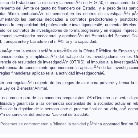
so de Estado con la ciencia y la inversiÃ³n en I+D+iâ€, el preacuerdo de G
remento del lÃ­mite de gasto no financiero del Estado.. y el peso de las parti
ilitar â€œla contrataciÃ³n de personal en los centros de investigaciÃ³n pÃ
aumentando las partidas dedicadas a contratos predoctorales y postdoctor
iendo la temporalidad del profesorado e investigadoresâ€; aumentar â€œlas 
o los contratos de investigadores de forma progresiva y en etapas imprescind
ersonal investigador predoctoral, y aprobaciÃ³n del Estatuto del Personal Do
l, transparente y basado en el mÃ©rito y la capacidad.
inuarÃ¡n con la estabilizaciÃ³n a travÃ©s de la Oferta PÃºblica de Empleo y 
conocimientos y simplificaciÃ³n del trabajo de los investigadores en los 
ferencia de resultados de investigaciÃ³n (OTRIS), el impulso a la investigac
nsferencia de conocimiento que incorpore la aplicaciÃ³n de las investigacion
reglas financieras aplicables a la actividad investigadoraâ€.
 una regulaciÃ³n urgente de los juegos de azar para prevenir y frenar la l
a Ley de Bienestar Animal.
el documento otra de las banderas progresistas: â€œDerecho a muerte digna
ilibrada y garantista a las demandas sostenidas de la sociedad actual en rel
Ã­as de la dignidad de la persona ante el proceso final de su vida, asÃ­ com
Ãºn de servicios del Sistema Nacional de Saludâ€.
odemos se comprometen a ‘blindar’ la sanidad pÃºblica
appeared first on
D