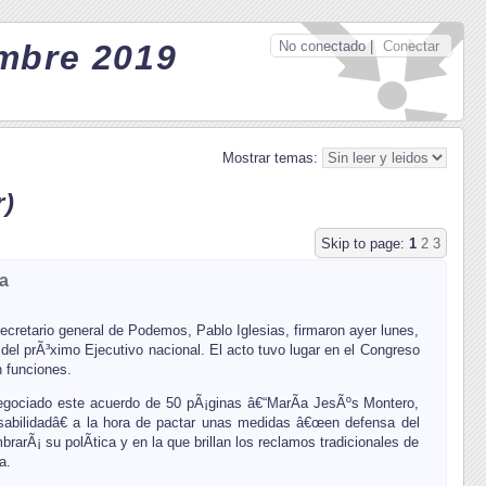
No conectado |
Conectar
embre 2019
Mostrar temas:
r)
Skip to page:
1
2
3
a
ecretario general de Podemos, Pablo Iglesias, firmaron ayer lunes,
 del prÃ³ximo Ejecutivo nacional. El acto tuvo lugar en el Congreso
 funciones.
egociado este acuerdo de 50 pÃ¡ginas â€“MarÃ­a JesÃºs Montero,
sabilidadâ€ a la hora de pactar unas medidas â€œen defensa del
brarÃ¡ su polÃ­tica y en la que brillan los reclamos tradicionales de
a.