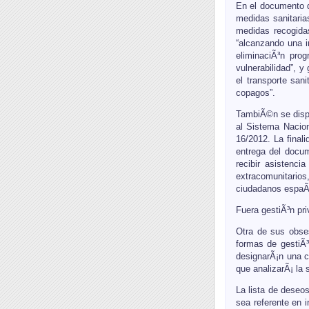
En el documento d
medidas sanitaria
medidas recogidas
“alcanzando una i
eliminaciÃ³n pro
vulnerabilidad”, 
el transporte san
copagos”.
TambiÃ©n se dispo
al Sistema Nacion
16/2012. La finali
entrega del docum
recibir asistenc
extracomunitarios
ciudadanos espaÃ±o
Fuera gestiÃ³n pr
Otra de sus obses
formas de gestiÃ³
designarÃ¡n una c
que analizarÃ¡ la 
La lista de deseos
sea referente en 