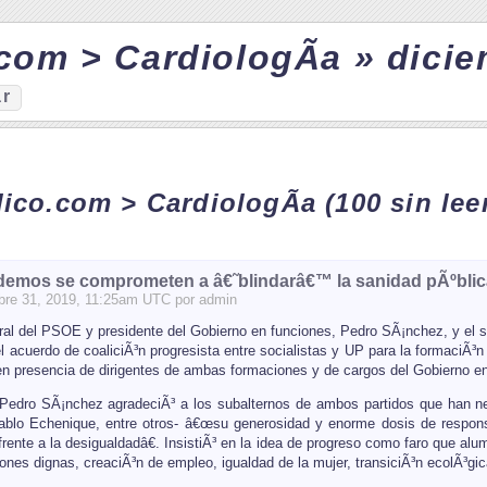
com > CardiologÃ­a » dici
ar
dico.com > CardiologÃ­a
(100 sin lee
emos se comprometen a â€˜blindarâ€™ la sanidad pÃºblic
bre
31
, 2019, 11:25am UTC por
admin
eral del PSOE y presidente del Gobierno en funciones, Pedro SÃ¡nchez, y el s
l acuerdo de coaliciÃ³n progresista entre socialistas y UP para la formaciÃ³n
en presencia de dirigentes de ambas formaciones y de cargos del Gobierno en
 Pedro SÃ¡nchez agradeciÃ³ a los subalternos de ambos partidos que han n
ablo Echenique, entre otros- â€œsu generosidad y enorme dosis de respon
frente a la desigualdadâ€. InsistiÃ³ en la idea de progreso como faro que alum
iones dignas, creaciÃ³n de empleo, igualdad de la mujer, transiciÃ³n ecolÃ³gic