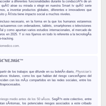
 acceder a diferentes funcionalidades durante la conducciÃ³n de un
er quÃ© atrae su mirada o elegir en nuestra Smart tv quÃ© serie
os, a inventar productos globales, diferentes e innovadores que
sito y Ã©sta tiene impacto social a muchos niveles.
 incluso necesario, en la forma en la que los humanos estaremos
actuaremos con ordenadores, tablets, smartphones o televisiones
Tal y como apuntan varios estudios internacionales, el mercado de
os en 2025. Y si nos fijamos en todo lo referente a la tecnologÃ­a
-tracking.
riomedico.com
.
ºn â€˜NEJMâ€™
artir de los trabajos que difunde en su boletÃ­n diario,
Physician’s
ivos titulares, como los que hablan del riesgo cancerÃ­geno del
nciden con los mÃ¡s compartidos en las redes sociales, entre los
ultraprocesados.
riesgo medio antes de los 50 aÃ±os
. SegÃºn este colectivo, entre
an sÃ­ntomas, los potenciales riesgos asociados a este cribado