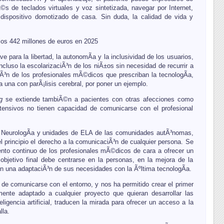
s de teclados virtuales y voz sintetizada, navegar por Internet,
er dispositivo domotizado de casa. Sin duda, la calidad de vida y
los 442 millones de euros en 2025
 para la libertad, la autonomÃ­a y la inclusividad de los usuarios,
ncluso la escolarizaciÃ³n de los niÃ±os sin necesidad de recurrir a
iÃ³n de los profesionales mÃ©dicos que prescriban la tecnologÃ­a,
 una con parÃ¡lisis cerebral, por poner un ejemplo.
g
se extiende tambiÃ©n a pacientes con otras afecciones como
ntensivos no tienen capacidad de comunicarse con el profesional
de NeurologÃ­a y unidades de ELA de las comunidades autÃ³nomas,
l principio el derecho a la comunicaciÃ³n de cualquier persona. Se
nto continuo de los profesionales mÃ©dicos de cara a ofrecer un
objetivo final debe centrarse en la personas, en la mejora de la
y en una adaptaciÃ³n de sus necesidades con la Ãºltima tecnologÃ­a.
e comunicarse con el entorno, y nos ha permitido crear el primer
nte adaptado a cualquier proyecto que quieran desarrollar las
eligencia artificial, traducen la mirada para ofrecer un acceso a la
lla.