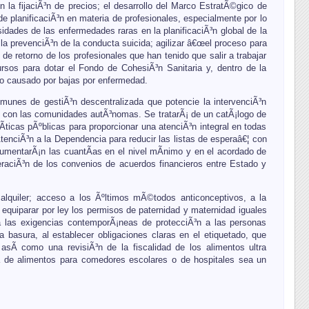
 la fijaciÃ³n de precios; el desarrollo del Marco EstratÃ©gico de
de planificaciÃ³n en materia de profesionales, especialmente por lo
sidades de las enfermedades raras en la planificaciÃ³n global de la
 la prevenciÃ³n de la conducta suicida; agilizar â€œel proceso para
e retorno de los profesionales que han tenido que salir a trabajar
rsos para dotar el Fondo de CohesiÃ³n Sanitaria y, dentro de la
smo causado por bajas por enfermedad.
munes de gestiÃ³n descentralizada que potencie la intervenciÃ³n
 con las comunidades autÃ³nomas. Se tratarÃ¡ de un catÃ¡logo de
ticas pÃºblicas para proporcionar una atenciÃ³n integral en todas
nciÃ³n a la Dependencia para reducir las listas de esperaâ€¦ con
aumentarÃ¡n las cuantÃ­as en el nivel mÃ­nimo y en el acordado de
eraciÃ³n de los convenios de acuerdos financieros entre Estado y
alquiler; acceso a los Ãºltimos mÃ©todos anticonceptivos, a la
 equiparar por ley los permisos de paternidad y maternidad iguales
 a las exigencias contemporÃ¡neas de protecciÃ³n a las personas
basura, al establecer obligaciones claras en el etiquetado, que
 asÃ­ como una revisiÃ³n de la fiscalidad de los alimentos ultra
 de alimentos para comedores escolares o de hospitales sea un