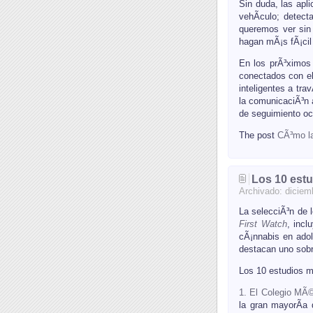
Sin duda, las apli
vehÃ­culo; detect
queremos ver sin 
hagan mÃ¡s fÃ¡cil
En los prÃ³ximos
conectados con el
inteligentes a tr
la comunicaciÃ³n a
de seguimiento oc
The post
CÃ³mo la
Los 10 est
Archivado:
diciem
La selecciÃ³n de 
First Watch
, incl
cÃ¡nnabis en adol
destacan uno sobre
Los 10 estudios m
1. El Colegio MÃ©
la gran mayorÃ­a