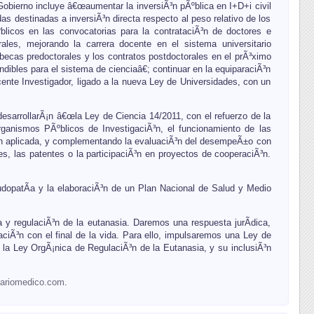
obierno incluye â€œaumentar la inversiÃ³n pÃºblica en I+D+i civil
das destinadas a inversiÃ³n directa respecto al peso relativo de los
ºblicos en las convocatorias para la contrataciÃ³n de doctores e
ales, mejorando la carrera docente en el sistema universitario
becas predoctorales y los contratos postdoctorales en el prÃ³ximo
ibles para el sistema de cienciaâ€; continuar en la equiparaciÃ³n
cente Investigador, ligado a la nueva Ley de Universidades, con un
desarrollarÃ¡n â€œla Ley de Ciencia 14/2011, con el refuerzo de la
Organismos PÃºblicos de InvestigaciÃ³n, el funcionamiento de las
iÃ³n aplicada, y complementando la evaluaciÃ³n del desempeÃ±o con
es, las patentes o la participaciÃ³n en proyectos de cooperaciÃ³n.
udopatÃ­a y la elaboraciÃ³n de un Plan Nacional de Salud y Medio
 y regulaciÃ³n de la eutanasia. Daremos una respuesta jurÃ­dica,
aciÃ³n con el final de la vida. Para ello, impulsaremos una Ley de
o la Ley OrgÃ¡nica de RegulaciÃ³n de la Eutanasia, y su inclusiÃ³n
iariomedico.com
.