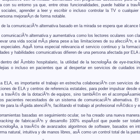
con su entorno ya que, entre otras funcionalidades, puede hablar a travÃ©
s sociales, aprender a leer y escribir o incluso controlar la TV o cualqui
persona mejorarÃ¡n de forma notable.
 de la comunicaciÃ³n alternativa basado en la mirada se espera que alcance 
comunicaciÃ³n alternativa y aumentativa como los lectores oculares son clave
evar una vida social mÃ¡s plena pese a las limitaciones de su afecciÃ³n, e i
 especiales. AquÃ­ toma especial relevancia el servicio continuo y la formac
dades y habilidades comunicativas difieren de una persona afectada por ELA a
dentro del Ã¡mbito hospitalario, la utilidad de la tecnologÃ­a de
eye-trackin
lejias o incluso en pacientes que al despertar en servicios de cuidados i
la ELA, es importante el trabajo en estrecha colaboraciÃ³n con servicios 
ciones de ELA y centros de referencia estatales, para poder impulsar desde e
 a travÃ©s de la dotaciÃ³n de equipos, sino tambiÃ©n en el acompaÃ±amie
los pacientes necesitados de un sistema de comunicaciÃ³n alternativa. El 
nte para la rÃ¡pida atenciÃ³n, facilitando el trabajo al profesional mÃ©dico 
erramientas basadas en seguimiento ocular, se ha creado una nueva manera d
tracking
de fabricaciÃ³n y desarrollo 100% espaÃ±ol que puede ser totalme
ecnologÃ­a, a travÃ©s de avanzados algoritmos de
software
, basados en int
rma natural, intuitiva y de manos libres, asÃ­ como un control total de la panta