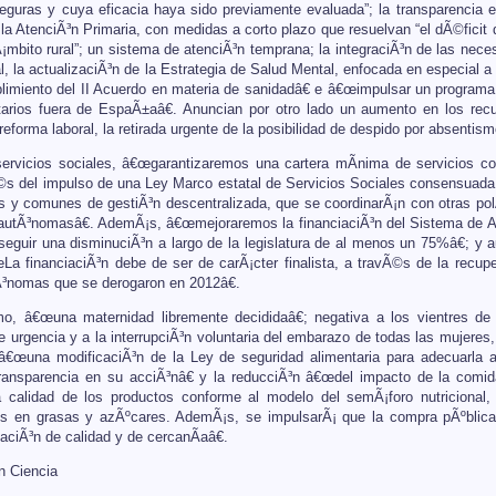
seguras y cuya eficacia haya sido previamente evaluada”; la transparencia en
la AtenciÃ³n Primaria, con medidas a corto plazo que resuelvan “el dÃ©ficit 
Ã¡mbito rural”; un sistema de atenciÃ³n temprana; la integraciÃ³n de las nece
l, la actualizaciÃ³n de la Estrategia de Salud Mental, enfocada en especial a
limiento del II Acuerdo en materia de sanidadâ€ e â€œimpulsar un programa d
arios fuera de EspaÃ±aâ€. Anuncian por otro lado un aumento en los recu
reforma laboral, la retirada urgente de la posibilidad de despido por absenti
ervicios sociales, â€œgarantizaremos una cartera mÃ­nima de servicios co
©s del impulso de una Ley Marco estatal de Servicios Sociales consensuada
s y comunes de gestiÃ³n descentralizada, que se coordinarÃ¡n con otras polÃ­
utÃ³nomasâ€. AdemÃ¡s, â€œmejoraremos la financiaciÃ³n del Sistema de Ate
nseguir una disminuciÃ³n a largo de la legislatura de al menos un 75%â€; y 
a financiaciÃ³n debe de ser de carÃ¡cter finalista, a travÃ©s de la recup
³nomas que se derogaron en 2012â€.
o, â€œuna maternidad libremente decididaâ€; negativa a los vientres de 
 urgencia y a la interrupciÃ³n voluntaria del embarazo de todas las mujeres,
; â€œuna modificaciÃ³n de la Ley de seguridad alimentaria para adecuarla
ansparencia en su acciÃ³nâ€ y la reducciÃ³n â€œdel impacto de la comida 
la calidad de los productos conforme al modelo del semÃ¡foro nutricional,
os en grasas y azÃºcares. AdemÃ¡s, se impulsarÃ¡ que la compra pÃºblica
ciÃ³n de calidad y de cercanÃ­aâ€.
n Ciencia