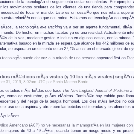
caciones de la tecnologÃ­a de seguimiento ocular son infinitas. Por ejemplo,
ar los movimientos oculares de los clientes de una tienda para comprend
necesidad de tocar el mando. Este es un desafÃ­o que nos reta a superarn
 nuestra relaciÃ³n con lo que nos rodea. Hablamos de tecnologÃ­a con propÃ³
 aÃ±os, la tecnologÃ­a
eye tracking
va a ser un agente fundamental, dirÃ­a
 mundo. De hecho, en muchas facetas ya es una realidad. Actualmente inter
avÃ©s de la voz, mediante gestos e incluso en algunos casos, con la mirada. 
lternativa basado en la mirada se espera que alcance los 442 millones de eur
ular, se espera un crecimiento de un 27,4% anual en el mercado global de eye
 tecnologÃ­a puede dar voz a la mirada de una persona
appeared first on
Dia
udios mÃ©dicos mÃ¡s vistos (y 10 los mÃ¡s virales) segÃ
bre
31
, 2019, 8:02am UTC por
Sonia Moreno Barrio
los estudios mÃ¡s leÃ­dos que hace
The New England Journal of Medicine
a p
uye, como de costumbre, guÃ­as clÃ­nicas. TambiÃ©n hay cabida para llamat
escentes y del riesgo de la terapia hormonal. Los diez mÃ¡s leÃ­dos no coi
 el uso de la aspirina y otro sobre las bebidas edulcoradas y los alimentos 
Ã¡s leÃ­dos:
dico Americano (ACP) no ve necesarias la mamografÃ­a en las mujeres con 
 de mujeres de 40 a 49 aÃ±os, cuando tienen un riesgo medio y no present