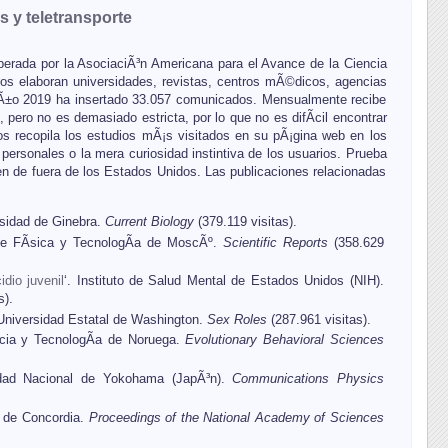
s y teletransporte
erada por la AsociaciÃ³n Americana para el Avance de la Ciencia
os elaboran universidades, revistas, centros mÃ©dicos, agencias
 aÃ±o 2019 ha insertado 33.057 comunicados. Mensualmente recibe
 pero no es demasiado estricta, por lo que no es difÃ­cil encontrar
±os recopila los estudios mÃ¡s visitados en su pÃ¡gina web en los
personales o la mera curiosidad instintiva de los usuarios. Prueba
eden de fuera de los Estados Unidos. Las publicaciones relacionadas
rsidad de Ginebra.
Current Biology
(379.119 visitas).
 de FÃ­sica y TecnologÃ­a de MoscÃº.
Scientific Reports
(358.629
dio juvenil
‘. Instituto de Salud Mental de Estados Unidos (NIH).
s).
 Universidad Estatal de Washington.
Sex Roles
(287.961 visitas).
ncia y TecnologÃ­a de Noruega.
Evolutionary Behavioral Sciences
idad Nacional de Yokohama (JapÃ³n).
Communications Physics
d de Concordia.
Proceedings of the National Academy of Sciences