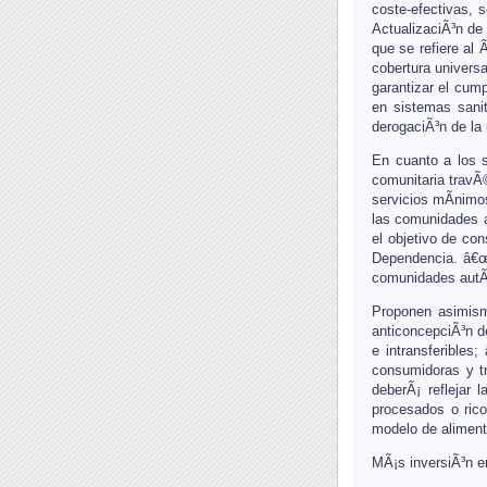
coste-efectivas, 
ActualizaciÃ³n de 
que se refiere al 
cobertura universa
garantizar el cump
en sistemas sanit
derogaciÃ³n de la 
En cuanto a los s
comunitaria travÃ
servicios mÃ­nimo
las comunidades a
el objetivo de co
Dependencia. â€œL
comunidades autÃ
Proponen asimism
anticoncepciÃ³n de
e intransferibles
consumidoras y tr
deberÃ¡ reflejar 
procesados o ric
modelo de alimenta
MÃ¡s inversiÃ³n e