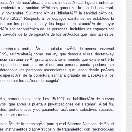
aciÃ³n democrÃ¡tica, ciencia e innovaciÃ³nâ€, figuran, entre las
ucodental a la sanidad pÃºblica y garantizar la sanidad universal,
l y noviembre. Su intenciÃ³n es ‘blindarâ€™ la sanidad pÃºblica,
PIB en 2023”. Respecto a los copagos sanitarios, se establece la
ando por los pensionistas y los hogares en situaciÃ³n de mayor
aciÃ³n socioeconÃ³mica de las personas, incluidos los copagos por
a travÃ©s de la derogaciÃ³n de los artÃ­culos que habilitan estos
erecho a la protecciÃ³n a la salud a travÃ©s del acceso universal
 SNS, se tramitarÃ¡ como una ley, que derogue el real decreto-ley
ia sanitaria serÃ¡ gratuita durante el periodo que existe entre la
a un periodo de carencia en el que una persona pueda quedarse sin
e derecho a las personas ascendientes que llegan desde paÃ­ses
ecuperaciÃ³n de la cobertura sanitaria gratuita en EspaÃ±a a los
nocido por los paÃ­ses de acogida”.
lo, prometen revisar la Ley 15/1997, de habilitaciÃ³n de nuevas
 “que abren la puerta a privatizaciones del sistema”. A tal fin,
ales, profesionales y de pacientes, asÃ­ como colectivos sociales,
lazo de seis meses.
enovaciÃ³n de la tecnologÃ­a “para que el Sistema Nacional de Salud
es instrumentos diagnÃ³sticos y de tratamiento” con “tecnologÃ­as