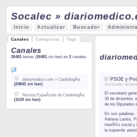
Socalec » diariomedico.
I
nicio
A
ctualizar
Bu
s
cador
A
d
ministr
Canales
Categorías
Tags
Canales
diariome
26481
temas (
26481
sin leer) en
2
canales
PSOE y Pod
diariomedico.com > CardiologÃ­a
(24842 sin leer)
Archivado:
diciem
El secretario gen
Revista EspaÃ±ola de CardiologÃ­a
30 de diciembre, e
(1639 sin leer)
de los Diputados 
En sus palabras,
Adriana Lastra, P
interÃ©s social y 
la izquierda: pens