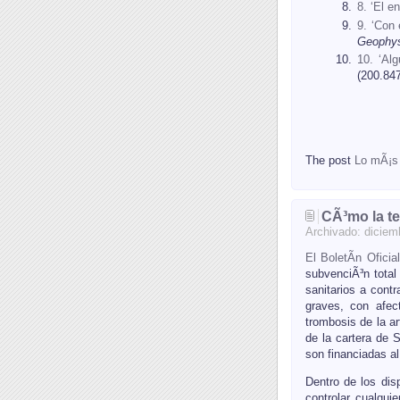
8. ‘El e
9. ‘Con 
Geophys
10. ‘Al
(200.847
The post
Lo mÃ¡s 
CÃ³mo la te
Archivado:
diciem
El BoletÃ­n Oficia
subvenciÃ³n total
sanitarios a cont
graves, con afec
trombosis de la ar
de la cartera de 
son financiadas a
Dentro de los dis
controlar cualqui