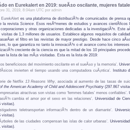
­do en Eurekalert en 2019: sueÃ±o oscilante, mujeres fatale
bre
31
, 2019, 8:04am UTC por
admin
,
EurekAlert
es una plataforma de distribuciÃ³n de comunicados de prensa op
e la revista
Science
. Esos resÃºmenes de estudios y avances cientÃ­ficos l
corporaciones y otras organizaciones dedicadas a la investigaciÃ³n. Este
 visitas de 1,3 millones de usuarios. Establece algunos requisitos de calidad,
asarÃ­an el filtro en las revistas de mayor prestigio. Desde hace cinco aÃ
es, lo que garantiza no tanto la innovaciÃ³n o el avance como los intereses 
lizaciÃ³n creciente de la ciencia es que la mitad de los 10 principales proc
an la lista de las mÃ¡s visitadas. Esta es la lista de 2019:
tos beneficiosos del movimiento oscilante en el sueÃ±o y la memoria’
. Unive
 fÃ­sicos invierten el tiempo usando una computadora cuÃ¡ntica’
. Instituto
erie de Netflix
13 Reasons Why
, asociada al aumento de las tasas de suici
 of the American Academy of Child and Adolescent Psychiatry
(297.867 visita
empresarias atractivas son vistas como ‘femmes fatales’ menos confiables’
.
pasiÃ³n cambia el amor por el sexo en las relaciones’
. Universidad de Cie
 visitas).
estigadores teletransportan informaciÃ³n dentro de un diamante’
. Univers
 visitas).
Ã¡rboles de las ciudades compensan las islas de calor urbanas’
. Universida
 visitas).