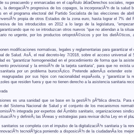
e su preacuerdo y enmarcadas en el capÃ­tulo â€œDerechos sociales, regener
s, la derogaciÃ³n progresiva de los copagos, la incorporaciÃ³n de la salud b
 en el programa electoral del Partido Socialista de las elecciones de abri
nversiÃ³n propia de otros Estados de la zona euro, hasta lograr el 7% del 
gresiva de los introducidos en 2012 a lo largo de la legislatura, “empez
y garantizando que no se introduzcan otros nuevos “que no atiendan a la situ
itario no urgente, por los productos ortoprotÃ©sicos y por los dietÃ©ticos, 
nen modificaciones normativas, legales y reglamentarias para garantizar el d
al de Salud. AsÃ­, el real decreto-ley 7/2018, sobre el acceso universal al
dad es “garantizar homogeneidad en el procedimiento de forma que la asistenc
ento provisional y la emisiÃ³n de la tarjeta sanitaria”, para que no exist
ia sanitaria por un problema burocrÃ¡tico. Pretende ademÃ¡s extender est
, reagrupadas por sus hijos con nacionalidad espaÃ±ola, y “garantizar la r
les que residen fuera y que no tienen derecho a la asistencia sanitaria reco
ivada
iones es una sanidad que se base en la gestiÃ³n pÃºblica directa. Para el
n del Sistema Nacional de Salud y el conjunto de los mecanismos normativos
omisiÃ³n integrada por expertos del Ã¡mbito sanitario, organizaciones sindic
situaciÃ³n y definirÃ¡ las lÃ­neas y estrategias para revisar dicha Ley en el p
 sanitarios se completa con el impulso de la digitalizaciÃ³n sanitaria y la r
innovaciÃ³n tecnolÃ³gica poniendo a disposiciÃ³n de la ciudadanÃ­a los mejor