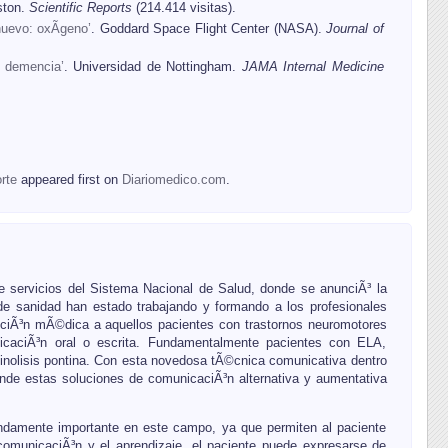
ston.
Scientific Reports
(214.414 visitas).
uevo: oxÃ­geno’
. Goddard Space Flight Center (NASA).
Journal of
e demencia’
. Universidad de Nottingham.
JAMA Internal Medicine
rte
appeared first on
Diariomedico.com
.
de servicios del Sistema Nacional de Salud, donde se anunciÃ³ la
s de sanidad han estado trabajando y formando a los profesionales
ripciÃ³n mÃ©dica a aquellos pacientes con trastornos neuromotores
icaciÃ³n oral o escrita. Fundamentalmente pacientes con ELA,
ielinolisis pontina. Con esta novedosa tÃ©cnica comunicativa dentro
onde estas soluciones de comunicaciÃ³n alternativa y aumentativa
endamente importante en este campo, ya que permiten al paciente
comunicaciÃ³n y el aprendizaje, el paciente puede expresarse de