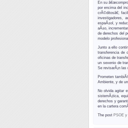
En su â€œcompromi
por encima del inc
crÃ©ditosâ€; fac
investigadores, 
espaÃ±ol, y reduc
aÃ±o, incrementand
de derechos del p
modelo profesiona
Junto a ello cont
transferencia de 
oficinas de trans
un sexenio de tra
Se revisarÃ¡n las 
Prometen tambiÃ©n
Ambiente, y de un
No olvida agitar 
sistemÃ¡tica, equ
derechos y garant
en la cartera com
The post
PSOE y P