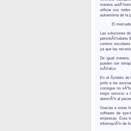
manera autÃ³noma 
utilizar sus rede
autoestima de la 
El mercado
Las soluciones de 
permitiÃ©ndoles ll
centros escolares
ya que las necesi
De igual manera, 
pueden ser tetrap
mÃ©dico.
En el Ã¡mbito de 
junto a las asocia
consigue no sÃ³lo
mejor servicio a 
atenciÃ³n al pacie
Gracias a estas h
software de
eye-
empresas. Esta t
informaciÃ³n de fo