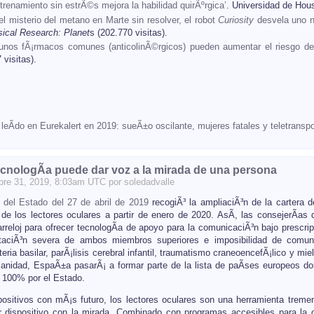
ntrenamiento sin estrÃ©s mejora la habilidad quirÃºrgica’
. Universidad de Hou
el misterio del metano en Marte sin resolver, el robot
Curiosity
desvela uno n
ical Research: Planet
s (202.770 visitas).
gunos fÃ¡rmacos comunes (anticolinÃ©rgicos) pueden aumentar el riesgo d
 visitas).
leÃ­do en Eurekalert en 2019: sueÃ±o oscilante, mujeres fatales y teletranspo
cnologÃ­a puede dar voz a la mirada de una persona
bre
31
, 2019, 8:03am UTC por
soledadvalle
l del Estado del 27 de abril de 2019
recogiÃ³ la ampliaciÃ³n de la cartera 
 de los lectores oculares a partir de enero de 2020. AsÃ­, las consejerÃ­a
rarreloj para ofrecer tecnologÃ­a de apoyo para la comunicaciÃ³n bajo presc
taciÃ³n severa de ambos miembros superiores e imposibilidad de comun
teria basilar, parÃ¡lisis cerebral infantil, traumatismo craneoencefÃ¡lico y m
Sanidad, EspaÃ±a pasarÃ¡ a formar parte de la lista de paÃ­ses europeos d
l 100% por el Estado.
positivos con mÃ¡s futuro, los lectores oculares son una herramienta trem
er dispositivo con la mirada. Combinado con programas accesibles para la 