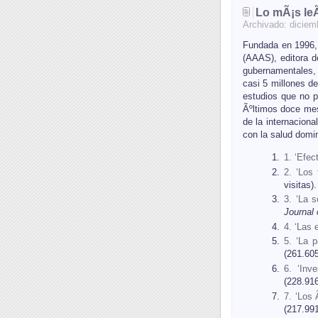
Lo mÃ¡s leÃ
Archivado:
diciem
Fundada en 1996
(AAAS), editora d
gubernamentales, 
casi 5 millones de
estudios que no p
Ãºltimos doce mes
de la internaciona
con la salud domin
1. ‘Efec
2. ‘Los
visitas).
3. ‘La s
Journal
4. ‘Las 
5. ‘La 
(261.605
6. ‘Inv
(228.916
7. ‘Los 
(217.991