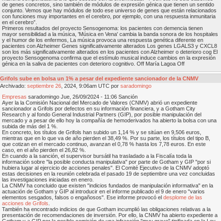
de genes concretos, sino también de módulos de expresión génica que tienen un sentido
conjunto. Vemos que hay módulos de todo ese universo de genes que están relacionados
con funciones muy importantes en el cerebro, por ejemplo, con una respuesta inmunitaria
en el cerebro”.
Primeros resultados del proyecto Sensogenoma: los pacientes con demencia tienen
mayor sensibilidad a la música, 'Música en Vena' cambia la banda sonora de los hospitales
y el humor de los enfermos, La música provoca una respuesta genética diferente en
pacientes con Alzheimer Genes significativamente alterados Los genes LGALS3 y CXCL8
son los más significativamente alterados en los pacientes con Alzheimer o deterioro cog El
proyecto Sensogenoma confirma que el estímulo musical induce cambios en la expresión
génica en la saliva de pacientes con deterioro cognitivo. Off María Lagoa Off
Grifols sube en bolsa un 1% a pesar del expediente sancionador de la CNMV
Archivado:
septiembre
26
, 2024, 9:06am UTC por
saradomingo
Empresas
saradomingo Jue, 26/09/2024 - 11:06 Sanción
Ayer la la Comisión Nacional del Mercado de Valores (CNMV) abrió un expediente
sancionador a Grifols por defectos en su información financiera, y a Gotham City
Research y al fondo General Industrial Partners (GIP), por posible manipulación del
mercado y a pesar de ello hoy la compañía de hemoderivados ha abierto la bolsa con una
subida de más del 1 %.
En concreto, los títulos de Grifols han subido un 1,14 % y se sitúan en 9,506 euros,
mientras que en lo que va de año pierden el 38,49 %. Por su parte, los títulos del tipo B,
que cotizan en el mercado continuo, avanzan el 0,78 % hasta los 7,78 euros. En este
caso, en el año pierden el 26,82 %.
En cuando a la sanción, el supervisor bursátil ha trasladado a la Fiscalía toda la
información sobre "la posible conducta manipulativa" por parte de Gotham y GIP "por si
hubiera lugar al ejercicio de acciones penales". El Comité Ejecutivo de la CNMV adoptó
estas decisiones en la reunión celebrada el pasado 19 de septiembre una vez concluidas
las investigaciones iniciadas en enero.
La CNMV ha concluido que existen "indicios fundados de manipulación informativa" en la
actuación de Gotham y GIP al introducir en el informe publicado el 9 de enero "varios
elementos sesgados, falsos o engañosos". Ese informe provocó el
desplome de las
acciones de Grifols
.
También ha encontrado indicios de que Gotham incumplió las obligaciones relativas a la
presentación de recomendaciones de inversión. Por ello, la CNMV ha abierto expediente a
Gotham y a GIP por la posible comisión de una infracción "muy grave" tipificada en la Ley