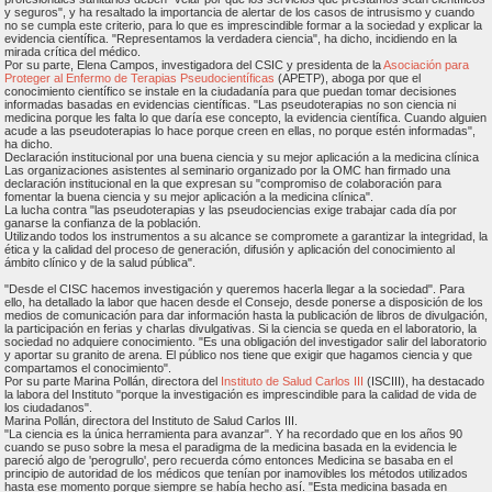
y seguros", y ha resaltado la importancia de alertar de los casos de intrusismo y cuando
no se cumpla este criterio, para lo que es imprescindible formar a la sociedad y explicar la
evidencia científica. "Representamos la verdadera ciencia", ha dicho, incidiendo en la
mirada crítica del médico.
Por su parte, Elena Campos, investigadora del CSIC y presidenta de la
Asociación para
Proteger al Enfermo de Terapias Pseudocientíficas
(APETP), aboga por que el
conocimiento científico se instale en la ciudadanía para que puedan tomar decisiones
informadas basadas en evidencias científicas. "Las pseudoterapias no son ciencia ni
medicina porque les falta lo que daría ese concepto, la evidencia científica. Cuando alguien
acude a las pseudoterapias lo hace porque creen en ellas, no porque estén informadas",
ha dicho.
Declaración institucional por una buena ciencia y su mejor aplicación a la medicina clínica
Las organizaciones asistentes al seminario organizado por la OMC han firmado una
declaración institucional en la que expresan su "compromiso de colaboración para
fomentar la buena ciencia y su mejor aplicación a la medicina clínica".
La lucha contra "las pseudoterapias y las pseudociencias exige trabajar cada día por
ganarse la confianza de la población.
Utilizando todos los instrumentos a su alcance se compromete a garantizar la integridad, la
ética y la calidad del proceso de generación, difusión y aplicación del conocimiento al
ámbito clínico y de la salud pública".
"Desde el CISC hacemos investigación y queremos hacerla llegar a la sociedad". Para
ello, ha detallado la labor que hacen desde el Consejo, desde ponerse a disposición de los
medios de comunicación para dar información hasta la publicación de libros de divulgación,
la participación en ferias y charlas divulgativas. Si la ciencia se queda en el laboratorio, la
sociedad no adquiere conocimiento. "Es una obligación del investigador salir del laboratorio
y aportar su granito de arena. El público nos tiene que exigir que hagamos ciencia y que
compartamos el conocimiento".
Por su parte Marina Pollán, directora del
Instituto de Salud Carlos III
(ISCIII), ha destacado
la labora del Instituto "porque la investigación es imprescindible para la calidad de vida de
los ciudadanos".
Marina Pollán, directora del Instituto de Salud Carlos III.
"La ciencia es la única herramienta para avanzar". Y ha recordado que en los años 90
cuando se puso sobre la mesa el paradigma de la medicina basada en la evidencia le
pareció algo de 'perogrullo', pero recuerda cómo entonces Medicina se basaba en el
principio de autoridad de los médicos que tenían por inamovibles los métodos utilizados
hasta ese momento porque siempre se había hecho así. "Esta medicina basada en