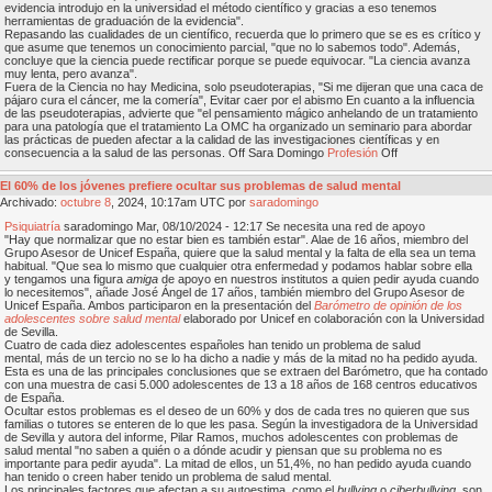
evidencia introdujo en la universidad el método científico y gracias a eso tenemos
herramientas de graduación de la evidencia".
Repasando las cualidades de un científico, recuerda que lo primero que se es es crítico y
que asume que tenemos un conocimiento parcial, "que no lo sabemos todo". Además,
concluye que la ciencia puede rectificar porque se puede equivocar. "La ciencia avanza
muy lenta, pero avanza".
Fuera de la Ciencia no hay Medicina, solo pseudoterapias, "Si me dijeran que una caca de
pájaro cura el cáncer, me la comería", Evitar caer por el abismo En cuanto a la influencia
de las pseudoterapias, advierte que "el pensamiento mágico anhelando de un tratamiento
para una patología que el tratamiento La OMC ha organizado un seminario para abordar
las prácticas de pueden afectar a la calidad de las investigaciones científicas y en
consecuencia a la salud de las personas. Off Sara Domingo
Profesión
Off
El 60% de los jóvenes prefiere ocultar sus problemas de salud mental
Archivado:
octubre
8
, 2024, 10:17am UTC por
saradomingo
Psiquiatría
saradomingo Mar, 08/10/2024 - 12:17 Se necesita una red de apoyo
"Hay que normalizar que no estar bien es también estar". Alae de 16 años, miembro del
Grupo Asesor de Unicef España, quiere que la salud mental y la falta de ella sea un tema
habitual. "Que sea lo mismo que cualquier otra enfermedad y podamos hablar sobre ella
y tengamos una figura
amiga
de apoyo en nuestros institutos a quien pedir ayuda cuando
lo necesitemos", añade José Ángel de 17 años, también miembro del Grupo Asesor de
Unicef España. Ambos participaron en la presentación del
Barómetro de opinión de los
adolescentes sobre salud mental
elaborado por Unicef en colaboración con la Universidad
de Sevilla.
Cuatro de cada diez adolescentes españoles han tenido un problema de salud
mental, más de un tercio no se lo ha dicho a nadie y más de la mitad no ha pedido ayuda.
Esta es una de las principales conclusiones que se extraen del Barómetro, que ha contado
con una muestra de casi 5.000 adolescentes de 13 a 18 años de 168 centros educativos
de España.
Ocultar estos problemas es el deseo de un 60% y dos de cada tres no quieren que sus
familias o tutores se enteren de lo que les pasa. Según la investigadora de la Universidad
de Sevilla y autora del informe, Pilar Ramos, muchos adolescentes con problemas de
salud mental "no saben a quién o a dónde acudir y piensan que su problema no es
importante para pedir ayuda". La mitad de ellos, un 51,4%, no han pedido ayuda cuando
han tenido o creen haber tenido un problema de salud mental.
Los principales factores que afectan a su autoestima, como el
bullying
o
ciberbullying
, son