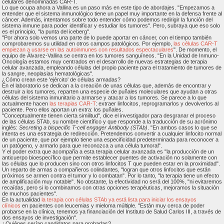
celulares denominadas CAR-T.
Lo que ocupa ahora a Vallina es un paso más en este tipo de abordajes. "Empezamos a
entender que el sistema inmunológico tiene un papel muy importante en la defensa frente al
cáncer. Además, intentamos sobre todo entender cómo podemos redirigir la función del
sistema inmune para poder identificar y estudiar los tumores". Pero, subraya que eso solo
es el principio, "la punta del iceberg".
"Por ahora solo vemos una parte de lo puede aportar en cáncer, con el tiempo también
comprobaremos su utilidad en otros campos patológicos. Por ejemplo,
las células CAR-T
empiezan a usarse en las autoinmunes con resultados espectaculares
". De momento, el
equipo de Álvarez-Vallina se centra en los tumores sanguíneos. "En la Unidad de Inmuno-
Oncología estamos muy centrados en el desarrollo de nuevas estrategias de terapia
celular avanzada, empleando células del propio paciente para el tratamiento de tumores de
la sangre, neoplasias hematológicas".
¿Cómo crean este 'ejército' de células armadas?
En el laboratorio se dedican a la creación de unas células que, además de encontrar y
destruir a los tumores, reparten una especie de puñales moleculares que ayudan a otras
células del sistema inmunitario a armarse y atacar a los tumores. Se parece a lo que
actualmente hacen
las terapias CAR-T
: extraer linfocitos, reprogramarlos y devolverlos al
paciente. Pero ellos aportan un extra: los puñales.
"Conceptualmente tienen cierta similitud", dice el investigador para desgranar el proceso
de las células STAb, su nombre científico y que responde a la traducción de su acrónimo
inglés:
Secreting a bispecific T-cell engager Antibody (STAb)
. "En ambos casos lo que se
intenta es una estrategia de redirección. Pretendemos convertir a cualquier linfocito normal
de un paciente, que por ejemplo tiene una especificidad predeterminada para reconocer a
un patógeno, y armarlo para que reconozca a una célula tumoral".
Y el poder extra que acompaña a esta terapia celular avanzada es "la producción de un
anticuerpo bioespecífico que permite establecer puentes de activación no solamente con
las células que lo producen sino con otros linfocitos T que pueden estar en la proximidad".
Un reparto de armas a compañeros colindantes, "logran que otros linfocitos que están
próximos se armen contra el tumor y lo combatan". Por lo tanto, "la terapia tiene un efecto
de amplificación muy notable". No obstante, la efectividad no será del 100%, "ni evitaremos
recaídas, pero si lo combinamos con otras opciones terapéuticas, mejoramos la situación
de muchos pacientes".
En la actualidad
la terapia con células STAb ya está lista para iniciar los ensayos
clínicos
en pacientes con leucemias y mieloma múltiple. "Están muy cerca de poder
probarse en la clínica, tenemos ya financiación del Instituto de Salud Carlos III, a través de
dos ensayos de investigación".
¿Quiénes serían candidatos para probarlas?