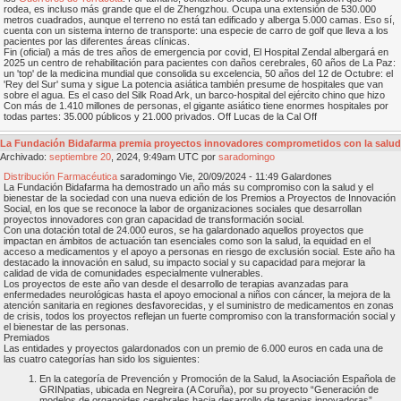
rodea, es incluso más grande que el de Zhengzhou. Ocupa una extensión de 530.000
metros cuadrados, aunque el terreno no está tan edificado y alberga 5.000 camas. Eso sí,
cuenta con un sistema interno de transporte: una especie de carro de golf que lleva a los
pacientes por las diferentes áreas clínicas.
Fin (oficial) a más de tres años de emergencia por covid, El Hospital Zendal albergará en
2025 un centro de rehabilitación para pacientes con daños cerebrales, 60 años de La Paz:
un 'top' de la medicina mundial que consolida su excelencia, 50 años del 12 de Octubre: el
'Rey del Sur' suma y sigue La potencia asiática también presume de hospitales que van
sobre el agua. Es el caso del Silk Road Ark, un barco-hospital del ejército chino que hizo
Con más de 1.410 millones de personas, el gigante asiático tiene enormes hospitales por
todas partes: 35.000 públicos y 21.000 privados. Off Lucas de la Cal Off
La Fundación Bidafarma premia proyectos innovadores comprometidos con la salud
Archivado:
septiembre
20
, 2024, 9:49am UTC por
saradomingo
Distribución Farmacéutica
saradomingo Vie, 20/09/2024 - 11:49 Galardones
La Fundación Bidafarma ha demostrado un año más su compromiso con la salud y el
bienestar de la sociedad con una nueva edición de los Premios a Proyectos de Innovación
Social, en los que se reconoce la labor de organizaciones sociales que desarrollan
proyectos innovadores con gran capacidad de transformación social.
Con una dotación total de 24.000 euros, se ha galardonado aquellos proyectos que
impactan en ámbitos de actuación tan esenciales como son la salud, la equidad en el
acceso a medicamentos y el apoyo a personas en riesgo de exclusión social. Este año ha
destacado la innovación en salud, su impacto social y su capacidad para mejorar la
calidad de vida de comunidades especialmente vulnerables.
Los proyectos de este año van desde el desarrollo de terapias avanzadas para
enfermedades neurológicas hasta el apoyo emocional a niños con cáncer, la mejora de la
atención sanitaria en regiones desfavorecidas, y el suministro de medicamentos en zonas
de crisis, todos los proyectos reflejan un fuerte compromiso con la transformación social y
el bienestar de las personas.
Premiados
Las entidades y proyectos galardonados con un premio de 6.000 euros en cada una de
las cuatro categorías han sido los siguientes:
En la categoría de Prevención y Promoción de la Salud, la Asociación Española de
GRINpatias, ubicada en Negreira (A Coruña), por su proyecto “Generación de
modelos de organoides cerebrales hacia desarrollo de terapias innovadoras”.