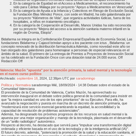
En la categoría de Equidad en el Acceso a Medicamentos, el reconocimiento ha
sido para Cáritas Málaga por su proyecto “Apoyo a Medicamentos en Venezuela”.
En la categoría de Ayuda a la Infancia y Colectivos en Riesgo de Exclusión Social,
la Fundación Blas Méndez Ponce, con sede en Madrid, ha sido galardonada por
su proyecto “Kilómetros de Vida”, que organiza actividades lúdicas, fuera de los
hospitales, a niños en tratamiento oncológico.
En la categoría de Cooperación al Desarrollo, Manos Unidas ha sido reconocida
por su proyecto “Mejora del acceso a la atención sanitaria materno-infantil en la
región de Oromia, Etiopía”.
Bidafarma se integra en la Confederación Empresarial Española de Economía Social, Las
fundaciones Bidafarma y Cajasol brindan apoyo a los paciente con ictus , Bidafarma: un
concepto renovado de la distribución farmacéutica Además, como novedad este año se
han otorgado dos galardones para homenajear a personas de especial relevancia en el
ámbito de la salud. El primero de La entrega de Premios a Proyectos de Innovación Social
se ha celebrado en la Fundación Once con una dotación total de 24.000 euros. Off
Redacción Off
Valencia: Mazón "apuesta" por la atención primaria, la salud mental y la tecnología
en el nuevo curso político
Archivado:
septiembre
18
, 2024, 12:38pm UTC por
saradomingo
Política y Normativa
saradomingo Mié, 18/09/2024 - 14:38 Debate sobre el estado de la
Comunidad Valenciana
El presidente de la Comunidad de Valencia, Carlos Mazón, ha aprovechado su
intervención inaugural en el debate sobre política general de la comunidad para insistir en
que "la mejora sanidad es uno de los ejes prioritarios" de su Ejecutivo. Para ello, ha
avanzado la negociación y puesta en marcha de un decreto de atención primaria, que
"modernizará este servicio esencial garantizando la equidad, la accesibilidad y la
capacidad de resolución de problemas asistenciales".
Además, ha desgranado los próximos progresos de los recursos en salud mental o la
apuesta por una mejor organización y manejo de la tecnología, plasmada en el desarrollo
de un "anillo radiológico" autonómico.
Respecto al decreto, ha destacado que servirá para "impulsar una transformación digital
ordenada y eficiente basada en el uso de la tecnología y de la inteligencia artificial (IA)".
El futuro decreto, además, "potenciará la promoción de la salud y la educación sanitaria, el
desarrollo de programas de prevención y el cribado, diagnóstico e interpretación de