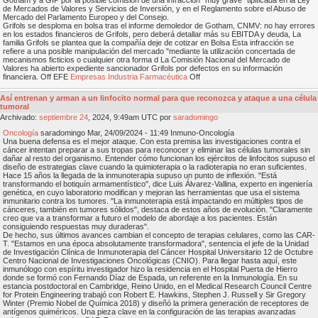
de Mercados de Valores y Servicios de Inversión, y en el Reglamento sobre el Abuso de
Mercado del Parlamento Europeo y del Consejo.
Grifols se desploma en bolsa tras el informe demoledor de Gotham, CNMV: no hay errores
en los estados financieros de Grifols, pero deberá detallar más su EBITDA y deuda, La
familia Grifols se plantea que la compañía deje de cotizar en Bolsa Esta infracción se
refiere a una posible manipulación del mercado "mediante la utilización concertada de
mecanismos ficticios o cualquier otra forma d La Comisión Nacional del Mercado de
Valores ha abierto expediente sancionador Grifols por defectos en su información
financiera. Off EFE
Empresas
Industria Farmacéutica
Off
Así entrenan y arman a un linfocito normal para que reconozca y ataque a una célula
tumoral
Archivado:
septiembre
24
, 2024, 9:49am UTC por
saradomingo
Oncología
saradomingo Mar, 24/09/2024 - 11:49 Inmuno-Oncología
Una buena defensa es el mejor ataque. Con esta premisa las investigaciones contra el
cáncer intentan preparar a sus tropas para reconocer y eliminar las células tumorales sin
dañar al resto del organismo. Entender cómo funcionan los ejércitos de linfocitos supuso el
diseño de estrategias clave cuando la quimioterapia o la radioterapia no eran suficientes.
Hace 15 años la llegada de la inmunoterapia supuso un punto de inflexión. "Está
transformando el botiquín armamentístico", dice Luis Álvarez-Vallina, experto en ingeniería
genética, en cuyo laboratorio modifican y mejoran las herramientas que usa el sistema
inmunitario contra los tumores. "La inmunoterapia está impactando en múltiples tipos de
cánceres, también en tumores sólidos", destaca de estos años de evolución. "Claramente
creo que va a transformar a futuro el modelo de abordaje a los pacientes. Están
consiguiendo respuestas muy duraderas".
De hecho, sus últimos avances cambian el concepto de terapias celulares, como las CAR-
T. "Estamos en una época absolutamente transformadora", sentencia el jefe de la Unidad
de Investigación Clínica de Inmunoterapia del Cáncer Hospital Universitario 12 de Octubre
Centro Nacional de Investigaciones Oncológicas (CNIO). Para llegar hasta aquí, este
inmunólogo con espíritu investigador hizo la residencia en el Hospital Puerta de Hierro
donde se formó con Fernando Díaz de Espada, un referente en la Inmunología. En su
estancia postdoctoral en Cambridge, Reino Unido, en el Medical Research Council Centre
for Protein Engineering trabajó con Robert E. Hawkins, Stephen J. Russell y Sir Gregory
Winter (Premio Nobel de Química 2018) y diseñó la primera generación de receptores de
antígenos quiméricos. Una pieza clave en la configuración de las terapias avanzadas