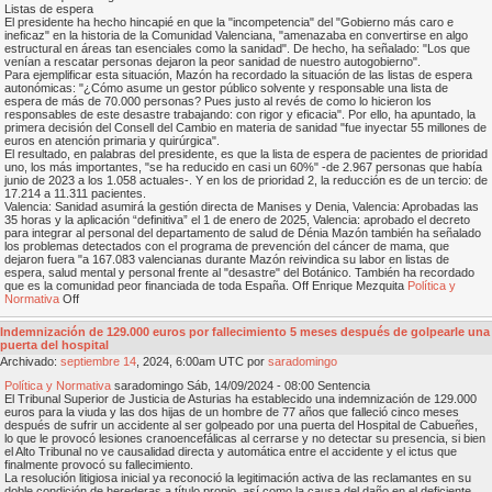
Listas de espera
El presidente ha hecho hincapié en que la "incompetencia" del "Gobierno más caro e
ineficaz" en la historia de la Comunidad Valenciana, "amenazaba en convertirse en algo
estructural en áreas tan esenciales como la sanidad". De hecho, ha señalado: "Los que
venían a rescatar personas dejaron la peor sanidad de nuestro autogobierno".
Para ejemplificar esta situación, Mazón ha recordado la situación de las listas de espera
autonómicas: "¿Cómo asume un gestor público solvente y responsable una lista de
espera de más de 70.000 personas? Pues justo al revés de como lo hicieron los
responsables de este desastre trabajando: con rigor y eficacia". Por ello, ha apuntado, la
primera decisión del Consell del Cambio en materia de sanidad "fue inyectar 55 millones de
euros en atención primaria y quirúrgica".
El resultado, en palabras del presidente, es que la lista de espera de pacientes de prioridad
uno, los más importantes, "se ha reducido en casi un 60%" -de 2.967 personas que había
junio de 2023 a los 1.058 actuales-. Y en los de prioridad 2, la reducción es de un tercio: de
17.214 a 11.311 pacientes.
Valencia: Sanidad asumirá la gestión directa de Manises y Denia, Valencia: Aprobadas las
35 horas y la aplicación “definitiva” el 1 de enero de 2025, Valencia: aprobado el decreto
para integrar al personal del departamento de salud de Dénia Mazón también ha señalado
los problemas detectados con el programa de prevención del cáncer de mama, que
dejaron fuera "a 167.083 valencianas durante Mazón reivindica su labor en listas de
espera, salud mental y personal frente al "desastre" del Botánico. También ha recordado
que es la comunidad peor financiada de toda España. Off Enrique Mezquita
Política y
Normativa
Off
Indemnización de 129.000 euros por fallecimiento 5 meses después de golpearle una
puerta del hospital
Archivado:
septiembre
14
, 2024, 6:00am UTC por
saradomingo
Política y Normativa
saradomingo Sáb, 14/09/2024 - 08:00 Sentencia
El Tribunal Superior de Justicia de Asturias ha establecido una indemnización de 129.000
euros para la viuda y las dos hijas de un hombre de 77 años que falleció cinco meses
después de sufrir un accidente al ser golpeado por una puerta del Hospital de Cabueñes,
lo que le provocó lesiones cranoencefálicas al cerrarse y no detectar su presencia, si bien
el Alto Tribunal no ve causalidad directa y automática entre el accidente y el ictus que
finalmente provocó su fallecimiento.
La resolución litigiosa inicial ya reconoció la legitimación activa de las reclamantes en su
doble condición de herederas a título propio, así como la causa del daño en el deficiente