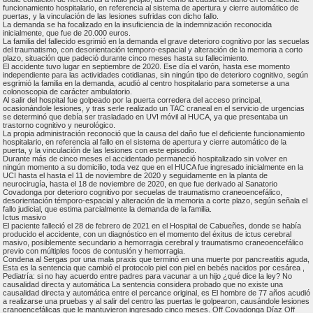
funcionamiento hospitalario, en referencia al sistema de apertura y cierre automático de
puertas, y la vinculación de las lesiones sufridas con dicho fallo.
La demanda se ha focalizado en la insuficiencia de la indemnización reconocida
inicialmente, que fue de 20.000 euros.
La familia del fallecido esgrimió en la demanda el grave deterioro cognitivo por las secuelas
del traumatismo, con desorientación temporo-espacial y alteración de la memoria a corto
plazo, situación que padeció durante cinco meses hasta su fallecimiento.
El accidente tuvo lugar en septiembre de 2020. Ese día el varón, hasta ese momento
independiente para las actividades cotidianas, sin ningún tipo de deterioro cognitivo, según
esgrimió la familia en la demanda, acudió al centro hospitalario para someterse a una
colonoscopia de carácter ambulatorio.
Al salir del hospital fue golpeado por la puerta corredera del acceso principal,
ocasionándole lesiones, y tras serle realizado un TAC craneal en el servicio de urgencias
se determinó que debía ser trasladado en UVI móvil al HUCA, ya que presentaba un
trastorno cognitivo y neurológico.
La propia administración reconoció que la causa del daño fue el deficiente funcionamiento
hospitalario, en referencia al fallo en el sistema de apertura y cierre automático de la
puerta, y la vinculación de las lesiones con este episodio.
Durante más de cinco meses el accidentado permaneció hospitalizado sin volver en
ningún momento a su domicilio, toda vez que en el HUCA fue ingresado inicialmente en la
UCI hasta el hasta el 11 de noviembre de 2020 y seguidamente en la planta de
neurocirugía, hasta el 18 de noviembre de 2020, en que fue derivado al Sanatorio
Covadonga por deterioro cognitivo por secuelas de traumatismo craneoencefálico,
desorientación témporo-espacial y alteración de la memoria a corte plazo, según señala el
fallo judicial, que estima parcialmente la demanda de la familia.
Ictus masivo
El paciente falleció el 28 de febrero de 2021 en el Hospital de Cabueñes, donde se había
producido el accidente, con un diagnóstico en el momento del éxitus de ictus cerebral
masivo, posiblemente secundario a hemorragia cerebral y traumatismo craneoencefálico
previo con múltiples focos de contusión y hemorragia.
Condena al Sergas por una mala praxis que terminó en una muerte por pancreatitis aguda,
Esta es la sentencia que cambió el protocolo piel con piel en bebés nacidos por cesárea ,
Pediatría: si no hay acuerdo entre padres para vacunar a un hijo ¿qué dice la ley? No
causalidad directa y automática La sentencia considera probado que no existe una
causalidad directa y automática entre el percance original, es El hombre de 77 años acudió
a realizarse una pruebas y al salir del centro las puertas le golpearon, causándole lesiones
cranoencefálicas que le mantuvieron ingresado cinco meses. Off Covadonga Díaz Off