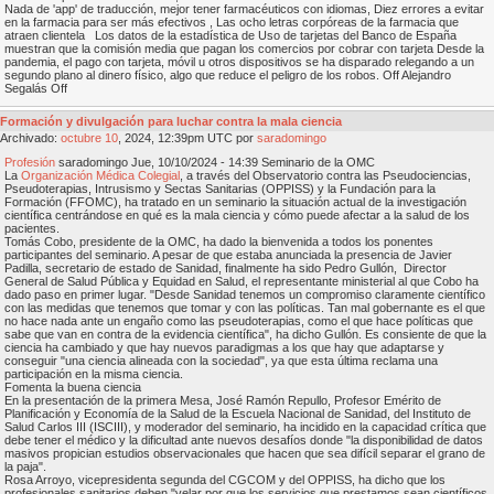
Nada de 'app' de traducción, mejor tener farmacéuticos con idiomas, Diez errores a evitar
en la farmacia para ser más efectivos , Las ocho letras corpóreas de la farmacia que
atraen clientela Los datos de la estadística de Uso de tarjetas del Banco de España
muestran que la comisión media que pagan los comercios por cobrar con tarjeta Desde la
pandemia, el pago con tarjeta, móvil u otros dispositivos se ha disparado relegando a un
segundo plano al dinero físico, algo que reduce el peligro de los robos. Off Alejandro
Segalás Off
Formación y divulgación para luchar contra la mala ciencia
Archivado:
octubre
10
, 2024, 12:39pm UTC por
saradomingo
Profesión
saradomingo Jue, 10/10/2024 - 14:39 Seminario de la OMC
La
Organización Médica Colegial
, a través del Observatorio contra las Pseudociencias,
Pseudoterapias, Intrusismo y Sectas Sanitarias (OPPISS) y la Fundación para la
Formación (FFOMC), ha tratado en un seminario la situación actual de la investigación
científica centrándose en qué es la mala ciencia y cómo puede afectar a la salud de los
pacientes.
Tomás Cobo, presidente de la OMC, ha dado la bienvenida a todos los ponentes
participantes del seminario. A pesar de que estaba anunciada la presencia de Javier
Padilla, secretario de estado de Sanidad, finalmente ha sido Pedro Gullón, Director
General de Salud Pública y Equidad en Salud, el representante ministerial al que Cobo ha
dado paso en primer lugar. "Desde Sanidad tenemos un compromiso claramente científico
con las medidas que tenemos que tomar y con las políticas. Tan mal gobernante es el que
no hace nada ante un engaño como las pseudoterapias, como el que hace políticas que
sabe que van en contra de la evidencia científica", ha dicho Gullón. Es consiente de que la
ciencia ha cambiado y que hay nuevos paradigmas a los que hay que adaptarse y
conseguir "una ciencia alineada con la sociedad", ya que esta última reclama una
participación en la misma ciencia.
Fomenta la buena ciencia
En la presentación de la primera Mesa, José Ramón Repullo, Profesor Emérito de
Planificación y Economía de la Salud de la Escuela Nacional de Sanidad, del Instituto de
Salud Carlos III (ISCIII), y moderador del seminario, ha incidido en la capacidad crítica que
debe tener el médico y la dificultad ante nuevos desafíos donde "la disponibilidad de datos
masivos propician estudios observacionales que hacen que sea difícil separar el grano de
la paja".
Rosa Arroyo, vicepresidenta segunda del CGCOM y del OPPISS, ha dicho que los
profesionales sanitarios deben "velar por que los servicios que prestamos sean científicos