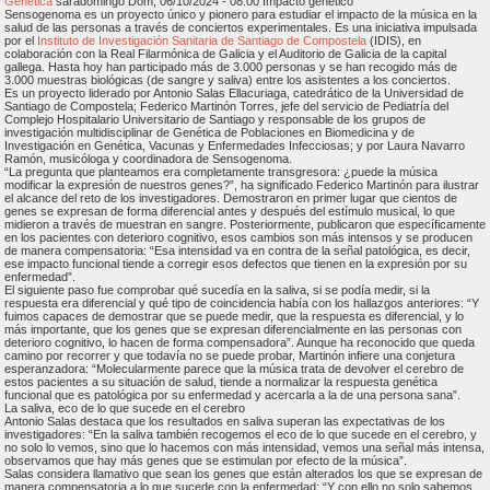
Genética
saradomingo Dom, 06/10/2024 - 08:00 Impacto genético
Sensogenoma es un proyecto único y pionero para estudiar el impacto de la música en la
salud de las personas a través de conciertos experimentales. Es una iniciativa impulsada
por el
Instituto de Investigación Sanitaria de Santiago de Compostela
(IDIS), en
colaboración con la Real Filarmónica de Galicia y el Auditorio de Galicia de la capital
gallega. Hasta hoy han participado más de 3.000 personas y se han recogido más de
3.000 muestras biológicas (de sangre y saliva) entre los asistentes a los conciertos.
Es un proyecto liderado por Antonio Salas Ellacuriaga, catedrático de la Universidad de
Santiago de Compostela; Federico Martinón Torres, jefe del servicio de Pediatría del
Complejo Hospitalario Universitario de Santiago y responsable de los grupos de
investigación multidisciplinar de Genética de Poblaciones en Biomedicina y de
Investigación en Genética, Vacunas y Enfermedades Infecciosas; y por Laura Navarro
Ramón, musicóloga y coordinadora de Sensogenoma.
“La pregunta que planteamos era completamente transgresora: ¿puede la música
modificar la expresión de nuestros genes?”, ha significado Federico Martinón para ilustrar
el alcance del reto de los investigadores. Demostraron en primer lugar que cientos de
genes se expresan de forma diferencial antes y después del estímulo musical, lo que
midieron a través de muestran en sangre. Posteriormente, publicaron que específicamente
en los pacientes con deterioro cognitivo, esos cambios son más intensos y se producen
de manera compensatoria: “Esa intensidad va en contra de la señal patológica, es decir,
ese impacto funcional tiende a corregir esos defectos que tienen en la expresión por su
enfermedad”.
El siguiente paso fue comprobar qué sucedía en la saliva, si se podía medir, si la
respuesta era diferencial y qué tipo de coincidencia había con los hallazgos anteriores: “Y
fuimos capaces de demostrar que se puede medir, que la respuesta es diferencial, y lo
más importante, que los genes que se expresan diferencialmente en las personas con
deterioro cognitivo, lo hacen de forma compensadora”. Aunque ha reconocido que queda
camino por recorrer y que todavía no se puede probar, Martinón infiere una conjetura
esperanzadora: “Molecularmente parece que la música trata de devolver el cerebro de
estos pacientes a su situación de salud, tiende a normalizar la respuesta genética
funcional que es patológica por su enfermedad y acercarla a la de una persona sana”.
La saliva, eco de lo que sucede en el cerebro
Antonio Salas destaca que los resultados en saliva superan las expectativas de los
investigadores: “En la saliva también recogemos el eco de lo que sucede en el cerebro, y
no solo lo vemos, sino que lo hacemos con más intensidad, vemos una señal más intensa,
observamos que hay más genes que se estimulan por efecto de la música”.
Salas considera llamativo que sean los genes que están alterados los que se expresan de
manera compensatoria a lo que sucede con la enfermedad: “Y con ello no solo sabemos