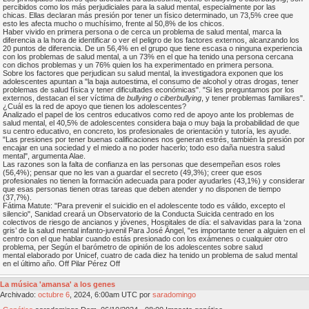
percibidos como los más perjudiciales para la salud mental, especialmente por las
chicas. Ellas declaran más presión por tener un físico determinado, un 73,5% cree que
esto les afecta mucho o muchísimo, frente al 50,8% de los chicos.
Haber vivido en primera persona o de cerca un problema de salud mental, marca la
diferencia a la hora de identificar o ver el peligro de los factores externos, alcanzando los
20 puntos de diferencia. De un 56,4% en el grupo que tiene escasa o ninguna experiencia
con los problemas de salud mental, a un 73% en el que ha tenido una persona cercana
con dichos problemas y un 76% quien los ha experimentado en primera persona.
Sobre los factores que perjudican su salud mental, la investigadora exponen que los
adolescentes apuntan a "la baja autoestima, el consumo de alcohol y otras drogas, tener
problemas de salud física y tener dificultades económicas". "Si les preguntamos por los
externos, destacan el ser víctima de
bullying o ciberbullying
, y tener problemas familiares".
¿Cuál es la red de apoyo que tienen los adolescentes?
Analizado el papel de los centros educativos como red de apoyo ante los problemas de
salud mental, el 40,5% de adolescentes considera baja o muy baja la probabilidad de que
su centro educativo, en concreto, los profesionales de orientación y tutoría, les ayude.
"Las presiones por tener buenas calificaciones nos generan estrés, también la presión por
encajar en una sociedad y el miedo a no poder hacerlo; todo eso daña nuestra salud
mental", argumenta Alae.
Las razones son la falta de confianza en las personas que desempeñan esos roles
(56,4%); pensar que no les van a guardar el secreto (49,3%); creer que esos
profesionales no tienen la formación adecuada para poder ayudarles (43,1%) y considerar
que esas personas tienen otras tareas que deben atender y no disponen de tiempo
(37,7%).
Fátima Matute: "Para prevenir el suicidio en el adolescente todo es válido, excepto el
silencio", Sanidad creará un Observatorio de la Conducta Suicida centrado en los
colectivos de riesgo de ancianos y jóvenes, Hospitales de día: el salvavidas para la ‘zona
gris’ de la salud mental infanto-juvenil Para José Ángel, "es importante tener a alguien en el
centro con el que hablar cuando estás presionado con los exámenes o cualquier otro
problema, per Según el barómetro de opinión de los adolescentes sobre salud
mental elaborado por Unicef, cuatro de cada diez ha tenido un problema de salud mental
en el último año. Off Pilar Pérez Off
La música 'amansa' a los genes
Archivado:
octubre
6
, 2024, 6:00am UTC por
saradomingo