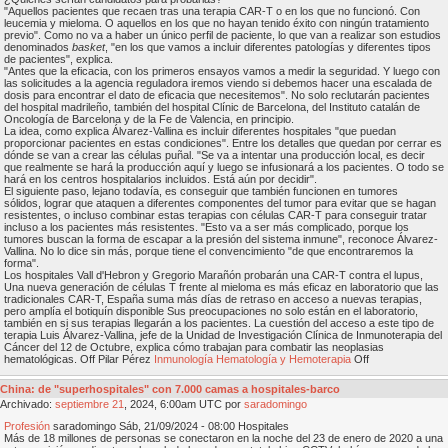
"Aquellos pacientes que recaen tras una terapia CAR-T o en los que no funcionó. Con
leucemia y mieloma. O aquellos en los que no hayan tenido éxito con ningún tratamiento
previo". Como no va a haber un único perfil de paciente, lo que van a realizar son estudios
denominados
basket
, "en los que vamos a incluir diferentes patologías y diferentes tipos
de pacientes", explica.
"Antes que la eficacia, con los primeros ensayos vamos a medir la seguridad. Y luego con
las solicitudes a la agencia reguladora iremos viendo si debemos hacer una escalada de
dosis para encontrar el dato de eficacia que necesitemos". No solo reclutarán pacientes
del hospital madrileño, también del hospital Clínic de Barcelona, del Instituto catalán de
Oncología de Barcelona y de la Fe de Valencia, en principio.
La idea, como explica Álvarez-Vallina es incluir diferentes hospitales "que puedan
proporcionar pacientes en estas condiciones". Entre los detalles que quedan por cerrar es
dónde se van a crear las células puñal. "Se va a intentar una producción local, es decir
que realmente se hará la producción aquí y luego se infusionará a los pacientes. O todo se
hará en los centros hospitalarios incluidos. Está aún por decidir".
El siguiente paso, lejano todavía, es conseguir que también funcionen en tumores
sólidos, lograr que ataquen a diferentes componentes del tumor para evitar que se hagan
resistentes, o incluso combinar estas terapias con células CAR-T para conseguir tratar
incluso a los pacientes más resistentes. "Esto va a ser más complicado, porque los
tumores buscan la forma de escapar a la presión del sistema inmune", reconoce Álvarez-
Vallina. No lo dice sin más, porque tiene el convencimiento "de que encontraremos la
forma".
Los hospitales Vall d'Hebron y Gregorio Marañón probarán una CAR-T contra el lupus,
Una nueva generación de células T frente al mieloma es más eficaz en laboratorio que las
tradicionales CAR-T, España suma más días de retraso en acceso a nuevas terapias,
pero amplía el botiquín disponible Sus preocupaciones no solo están en el laboratorio,
también en si sus terapias llegarán a los pacientes. La cuestión del acceso a este tipo de
terapia Luis Álvarez-Vallina, jefe de la Unidad de Investigación Clínica de Inmunoterapia del
Cáncer del 12 de Octubre, explica cómo trabajan para combatir las neoplasias
hematológicas. Off Pilar Pérez
Inmunología
Hematología y Hemoterapia
Off
China: de "superhospitales" con 7.000 camas a hospitales-barco
Archivado:
septiembre
21
, 2024, 6:00am UTC por
saradomingo
Profesión
saradomingo Sáb, 21/09/2024 - 08:00 Hospitales
Más de 18 millones de personas se conectaron en la noche del 23 de enero de 2020 a una