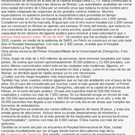
retransmisión en directo en la web de la cadena estatal china CCTV: había comenzado la
construcción de un hospital a las afueras de Wuhan. Las autoridades acababan de cerrar
esta ciudad del centro de China por un extraño virus que todavía no tenía nombre pero
que había colapsado las urgencias de los grandes centros médicos. Muchos
espectadores no quisieron perderse la mastodóntica obra prometida en tiempo
récord: levantar en 10 días un hospital de 25.000 metros cuadrados con 1.000 camas.
Cumplieron con la fecha marcada. Al igual que con el otro nuevo hospital con 1.600 camas
que se construyó en Wuhan en apenas una semana. El resto del mundo, que todavía no
era consciente de la pandemia que se le venía encima, quedó asombrado con la
capacidad de los obreros del gigante asiático para construir a toda velocidad lo que
la
prensa china bautizó como "Arcas de Noé"
. Un nombre que fue acuñado en realidad en
2003, cuando, en medio de la epidemia de SARS, en Pekín se construyó en tan solo siete
días el Hospital Xiaotangshan, con más de 2.300 camas, el doble que el Hospital
Universitario La Paz de Madrid.
Vista aérea nocturna del Primer Hospital Afiliado de la Universidad de Zhengzhou. Foto:
CGGN
China, hogar de más de 1.410 millones de personas, tiene enormes hospitales por todas
partes. Se estima que existen aproximadamente 35.000 públicos y 21.000 privados, con
estos últimos concentrados sobre todo en las ciudades más modernas. Algunos, en
tiempos de emergencia sanitaria, se levantan en días y luego, como en el caso de los de
Wuhan, se derriban igual de rápido porque ya no son necesarios.
¿Cuáles son los mega hospitales más importantes de China?
También hay unos cuantos centros gigantes que se han ido ampliando con el paso de los
años. Es el caso del considerado por muchos como el más grande del mundo: el Primer
Hospital Afiliado de la Universidad de Zhengzhou, ubicado en la capital de la provincia de
Henan, en el norte del país asiático. Ocupa una superficie total de 500.000 metros
cuadrados y cuenta con más de 7.000 camas. En su historial recoge un récord de más
de 250.000 operaciones quirúrgicas y 350.000 hospitalizaciones en un año, y más de
20.000 pacientes han llegado a ser tratados en un solo día en las áreas que cumplen las
funciones de ambulatorios.
El de Zhengzhou se extiende por varios edificios, algunos de hasta 28 pisos, y trata una
amplia gama de afecciones. Incluso tiene su propio departamento de bomberos y
comisaría de policía. Este es el más grande de los bautizados por la prensa local como
"superhospitales", centros con más de 4.000 camas. China cuenta con más de una
quincena.
También en el norte del país se encuentra el Hospital Internacional de Xi'an, ciudad
conocida mundialmente por ser el lugar donde fueron descubiertos bajo tierra
los
Guerreros de Terracota
. Por tamaño, contando el campus de investigación que lo