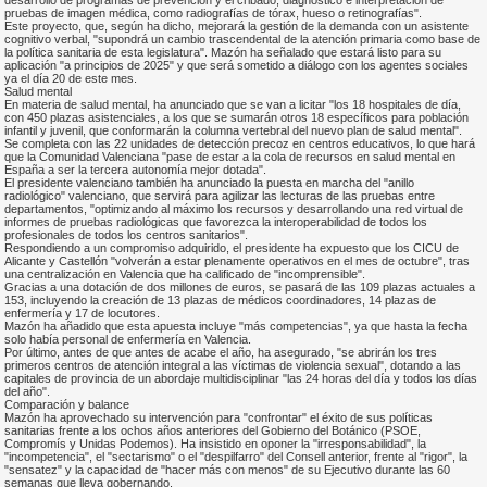
pruebas de imagen médica, como radiografías de tórax, hueso o retinografías".
Este proyecto, que, según ha dicho, mejorará la gestión de la demanda con un asistente
cognitivo verbal, "supondrá un cambio trascendental de la atención primaria como base de
la política sanitaria de esta legislatura". Mazón ha señalado que estará listo para su
aplicación "a principios de 2025" y que será sometido a diálogo con los agentes sociales
ya el día 20 de este mes.
Salud mental
En materia de salud mental, ha anunciado que se van a licitar "los 18 hospitales de día,
con 450 plazas asistenciales, a los que se sumarán otros 18 específicos para población
infantil y juvenil, que conformarán la columna vertebral del nuevo plan de salud mental".
Se completa con las 22 unidades de detección precoz en centros educativos, lo que hará
que la Comunidad Valenciana "pase de estar a la cola de recursos en salud mental en
España a ser la tercera autonomía mejor dotada".
El presidente valenciano también ha anunciado la puesta en marcha del "anillo
radiológico" valenciano, que servirá para agilizar las lecturas de las pruebas entre
departamentos, "optimizando al máximo los recursos y desarrollando una red virtual de
informes de pruebas radiológicas que favorezca la interoperabilidad de todos los
profesionales de todos los centros sanitarios".
Respondiendo a un compromiso adquirido, el presidente ha expuesto que los CICU de
Alicante y Castellón "volverán a estar plenamente operativos en el mes de octubre", tras
una centralización en Valencia que ha calificado de "incomprensible".
Gracias a una dotación de dos millones de euros, se pasará de las 109 plazas actuales a
153, incluyendo la creación de 13 plazas de médicos coordinadores, 14 plazas de
enfermería y 17 de locutores.
Mazón ha añadido que esta apuesta incluye "más competencias", ya que hasta la fecha
solo había personal de enfermería en Valencia.
Por último, antes de que antes de acabe el año, ha asegurado, "se abrirán los tres
primeros centros de atención integral a las víctimas de violencia sexual", dotando a las
capitales de provincia de un abordaje multidisciplinar "las 24 horas del día y todos los días
del año".
Comparación y balance
Mazón ha aprovechado su intervención para "confrontar" el éxito de sus políticas
sanitarias frente a los ochos años anteriores del Gobierno del Botánico (PSOE,
Compromís y Unidas Podemos). Ha insistido en oponer la "irresponsabilidad", la
"incompetencia", el "sectarismo" o el "despilfarro" del Consell anterior, frente al "rigor", la
"sensatez" y la capacidad de "hacer más con menos" de su Ejecutivo durante las 60
semanas que lleva gobernando.