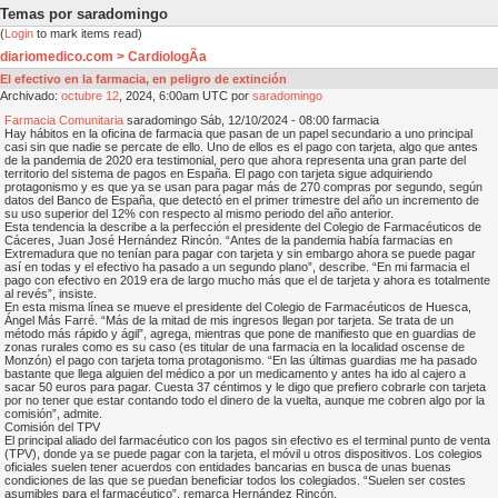
Temas por saradomingo
(
Login
to mark items read)
diariomedico.com > CardiologÃ­a
El efectivo en la farmacia, en peligro de extinción
Archivado:
octubre
12
, 2024, 6:00am UTC por
saradomingo
Farmacia Comunitaria
saradomingo Sáb, 12/10/2024 - 08:00 farmacia
Hay hábitos en la oficina de farmacia que pasan de un papel secundario a uno principal
casi sin que nadie se percate de ello. Uno de ellos es el pago con tarjeta, algo que antes
de la pandemia de 2020 era testimonial, pero que ahora representa una gran parte del
territorio del sistema de pagos en España. El pago con tarjeta sigue adquiriendo
protagonismo y es que ya se usan para pagar más de 270 compras por segundo, según
datos del Banco de España, que detectó en el primer trimestre del año un incremento de
su uso superior del 12% con respecto al mismo periodo del año anterior.
Esta tendencia la describe a la perfección el presidente del Colegio de Farmacéuticos de
Cáceres, Juan José Hernández Rincón. “Antes de la pandemia había farmacias en
Extremadura que no tenían para pagar con tarjeta y sin embargo ahora se puede pagar
así en todas y el efectivo ha pasado a un segundo plano”, describe. “En mi farmacia el
pago con efectivo en 2019 era de largo mucho más que el de tarjeta y ahora es totalmente
al revés”, insiste.
En esta misma línea se mueve el presidente del Colegio de Farmacéuticos de Huesca,
Ángel Más Farré. “Más de la mitad de mis ingresos llegan por tarjeta. Se trata de un
método más rápido y ágil”, agrega, mientras que pone de manifiesto que en guardias de
zonas rurales como es su caso (es titular de una farmacia en la localidad oscense de
Monzón) el pago con tarjeta toma protagonismo. “En las últimas guardias me ha pasado
bastante que llega alguien del médico a por un medicamento y antes ha ido al cajero a
sacar 50 euros para pagar. Cuesta 37 céntimos y le digo que prefiero cobrarle con tarjeta
por no tener que estar contando todo el dinero de la vuelta, aunque me cobren algo por la
comisión”, admite.
Comisión del TPV
El principal aliado del farmacéutico con los pagos sin efectivo es el terminal punto de venta
(TPV), donde ya se puede pagar con la tarjeta, el móvil u otros dispositivos. Los colegios
oficiales suelen tener acuerdos con entidades bancarias en busca de unas buenas
condiciones de las que se puedan beneficiar todos los colegiados. “Suelen ser costes
asumibles para el farmacéutico”, remarca Hernández Rincón.