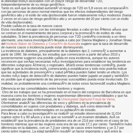
la obesidad estÃ¡n asociados con un mayor riesgo de desarrollar T2D,
independientemente de su riesgo genÃ©tico.
Tanto es asÃ­ que la obesidad aumentÃ³ el riesgo de T2D en 5,8 veces en comparaciÃ³n
con las personas de peso normal mientras que los efectos independientes del riesgo
genÃ©tico alto y el estilo de vida desfavorable fueron relativamente mÃ¡s modestos (hasta
2 veces en el caso de riesgo genÃ©tico alto y un aumento del 20 por ciento con un estilo
de vida desfavorable).
Posible caÃ­da en la tasa de nuevos casos
Estos resultados encajan con las estrategias llevadas a cabo en los Ãºltimos aÃ±os que
se centran en el mantenimiento del peso corporal y la promociÃ³n de estilos de vida
saludables. Si bien la prevalencia de personas con T2D continÃºa creciendo a un ritmo
alarmante, una nueva investigaciÃ³n llevada a cabo por Dianna Magliano y Jonathan Shaw,
del
Instituto Baker de Diabetes y CorazÃ³n de Australia
sugiere que la tasa de desarrollo
de nuevos casos o incidencia puede estar disminuyendo.
La incidencia de diabetes, principalmente de la diabetes tipo 2, comenzÃ³ a aumentar a
partir de 1990. Sin embargo, los estudios que comenzaron a partir del aÃ±o 2010 y
posteriormente sugieren una posible caÃ­da en esta incidencia, aunque los autores
reconocen que serÃ­an necesarias mÃ¡s investigaciones para establecer las tendencia en
diferentes subgrupos Ã©tnicos o regionales. â€œSi estas tendencias continÃºa, puede
significar que la incidencia estÃ¡ comenzando a estabilizarse y todo esto podrÃ­a indicar
que las actividades de prevenciÃ³n y salud pÃºblica pueden haber tenido un efecto. Los
niveles mÃ¡s bajos de detecciÃ³n de diabetes pueden haber jugado un papel y tambiÃ©n
es posible que el agotamiento de las personas susceptibles pueda estar involucrado. En
realidad, es probablemente una combinaciÃ³n de todos estos factoresâ€ explica Magliano.
Diferencia en las comorbilidades entre hombres y mujeres
Otro de los trabajos que se ha presentado en el marco del congreso de Barcelona es que
muestra como los hombres y mujeres experimentan diferentes comorbilidades y que ha
sido realizado por Alina Ofenheimer, de la
Universidad Sigmund Freud de Viena
.
Ofenheimer analizÃ³ las diferencias de sexo y gÃ©nero en la prevalencia de
comorbilidades en sujetos con prediabetes y diabetes, asÃ­ como determinÃ³ la
prevalencia de ambas enfermedades en su poblaciÃ³n de estudio.
Para llevar a cabo su investigaciÃ³n se realizÃ³ un estudio observacional de 11.014
sujetos entre 6 y 80 aÃ±os y a los que se sometiÃ³ a un examen detallado. AsÃ­ se
estableciÃ³ que la prevalencia de prediabetes era de un 23,6 por ciento en el caso de los
hombres mientras que en las mujeres esta era de tan solo 17,1 por ciento. TambiÃ©n hubo
diferencias en la diabetes, con un 7,3 por ciento de casos entre hombres y un 3,7 por
ciento entre mujeres. La edad tambiÃ©n resultÃ³ un factor importante y asÃ­ entre la