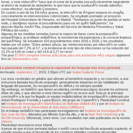
horas, y esta reducciÃ³n “hace que el coste de la prueba sea prÃ¡cticamente equivalente
al ahorro de material de aislamiento, lo que hace que la sustituciÃ³n resulte ademÃ¡s
coste-efectiva“, ha afirmado Comenero.
En cuanto a uno de los EA mÃ¡s graves, la infecciÃ³n de Ã³rgano-espacio en cirugÃ­a,
concretamente en intervenciones colorrectales, ha resultado premiado un proyecto
del Hospital Universitario de Henares, en Madrid. “TenÃ­amos un punto de partida un tanto
malo, y decidimos revisar el procedimiento para ver en quÃ© fallÃ¡bamos”, ha
descrito MarÃ­a JosÃ© Pita, responsable del Servicio de Medicina Preventiva y Salud
PÃºblica del centro.
Algunas de las medidas tomadas fueron la mejora de fases como la preparaciÃ³n
prequirÃºrgica, la profilasis antibiÃ³tica, la nomotermia intraoperatoria y la correcta limpieza
del quirÃ³fano. Se estudiaron 424 procedimientos entre 2016 y 2018, y los resultados
hablan por sÃ­ solos: “Entre ambos aÃ±os, las reintervenciones por infecciÃ³n en colon
han pasado del 7,2% al 3,7, y la incidencia de este tipo de infecciones se ha reducido del
13,1% al 4,66 en colon y del 14,8 al 3,77 en recto”.
The post
El SNS comparte buenas prÃ¡cticas para una asistencia mÃ¡s segura
appeared
first on
Diariomedico.com
.
La plasticidad cerebral recupera la capacidad del lenguaje tras ictus perinatal
Archivado:
septiembre
17
, 2019, 3:30pm UTC por
Isabel Gallardo Ponce
Los ictus cerebrales en adultos que afectan al hemisferio izquierdo y, en concreto, a una
estructura llamada fascÃ­culo arqueado, generalmente impactan en las habilidades de
lenguaje del paciente. Su recuperaciÃ³n es difÃ­cil y no siempre posible.
Sin embargo, en bebÃ©s que tienen accidentes cerebrovasculares durante los primeros
dÃ­as de vida, y que afectan a esta misma regiÃ³n no ocurre asÃ­. Esta es la principal
conclusiÃ³n a la que ha llegado un equipo multidisciplinar de investigaciÃ³n coliderado por
Antoni Rodriguez-Fornells y Laura Bosch, del grupo de CogniciÃ³n y Plasticidad Cerebral
del
Instituto de InvestigaciÃ³n BiomÃ©dica de Bellvitge (Idibell-UB)
y por el
Instituto de
Neurociencias de la Universidad de Barcelona (UBNeuro).
En el trabajo tambiÃ©n han participado investigadores del
Instituto de InvestigaciÃ³n de
San Juan de Dios
, liderados por Alfredo GarcÃ­a-Alix, y de la
New York University
y la
McGill University
(Montreal), entre otros. Los resultados han sido publicados en la revista
eNeuro
.
Plasticidad neuronal en ictus infantil
A pesar de que el ictus perinatal daÃ±e o estÃ© cerca del fascÃ­culo arqueado izquierdo, el
estudio apunta a que el desarrollo de los cerebros infantiles consigue desarrollar