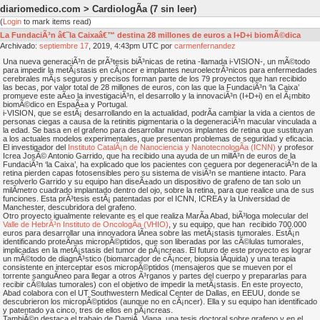
diariomedico.com > CardiologÃ­a
(7 sin leer)
(
Login
to mark items read)
La FundaciÃ³n â€˜la Caixaâ€™ destina 28 millones de euros a I+D+i biomÃ©dica
Archivado:
septiembre
17
, 2019, 4:43pm UTC por
carmenfernandez
Una nueva generaciÃ³n de prÃ³tesis biÃ³nicas de retina -llamada i-VISION-, un mÃ©todo
para impedir la metÃ¡stasis en cÃ¡ncer e implantes neuroelectrÃ³nicos para enfermedades
cerebrales mÃ¡s seguros y precisos forman parte de los 79 proyectos que han recibido
las becas, por valor total de 28 millones de euros, con las que la FundaciÃ³n ‘la Caixa’
promueve este aÃ±o la investigaciÃ³n, el desarrollo y la innovaciÃ³n (I+D+i) en el Ã¡mbito
biomÃ©dico en EspaÃ±a y Portugal.
i-VISION, que se estÃ¡ desarrollando en la actualidad, podrÃ­a cambiar la vida a cientos de
personas ciegas a causa de la retinitis pigmentaria o la degeneraciÃ³n macular vinculada a
la edad. Se basa en el grafeno para desarrollar nuevos implantes de retina que sustituyan
a los actuales modelos experimentales, que presentan problemas de seguridad y eficacia.
El investigador del
Instituto CatalÃ¡n de Nanociencia y NanotecnologÃ­a (ICNN)
y profesor
Icrea JosÃ© Antonio Garrido, que ha recibido una ayuda de un millÃ³n de euros de la
FundaciÃ³n ‘la Caixa’, ha explicado que los pacientes con ceguera por degeneraciÃ³n de la
retina pierden capas fotosensibles pero su sistema de visiÃ³n se mantiene intacto. Para
resolverlo Garrido y su equipo han diseÃ±ado un dispositivo de grafeno de tan solo un
milÃ­metro cuadrado implantado dentro del ojo, sobre la retina, para que realice una de sus
funciones. Esta prÃ³tesis estÃ¡ patentadas por el ICNN, ICREA y la Universidad de
Manchester, descubridora del grafeno.
Otro proyecto igualmente relevante es el que realiza MarÃ­a Abad, biÃ³loga molecular del
Valle de HebrÃ³n Instituto de OncologÃ­a (VHIO)
, y su equipo, que han recibido 700.000
euros para desarrollar una innovadora lÃ­nea sobre las metÃ¡stasis tumorales. EstÃ¡n
identificando proteÃ­nas micropÃ©ptidos, que son liberadas por las cÃ©lulas tumorales,
implicadas en la metÃ¡stasis del tumor de pÃ¡ncreas. El futuro de este proyecto es lograr
un mÃ©todo de diagnÃ³stico (biomarcador de cÃ¡ncer, biopsia lÃ­quida) y una terapia
consistente en interceptar esos micropÃ©ptidos (mensajeros que se mueven por el
torrente sanguÃ­neo para llegar a otros Ã³rganos y partes del cuerpo y prepararlas para
recibir cÃ©lulas tumorales) con el objetivo de impedir la metÃ¡stasis. En este proyecto,
Abad colabora con el UT Southwestern Medical Center de Dallas, en EEUU, donde se
descubrieron los micropÃ©ptidos (aunque no en cÃ¡ncer). Ella y su equipo han identificado
y patentado ya cinco, tres de ellos en pÃ¡ncreas.
TambiÃ©n destaca el trabajo de DamiÃ Viana, una tesis doctoral sobre grafeno y en el