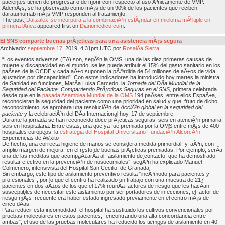
pacientes tienen de progresar o de morir con respecto al uso Ãºnicamente de VMP.
AdemÃ¡s, se ha observado como mÃ¡s de un 90% de los pacientes que reciben
daratumumab mÃ¡s VMP responden al tratamiento.
The post
‘Darzalex’ se incorpora a la combinaciÃ³n estÃ¡ndar en mieloma mÃºltiple en
primera lÃ­nea
appeared first on
Diariomedico.com
.
El SNS comparte buenas prÃ¡cticas para una asistencia mÃ¡s segura
Archivado:
septiembre
17
, 2019, 4:31pm UTC por
RosalÃ­a Sierra
“Los eventos adversos (EA) son, segÃºn la OMS, una de las diez primeras causas de
muerte y discapacidad en el mundo, se les puede atribuir el 15% del gasto sanitario en los
paÃ­ses de la OCDE y cada aÃ±o suponen la pÃ©rdida de 54 millones de aÃ±os de vida
ajustados por discapacidad”. Con estos indicadores ha introducido hoy martes la ministra
de Sanidad en funciones, MarÃ­a Luisa Carcedo, la
Jornada del DÃ­a Mundial de la
Seguridad del Paciente. Compartiendo PrÃ¡cticas Seguras en el SNS
, primera celebrada
desde que en la
pasada Asamblea Mundial de la OMS
194 paÃ­ses, entre ellos EspaÃ±a,
reconocieran la seguridad del paciente como una prioridad en salud y que, fruto de dicho
reconocimiento, se aprobara una resoluciÃ³n de
AcciÃ³n global en la seguridad del
paciente
y la celebraciÃ³n del DÃ­a Internacional hoy, 17 de septiembre.
Durante la jornada se han reconocido doce prÃ¡cticas seguras, seis en atenciÃ³n primaria,
seis en hospitalaria. Entre estas, una que ya fue premiada por la OMS entre mÃ¡s de 400
hospitales europeos: la
estrategia del Hospital Universitario FundaciÃ³n AlcorcÃ³n.
Experiencias de Ã©xito
De hecho, una correcta higiene de manos se considera medida primordial -y, aÃºn, con
amplio margen de mejora- en el resto de buenas prÃ¡cticas premiadas. Por ejemplo, serÃ­a
una de las medidas que acompaÃ±arÃ­a al “aislamiento de contacto, que ha demostrado
resultar efectivo en la prevenciÃ³n de nosocomiales”, segÃºn ha explicado Manuel
Colmenero, intensivista del Hospital San Cecilio, de Granada.
Sin embargo, este tipo de aislamiento preventivo resulta “incÃ³modo para pacientes y
profesionales“, por lo que el centro ha realizado un trabajo con una muestra de 217
pacientes en dos aÃ±os de los que el 17% reunÃ­a factores de riesgo que les hacÃ­an
susceptibles de necesitar este aislamiento por ser portadores de infecciones; el factor de
riesgo mÃ¡s frecuente era haber estado ingresado previamente en el centro mÃ¡s de
cinco dÃ­as.
Para reducir esta incomodidad, el hospital ha sustituido los cultivos convencionales por
pruebas moleculares en estos pacientes, “encontrando una alta concordancia entre
ambas”; el uso de las pruebas moleculares ha reducido los tiempos de aislamiento en 40