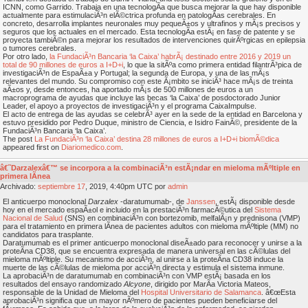
ICNN, como Garrido. Trabaja en una tecnologÃ­a que busca mejorar la que hay disponible
actualmente para estimulaciÃ³n elÃ©ctrica profunda en patologÃ­as cerebrales. En
concreto, desarrolla implantes neuronales muy pequeÃ±os y ultrafinos y mÃ¡s precisos y
seguros que los actuales en el mercado. Esta tecnologÃ­a estÃ¡ en fase de patente y se
proyecta tambiÃ©n para mejorar los resultados de intervenciones quirÃºrgicas en epilepsia
o tumores cerebrales.
Por otro lado,
la FundaciÃ³n Bancaria ‘la Caixa’ habrÃ¡ destinado entre 2016 y 2019 un
total de 90 millones de euros a I+D+i
, lo que la sitÃºa como primera entidad filantrÃ³pica de
investigaciÃ³n de EspaÃ±a y Portugal; la segunda de Europa, y una de las mÃ¡s
relevantes del mundo. Su compromiso con este Ã¡mbito se iniciÃ³ hace mÃ¡s de treinta
aÃ±os y, desde entonces, ha aportado mÃ¡s de 500 millones de euros a un
macroprograma de ayudas que incluye las becas ‘la Caixa’ de posdoctorado Junior
Leader, el apoyo a proyectos de investigaciÃ³n y el programa CaixaImpulse.
El acto de entrega de las ayudas se celebrÃ³ ayer en la sede de la entidad en Barcelona y
estuvo presidido por Pedro Duque, ministro de Ciencia, e Isidro FainÃ©, presidente de la
FundaciÃ³n Bancaria ‘la Caixa’.
The post
La FundaciÃ³n ‘la Caixa’ destina 28 millones de euros a I+D+i biomÃ©dica
appeared first on
Diariomedico.com
.
â€˜Darzalexâ€™ se incorpora a la combinaciÃ³n estÃ¡ndar en mieloma mÃºltiple en
primera lÃ­nea
Archivado:
septiembre
17
, 2019, 4:40pm UTC por
admin
El anticuerpo monoclonal
Darzalex
-daratumumab-, de
Janssen
, estÃ¡ disponible desde
hoy en el mercado espaÃ±ol e incluido en la prestaciÃ³n farmacÃ©utica del
Sistema
Nacional de Salud
(SNS) en combinaciÃ³n con bortezomib, melfalÃ¡n y prednisona (VMP)
para el tratamiento en primera lÃ­nea de pacientes adultos con mieloma mÃºltiple (MM) no
candidatos para trasplante.
Daratumumab es el primer anticuerpo monoclonal diseÃ±ado para reconocer y unirse a la
proteÃ­na CD38, que se encuentra expresada de manera universal en las cÃ©lulas del
mieloma mÃºltiple. Su mecanismo de acciÃ³n, al unirse a la proteÃ­na CD38 induce la
muerte de las cÃ©lulas de mieloma por acciÃ³n directa y estimula el sistema inmune.
La aprobaciÃ³n de daratumumab en combinaciÃ³n con VMP estÃ¡ basada en los
resultados del ensayo randomizado
Alcyone
, dirigido por MarÃ­a Victoria Mateos,
responsable de la Unidad de Mieloma del
Hospital Universitario de Salamanca
. â€œEsta
aprobaciÃ³n significa que un mayor nÃºmero de pacientes pueden beneficiarse del