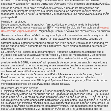
fÃ¡rmaco. Es sabido que, a lo largo de la evoluciÃ³n de la enfermedad, se pierden
pacientes y la situaciÃ³n ideal es utilizar los fÃ¡rmacos mÃ¡s efectivos en primera lÃ­neaâ€,
explica la doctora, para quien â€œaÃ±adir
Darzalex
a uno de los tratamientos que
utilizamos actualmente (VMP) va a suponer ofrecer a los pacientes mÃ¡s y mejores
respuestas, ademÃ¡s de mÃ¡s duraderas y probablemente una supervivencia global mÃ¡s
prolongadaâ€.
Multiplicar resultados
Desde la perspectiva de la atenciÃ³n farmacÃ©utica, el presidente de la Sociedad
EspaÃ±ola de Farmacia Hospitalaria (SEFH) y jefe del Servicio de Farmacia en el
Hospital
Universitario Virgen Macarena
, Miguel Ãngel Calleja,
s
eÃ±ala que â€œ
Darzalex
en primera
lÃ­nea en combinaciÃ³n con VMP consigue multiplicar los resultados en eficacia que tenÃ­
amos hasta ahora con VMPâ€. Ambos han destacado que, sin embargo, la suma de
daratumumab al estandar terapeutico previo con VMP, tiene la ventaja de la seguridad, ya
que no supone nigÃºn aumento de toxicidad grave, salvo alguna posibilidad de infecciÃ³n
respiratoria.
La ComisiÃ³n de Precios de Medicamentos y Productos Sanitarios ha estimado que el
fÃ¡rmaco que aporta un â€œvalor terapÃ©utico y social del medicamento y un beneficio
clÃ­nico incremental teniendo en cuenta su relaciÃ³n coste-efectividadâ€, subraya el
presidente de la SEFH, y aÃ±ade” la importancia de incorporar una terapia mÃ¡s eficaz y
segura, que ademÃ¡s hemos logrado que sea sostenible gracias al esquema de aaceso
acordado entre Janssen y Sanidad, por el que se ofrecerÃ¡ al mismo precio que la
combinaciÃ³n terapÃ©utica anterior con VMP.
Por su parte, el director de Government Affairs & Market Access de Janssen, Antonio
FernÃ¡ndez, recuerda que con esta incorporaciÃ³n “los pacientes espaÃ±oles
diagnosticados de mieloma mÃºltiple podrÃ¡n beneficiarse del primer y Ãºnico anticuerpo
monoclonal disponible en EspaÃ±a como terapia inicialâ€.
Resultados del estudio Alcyone
El mieloma mÃºltiple es el segundo cÃ¡ncer hematolÃ³gico mÃ¡s comÃºn. En este sentido,
MarÃ­a Victoria Mateos ha recordado que en EspaÃ±a se diagnostican unos 3.200 nuevos
casos cada aÃ±o y la media de edad del diagnÃ³stico se sitÃºa en los 66-70 aÃ±os. En el
estudio dirigido por esta especialista participaron 706 pacientes -113 en EspaÃ±a- de mÃ¡s
de 65 aÃ±os con mieloma mÃºltiple de nuevo diagnÃ³stico que no podÃ­an someterse a un
trasplante autÃ³logo de progenitores hematopoyÃ©ticos. Sus resultados han demostrado
que aÃ±adir daratumumab a VMP reduce en mÃ¡s de un 57% la probabilidad que los