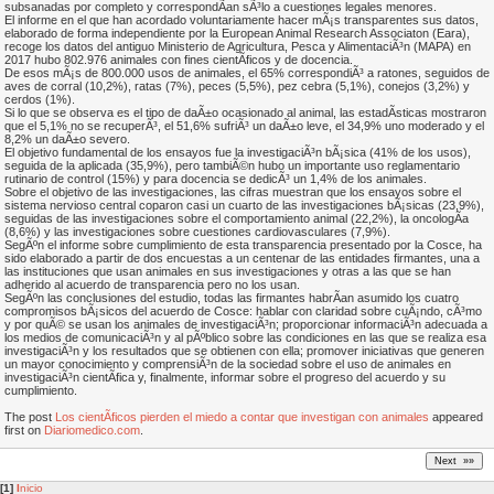
subsanadas por completo y correspondÃ­an sÃ³lo a cuestiones legales menores.
El informe en el que han acordado voluntariamente hacer mÃ¡s transparentes sus datos,
elaborado de forma independiente por la European Animal Research Associaton (Eara),
recoge los datos del antiguo Ministerio de Agricultura, Pesca y AlimentaciÃ³n (MAPA) en
2017 hubo 802.976 animales con fines cientÃ­ficos y de docencia.
De esos mÃ¡s de 800.000 usos de animales, el 65% correspondiÃ³ a ratones, seguidos de
aves de corral (10,2%), ratas (7%), peces (5,5%), pez cebra (5,1%), conejos (3,2%) y
cerdos (1%).
Si lo que se observa es el tipo de daÃ±o ocasionado al animal, las estadÃ­sticas mostraron
que el 5,1% no se recuperÃ³, el 51,6% sufriÃ³ un daÃ±o leve, el 34,9% uno moderado y el
8,2% un daÃ±o severo.
El objetivo fundamental de los ensayos fue la investigaciÃ³n bÃ¡sica (41% de los usos),
seguida de la aplicada (35,9%), pero tambiÃ©n hubo un importante uso reglamentario
rutinario de control (15%) y para docencia se dedicÃ³ un 1,4% de los animales.
Sobre el objetivo de las investigaciones, las cifras muestran que los ensayos sobre el
sistema nervioso central coparon casi un cuarto de las investigaciones bÃ¡sicas (23,9%),
seguidas de las investigaciones sobre el comportamiento animal (22,2%), la oncologÃ­a
(8,6%) y las investigaciones sobre cuestiones cardiovasculares (7,9%).
SegÃºn el informe sobre cumplimiento de esta transparencia presentado por la Cosce, ha
sido elaborado a partir de dos encuestas a un centenar de las entidades firmantes, una a
las instituciones que usan animales en sus investigaciones y otras a las que se han
adherido al acuerdo de transparencia pero no los usan.
SegÃºn las conclusiones del estudio, todas las firmantes habrÃ­an asumido los cuatro
compromisos bÃ¡sicos del acuerdo de Cosce: hablar con claridad sobre cuÃ¡ndo, cÃ³mo
y por quÃ© se usan los animales de investigaciÃ³n; proporcionar informaciÃ³n adecuada a
los medios de comunicaciÃ³n y al pÃºblico sobre las condiciones en las que se realiza esa
investigaciÃ³n y los resultados que se obtienen con ella; promover iniciativas que generen
un mayor conocimiento y comprensiÃ³n de la sociedad sobre el uso de animales en
investigaciÃ³n cientÃ­fica y, finalmente, informar sobre el progreso del acuerdo y su
cumplimiento.
The post
Los cientÃ­ficos pierden el miedo a contar que investigan con animales
appeared
first on
Diariomedico.com
.
[1]
I
nicio