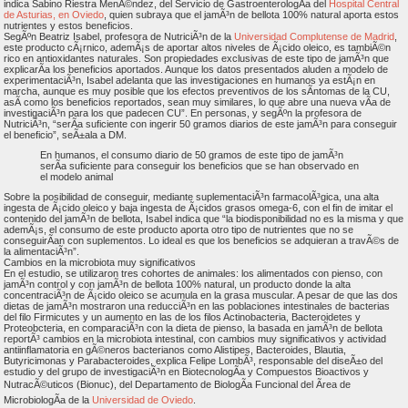
indica Sabino Riestra MenÃ©ndez, del Servicio de GastroenterologÃ­a del
Hospital Central
de Asturias, en Oviedo
, quien subraya que el jamÃ³n de bellota 100% natural aporta estos
nutrientes y estos beneficios.
SegÃºn Beatriz Isabel, profesora de NutriciÃ³n de la
Universidad Complutense de Madrid
,
este producto cÃ¡rnico, ademÃ¡s de aportar altos niveles de Ã¡cido oleico, es tambiÃ©n
rico en antioxidantes naturales. Son propiedades exclusivas de este tipo de jamÃ³n que
explicarÃ­a los beneficios aportados. Aunque los datos presentados aluden a modelo de
experimentaciÃ³n, Isabel adelanta que las investigaciones en humanos ya estÃ¡n en
marcha, aunque es muy posible que los efectos preventivos de los sÃ­ntomas de la CU,
asÃ­ como los beneficios reportados, sean muy similares, lo que abre una nueva vÃ­a de
investigaciÃ³n para los que padecen CU”. En personas, y segÃºn la profesora de
NutriciÃ³n, “serÃ­a suficiente con ingerir 50 gramos diarios de este jamÃ³n para conseguir
el beneficio”, seÃ±ala a DM.
En humanos, el consumo diario de 50 gramos de este tipo de jamÃ³n
serÃ­a suficiente para conseguir los beneficios que se han observado en
el modelo animal
Sobre la posibilidad de conseguir, mediante suplementaciÃ³n farmacolÃ³gica, una alta
ingesta de Ã¡cido oleico y baja ingesta de Ã¡cidos grasos omega-6, con el fin de imitar el
contenido del jamÃ³n de bellota, Isabel indica que “la biodisponibilidad no es la misma y que
ademÃ¡s, el consumo de este producto aporta otro tipo de nutrientes que no se
conseguirÃ­an con suplementos. Lo ideal es que los beneficios se adquieran a travÃ©s de
la alimentaciÃ³n”.
Cambios en la microbiota muy significativos
En el estudio, se utilizaron tres cohortes de animales: los alimentados con pienso, con
jamÃ³n control y con jamÃ³n de bellota 100% natural, un producto donde la alta
concentraciÃ³n de Ã¡cido oleico se acumula en la grasa muscular. A pesar de que las dos
dietas de jamÃ³n mostraron una reducciÃ³n en las poblaciones intestinales de bacterias
del filo Firmicutes y un aumento en las de los filos Actinobacteria, Bacteroidetes y
Proteobcteria, en comparaciÃ³n con la dieta de pienso, la basada en jamÃ³n de bellota
reportÃ³ cambios en la microbiota intestinal, con cambios muy significativos y actividad
antiinflamatoria en gÃ©neros bacterianos como Alistipes, Bacteroides, Blautia,
Butyricimonas y Parabacteroides, explica Felipe LombÃ³, responsable del diseÃ±o del
estudio y del grupo de investigaciÃ³n en BiotecnologÃ­a y Compuestos Bioactivos y
NutracÃ©uticos (Bionuc), del Departamento de BiologÃ­a Funcional del Ãrea de
MicrobiologÃ­a de la
Universidad de Oviedo
.