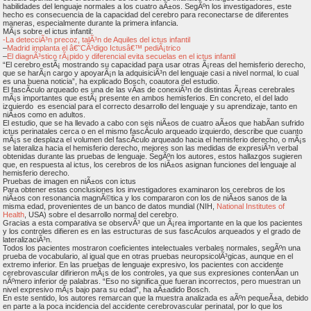
habilidades del lenguaje normales a los cuatro aÃ±os. SegÃºn los investigadores, este
hecho es consecuencia de la capacidad del cerebro para reconectarse de diferentes
maneras, especialmente durante la primera infancia.
MÃ¡s sobre el ictus infantil:
-La detecciÃ³n precoz, talÃ³n de Aquiles del ictus infantil
–
Madrid implanta el â€˜CÃ³digo Ictusâ€™ pediÃ¡trico
–
El diagnÃ³stico rÃ¡pido y diferencial evita secuelas en el ictus infantil
“El cerebro estÃ¡ mostrando su capacidad para usar otras Ã¡reas del hemisferio derecho,
que se harÃ¡n cargo y apoyarÃ¡n la adquisiciÃ³n del lenguaje casi a nivel normal, lo cual
es una buena noticia”, ha explicado Bosch, coautora del estudio.
El fascÃ­culo arqueado es una de las vÃ­as de conexiÃ³n de distintas Ã¡reas cerebrales
mÃ¡s importantes que estÃ¡ presente en ambos hemisferios. En concreto, el del lado
izquierdo es esencial para el correcto desarrollo del lenguaje y su aprendizaje, tanto en
niÃ±os como en adultos.
El estudio, que se ha llevado a cabo con seis niÃ±os de cuatro aÃ±os que habÃ­an sufrido
ictus perinatales cerca o en el mismo fascÃ­culo arqueado izquierdo, describe que cuanto
mÃ¡s se desplaza el volumen del fascÃ­culo arqueado hacia el hemisferio derecho, o mÃ¡s
se lateraliza hacia el hemisferio derecho, mejores son las medidas de expresiÃ³n verbal
obtenidas durante las pruebas de lenguaje. SegÃºn los autores, estos hallazgos sugieren
que, en respuesta al ictus, los cerebros de los niÃ±os asignan funciones del lenguaje al
hemisferio derecho.
Pruebas de imagen en niÃ±os con ictus
Para obtener estas conclusiones los investigadores examinaron los cerebros de los
niÃ±os con resonancia magnÃ©tica y los compararon con los de niÃ±os sanos de la
misma edad, provenientes de un banco de datos mundial (NIH,
National Institutes of
Health
, USA) sobre el desarrollo normal del cerebro.
Gracias a esta comparativa se observÃ³ que un Ã¡rea importante en la que los pacientes
y los controles difieren es en las estructuras de sus fascÃ­culos arqueados y el grado de
lateralizaciÃ³n.
Todos los pacientes mostraron coeficientes intelectuales verbales normales, segÃºn una
prueba de vocabulario, al igual que en otras pruebas neuropsicolÃ³gicas, aunque en el
extremo inferior. En las pruebas de lenguaje expresivo, los pacientes con accidente
cerebrovascular difirieron mÃ¡s de los controles, ya que sus expresiones contenÃ­an un
nÃºmero inferior de palabras. “Eso no significa que fueran incorrectos, pero muestran un
nivel expresivo mÃ¡s bajo para su edad”, ha aÃ±adido Bosch.
En este sentido, los autores remarcan que la muestra analizada es aÃºn pequeÃ±a, debido
en parte a la poca incidencia del accidente cerebrovascular perinatal, por lo que los