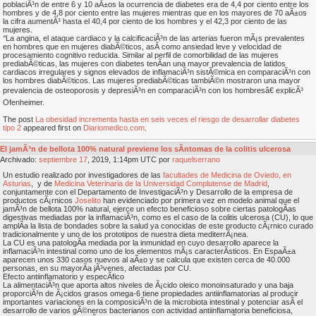
poblaciÃ³n de entre 6 y 10 aÃ±os la ocurrencia de diabetes era de 4,4 por ciento entre los
hombres y de 4,8 por ciento entre las mujeres mientras que en los mayores de 70 aÃ±os
la cifra aumentÃ³ hasta el 40,4 por ciento de los hombres y el 42,3 por ciento de las
mujeres.
“
La angina, el ataque cardiaco y la calcificaciÃ³n de las arterias fueron mÃ¡s prevalentes
en hombres que en mujeres diabÃ©ticos, asÃ­ como ansiedad leve y velocidad de
procesamiento cognitivo reducida. Similar al perfil de comorbilidad de las mujeres
prediabÃ©ticas, las mujeres con diabetes tenÃ­an una mayor prevalencia de latidos
cardiacos irregulares y signos elevados de inflamaciÃ³n sistÃ©mica en comparaciÃ³n con
los hombres diabÃ©ticos. Las mujeres prediabÃ©ticas tambiÃ©n mostraron una mayor
prevalencia de osteoporosis y depresiÃ³n en comparaciÃ³n con los hombresâ€ explicÃ³
Ofenheimer.
The post
La obesidad incrementa hasta en seis veces el riesgo de desarrollar diabetes
tipo 2
appeared first on
Diariomedico.com
.
El jamÃ³n de bellota 100% natural previene los sÃ­ntomas de la colitis ulcerosa
Archivado:
septiembre
17
, 2019, 1:14pm UTC por
raquelserrano
Un estudio realizado por investigadores de las
facultades de Medicina de Oviedo, en
Asturias
, y de
Medicina Veterinaria de la Universidad Complutense de Madrid
,
conjuntamente con el Departamento de InvestigaciÃ³n y Desarrollo de la empresa de
productos cÃ¡rnicos
Joselito
han evidenciado por primera vez en modelo animal que el
jamÃ³n de bellota 100% natural, ejerce un efecto beneficioso sobre ciertas patologÃ­as
digestivas mediadas por la inflamaciÃ³n, como es el caso de la colitis ulcerosa (CU), lo que
amplÃ­a la lista de bondades sobre la salud ya conocidas de este producto cÃ¡rnico curado
tradicionalmente y uno de los prototipos de nuestra dieta mediterrÃ¡nea.
La CU es una patologÃ­a mediada por la inmunidad en cuyo desarrollo aparece la
inflamaciÃ³n intestinal como uno de los elementos mÃ¡s caracterÃ­sticos. En EspaÃ±a
aparecen unos 330 casos nuevos al aÃ±o y se calcula que existen cerca de 40.000
personas, en su mayorÃ­a jÃ³venes, afectadas por CU.
Efecto antiinflamatorio y especÃ­fico
La alimentaciÃ³n que aporta altos niveles de Ã¡cido oleico monoinsaturado y una baja
proporciÃ³n de Ã¡cidos grasos omega-6 tiene propiedades antiinflamatorias al producir
importantes variaciones en la composiciÃ³n de la microbiota intestinal y potenciar asÃ­ el
desarrollo de varios gÃ©neros bacterianos con actividad antiinflamatoria beneficiosa,