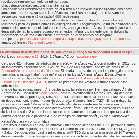
resultados representan solo un primer paso.
El accidente cerebrovascular infantil en cifras
Los accidentes cerebrovasculares en el Ãºtero o en reciÃ©n nacidos (conocidos como
accidentes cerebrovasculares isquÃ©micos arteriales perinatal) son relativamente
frecuentes, ocurren en 1 de cada 4.000 nacimientos.
Las conclusiones del estudio son alentadoras para las familias de estos niÃ±os y
relevantes para los profesionales involucrados en su seguimiento. La futura colaboraciÃ³n
entre varios centros hospitalarios permitirÃ¡ ahondar en esta Ã¡rea de estudio sobre el
desarrollo de las funciones superiores en estos niÃ±os y para entender tambiÃ©n la
importancia de ciertas estructuras cerebrales en el desarrollo del lenguaje.
The post
La plasticidad cerebral recupera la capacidad del lenguaje tras ictus perinatal
appeared first on
Diariomedico.com
.
La obesidad incrementa hasta en seis veces el riesgo de desarrollar diabetes tipo 2
Archivado:
septiembre
17
, 2019, 1:37pm UTC por
raquelserrano
Cerca de 425 millones de adultos de entre 20 y 79 aÃ±os vivÃ­a con diabetes en 2017, con
un incremento esperado para 2045 de mÃ¡s de 600 millones, segÃºn los datos de la
FederaciÃ³n Internacional de Diabetes.
Sin duda se trata de uno de los principales retos
sanitarios a los que habrÃ¡ que enfrentarse en los prÃ³ximos aÃ±os. Estos dÃ­as en
Barcelona se estÃ¡ celebrando el
congreso anual de la AsociaciÃ³n Europea para el
Estudio de la Diabetes (EASD)
donde se presentan los Ãºltimos estudios sobre esta
enfermedad.
Una de las investigaciones mÃ¡s destacadas, la realizada por Hermina JakupoviÄ‡, del
Centro de la FundaciÃ³n
Novo Nordisk
para la InvestigaciÃ³n MetabÃ³lica BÃ¡sica de la
Universidad de Copenhague, Dinamarca, ha concluido como la obesidad estÃ¡ vinculada a
un riesgo casi seis veces mayor de desarrollar diabetes tipo 2 (T2D). En su trabajo, la
investigadora tambiÃ©n estableciÃ³ la relaciÃ³n de esta enfermedad con el riesgo
genÃ©tico y con un estilo de vida desfavorable. â€œEl efecto de la obesidad en el riesgo
de la diabetes tipo 2 es dominante sobre otros factores, destacando la importancia del
control del peso en la prevenciÃ³n de este tipo de enfermedadâ€, explica JakupoviÄ‡.
RelaciÃ³n clara y comprometida
Para llevar a cabo el estudio, se analizÃ³ una cohorte de casos de 9.556 personas, tanto
hombres como mujeres, perteneciente a la cohorte prospectiva danesa de Dieta, CÃ¡ncer
y Salud. De todos ellos, casi la mitad desarrollÃ³ T2D durante un promedio de 14,7 aÃ±os
de seguimiento. Los investigadores encontraron que tener un estilo de vida desfavorable y