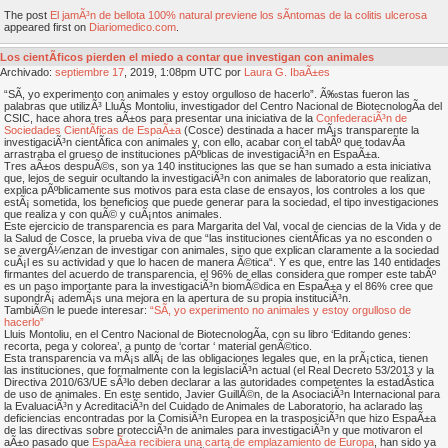
The post
El jamÃ³n de bellota 100% natural previene los sÃ­ntomas de la colitis ulcerosa
appeared first on
Diariomedico.com
.
Los cientÃ­ficos pierden el miedo a contar que investigan con animales
Archivado:
septiembre
17
, 2019, 1:08pm UTC por
Laura G. IbaÃ±es
“SÃ­, yo experimento con animales y estoy orgulloso de hacerlo”. Ã‰stas fueron las
palabras que utilizÃ³ LluÃ­s Montoliu, investigador del Centro Nacional de BiotecnologÃ­a del
CSIC, hace ahora tres aÃ±os para presentar una iniciativa de la
ConfederaciÃ³n de
Sociedades CientÃ­ficas de EspaÃ±a
(Cosce) destinada a hacer mÃ¡s transparente la
investigaciÃ³n cientÃ­fica con animales y, con ello, acabar con el tabÃº que todavÃ­a
arrastraba el grueso de instituciones pÃºblicas de investigaciÃ³n en EspaÃ±a.
Tres aÃ±os despuÃ©s, son ya 140 instituciones las que se han sumado a esta iniciativa
que, lejos de seguir ocultando la investigaciÃ³n con animales de laboratorio que realizan,
explica pÃºblicamente sus motivos para esta clase de ensayos, los controles a los que
estÃ¡ sometida, los beneficios que puede generar para la sociedad, el tipo investigaciones
que realiza y con quÃ© y cuÃ¡ntos animales.
Este ejercicio de transparencia es para Margarita del Val, vocal de ciencias de la Vida y de
la Salud de Cosce, la prueba viva de que “las instituciones cientÃ­ficas ya no esconden o
se avergÃ¼enzan de investigar con animales, sino que explican claramente a la sociedad
cuÃ¡l es su actividad y que lo hacen de manera Ã©tica“. Y es que, entre las 140 entidades
firmantes del acuerdo de transparencia, el 96% de ellas considera que romper este tabÃº
es un paso importante para la investigaciÃ³n biomÃ©dica en EspaÃ±a y el 86% cree que
supondrÃ¡ ademÃ¡s una mejora en la apertura de su propia instituciÃ³n.
TambiÃ©n le puede interesar:
“SÃ­, yo experimento no animales y estoy orgulloso de
hacerlo”
Lluis Montoliu, en el Centro Nacional de BiotecnologÃ­a, con su libro ‘Editando genes:
recorta, pega y colorea’, a punto de ‘cortar ‘ material genÃ©tico.
Esta transparencia va mÃ¡s allÃ¡ de las obligaciones legales que, en la prÃ¡ctica, tienen
las instituciones, que formalmente con la legislaciÃ³n actual (el Real Decreto 53/2013 y la
Directiva 2010/63/UE sÃ³lo deben declarar a las autoridades competentes la estadÃ­stica
de uso de animales. En este sentido, Javier GuillÃ©n, de la AsociaciÃ³n Internacional para
la EvaluaciÃ³n y AcreditaciÃ³n del Cuidado de Animales de Laboratorio, ha aclarado las
deficiencias encontradas por la ComisiÃ³n Europea en la trasposiciÃ³n que hizo EspaÃ±a
de las directivas sobre protecciÃ³n de animales para investigaciÃ³n y que motivaron el
aÃ±o pasado que
EspaÃ±a recibiera una carta de emplazamiento de Europa
, han sido ya