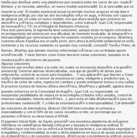
habÃ­a que diseÃ±ar antes una plataforma que reuniera todos los casos de uso -explicÃ³
Berlana- y se necesita, ademÃ¡s, un nuevo modelo asistencialâ€. Es la ‘pescadilla que se
muerde la cola’. El modelo asistencial actual no permite muchos avances en
big data
e
inteligencia artificial, por citar las dos tecnologÃ­as mÃ¡s en auge, ni Ã©stas son capaces
de generar por sÃ­ solas un nuevo modelo; uno que ahora tendrÃ­a que centrarse en
atenciÃ³n a crÃ³nicos complejos y dependientes, como subrayÃ³ Juan Coll, responsable
de InnovaciÃ³n y TIC en el Hospital de Barbastro (Huesca).
Para este panorama, la ingenierÃ­a tiene soluciones, aunque estas no logren convertirse
en protagonistas del sistema por esa dificultad, de momento insalvable, de integraciÃ³n e
interoperabilidad que mencionaron tanto los expertos reunidos en el congreso. â€œHace
cuarenta aÃ±os EspaÃ±a era un paÃ­s joven, pero ahora la pirÃ¡mide poblacional se estÃ¡
invirtiendo y los recursos sanitarios se quedan muy cortosâ€, constatÃ³ TomÃ¡s Prieto, de
Ibernex. â€œHay que atender muchas enfermedad crÃ³nicas con un limitado aporte
econÃ³micoâ€. Y tanto Ibernex como Gotor lanzaron varias soluciones, basadas en la
monitorizaciÃ³n del entorno del paciente.
Algunas soluciones
Sensores que envÃ­an datos a la
nube
, los cuales se incorporan despuÃ©s a la gestiÃ³n
asistencial. Generan alarmas deslocalizadas, una
app
de gestiÃ³n de tareas para
enfermerÃ­a, control de accesos para hospitales… Y una aplicaciÃ³n que Ibernex y Gotor
estÃ¡n implementando: el sensor de presencia en cama, inteligente y predictivo que, a
travÃ©s de ciclos de rutina, registra los cambios y puede anticiparse incluso a una caÃ­da.
El proyecto
Guhara
de historia clÃ­nica electrÃ³nica, â€œÃºnica y globalâ€, aglutina ahora
grandes esfuerzos en la Comunidad de AragÃ³n. Juan Coll, su responsable, ve
estupendas posibilidades de mejora en la tecnologÃ­a (cribados mÃ¡s amplios, control de
entornos saludables, historia electrÃ³nica…), pero echa en falta â€œformaciÃ³n para los
profesionales sanitariosâ€. Y, a falta de estandarizaciÃ³n e interoperabilidad, Coll defendiÃ³
las soluciones de telemedicina, â€œcon 250.000 interconsultas en primaria y
especialidades y con el 30% de los casos resueltos
on line
, un porcentaje que en
pacientes crÃ³nicos se eleva hasta el 50%â€.
El ingeniero David Reifs, de Saytel, presentÃ³ una novedosa plataforma de imÃ¡genes
mÃ©dicas no radiolÃ³gicas llamada
Clinicgram
y basada en inteligencia artificial. El
mÃ©dico hace una foto con su mÃ³vil a la herida del paciente y, con absoluta seguridad en
la legalidad y confidencialidad, la sube a dicha plataforma en busca de ayuda automÃ¡tica
en el diagnÃ³stico y de segundas opiniones. â€œGracias a la inteligencia artificial -expuso