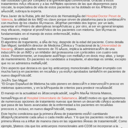
han sustituido casi por completo a la quimioterapia convencional. Gracias a estos
tratamientos mÃ¡s eficaces y a las mÃºltiples opciones de las que disponemos para
rescate, la expectativa de vida de estos pacientes se ha doblado en los Ãºltimos 20
aÃ±osâ€, subraya la experta.
Para Javier de la Rubia, jefe del Servicio de HematologÃ­a del
Hospital Doctor Peset de
Valencia
, la utilidad de los IMID es clave porque sirven de plataforma para la combinaciÃ³n
con muchos de los citados fÃ¡rmacos. â€œHan permitido dos logros: por un lado,
aumentar el nÃºmero de alternativas terapÃ©uticas y, por otro, al ser en general terapias
muy eficaces, mejorar el pronÃ³stico de los pacientes con mieloma. Son fÃ¡rmacos
fundamentales en el manejo de estos enfermosâ€, indica.
Tratamiento y edad
El algoritmo de tratamiento, a dÃ­a de hoy, depende de la edad del paciente. Como detalla
San Miguel, tambiÃ©n director de Medicina ClÃ­nica y Traslacional de la
Universidad de
Navarra
, â€œen aquellos menores de 70 aÃ±os, implica la administraciÃ³n de una
inducciÃ³n de un IMID y un inhibidor del proteasoma con corticoides con cuatro-seis
ciclos. Posteriormente, un trasplante autÃ³logo con melfalÃ¡n en dosis muy altas, y luego
de mantenimiento. En pacientes no candidatos a trasplante, el abordaje es similar, excepto
que no se administra melfalÃ¡nâ€.
Otro aspecto que destaca es que los anticuerpos monoclonales â€œhan irrumpido con
mucha fuerza en pacientes en recaÃ­da y ya estÃ¡n aprobados tambiÃ©n en pacientes de
nuevo diagnÃ³sticoâ€.
JesÃºs San Miguel
“El Grupo EspaÃ±ol de Mieloma ha sido pionero en detecciÃ³n e intervenciÃ³n precoz en
mielomas quiescentes, y en la bÃºsqueda de criterios para predecir recaÃ­dasâ€
El manejo en la actualidad es â€œcomplicadoâ€, segÃºn MarÃ­a Victoria Mateos,
hematÃ³loga en el
Hospital Universitario de Salamanca
. â€œEl motivo es que disponemos
de numerosas opciones de tratamiento nuevas que tienen un desarrollo clÃ­nico acelerado
que pasa de las fases avanzadas de la enfermedad a los pacientes en recaÃ­das
precoces e, incluso, en nuevo diagnÃ³sticoâ€, repasa.
Este hecho condiciona que la primera lÃ­nea de tratamiento estÃ© cambiando
â€œprÃ¡cticamente cada aÃ±o o cada medio aÃ±o. Y lo que los pacientes reciban en la
primera lÃ­nea va a influir de manera clara en las siguientes lÃ­neas de tratamientoâ€. Como
ejemplo, Mateos cita que los anticuerpos monoclonales anti-CD38 se incorporan a la