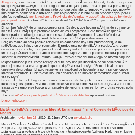
Abogados
, tiene oficina en GijÃ³n y, desde hace tres aÃ±os, en Madrid, donde trabaja con
su hijo, Eduardo GalÃ¡n. Fue el abogado de la cirujana pediÃ¡trica imputada por la muerte
de una niÃ±a de 19 aÃ±os atragantada por una palomita. El famoso y triste caso motivÃ³
una primera condena a la mÃ©dico, por no practicar a la niÃ±a una broncoscopia, pero el
fallo fue rectificado
por la Audiencia Provincial de Asturias, y quedÃ³ absuelta de homicidio
por imprudencia
. Su obra â€˜Responsabilidad Civil MÃ©dicaâ€™ va por su sÃ©ptima
ediciÃ³n.
El hombre falleciÃ³ de un pseudoaneurisma. Es decir, que la causa Ãºltima de su muerte
no estÃ¡ en el mÃ¡s que probable olvido de las compresas. Pero tambiÃ©n quedÃ³
demostrado en el juicio que las compresas habrÃ­an favorecido la apariciÃ³n de la
infecciÃ³n, que debilitÃ³ la pared de la aorta y formÃ³ el pseudoaneurisma.
Pero en medio de esta posible relaciÃ³n de causalidad hay una intervenciÃ³n, la del
radiÃ³logo, que influye en el resultado. El profesional no identificÃ³ la patologÃ­a y, como
consecuencia de ello, el cirujano, el quirÃ³fano y todo el equipo se prepararon para hacer
un drenaje. â€œSi hubiera habido un correcto diagnÃ³stico, el paciente hubiera podido
superar la intervenciÃ³nâ€, afirma GalÃ¡n. Pero el error del radiÃ³logo no motiva ninguna
responsabilidad pues, como recoge el auto, hay una justificaciÃ³n de su equivocaciÃ³n,
pues el hematoma era tan grande que no dejÃ³ ver nada mÃ¡s. “Esto, al final, es una
cuestiÃ³n de pruebas. El auto resuelve la inviabilidad de la condena por insuficiencia de
material probatorio. Hubiera existido una condena si se hubiera demostrado que el error
era evitable”.
En este Ã¡mbito, el abogado asturiano afirma que â€œla gente cada vez conoce mejor sus
derechos y los ejercita. A veces, con excesivo entusiasmo. Nadie se resigna a admitir los
fracasos y siempre se busca a un culpable del error y, a veces, lo hay y otras veces no lo
hay”.
The post
â€œNo se puede pedir al mÃ©dico la infalibilidadâ€
appeared first on
Diariomedico.com
.
MartÃ­nez-SellÃ©s presenta su libro â€˜Eutanasiaâ€™ en el Colegio de MÃ©dicos de
Madrid
Archivado:
noviembre
26
, 2019, 11:01pm UTC por
soledadvalle
Manuel MartÃ­nez-SellÃ©s, CatedrÃ¡tico de Medicina y jefe de SecciÃ³n de CardiologÃ­a del
Hospital Gregorio MaraÃ±Ã³n presentÃ³ el sÃ¡bado 23 de noviembre su nuevo libro
Eutanasia, un anÃ¡lisis a la luz de la ciencia y la antropologÃ­a
(Editorial Rialp), en el Ilustre