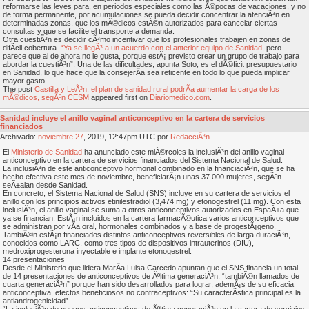
reformarse las leyes para, en periodos especiales como las Ã©pocas de vacaciones, y no
de forma permanente, por acumulaciones se pueda decidir concentrar la atenciÃ³n en
determinadas zonas, que los mÃ©dicos estÃ©n autorizados para cancelar ciertas
consultas y que se facilite el transporte a demanda.
Otra cuestiÃ³n es decidir cÃ³mo incentivar que los profesionales trabajen en zonas de
difÃ­cil cobertura.
“Ya se llegÃ³ a un acuerdo con el anterior equipo de Sanidad
, pero
parece que al de ahora no le gusta, porque estÃ¡ previsto crear un grupo de trabajo para
abordar la cuestiÃ³n”. Una de las dificultades, apunta Soto, es el dÃ©ficit presupuestario
en Sanidad, lo que hace que la consejerÃ­a sea reticente en todo lo que pueda implicar
mayor gasto.
The post
Castilla y LeÃ³n: el plan de sanidad rural podrÃ­a aumentar la carga de los
mÃ©dicos, segÃºn CESM
appeared first on
Diariomedico.com
.
Sanidad incluye el anillo vaginal anticonceptivo en la cartera de servicios
financiados
Archivado:
noviembre
27
, 2019, 12:47pm UTC por
RedacciÃ³n
El
Ministerio de Sanidad
ha anunciado este miÃ©rcoles la inclusiÃ³n del anillo vaginal
anticonceptivo en la cartera de servicios financiados del Sistema Nacional de Salud.
La inclusiÃ³n de este anticonceptivo hormonal combinado en la financiaciÃ³n, que se ha
hecho efectiva este mes de noviembre, beneficiarÃ¡n unas 37.000 mujeres, segÃºn
seÃ±alan desde Sanidad.
En concreto, el Sistema Nacional de Salud (SNS) incluye en su cartera de servicios el
anillo con los principios activos etinilestradiol (3,474 mg) y etonogestrel (11 mg). Con esta
inclusiÃ³n, el anillo vaginal se suma a otros anticonceptivos autorizados en EspaÃ±a que
ya se financian. EstÃ¡n incluidos en la cartera farmacÃ©utica varios anticonceptivos que
se administran por vÃ­a oral, hormonales combinados y a base de progestÃ¡geno.
TambiÃ©n estÃ¡n financiados distintos anticonceptivos reversibles de larga duraciÃ³n,
conocidos como LARC, como tres tipos de dispositivos intrauterinos (DIU),
medroxiprogesterona inyectable e implante etonogestrel.
14 presentaciones
Desde el Ministerio que lidera MarÃ­a Luisa Carcedo apuntan que el SNS financia un total
de 14 presentaciones de anticonceptivos de Ãºltima generaciÃ³n, “tambiÃ©n llamados de
cuarta generaciÃ³n” porque han sido desarrollados para lograr, ademÃ¡s de su eficacia
anticonceptiva, efectos beneficiosos no contraceptivos: “Su caracterÃ­stica principal es la
antiandrogenicidad”.