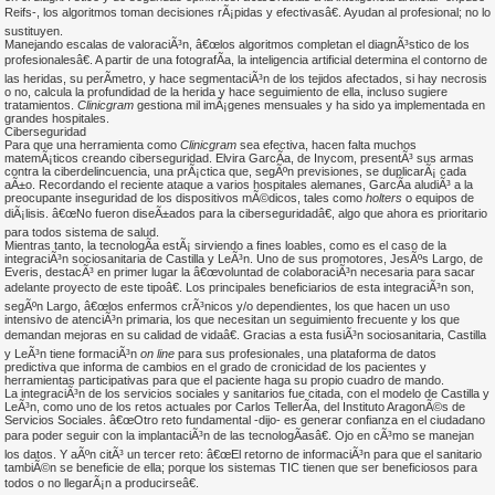
Reifs-, los algoritmos toman decisiones rÃ¡pidas y efectivasâ€. Ayudan al profesional; no lo
sustituyen.
Manejando escalas de valoraciÃ³n, â€œlos algoritmos completan el diagnÃ³stico de los
profesionalesâ€. A partir de una fotografÃ­a, la inteligencia artificial determina el contorno de
las heridas, su perÃ­metro, y hace segmentaciÃ³n de los tejidos afectados, si hay necrosis
o no, calcula la profundidad de la herida y hace seguimiento de ella, incluso sugiere
tratamientos.
Clinicgram
gestiona mil imÃ¡genes mensuales y ha sido ya implementada en
grandes hospitales.
Ciberseguridad
Para que una herramienta como
Clinicgram
sea efectiva, hacen falta muchos
matemÃ¡ticos creando ciberseguridad. Elvira GarcÃ­a, de Inycom, presentÃ³ sus armas
contra la ciberdelincuencia, una prÃ¡ctica que, segÃºn previsiones, se duplicarÃ¡ cada
aÃ±o. Recordando el reciente ataque a varios hospitales alemanes, GarcÃ­a aludiÃ³ a la
preocupante inseguridad de los dispositivos mÃ©dicos, tales como
holters
o equipos de
diÃ¡lisis. â€œNo fueron diseÃ±ados para la ciberseguridadâ€, algo que ahora es prioritario
para todos sistema de salud.
Mientras tanto, la tecnologÃ­a estÃ¡ sirviendo a fines loables, como es el caso de la
integraciÃ³n sociosanitaria de Castilla y LeÃ³n. Uno de sus promotores, JesÃºs Largo, de
Everis, destacÃ³ en primer lugar la â€œvoluntad de colaboraciÃ³n necesaria para sacar
adelante proyecto de este tipoâ€. Los principales beneficiarios de esta integraciÃ³n son,
segÃºn Largo, â€œlos enfermos crÃ³nicos y/o dependientes, los que hacen un uso
intensivo de atenciÃ³n primaria, los que necesitan un seguimiento frecuente y los que
demandan mejoras en su calidad de vidaâ€. Gracias a esta fusiÃ³n sociosanitaria, Castilla
y LeÃ³n tiene formaciÃ³n
on line
para sus profesionales, una plataforma de datos
predictiva que informa de cambios en el grado de cronicidad de los pacientes y
herramientas participativas para que el paciente haga su propio cuadro de mando.
La integraciÃ³n de los servicios sociales y sanitarios fue citada, con el modelo de Castilla y
LeÃ³n, como uno de los retos actuales por Carlos TellerÃ­a, del Instituto AragonÃ©s de
Servicios Sociales. â€œOtro reto fundamental -dijo- es generar confianza en el ciudadano
para poder seguir con la implantaciÃ³n de las tecnologÃ­asâ€. Ojo en cÃ³mo se manejan
los datos. Y aÃºn citÃ³ un tercer reto: â€œEl retorno de informaciÃ³n para que el sanitario
tambiÃ©n se beneficie de ella; porque los sistemas TIC tienen que ser beneficiosos para
todos o no llegarÃ¡n a producirseâ€.