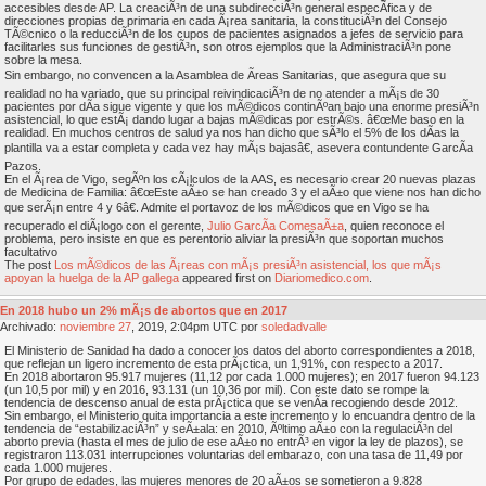
accesibles desde AP. La creaciÃ³n de una subdirecciÃ³n general especÃ­fica y de
direcciones propias de primaria en cada Ã¡rea sanitaria, la constituciÃ³n del Consejo
TÃ©cnico o la reducciÃ³n de los cupos de pacientes asignados a jefes de servicio para
facilitarles sus funciones de gestiÃ³n, son otros ejemplos que la AdministraciÃ³n pone
sobre la mesa.
Sin embargo, no convencen a la Asamblea de Ãreas Sanitarias, que asegura que su
realidad no ha variado, que su principal reivindicaciÃ³n de no atender a mÃ¡s de 30
pacientes por dÃ­a sigue vigente y que los mÃ©dicos continÃºan bajo una enorme presiÃ³n
asistencial, lo que estÃ¡ dando lugar a bajas mÃ©dicas por estrÃ©s. â€œMe baso en la
realidad. En muchos centros de salud ya nos han dicho que sÃ³lo el 5% de los dÃ­as la
plantilla va a estar completa y cada vez hay mÃ¡s bajasâ€, asevera contundente GarcÃ­a
Pazos.
En el Ã¡rea de Vigo, segÃºn los cÃ¡lculos de la AAS, es necesario crear 20 nuevas plazas
de Medicina de Familia: â€œEste aÃ±o se han creado 3 y el aÃ±o que viene nos han dicho
que serÃ¡n entre 4 y 6â€. Admite el portavoz de los mÃ©dicos que en Vigo se ha
recuperado el diÃ¡logo con el gerente,
Julio GarcÃ­a ComesaÃ±a
, quien reconoce el
problema, pero insiste en que es perentorio aliviar la presiÃ³n que soportan muchos
facultativo
The post
Los mÃ©dicos de las Ã¡reas con mÃ¡s presiÃ³n asistencial, los que mÃ¡s
apoyan la huelga de la AP gallega
appeared first on
Diariomedico.com
.
En 2018 hubo un 2% mÃ¡s de abortos que en 2017
Archivado:
noviembre
27
, 2019, 2:04pm UTC por
soledadvalle
El Ministerio de Sanidad ha dado a conocer los datos del aborto correspondientes a 2018,
que reflejan un ligero incremento de esta prÃ¡ctica, un 1,91%, con respecto a 2017.
En 2018 abortaron 95.917 mujeres (11,12 por cada 1.000 mujeres); en 2017 fueron 94.123
(un 10,5 por mil) y en 2016, 93.131 (un 10,36 por mil). Con este dato se rompe la
tendencia de descenso anual de esta prÃ¡ctica que se venÃ­a recogiendo desde 2012.
Sin embargo, el Ministerio quita importancia a este incremento y lo encuandra dentro de la
tendencia de “estabilizaciÃ³n” y seÃ±ala: en 2010, Ãºltimo aÃ±o con la regulaciÃ³n del
aborto previa (hasta el mes de julio de ese aÃ±o no entrÃ³ en vigor la ley de plazos), se
registraron 113.031 interrupciones voluntarias del embarazo, con una tasa de 11,49 por
cada 1.000 mujeres.
Por grupo de edades, las mujeres menores de 20 aÃ±os se sometieron a 9.828