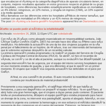
que encabezan el rÃ¡nking en la categorÃ­a diagnÃ³stica de aparato circulatorio tienen, en
conjunto, mejores resultados ajustados en estos procesos respecto al global de su grupo
de hospitales, como diferencias favorables estadÃ­sticamente significativas en mortalidad,
un 4% inferior; reingresos, un 12% menos, y cirugÃ­a sin ingreso (CMA), un 10% superior
a la media ajustada.
MÃ¡s llamativas son las diferencias entre los hospitales pÃºblicos de menor tamaÃ±o, que
cuentan con una mortalidad un 8% inferior y un 41% menos de reingresos.
The post
Un rÃ¡nking a la buena gestiÃ³n hospitalaria
appeared first on
Diariomedico.com
.
â€œNo se puede pedir al mÃ©dico la infalibilidadâ€
Archivado:
noviembre
26
, 2019, 11:01pm UTC por
soledadvalle
Con mÃ¡s de 25 aÃ±os como abogado especializado en responsabilidad sanitaria, Julio
CÃ©sar GalÃ¡n CortÃ©s (GijÃ³n, 1957) ha cerrado hace dos dÃ­as su Ãºltimo caso mÃ¡s
mediÃ¡tico. Ha defendido la actuaciÃ³n de uno de los dos cirujanos juzgados en la vÃ­a
penal por el fallecimiento de un hombre, de 44 aÃ±os, tras ser intervenido del hematoma
que le sobrevino semanas despuÃ©s de un recambio valvular.
La primera operaciÃ³n estaba programada y la realizÃ³ un equipo del Servicio de CirugÃ­a
Cardiaca del Hospital Central de Asturias (HUCA). Se abriÃ³, se hizo el recambio de
vÃ¡lvula, se cerrÃ³ y se dio el alta al paciente, aunque su evoluciÃ³n fue â€œtÃ³rpidaâ€. La
segunda intervenciÃ³n fue de urgencia, por el equipo del mismo servicio hospitalario que
en ese momento estaba de guardia, y que era diferentes al que le operÃ³ en un primer
momento. El cirujano que realizÃ³ esa segunda actuaciÃ³n fue defendido en el juicio por
GalÃ¡n.
Al final, es una cuestiÃ³n de pruebas. El auto resuelve la inviabilidad de la
condena por insuficiencia de material probatorioâ€
Previamente a esa segunda operaciÃ³n, el radiÃ³logo informÃ³ de que habÃ­a un
hematoma, y para ese diagnÃ³stico se preparÃ³ el equipo mÃ©dico. Ya en quirÃ³fano, al
abrir hubo una gran hemorragia, que el cirujano a duras penas pudo contener. El paciente
tenÃ­a un pseudoaneurisma, â€œpero el equipo quirÃºrgico estaba preparado para hacer
un drenaje de la zona, no intervenir esa patologÃ­aâ€, apunta el abogado. AdemÃ¡s, en ese
momento lo urgente era contener la hemorragia y en ese esfuerzo el mÃ©dico identificÃ³ la
presencia de dos compresas en el cuerpo del paciente. Entonces, se hicieron tres