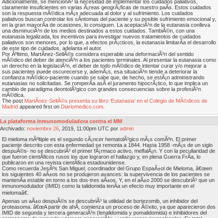
Adicionalmente, se mencionÃ³ la necesidad de implementar los cuidados paliativos,
claramente insuficientes en varias Ã¡reas geogrÃ¡ficas de nuestro paÃ­s. Estos cuidados
son la respuesta mÃ©dica mÃ¡s adecuada al dolor y al sufrimiento. Los cuidados
paliativos buscan controlar los sÃ­ntomas del paciente y su posible sufrimiento emocional y,
en la gran mayorÃ­a de ocasiones, lo consiguen. La aceptaciÃ³n de la eutanasia conlleva
una disminuciÃ³n de los medios destinados a estos cuidados. TambiÃ©n, con una
eutanasia legalizada, los incentivos para investigar nuevos tratamientos de cuidados
paliativos son menores, por lo que, a efectos prÃ¡cticos, la eutanasia limitarÃ­a el desarrollo
de este tipo de cuidados, adelanta el autor.
Por Ãºltimo, MartÃ­nez-SellÃ©s considera esperable una deformaciÃ³n del sentido
mÃ©dico del deber de atenciÃ³n a los pacientes terminales. Al presentar la eutanasia como
un derecho en la legislaciÃ³n, el deber de todo mÃ©dico de intentar curar y/o mejorar a
sus pacientes puede oscurecerse y, ademÃ¡s, esa situaciÃ³n tiende a deteriorar la
confianza mÃ©dico-paciente cuando se sabe que, de hecho, se estÃ¡n administrando
eutanasias no solicitadas. Se romperÃ­a asÃ­ el juramento hipocrÃ¡tico, lo que implica un
cambio de paradigma deontolÃ³gico con grandes consecuencias sobre la profesiÃ³n
mÃ©dica.
The post
MartÃ­nez-SellÃ©s presenta su libro ‘Eutanasia’ en el Colegio de MÃ©dicos de
Madrid
appeared first on
Diariomedico.com
.
La plataforma inmunomoduladora contra el MM
Archivado:
noviembre
26
, 2019, 11:00pm UTC por
admin
El mieloma mÃºltiple es el segundo cÃ¡ncer hematolÃ³gico mÃ¡s comÃºn. El primer
paciente descrito con esta enfermedad se remonta a 1844. Hasta 1958 -mÃ¡s de un siglo
despuÃ©s- no se descubriÃ³ el primer fÃ¡rmaco activo, melfalÃ¡n. Y con la peculiaridad de
que fueron cientÃ­ficos rusos los que lograron el hallazgo y, en plena Guerra FrÃ­a, lo
publicaron en una revista cientÃ­fica estadounidense.
Como recuerda JesÃºs San Miguel, coordinador del Grupo EspaÃ±ol de Mieloma, â€œen
los siguientes 40 aÃ±os no se produjeron avances: la supervivencia de los pacientes se
mantenÃ­a estable en torno a los dos-tres aÃ±os. Y, en el aÃ±o 2000 se descubriÃ³ que un
inmunomodulador (IMID) como la talidomida tenÃ­a un efecto muy importante en el
mielomaâ€.
Apenas un aÃ±o despuÃ©s se descubriÃ³ la utilidad de bortezomib, un inhibidor del
proteasoma. â€œA partir de ahÃ­, comienza un proceso de Ã©xito, ya que aparecieron dos
IMID de segunda y tercera generaciÃ³n (lenalidomida y pomalidomida) e inhibidores del