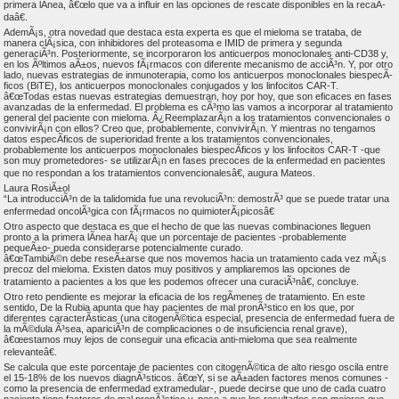
primera lÃ­nea, â€œlo que va a influir en las opciones de rescate disponibles en la recaÃ­
daâ€.
AdemÃ¡s, otra novedad que destaca esta experta es que el mieloma se trataba, de
manera clÃ¡sica, con inhibidores del proteasoma e IMID de primera y segunda
generaciÃ³n. Posteriormente, se incorporaron los anticuerpos monoclonales anti-CD38 y,
en los Ãºltimos aÃ±os, nuevos fÃ¡rmacos con diferente mecanismo de acciÃ³n. Y, por otro
lado, nuevas estrategias de inmunoterapia, como los anticuerpos monoclonales biespecÃ­
ficos (BiTE), los anticuerpos monoclonales conjugados y los linfocitos CAR-T.
â€œTodas estas nuevas estrategias demuestran, hoy por hoy, que son eficaces en fases
avanzadas de la enfermedad. El problema es cÃ³mo las vamos a incorporar al tratamiento
general del paciente con mieloma. Â¿ReemplazarÃ¡n a los tratamientos convencionales o
convivirÃ¡n con ellos? Creo que, probablemente, convivirÃ¡n. Y mientras no tengamos
datos especÃ­ficos de superioridad frente a los tratamientos convencionales,
probablemente los anticuerpos monoclonales biespecÃ­ficos y los linfocitos CAR-T -que
son muy prometedores- se utilizarÃ¡n en fases precoces de la enfermedad en pacientes
que no respondan a los tratamientos convencionalesâ€, augura Mateos.
Laura RosiÃ±ol
“La introducciÃ³n de la talidomida fue una revoluciÃ³n: demostrÃ³ que se puede tratar una
enfermedad oncolÃ³gica con fÃ¡rmacos no quimioterÃ¡picosâ€
Otro aspecto que destaca es que el hecho de que las nuevas combinaciones lleguen
pronto a la primera lÃ­nea harÃ¡ que un porcentaje de pacientes -probablemente
pequeÃ±o- pueda considerarse potencialmente curado.
â€œTambiÃ©n debe reseÃ±arse que nos movemos hacia un tratamiento cada vez mÃ¡s
precoz del mieloma. Existen datos muy positivos y ampliaremos las opciones de
tratamiento a pacientes a los que les podemos ofrecer una curaciÃ³nâ€, concluye.
Otro reto pendiente es mejorar la eficacia de los regÃ­menes de tratamiento. En este
sentido, De la Rubia apunta que hay pacientes de mal pronÃ³stico en los que, por
diferentes caracterÃ­sticas (una citogenÃ©tica especial, presencia de enfermedad fuera de
la mÃ©dula Ã³sea, apariciÃ³n de complicaciones o de insuficiencia renal grave),
â€œestamos muy lejos de conseguir una eficacia anti-mieloma que sea realmente
relevanteâ€.
Se calcula que este porcentaje de pacientes con citogenÃ©tica de alto riesgo oscila entre
el 15-18% de los nuevos diagnÃ³sticos. â€œY, si se aÃ±aden factores menos comunes -
como la presencia de enfermedad extramedular-, puede decirse que uno de cada cuatro