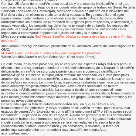
Colegio Oficial de MÃ©dicos de Madrid.
Con casi 25 aÃ±os de profesiÃ³n a sus espaldas y una especial implicaciÃ³n en el trato
con pacientes ancianos, llegando a ser coordinador del grupo de trabajo en GeriatrÃ­a de la
Sociedad EspaÃ±ola de CardiologÃ­a, MartÃ­nez-SellÃ©s se adentra en la bioÃ©tica del
final de la vida y en el controvertido tema de la eutanasia. En su nuevo libro, el autor
repasa temas fundamentales como el concepto de muerte clÃ­nica, la reanimaciÃ³n
cardiopulmonar, los criterios de extracciÃ³n de Ã³rganos para trasplantes, la sedaciÃ³n, el
estado vegetativo, los sentimientos del enfermo terminal y de su familia, los deseos del
paciente, el ensaÃ±amiento terapÃ©utico y los cuidados paliativos, entroncado estos
temas con la controversia respecto al suicidio asistido y la eutanasia.
MÃ¡s sobre eutanasia
RodrÃ­guez SendÃ­n: â€œLa eutanasia debe hacerse en el Ã¡mbito
mÃ©dicoâ€
Juan JosÃ© RodrÃ­guez SendÃ­n, presidente de la ComisiÃ³n Central de DeontologÃ­a de la
OMC.
â€œAntes que una ley de eutanasia hay que asegurar los paliativos
Wilson Astudillo AlarcÃ³n en San SebastiÃ¡n. (Foto Araba Press)
De este modo, en la obra publicada, no se esquivan los aspectos mÃ¡s difÃ­ciles para un
clÃ­nico, sino que se abordan a fondo el sentido del sufrimiento y de la libertad de elecciÃ³n
del paciente, a travÃ©s de su propia experiencia y con argumentos cientÃ­ficos y
antropolÃ³gicos. De hecho, la exposiciÃ³n terminÃ³ mencionando los cuatro principales
argumentos por los que, en su opiniÃ³n, la eutanasia ha sido rechazada en la mayor parte
de los paÃ­ses europeos: En primer lugar, la pendiente resbaladiza que hace que se asuma
como aceptable progresivamente mÃ¡s casuÃ­stica en las solicitudes de muerte
provocada, mÃ©dicamente asistida. La eutanasia tiende a hacerse especialmente
accesible y, cuando entran en juego criterios economicistas, es dirigida de forma prioritaria
a las clases econÃ³micamente mÃ¡s dÃ©biles, los grupos Ã©tnicos desfavorecidos y las
personas mÃ¡s vulnerables.
En segundo lugar, la falta de autodeterminaciÃ³n real, ya que, segÃºn el autor,
frecuentemente los enfermos, y mÃ¡s aquellos en situaciÃ³n terminal, pueden atravesar
estados de depresiÃ³n. Expresiones como â€˜me quiero morirâ€™ o â€˜no quiero seguir
luchandoâ€™ dependen mucho del estado de Ã¡nimo del paciente y de sus sentimientos
cambiantes frente a la enfermedad, segÃºn el autor. AdemÃ¡s, la causa fundamental que
impele a solicitar la eutanasia no parece ser la enfermedad en sÃ­, sino la falta de
reconocimiento humano, comprensiÃ³n y, en ocasiones, la soledad. La tarea del
profesional sanitario debe ser reconducir esa situaciÃ³n con empatÃ­a y
acompaÃ±amiento.