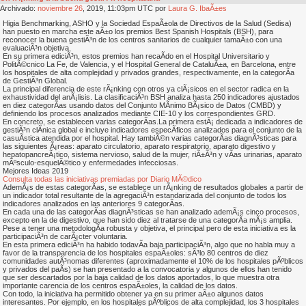
Archivado:
noviembre
26
, 2019, 11:03pm UTC por
Laura G. IbaÃ±es
Higia Benchmarking, ASHO y la Sociedad EspaÃ±ola de Directivos de la Salud (Sedisa)
han puesto en marcha este aÃ±o los premios Best Spanish Hospitals (BSH), para
reconocer la buena gestiÃ³n de los centros sanitarios de cualquier tamaÃ±o con una
evaluaciÃ³n objetiva.
En su primera ediciÃ³n, estos premios han recaÃ­do en el Hospital Universitario y
PolitÃ©cnico La Fe, de Valencia, y el Hospital General de CataluÃ±a, en Barcelona, entre
los hospitales de alta complejidad y privados grandes, respectivamente, en la categorÃ­a
de GestiÃ³n Global.
La principal diferencia de este rÃ¡nking con otros ya clÃ¡sicos en el sector radica en la
exhaustividad del anÃ¡lisis. La clasificaciÃ³n BSH analiza hasta 250 indicadores ajustados
en diez categorÃ­as usando datos del Conjunto MÃ­nimo BÃ¡sico de Datos (CMBD) y
definiendo los procesos analizados mediante CIE-10 y los correspondientes GRD.
En concreto, se establecen varias categorÃ­as.La primera estÃ¡ dedicada a indicadores de
gestiÃ³n clÃ­nica global e incluye indicadores especÃ­ficos analizados para el conjunto de la
casuÃ­stica atendida por el hospital. Hay tambiÃ©n varias categorÃ­as diagnÃ³sticas para
las siguientes Ã¡reas: aparato circulatorio, aparato respiratorio, aparato digestivo y
hepatopancreÃ¡tico, sistema nervioso, salud de la mujer, riÃ±Ã³n y vÃ­as urinarias, aparato
mÃºsculo-esquelÃ©tico y enfermedades infecciosas.
Mejores Ideas 2019
Consulta todas las iniciativas premiadas por Diario MÃ©dico
AdemÃ¡s de estas categorÃ­as, se establece un rÃ¡nking de resultados globales a partir de
un indicador total resultante de la agregaciÃ³n estandarizada del conjunto de todos los
indicadores analizados en las anteriores 9 categorÃ­as.
En cada una de las categorÃ­as diagnÃ³sticas se han analizado ademÃ¡s cinco procesos,
excepto en la de digestivo, que han sido diez al tratarse de una categorÃ­a mÃ¡s amplia.
Pese a tener una metodologÃ­a robusta y objetiva, el principal pero de esta iniciativa es la
participaciÃ³n de carÃ¡cter voluntaria.
En esta primera ediciÃ³n ha habido todavÃ­a baja participaciÃ³n, algo que no habla muy a
favor de la transparencia de los hospitales espaÃ±oles: sÃ³lo 80 centros de diez
comunidades autÃ³nomas diferentes (aproximadamente el 10% de los hospitales pÃºblicos
y privados del paÃ­s) se han presentado a la convocatoria y algunos de ellos han tenido
que ser descartados por la baja calidad de los datos aportados, lo que muestra otra
importante carencia de los centros espaÃ±oles, la calidad de los datos.
Con todo, la iniciativa ha permitido obtener ya en su primer aÃ±o algunos datos
interesantes. Por ejemplo, en los hospitales pÃºblicos de alta complejidad, los 3 hospitales