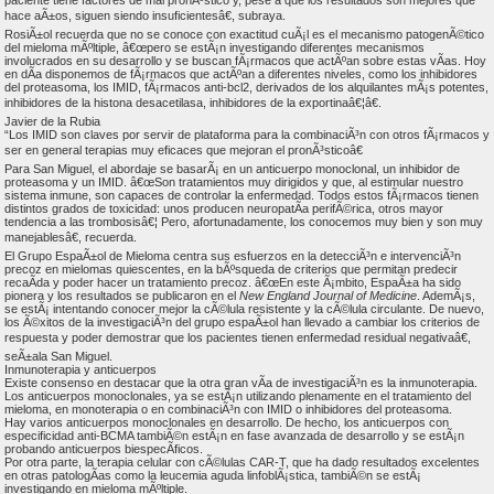
paciente tiene factores de mal pronÃ³stico y, pese a que los resultados son mejores que
hace aÃ±os, siguen siendo insuficientesâ€, subraya.
RosiÃ±ol recuerda que no se conoce con exactitud cuÃ¡l es el mecanismo patogenÃ©tico
del mieloma mÃºltiple, â€œpero se estÃ¡n investigando diferentes mecanismos
involucrados en su desarrollo y se buscan fÃ¡rmacos que actÃºan sobre estas vÃ­as. Hoy
en dÃ­a disponemos de fÃ¡rmacos que actÃºan a diferentes niveles, como los inhibidores
del proteasoma, los IMID, fÃ¡rmacos anti-bcl2, derivados de los alquilantes mÃ¡s potentes,
inhibidores de la histona desacetilasa, inhibidores de la exportinaâ€¦â€.
Javier de la Rubia
“Los IMID son claves por servir de plataforma para la combinaciÃ³n con otros fÃ¡rmacos y
ser en general terapias muy eficaces que mejoran el pronÃ³sticoâ€
Para San Miguel, el abordaje se basarÃ¡ en un anticuerpo monoclonal, un inhibidor de
proteasoma y un IMID. â€œSon tratamientos muy dirigidos y que, al estimular nuestro
sistema inmune, son capaces de controlar la enfermedad. Todos estos fÃ¡rmacos tienen
distintos grados de toxicidad: unos producen neuropatÃ­a perifÃ©rica, otros mayor
tendencia a las trombosisâ€¦ Pero, afortunadamente, los conocemos muy bien y son muy
manejablesâ€, recuerda.
El Grupo EspaÃ±ol de Mieloma centra sus esfuerzos en la detecciÃ³n e intervenciÃ³n
precoz en mielomas quiescentes, en la bÃºsqueda de criterios que permitan predecir
recaÃ­da y poder hacer un tratamiento precoz. â€œEn este Ã¡mbito, EspaÃ±a ha sido
pionera y los resultados se publicaron en el
New England Journal of Medicine
. AdemÃ¡s,
se estÃ¡ intentando conocer mejor la cÃ©lula resistente y la cÃ©lula circulante. De nuevo,
los Ã©xitos de la investigaciÃ³n del grupo espaÃ±ol han llevado a cambiar los criterios de
respuesta y poder demostrar que los pacientes tienen enfermedad residual negativaâ€,
seÃ±ala San Miguel.
Inmunoterapia y anticuerpos
Existe consenso en destacar que la otra gran vÃ­a de investigaciÃ³n es la inmunoterapia.
Los anticuerpos monoclonales, ya se estÃ¡n utilizando plenamente en el tratamiento del
mieloma, en monoterapia o en combinaciÃ³n con IMID o inhibidores del proteasoma.
Hay varios anticuerpos monoclonales en desarrollo. De hecho, los anticuerpos con
especificidad anti-BCMA tambiÃ©n estÃ¡n en fase avanzada de desarrollo y se estÃ¡n
probando anticuerpos biespecÃ­ficos.
Por otra parte, la terapia celular con cÃ©lulas CAR-T, que ha dado resultados excelentes
en otras patologÃ­as como la leucemia aguda linfoblÃ¡stica, tambiÃ©n se estÃ¡
investigando en mieloma mÃºltiple.