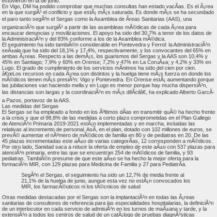
estuvieron en la de junio.
En Vigo, DM ha podido comprobar que muchas consultas han estado vacÃ­as. Es el Ã¡rea
en la que surgiÃ³ el conflicto y que estÃ¡ mÃ¡s saturada. Es donde mÃ¡s se ha secundado
el paro tanto segÃºn el Sergas como la Asamblea de Ãreas Sanitarias (AAS), una
organizaciÃ³n que surgiÃ³ a partir de las asambleas mÃ©dicas de cada Ã¡rea para
encauzar denuncias y movilizaciones. El apoyo ha sido del 30,7% a tenor de los datos de
la AdministraciÃ³n y del 83% conforme a los de la Asamblea mÃ©dica.
El seguimiento ha sido tambiÃ©n considerable en Pontevedra y Ferrol: la AdministraciÃ³n
seÃ±ala que ha sido del 18,1% y 17,4%, respectivamente, y los convocantes del 65% en
ambas Ã¡reas. Respecto a las demÃ¡s, los guarismos del Sergas y la AAS son 10,4% y
45% en Santiago; 7,9% y 60% en Orense; 7,2% y 47% en La CoruÃ±a; y 4,2% y 33% en
Lugo. El grado de cumplimiento de los servicios mÃ­nimos ha sido del cien por cien.
â€œLos recursos en cada Ã¡rea son distintos y la huelga tiene mÃ¡s fuerza en donde los
mÃ©dicos tienen mÃ¡s presiÃ³n: Vigo y Pontevedra. En Orense estÃ¡ aumentando porque
las jubilaciones van haciendo mella y en Lugo es menor porque hay mucha dispersiÃ³n,
las distancias son largas y la coordinaciÃ³n es mÃ¡s difÃ­cilâ€, ha explicado Alberto GarcÃ­
a Pazos, portavoz de la AAS.
Las medidas del Sergas
El Sergas se ha empleado a fondo en los Ãºltimos dÃ­as en transmitir quÃ© ha hecho frente
a la crisis y que el 98,8% de las medidas a corto plazo comprometidas en el Plan Gallego
de AtenciÃ³n Primaria 2019-2021 estÃ¡n implementadas y en marcha, incluidas las
relativas al incremento de personal. AsÃ­, en el plan, dotado con 102 millones de euros, se
prevÃ© aumentar el nÃºmero de mÃ©dicos de familia en 80 y de pediatras en 20. De las
45 plazas incrementadas este aÃ±o de varias categorÃ­as, 12 corresponden a mÃ©dicos.
Por otro lado, Sanidad saca a relucir la oferta de empleo de este aÃ±o con 537 plazas para
atenciÃ³n primaria, entre las que se encuentran 254 de mÃ©dicos de familia, y 93
pediatras. TambiÃ©n presume de que este aÃ±o se ha hecho la mejor oferta para la
formaciÃ³n MIR, con 129 plazas para Medicina de Familia y 27 para PediatrÃ­a.
SegÃºn el Sergas, el seguimiento ha sido un 12,7% de media frente al
21,1% de la huelga de junio, aunque esta vez no estÃ¡n convocados los
MIR, los farmacÃ©uticos ni los tÃ©cnicos de salud
Otras medidas destacadas por el Sergas son la implantaciÃ³n en todas las Ã¡reas
sanitarias de consultores de referencia para las especialidades hospitalarias, la definiciÃ³n
de un interlocutor en cada servicio de admisiÃ³n en los turnos de maÃ±ana y tarde, y la
extensiÃ³n a todos los centros de salud de un catÃ¡logo de pruebas diagnÃ³sticas