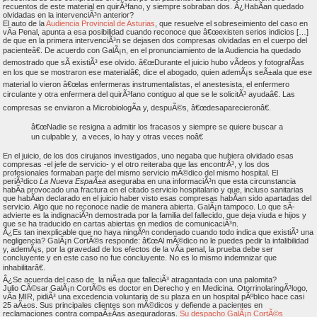
recuentos de este material en quirÃ³fano, y siempre sobraban dos. Â¿HabÃ­an quedado
olvidadas en la intervenciÃ³n anterior?
El auto de la
Audiencia Provincial de Asturias
, que resuelve el sobreseimiento del caso en
vÃ­a Penal, apunta a esa posibilidad cuando reconoce que â€œexisten serios indicios […]
de que en la primera intervenciÃ³n se dejasen dos compresas olvidadas en el cuerpo del
pacienteâ€. De acuerdo con GalÃ¡n, en el pronunciamiento de la Audiencia ha quedado
demostrado que sÃ­ existiÃ³ ese olvido. â€œDurante el juicio hubo vÃ­deos y fotografÃ­as
en los que se mostraron ese materialâ€, dice el abogado, quien ademÃ¡s seÃ±ala que ese
material lo vieron â€œlas enfermeras instrumentalistas, el anestesista, el enfermero
circulante y otra enfermera del quirÃ³fano contiguo al que se le solicitÃ³ ayudaâ€. Las
compresas se enviaron a MicrobiologÃ­a y, despuÃ©s, â€œdesaparecieronâ€.
â€œNadie se resigna a admitir los fracasos y siempre se quiere buscar a
un culpable y, a veces, lo hay y otras veces noâ€
En el juicio, de los dos cirujanos investigados, uno negaba que hubiera olvidado esas
compresas -el jefe de servicio- y el otro reiteraba que las encontrÃ³, y los dos
profesionales formaban parte del mismo servicio mÃ©dico del mismo hospital. El
periÃ³dico
La Nueva EspaÃ±a
aseguraba en una informaciÃ³n que esta circunstancia
habÃ­a provocado una fractura en el citado servicio hospitalario y que, incluso sanitarias
que habÃ­an declarado en el juicio haber visto esas compresas habÃ­an sido apartadas del
servicio. Algo que no reconoce nadie de manera abierta. GalÃ¡n tampoco. Lo que sÃ­
advierte es la indignaciÃ³n demostrada por la familia del fallecido, que deja viuda e hijos y
que se ha traducido en cartas abiertas en medios de comunicaciÃ³n.
Â¿Es tan inexplicable que no haya ningÃºn condenado cuando todo indica que existiÃ³ una
negligencia? GalÃ¡n CortÃ©s responde: â€œAl mÃ©dico no le puedes pedir la infalibilidad
y, ademÃ¡s, por la gravedad de los efectos de la vÃ­a penal, la prueba debe ser
concluyente y en este caso no fue concluyente. No es lo mismo indemnizar que
inhabilitarâ€.
Â¿Se acuerda del caso de la niÃ±a que falleciÃ³ atragantada con una palomita?
Julio CÃ©sar GalÃ¡n CortÃ©s es doctor en Derecho y en Medicina. OtorrinolaringÃ³logo,
vÃ­a MIR, pidiÃ³ una excedencia voluntaria de su plaza en un hospital pÃºblico hace casi
25 aÃ±os. Sus principales clientes son mÃ©dicos y defiende a pacientes en
reclamaciones contra compaÃ±Ã­as aseguradoras.
Su despacho GalÃ¡n CortÃ©s