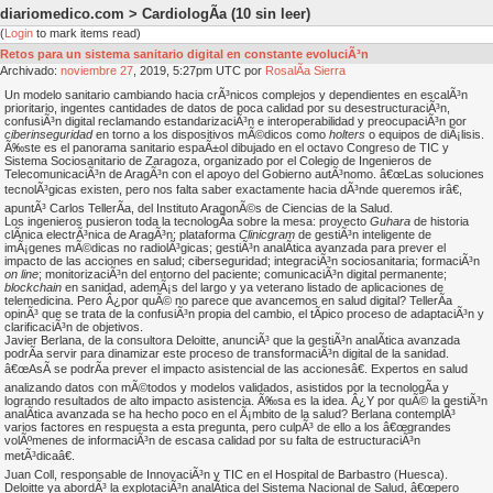
diariomedico.com > CardiologÃ­a
(10 sin leer)
(
Login
to mark items read)
Retos para un sistema sanitario digital en constante evoluciÃ³n
Archivado:
noviembre
27
, 2019, 5:27pm UTC por
RosalÃ­a Sierra
Un modelo sanitario cambiando hacia crÃ³nicos complejos y dependientes en escalÃ³n
prioritario, ingentes cantidades de datos de poca calidad por su desestructuraciÃ³n,
confusiÃ³n digital reclamando estandarizaciÃ³n e interoperabilidad y preocupaciÃ³n por
ciberinseguridad
en torno a los dispositivos mÃ©dicos como
holters
o equipos de diÃ¡lisis.
Ã‰ste es el panorama sanitario espaÃ±ol dibujado en el octavo Congreso de TIC y
Sistema Sociosanitario de Zaragoza, organizado por el Colegio de Ingenieros de
TelecomunicaciÃ³n de AragÃ³n con el apoyo del Gobierno autÃ³nomo. â€œLas soluciones
tecnolÃ³gicas existen, pero nos falta saber exactamente hacia dÃ³nde queremos irâ€,
apuntÃ³ Carlos TellerÃ­a, del Instituto AragonÃ©s de Ciencias de la Salud.
Los ingenieros pusieron toda la tecnologÃ­a sobre la mesa: proyecto
Guhara
de historia
clÃ­nica electrÃ³nica de AragÃ³n; plataforma
Clinicgram
de gestiÃ³n inteligente de
imÃ¡genes mÃ©dicas no radiolÃ³gicas; gestiÃ³n analÃ­tica avanzada para prever el
impacto de las acciones en salud; ciberseguridad; integraciÃ³n sociosanitaria; formaciÃ³n
on line
; monitorizaciÃ³n del entorno del paciente; comunicaciÃ³n digital permanente;
blockchain
en sanidad, ademÃ¡s del largo y ya veterano listado de aplicaciones de
telemedicina. Pero Â¿por quÃ© no parece que avancemos en salud digital? TellerÃ­a
opinÃ³ que se trata de la confusiÃ³n propia del cambio, el tÃ­pico proceso de adaptaciÃ³n y
clarificaciÃ³n de objetivos.
Javier Berlana, de la consultora Deloitte, anunciÃ³ que la gestiÃ³n analÃ­tica avanzada
podrÃ­a servir para dinamizar este proceso de transformaciÃ³n digital de la sanidad.
â€œAsÃ­ se podrÃ­a prever el impacto asistencial de las accionesâ€. Expertos en salud
analizando datos con mÃ©todos y modelos validados, asistidos por la tecnologÃ­a y
logrando resultados de alto impacto asistencia. Ã‰sa es la idea. Â¿Y por quÃ© la gestiÃ³n
analÃ­tica avanzada se ha hecho poco en el Ã¡mbito de la salud? Berlana contemplÃ³
varios factores en respuesta a esta pregunta, pero culpÃ³ de ello a los â€œgrandes
volÃºmenes de informaciÃ³n de escasa calidad por su falta de estructuraciÃ³n
metÃ³dicaâ€.
Juan Coll, responsable de InnovaciÃ³n y TIC en el Hospital de Barbastro (Huesca).
Deloitte ya abordÃ³ la explotaciÃ³n analÃ­tica del Sistema Nacional de Salud, â€œpero