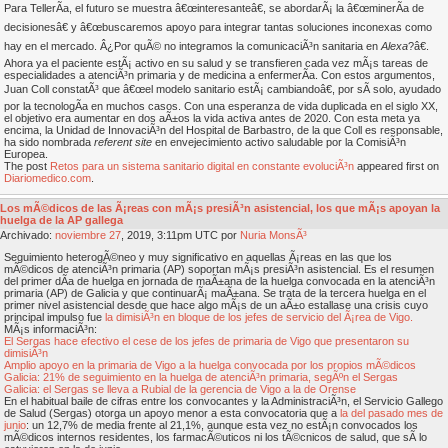
Para TellerÃ­a, el futuro se muestra â€œinteresanteâ€, se abordarÃ¡ la â€œminerÃ­a de
decisionesâ€ y â€œbuscaremos apoyo para integrar tantas soluciones inconexas como
hay en el mercado. Â¿Por quÃ© no integramos la comunicaciÃ³n sanitaria en
Alexa
?â€.
Ahora ya el paciente estÃ¡ activo en su salud y se transfieren cada vez mÃ¡s tareas de
especialidades a atenciÃ³n primaria y de medicina a enfermerÃ­a. Con estos argumentos,
Juan Coll constatÃ³ que â€œel modelo sanitario estÃ¡ cambiandoâ€, por sÃ­ solo, ayudado
por la tecnologÃ­a en muchos casos. Con una esperanza de vida duplicada en el siglo XX,
el objetivo era aumentar en dos aÃ±os la vida activa antes de 2020. Con esta meta ya
encima, la Unidad de InnovaciÃ³n del Hospital de Barbastro, de la que Coll es responsable,
ha sido nombrada
referent site
en envejecimiento activo saludable por la ComisiÃ³n
Europea.
The post
Retos para un sistema sanitario digital en constante evoluciÃ³n
appeared first on
Diariomedico.com
.
Los mÃ©dicos de las Ã¡reas con mÃ¡s presiÃ³n asistencial, los que mÃ¡s apoyan la
huelga de la AP gallega
Archivado:
noviembre
27
, 2019, 3:11pm UTC por
Nuria MonsÃ³
Seguimiento heterogÃ©neo y muy significativo en aquellas Ã¡reas en las que los
mÃ©dicos de atenciÃ³n primaria (AP) soportan mÃ¡s presiÃ³n asistencial. Es el resumen
del primer dÃ­a de huelga en jornada de maÃ±ana de la huelga convocada en la atenciÃ³n
primaria (AP) de Galicia y que continuarÃ¡ maÃ±ana. Se trata de la tercera huelga en el
primer nivel asistencial desde que hace algo mÃ¡s de un aÃ±o estallase una crisis cuyo
principal impulso fue
la dimisiÃ³n en bloque de los jefes de servicio del Ã¡rea de Vigo.
MÃ¡s informaciÃ³n:
El Sergas hace efectivo el cese de los jefes de primaria de Vigo que presentaron su
dimisiÃ³n
Amplio apoyo en la primaria de Vigo a la huelga convocada por los propios mÃ©dicos
Galicia: 21% de seguimiento en la huelga de atenciÃ³n primaria, segÃºn el Sergas
Galicia: el Sergas se lleva a Rubial de la gerencia de Vigo a la de Orense
En el habitual baile de cifras entre los convocantes y la AdministraciÃ³n, el Servicio Gallego
de Salud (Sergas) otorga un apoyo menor a esta convocatoria que a
la del pasado mes de
junio
: un 12,7% de media frente al 21,1%, aunque esta vez no estÃ¡n convocados los
mÃ©dicos internos residentes, los farmacÃ©uticos ni los tÃ©cnicos de salud, que sÃ­ lo