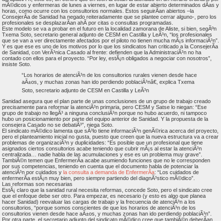
mÃ©dicos y enfermeras de lunes a viernes, en lugar de estar abierto determinados dÃ­as y
horas, como ocurre con los consultorios normales. Estos seguirÃ­an abiertos –la
ConsejerÃ­a de Sanidad ha negado reiteradamente que se plantee cerrar alguno-, pero los
profesionales se desplazarÃ­an ahÃ­ por citas o consultas programadas.
Este modelo se va a probar en el futuro en la localidad zamorana de Aliste, si bien, segÃºn
Txema Soto, secretario general adjunto de CESM en Castilla y LeÃ³n, “los profesionales
que se van a ver directamente afectados por el piloto no tienen mucha mÃ¡s informaciÃ³n”.
Y es que ese es uno de los motivos por lo que los sindicatos han criticado a la ConsejerÃ­a
de Sanidad, con VerÃ³nica Casado al frente: defienden que la AdministraciÃ³n no ha
contado con ellos para el proyecto. “Por ley, estÃ¡n obligados a negociar con nosotros”,
insiste Soto.
“Los horarios de atenciÃ³n de los consultorios rurales vienen desde hace
aÃ±os, y muchas zonas han ido perdiendo poblaciÃ³nâ€, explica Txema
Soto, secretario adjunto de CESM en Castilla y LeÃ³n
Sanidad asegura que el plan parte de unas conclusiones de un grupo de trabajo creado
precisamente para reformar la atenciÃ³n primaria, pero CESM y Satse lo niegan: “Ese
grupo de trabajo no llegÃ³ a ninguna conclusiÃ³n porque no hubo acuerdo, ni tampoco
hubo un posicionamiento por parte del equipo anterior de Sanidad. Y la propuesta de la
consejera Casado no se debatiÃ³”, niega Soto.
El sindicato mÃ©dico lamenta que sÃ³lo tiene informaciÃ³n genÃ©rica acerca del proyecto,
pero el planteamiento inicial no gusta, puesto que creen que la nueva estructura va a crear
problemas de organizaciÃ³n y duplicidades: “Es posible que un profesional que tiene
asignados ciertos consultorios acabe teniendo que cubrir mÃ¡s al estar la atenciÃ³n
centralizada… nadie habla de las acumulaciones y ese es un problema muy grave”.
TambiÃ©n temen que EnfermerÃ­a acabe asumiendo funciones que no le corresponden
por sus competencias, teniendo en cuenta que el documento habla de potenciar la
atenciÃ³n por cuidados y
la consulta a demanda de EnfermerÃ­a
: “Los cuidados de
enfermerÃ­a estÃ¡n muy bien, pero siempre partiendo del diagnÃ³stico mÃ©dico”.
Las reformas son necesarias
EstÃ¡ claro que la sanidad rural necesita reformas, concede Soto, pero el sindicato cree
que el enfoque debe ser otro. Para empezar, es necesario (y esto es algo que planea
hacer Sanidad) reevaluar las cargas de trabajo y la frecuencia de atenciÃ³n a los
consultorios, “porque somos conscientes de que los horarios de atenciÃ³n de los
consultorios vienen desde hace aÃ±os, y muchas zonas han ido perdiendo poblaciÃ³n”.
Por otra parte, el secretario adjunto del sindicato mÃ©dico cree que tambiÃ©n deberÃ­an