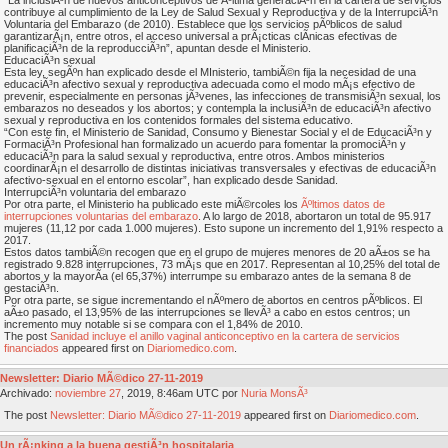
“La inclusiÃ³n de nuevos anticonceptivos de Ãºltima generaciÃ³n en la cartera de servicios
contribuye al cumplimiento de la Ley de Salud Sexual y Reproductiva y de la InterrupciÃ³n
Voluntaria del Embarazo (de 2010). Establece que los servicios pÃºblicos de salud
garantizarÃ¡n, entre otros, el acceso universal a prÃ¡cticas clÃ­nicas efectivas de
planificaciÃ³n de la reproducciÃ³n”, apuntan desde el Ministerio.
EducaciÃ³n sexual
Esta ley, segÃºn han explicado desde el MInisterio, tambiÃ©n fija la necesidad de una
educaciÃ³n afectivo sexual y reproductiva adecuada como el modo mÃ¡s efectivo de
prevenir, especialmente en personas jÃ³venes, las infecciones de transmisiÃ³n sexual, los
embarazos no deseados y los abortos; y contempla la inclusiÃ³n de educaciÃ³n afectivo
sexual y reproductiva en los contenidos formales del sistema educativo.
“Con este fin, el Ministerio de Sanidad, Consumo y Bienestar Social y el de EducaciÃ³n y
FormaciÃ³n Profesional han formalizado un acuerdo para fomentar la promociÃ³n y
educaciÃ³n para la salud sexual y reproductiva, entre otros. Ambos ministerios
coordinarÃ¡n el desarrollo de distintas iniciativas transversales y efectivas de educaciÃ³n
afectivo-sexual en el entorno escolar”, han explicado desde Sanidad.
InterrupciÃ³n voluntaria del embarazo
Por otra parte, el Ministerio ha publicado este miÃ©rcoles los
Ãºltimos datos de
interrupciones voluntarias del embarazo
. A lo largo de 2018, abortaron un total de 95.917
mujeres (11,12 por cada 1.000 mujeres). Esto supone un incremento del 1,91% respecto a
2017.
Estos datos tambiÃ©n recogen que en el grupo de mujeres menores de 20 aÃ±os se ha
registrado 9.828 interrupciones, 73 mÃ¡s que en 2017. Representan al 10,25% del total de
abortos y la mayorÃ­a (el 65,37%) interrumpe su embarazo antes de la semana 8 de
gestaciÃ³n.
Por otra parte, se sigue incrementando el nÃºmero de abortos en centros pÃºblicos. El
aÃ±o pasado, el 13,95% de las interrupciones se llevÃ³ a cabo en estos centros; un
incremento muy notable si se compara con el 1,84% de 2010.
The post
Sanidad incluye el anillo vaginal anticonceptivo en la cartera de servicios
financiados
appeared first on
Diariomedico.com
.
Newsletter: Diario MÃ©dico 27-11-2019
Archivado:
noviembre
27
, 2019, 8:46am UTC por
Nuria MonsÃ³
The post
Newsletter: Diario MÃ©dico 27-11-2019
appeared first on
Diariomedico.com
.
Un rÃ¡nking a la buena gestiÃ³n hospitalaria