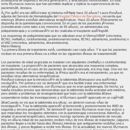
proteasoma de segunda y tercera generaciÃ³n, y anticuerpos monoclonales. En total,
ocho fÃ¡rmacos nuevos que han permitido duplicar y triplicar la supervivencia de los
pacientesâ€, destaca.
Â¿Por quÃ© era tan difÃ­cil tratar el mieloma mÃºltiple hace 20 aÃ±os? Laura RosiÃ±ol,
adjunta del Servicio de HematologÃ­a del
Hospital ClÃ­nico de Barcelona
, recuerda que
entonces â€œno existÃ­an alternativas terapÃ©uticas. Hace 20 aÃ±os Ãºnicamente se
disponÃ­a de la quimioterapia convencional. En el caso de los pacientes jÃ³venes
(considerando como tales a los menores de 65 aÃ±os), se administraba una
poliquimioterapia y a continuaciÃ³n se les realizaba el trasplante autÃ³logoâ€.
Los esquemas de poliquimioterapia que se utilizaban eran el Vbmcp/VBAP (vincristina,
BCNU, melfalÃ¡n, ciclofosfamida, prednisona/vincristina, BCNU, adriamicina, prednisona) o
el VAD (vincristina, adriamicina, dexametasona).
Marivi Mateos
“La primera lÃ­nea de tratamiento estÃ¡ cambiando casi cada aÃ±o. Y lo que los pacientes
reciban en esa primera lÃ­nea va a influir en las siguientes lÃ­neas de tratamientoâ€
Los pacientes de edad avanzada se trataban con alquilantes (melfalÃ¡n o ciclofosfamida)
sin trasplante. La proporciÃ³n de pacientes que alcanzaba una respuesta completa,
particularmente en el caso de los pacientes de edad avanzada, era muy baja. Una vez los
pacientes recaÃ­an de su enfermedad, la Ãºnica opciÃ³n era el retratamiento, ya que no
existÃ­an otras alternativas terapÃ©uticas.
RosiÃ±ol subraya que la introducciÃ³n de la talidomida â€œsupuso una autÃ©ntica
revoluciÃ³n. Por primera vez se demostrÃ³ que era factible tratar una enfermedad
oncolÃ³gica, como el mieloma, con fÃ¡rmacos que no eran quimioterapia. De hecho, ya
habÃ­a estudios previos que demostraban que la talidomida tenÃ­a actividad anti-mieloma,
pero debido a problemas de teratogenicidad que hubo con la talidomida â€œse
suspendieron todas las investigaciones y el fÃ¡rmaco quedÃ³ aparcado en un cajÃ³nâ€.
â€œCuando se vio que la talidomida era eficaz, se abrieron nuevas vÃ­as de
investigaciÃ³n. Tras la talidomida apareciÃ³ el bortezomib y posteriormente los IMID de
segunda y tercera generaciÃ³n. Se demostrÃ³ que estos fÃ¡rmacos eran muy activos y
que mejoraban los resultados obtenidos con la quimioterapia convencional. AdemÃ¡s, al
ampliar el arsenal terapÃ©utico, tenemos muchas opciones de tratamiento de rescate.
Hoy en dÃ­a la mitad de los pacientes reciben mÃ¡s de tres lÃ­neas de tratamiento, (algunos
pacientes llegan a recibir hasta diez lÃ­neas) mientras que antiguamente recibÃ­an una o
dos lÃ­neas, y pocos llegaban a recibir tres lÃ­neas. En la actualidad, los nuevos fÃ¡rmacos