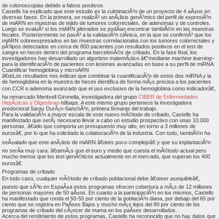
de colonoscopias debido a falsos positivos.
Castells ha explicado que este estudio es la culminaciÃ³n de un proyecto de 4 aÃ±os en
diversas fases. En la primera, se realizÃ³ un anÃ¡lisis genÃ³mico del perfil de expresiÃ³n
de miARN en muestras de tejido de tumores colorrectales, de adenomas y de controles.
Luego se evaluÃ³ si los miARN alterados se podÃ­an encontrar tambiÃ©n en las muestras
fecales. Posteriormente se pasÃ³ a la validaciÃ³n clÃ­nica, en la que se confirmÃ³ que los
miARN sobreexpresados en las muestras correlacionaba con los tumores colorrectales y
pÃ³lipos detectados en cerca de 800 pacientes con resultados positivos en el test de
sangre en heces dentro del programa barcelonÃ©s de cribado. En la fase final, los
investigadores han desarrollado un algoritmo matemÃ¡tico â€“mediante
machine learning
–
para la identificaciÃ³n de pacientes con lesiones avanzadas en base a su perfil de miRNA.
Cuantificar hemoglobina y microARN
â€œLos resultados nos indican que combinar la cuantificaciÃ³n de estos dos miRNA y la
de hemoglobina en la muestra de heces identifica de forma mÃ¡s precisa a los pacientes
con CCR o adenoma avanzado que el uso exclusivo de la hemoglobina como indicadorâ€,
ha remarcado Meritxell Gironella, investigadora del grupo
CIBER de Enfermedades
HepÃ¡ticas y Digestivas
-Idibaps. A este mismo grupo pertenece la investigadora
predoctoral Saray DurÃ¡n-SanchÃ³n, primera firmante del trabajo.
Para la validaciÃ³n a mayor escala de este nuevo mÃ©todo de cribado, Castells ha
manifestado que serÃ¡ necesario llevar a cabo un estudio prospectivo con unas 10.000
personas, â€œlo que comporta un presupuesto muy alto, en torno a 3 millones de
eurosâ€, por lo que ha solicitado la colaboraciÃ³n de la industria. Con todo, tambiÃ©n ha
seÃ±alado que este anÃ¡lisis de miARN â€œes poco complejoâ€ y que su implantaciÃ³n
no serÃ­a muy cara: â€œmÃ¡s que el euro y medio que cuesta el mÃ©todo actual pero
mucho menos que los test genÃ©ticos actualmente en el mercado, que superan los 400
eurosâ€.
Programas de cribado
En todo caso, cualquier mÃ©todo de cribado poblacional debe â€œser asequibleâ€,
puesto que sÃ³lo en EspaÃ±a estos programas ofrecen cobertura a mÃ¡s de 12 millones
de personas mayores de 50 aÃ±os. En cuanto a la participaciÃ³n en los mismos, Castells
ha manifestado que ronda el 50-55 por ciento de la poblaciÃ³n diana, por debajo del 65 por
ciento que se registra en PaÃ­ses Bajos y mucho mÃ¡s lejos del 80 por ciento de los
programas de cribado del cÃ¡ncer de mama en los paÃ­ses desarrollados.
Acerca del rendimiento de estos programas, Castells ha reconocido que no hay datos que