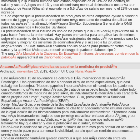
mostraron que la insulina humana solo estaba disponible en el 61% de los centros de
salud, y sus anÃ¡logos en el 13, y que el suministro mensual de insulina le costarÃ­a a un
trabajador de Accra (Ghana) el equivalente a 5,5 dÃ­as de salario por mes, o el 22% de sus
ingresos.
“Es de esperar que la precualificaciÃ³n de productos de otras empresas ayude a nivelar el
terreno de juego y a garantizar un suministro mÃ¡s constante de insulina de calidad en
todos los paÃ­ses”, ha afirmado MariÃ¢ngela SimÃ£o, Subdirectora General de la OMS
para Medicamentos y Productos Sanitarios.
La precualificaciÃ³n de la insulina es uno de los pasos que la OMS darÃ¡ el prÃ³ximo aÃ±o
para hacer frente a la enfermedad. Hay planes en marcha para actualizar las directrices
sobre el tratamiento de la diabetes, diseÃ±ar estrategias de reducciÃ³n de precios para los
anÃ¡logos y mejorar los sistemas de administraciÃ³n y el acceso a las pruebas
diagnÃ³sticas. La OMS tambiÃ©n colabora con los paÃ­ses para promover dietas mÃ¡s
sanas y la actividad fÃ­sica para reducir el riesgo de padecer diabetes tipo 2.
The post
DÃ­a Mundial de la Diabetes: En EspaÃ±a 6 millones de personas conviven con la
patologÃ­a
appeared first on
Diariomedico.com
.
AnatomÃ­a PatolÃ³gica reivindica su papel en la medicina de precisiÃ³n
Archivado:
noviembre
13
, 2019, 4:58pm UTC por
Nuria MonsÃ³
Este miÃ©rcoles 13 de noviembre se celebra el DÃ­a Internacional de la AnatomÃ­a
PatolÃ³gica. Una oportunidad de dar a conocer el rol de estos especialistas, que casi
trabajan en la sombra: “Nuestro papel es importantÃ­simo en el manejo de los pacientes
con cÃ¡ncer, no sÃ³lo en el diagnÃ³stico. Se trata de un aspecto fundamental, sobre todo
cuando hablamos de medicina de precisiÃ³n, de individualizar la atenciÃ³n a las caracterÃ­
sticas propias del tumor”, explica Xavier MartÃ­as-Guiu, presidente de la Sociedad
EspaÃ±ola de AnatomÃ­a PatolÃ³gica (SEAP).
Xavier MatÃ­as-Guiu, presidente de la Sociedad EspaÃ±ola de AnatomÃ­a PatolÃ³gica
MatÃ­as-Guiu destaca la importancia tanto de clasificar adecuadamente el tumor como la
de la evaluaciÃ³n de los biomarcadores para individualizar el tratamiento. “Tenemos cada
vez mÃ¡s biomarcadores tisulares que permiten estratificar en base al pronÃ³stico, y por
tanto tomar decisiones terapÃ©uticas, y tambiÃ©n los hay que nos indican quÃ©
tratamiento hay que utilizar, y eso la poblaciÃ³n no lo sabe”, lamenta.
De ahÃ­ que la sociedad se vaya a reunir a finales de este mes para pensar en acciones a
corto y medio plazo para aumentar la visibilidad, para lo que han remitido una encuesta
previa a los socios.
Con esa visibilidad tambiÃ©n quieren contribuir a que sea mÃ¡s conocida entre los