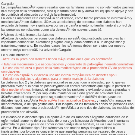
Gargallo.
La campaÃ±a tambiÃ©n quiere resaltar que los familiares sanos no son elementos pasivos
ni al margen de la enfermedad, sino que forma parte muy activa del equipo de apoyo y han
de contribuir al adecuado control de la enfermedad.
La idea es mantener esta campaÃ±a en el tiempo, como fuente primaria de informaciÃ³n y
concienciaciÃ³n en diabetes.
â€œ
Las asociaciones de personas con diabetes han
ayudado de forma muy significativa por su cercanÃ­a al entorno familiar tanto al control de
las personas con diabetes como a la detecciÃ³n de nuevos casosâ€.
HÃ¡bitos de vida frente a la diabetes
â€œUna de cada dos personas con diabetes no estÃ¡ diagnosticada, por eso es tan
importante conocer los sÃ­ntomas y signos que puedan contribuir a un diagnÃ³stico y
tratamiento temprano. En muchos casos, los sÃ­ntomas deben ser vistos por nuestro
entorno mÃ¡s cercanoâ€, ha advertido Gargallo.
Le puede interesar:
–
â€œLas mujeres con diabetes tienen mÃ¡s limitaciones que los hombresâ€
-Hallan un mecanismo que asocia diabetes y desarrollo de patologÃ­as neurodegenerativas
–
Un estudio refuerza el papel de la dieta mediterrÃ¡nea en la protecciÃ³n CV de pacientes
con diabetes
–
Un estudio espaÃ±ol evidencia una alta inercia terapÃ©utica en diabetes tipo 2
–
Soluciones digitales y algoritmos para un mejor manejo de la diabetes
La diabetes tipo 2 y la diabetes gestacional se asocian con la obesidad, por lo que es
prioritario evitar el exceso de peso llevando un control alimentario que siga un patrÃ³n de
dieta mediterrÃ¡nea
, limitando el tamaÃ±o de las raciones y evitando grasas saturadas y
bebidas azucaradas. Y, por supuesto, mantener un cierto grado de actividad fÃ­sica.
â€œEvitando el exceso de peso se puede prevenir mÃ¡s del 50% de los casos de
diabetes tipo 2, segÃºn la
FederaciÃ³n Internacional de Diabetes
, y tambiÃ©n, aunque en
menor medida, la de tipo gestacional. Por lo tanto, en los familiares sanos de personas con
diabetes, que tienen una predisposiciÃ³n genÃ©tica a este tipo de diabetes, las medidas de
prevenciÃ³n son claveâ€.
En el caso de la diabetes tipo 1 la apariciÃ³n de los llamados sÃ­ntomas cardinales de la
enfermedad: aumento de la cantidad de orina y de la ingesta de lÃ­quidos con importante
pÃ©rdida de peso a pesar de comer incluso mÃ¡s de lo habitual, es un claro signo de
alarma. En la diabetes tipo 2 los sÃ­ntomas son mucho mÃ¡s desapercibidos o
inexistentes, por lo que es conveniente que aquellas personas con exceso de peso y