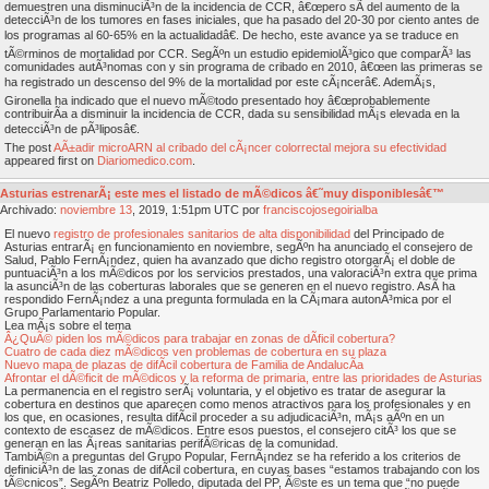
demuestren una disminuciÃ³n de la incidencia de CCR, â€œpero sÃ­ del aumento de la
detecciÃ³n de los tumores en fases iniciales, que ha pasado del 20-30 por ciento antes de
los programas al 60-65% en la actualidadâ€. De hecho, este avance ya se traduce en
tÃ©rminos de mortalidad por CCR. SegÃºn un estudio epidemiolÃ³gico que comparÃ³ las
comunidades autÃ³nomas con y sin programa de cribado en 2010, â€œen las primeras se
ha registrado un descenso del 9% de la mortalidad por este cÃ¡ncerâ€. AdemÃ¡s,
Gironella ha indicado que el nuevo mÃ©todo presentado hoy â€œprobablemente
contribuirÃ­a a disminuir la incidencia de CCR, dada su sensibilidad mÃ¡s elevada en la
detecciÃ³n de pÃ³liposâ€.
The post
AÃ±adir microARN al cribado del cÃ¡ncer colorrectal mejora su efectividad
appeared first on
Diariomedico.com
.
Asturias estrenarÃ¡ este mes el listado de mÃ©dicos â€˜muy disponiblesâ€™
Archivado:
noviembre
13
, 2019, 1:51pm UTC por
franciscojosegoirialba
El nuevo
registro de profesionales sanitarios de alta disponibilidad
del Principado de
Asturias entrarÃ¡ en funcionamiento en noviembre, segÃºn ha anunciado el consejero de
Salud, Pablo FernÃ¡ndez, quien ha avanzado que dicho registro otorgarÃ¡ el doble de
puntuaciÃ³n a los mÃ©dicos por los servicios prestados, una valoraciÃ³n extra que prima
la asunciÃ³n de las coberturas laborales que se generen en el nuevo registro. AsÃ­ ha
respondido FernÃ¡ndez a una pregunta formulada en la CÃ¡mara autonÃ³mica por el
Grupo Parlamentario Popular.
Lea mÃ¡s sobre el tema
Â¿QuÃ© piden los mÃ©dicos para trabajar en zonas de dÃ­ficil cobertura?
Cuatro de cada diez mÃ©dicos ven problemas de cobertura en su plaza
Nuevo mapa de plazas de difÃ­cil cobertura de Familia de AndalucÃ­a
Afrontar el dÃ©ficit de mÃ©dicos y la reforma de primaria, entre las prioridades de Asturias
La permanencia en el registro serÃ¡ voluntaria, y el objetivo es tratar de asegurar la
cobertura en destinos que aparecen como menos atractivos para los profesionales y en
los que, en ocasiones, resulta difÃ­cil proceder a su adjudicaciÃ³n, mÃ¡s aÃºn en un
contexto de escasez de mÃ©dicos. Entre esos puestos, el consejero citÃ³ los que se
generan en las Ã¡reas sanitarias perifÃ©ricas de la comunidad.
TambiÃ©n a preguntas del Grupo Popular, FernÃ¡ndez se ha referido a los criterios de
definiciÃ³n de las zonas de difÃ­cil cobertura, en cuyas bases “estamos trabajando con los
tÃ©cnicos”. SegÃºn Beatriz Polledo, diputada del PP, Ã©ste es un tema que “no puede