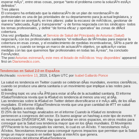
esperar mÃ¡s”, entre otras cosas, porque “tanto el problema como la soluciÃ³n estÃ¡n
definidos”.
Tres pilares
El consejero ha enfatizado que la elaboraciÃ³n de un plan de reordenaciÃ³n de
profesionales es una de las prioridades de su departamento para la actual legislatura, y
que ese plan se asentarÃ¡ en tres pilares: paliar la escasez de mÃ©dicos, gestionar de
manera “adecuada, Ã¡gil y transparente” -y de forma negociada con los sindicatos- todos
los temas profesionales, y definir “de forma eficaz y operativa” las zonas de difÃ­cil
cobertura.
Una vez prefijadas Ã©stas, el
Servicio de Salud del Principado de Asturias (Salud)
negociarÃ¡ con los profesionales sanitarios “el rediseÃ±o de fÃ³rmulas para mejorar la
cobertura en esas zonas, y el establecimiento de medidas incentivadoras. SÃ³lo a partir de
entonces, y cuando se tenga un marco de actuaciÃ³n objetivo, se aplicarÃ¡n varias
medidas con las que queremos fijar profesionales en todas las Ã¡reas”, ha concluido
FernÃ¡ndez.
The post
Asturias estrenarÃ¡ este mes el listado de mÃ©dicos ‘muy disponibles’
appeared
first on
Diariomedico.com
.
Tendencias en Salud 2.0 en EspaÃ±a
Archivado:
noviembre
13
, 2019, 1:43pm UTC por
Isabel Gallardo Ponce
La salud es tendencia en Twitter cuando se celebran dÃ­as mundiales, eventos cientÃ­ficos,
cuando se produce una alerta sanitaria o un movimiento que implique a las redes para
solicitar.
El trending topic es una vÃ­a Ãºtil para estar al dÃ­a de la actualidad sanitaria. El informe
#SaludTendencia
revela que la #Salud es tendencia al menos una vez al dÃ­a.
Las tendencias sobre la #Salud en Twitter deben diversificarse e ir mÃ¡s allÃ¡ de los dÃ­as
mundiales. El informe
#SaludTendencia
revela que una gran cantidad de #TT en salud
estÃ¡n ligados a estos dÃ­as.
El 25% de los hashtags analizados en el informe
Cuando la #Salud es tendencia
pertenecen a congresos del sector. Es bueno asignar un hashtag a este tipo de evento. Y
es necesario DIVERSIFICAR. Hay que ahondar en otros espacios, en otros modos para
conseguir que la Salud sea tendencia mayor que en los dÃ­as mundiales. El Movimiento
#FFPaciente
lo ha conseguido los viernes, lo cual es un Ã©xito. Y necesitamos mÃ¡s
Ã©xitos. Necesitamos innovar para conseguir nuevos impactos que permitan que la Salud
tenga un mayor espacio en twitter ligado al interÃ©s que genera.
Conclusiones del informe #SaludTendencia