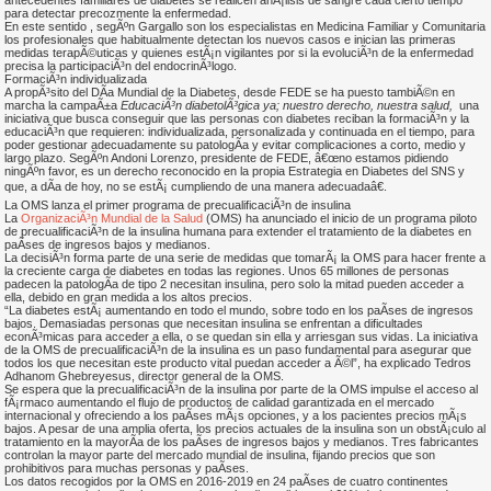
antecedentes familiares de diabetes se realicen anÃ¡lisis de sangre cada cierto tiempo
para detectar precozmente la enfermedad.
En este sentido , segÃºn Gargallo son los especialistas en Medicina Familiar y Comunitaria
los profesionales que habitualmente detectan los nuevos casos e inician las primeras
medidas terapÃ©uticas y quienes estÃ¡n vigilantes por si la evoluciÃ³n de la enfermedad
precisa la participaciÃ³n del endocrinÃ³logo.
FormaciÃ³n individualizada
A propÃ³sito del DÃ­a Mundial de la Diabetes, desde FEDE se ha puesto tambiÃ©n en
marcha la campaÃ±a
EducaciÃ³n diabetolÃ³gica ya; nuestro derecho, nuestra salud,
una
iniciativa que busca conseguir que las personas con diabetes reciban la formaciÃ³n y la
educaciÃ³n que requieren: individualizada, personalizada y continuada en el tiempo, para
poder gestionar adecuadamente su patologÃ­a y evitar complicaciones a corto, medio y
largo plazo. SegÃºn Andoni Lorenzo, presidente de FEDE, â€œno estamos pidiendo
ningÃºn favor, es un derecho reconocido en la propia Estrategia en Diabetes del SNS y
que, a dÃ­a de hoy, no se estÃ¡ cumpliendo de una manera adecuadaâ€.
La OMS lanza el primer programa de precualificaciÃ³n de insulina
La
OrganizaciÃ³n Mundial de la Salud
(OMS) ha anunciado el inicio de un programa piloto
de precualificaciÃ³n de la insulina humana para extender el tratamiento de la diabetes en
paÃ­ses de ingresos bajos y medianos.
La decisiÃ³n forma parte de una serie de medidas que tomarÃ¡ la OMS para hacer frente a
la creciente carga de diabetes en todas las regiones. Unos 65 millones de personas
padecen la patologÃ­a de tipo 2 necesitan insulina, pero solo la mitad pueden acceder a
ella, debido en gran medida a los altos precios.
“La diabetes estÃ¡ aumentando en todo el mundo, sobre todo en los paÃ­ses de ingresos
bajos. Demasiadas personas que necesitan insulina se enfrentan a dificultades
econÃ³micas para acceder a ella, o se quedan sin ella y arriesgan sus vidas. La iniciativa
de la OMS de precualificaciÃ³n de la insulina es un paso fundamental para asegurar que
todos los que necesitan este producto vital puedan acceder a Ã©l”, ha explicado Tedros
Adhanom Ghebreyesus, director general de la OMS.
Se espera que la precualificaciÃ³n de la insulina por parte de la OMS impulse el acceso al
fÃ¡rmaco aumentando el flujo de productos de calidad garantizada en el mercado
internacional y ofreciendo a los paÃ­ses mÃ¡s opciones, y a los pacientes precios mÃ¡s
bajos. A pesar de una amplia oferta, los precios actuales de la insulina son un obstÃ¡culo al
tratamiento en la mayorÃ­a de los paÃ­ses de ingresos bajos y medianos. Tres fabricantes
controlan la mayor parte del mercado mundial de insulina, fijando precios que son
prohibitivos para muchas personas y paÃ­ses.
Los datos recogidos por la OMS en 2016-2019 en 24 paÃ­ses de cuatro continentes