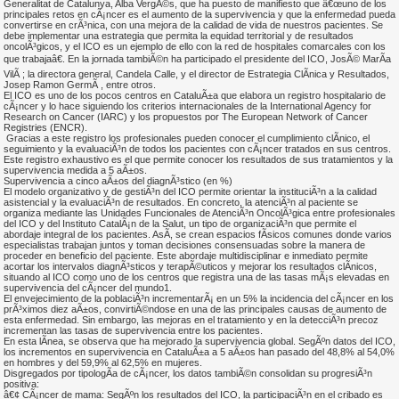
Generalitat de Catalunya, Alba VergÃ©s, que ha puesto de manifiesto que â€œuno de los
principales retos en cÃ¡ncer es el aumento de la supervivencia y que la enfermedad pueda
convertirse en crÃ³nica, con una mejora de la calidad de vida de nuestros pacientes. Se
debe implementar una estrategia que permita la equidad territorial y de resultados
oncolÃ³gicos, y el ICO es un ejemplo de ello con la red de hospitales comarcales con los
que trabajaâ€. En la jornada tambiÃ©n ha participado el presidente del ICO, JosÃ© MarÃ­a
VilÃ ; la directora general, Candela Calle, y el director de Estrategia ClÃ­nica y Resultados,
Josep Ramon GermÃ , entre otros.
El ICO es uno de los pocos centros en CataluÃ±a que elabora un registro hospitalario de
cÃ¡ncer y lo hace siguiendo los criterios internacionales de la International Agency for
Research on Cancer (IARC) y los propuestos por The European Network of Cancer
Registries (ENCR).
Gracias a este registro los profesionales pueden conocer el cumplimiento clÃ­nico, el
seguimiento y la evaluaciÃ³n de todos los pacientes con cÃ¡ncer tratados en sus centros.
Este registro exhaustivo es el que permite conocer los resultados de sus tratamientos y la
supervivencia medida a 5 aÃ±os.
Supervivencia a cinco aÃ±os del diagnÃ³stico (en %)
El modelo organizativo y de gestiÃ³n del ICO permite orientar la instituciÃ³n a la calidad
asistencial y la evaluaciÃ³n de resultados. En concreto, la atenciÃ³n al paciente se
organiza mediante las Unidades Funcionales de AtenciÃ³n OncolÃ³gica entre profesionales
del ICO y del Instituto CatalÃ¡n de la Salut, un tipo de organizaciÃ³n que permite el
abordaje integral de los pacientes. AsÃ­, se crean espacios fÃ­sicos comunes donde varios
especialistas trabajan juntos y toman decisiones consensuadas sobre la manera de
proceder en beneficio del paciente. Este abordaje multidisciplinar e inmediato permite
acortar los intervalos diagnÃ³sticos y terapÃ©uticos y mejorar los resultados clÃ­nicos,
situando al ICO como uno de los centros que registra una de las tasas mÃ¡s elevadas en
supervivencia del cÃ¡ncer del mundo1.
El envejecimiento de la poblaciÃ³n incrementarÃ¡ en un 5% la incidencia del cÃ¡ncer en los
prÃ³ximos diez aÃ±os, convirtiÃ©ndose en una de las principales causas de aumento de
esta enfermedad. Sin embargo, las mejoras en el tratamiento y en la detecciÃ³n precoz
incrementan las tasas de supervivencia entre los pacientes.
En esta lÃ­nea, se observa que ha mejorado la supervivencia global. SegÃºn datos del ICO,
los incrementos en supervivencia en CataluÃ±a a 5 aÃ±os han pasado del 48,8% al 54,0%
en hombres y del 59,9% al 62,5% en mujeres.
Disgregados por tipologÃ­a de cÃ¡ncer, los datos tambiÃ©n consolidan su progresiÃ³n
positiva:
â€¢ CÃ¡ncer de mama: SegÃºn los resultados del ICO, la participaciÃ³n en el cribado es