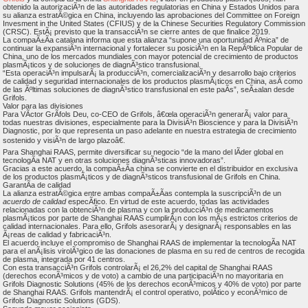
obtenido la autorizaciÃ³n de las autoridades regulatorias en China y Estados Unidos para
su alianza estratÃ©gica en China, incluyendo las aprobaciones del Committee on Foreign
Invesment in the United States (CFIUS) y de la Chinese Securities Regulatory Commission
(CRSC). EstÃ¡ previsto que la transacciÃ³n se cierre antes de que finalice 2019.
La compaÃ±Ã­a catalana informa que esta alianza “supone una oportunidad Ãºnica” de
continuar la expansiÃ³n internacional y fortalecer su posiciÃ³n en la RepÃºblica Popular de
China, uno de los mercados mundiales con mayor potencial de crecimiento de productos
plasmÃ¡ticos y de soluciones de diagnÃ³stico transfusional.
“Esta operaciÃ³n impulsarÃ¡ la producciÃ³n, comercializaciÃ³n y desarrollo bajo criterios
de calidad y seguridad internacionales de los productos plasmÃ¡ticos en China, asÃ­ como
de las Ãºltimas soluciones de diagnÃ³stico transfusional en este paÃ­s”, seÃ±alan desde
Grifols.
Valor para las divisiones
Para VÃ­ctor GrÃ­fols Deu, co-CEO de Grifols, â€œla operaciÃ³n generarÃ¡ valor para
todas nuestras divisiones, especialmente para la DivisiÃ³n Bioscience y para la DivisiÃ³n
Diagnostic, por lo que representa un paso adelante en nuestra estrategia de crecimiento
sostenido y visiÃ³n de largo plazoâ€.
Para Shanghai RAAS, permite diversificar su negocio “de la mano del lÃ­der global en
tecnologÃ­a NAT y en otras soluciones diagnÃ³sticas innovadoras”.
Gracias a este acuerdo, la compaÃ±Ã­a china se convierte en el distribuidor en exclusiva
de los productos plasmÃ¡ticos y de diagnÃ³sticos transfusional de Grifols en China.
GarantÃ­a de calidad
La alianza estratÃ©gica entre ambas compaÃ±Ã­as contempla la suscripciÃ³n de un
acuerdo de calidad
especÃ­fico. En virtud de este acuerdo, todas las actividades
relacionadas con la obtenciÃ³n de plasma y con la producciÃ³n de medicamentos
plasmÃ¡ticos por parte de Shanghai RAAS cumplirÃ¡n con los mÃ¡s estrictos criterios de
calidad internacionales. Para ello, Grifols asesorarÃ¡ y designarÃ¡ responsables en las
Ã¡reas de calidad y fabricaciÃ³n.
El acuerdo incluye el compromiso de Shanghai RAAS de implementar la tecnologÃ­a NAT
para el anÃ¡lisis virolÃ³gico de las donaciones de plasma en su red de centros de recogida
de plasma, integrada por 41 centros.
Con esta transacciÃ³n Grifols controlarÃ¡ el 26,2% del capital de Shanghai RAAS
(derechos econÃ³micos y de voto) a cambio de una participaciÃ³n no mayoritaria en
Grifols Diagnostic Solutions (45% de los derechos econÃ³micos y 40% de voto) por parte
de Shanghai RAAS. Grifols mantendrÃ¡ el control operativo, polÃ­tico y econÃ³mico de
Grifols Diagnostic Solutions (GDS).