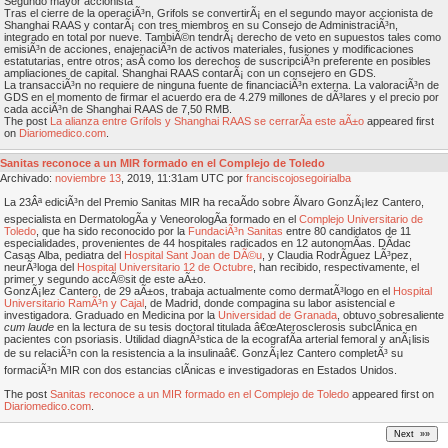
Segundo mayor accionista
Tras el cierre de la operaciÃ³n, Grifols se convertirÃ¡ en el segundo mayor accionista de
Shanghai RAAS y contarÃ¡ con tres miembros en su Consejo de AdministraciÃ³n,
integrado en total por nueve. TambiÃ©n tendrÃ¡ derecho de veto en supuestos tales como
emisiÃ³n de acciones, enajenaciÃ³n de activos materiales, fusiones y modificaciones
estatutarias, entre otros; asÃ­ como los derechos de suscripciÃ³n preferente en posibles
ampliaciones de capital. Shanghai RAAS contarÃ¡ con un consejero en GDS.
La transacciÃ³n no requiere de ninguna fuente de financiaciÃ³n externa. La valoraciÃ³n de
GDS en el momento de firmar el acuerdo era de 4.279 millones de dÃ³lares y el precio por
cada acciÃ³n de Shanghai RAAS de 7,50 RMB.
The post
La alianza entre Grifols y Shanghai RAAS se cerrarÃ­a este aÃ±o
appeared first
on
Diariomedico.com
.
Sanitas reconoce a un MIR formado en el Complejo de Toledo
Archivado:
noviembre
13
, 2019, 11:31am UTC por
franciscojosegoirialba
La 23Âª ediciÃ³n del Premio Sanitas MIR ha recaÃ­do sobre Ãlvaro GonzÃ¡lez Cantero,
especialista en DermatologÃ­a y VeneorologÃ­a formado en el
Complejo Universitario de
Toledo
, que ha sido reconocido por la
FundaciÃ³n Sanitas
entre 80 candidatos de 11
especialidades, provenientes de 44 hospitales radicados en 12 autonomÃ­as. DÃ­dac
Casas Alba, pediatra del
Hospital Sant Joan de DÃ©u
, y Claudia RodrÃ­guez LÃ³pez,
neurÃ³loga del
Hospital Universitario 12 de Octubre
, han recibido, respectivamente, el
primer y segundo accÃ©sit de este aÃ±o.
GonzÃ¡lez Cantero, de 29 aÃ±os, trabaja actualmente como dermatÃ³logo en el
Hospital
Universitario RamÃ³n y Cajal
, de Madrid, donde compagina su labor asistencial e
investigadora. Graduado en Medicina por la
Universidad de Granada
, obtuvo sobresaliente
cum laude
en la lectura de su tesis doctoral titulada â€œAterosclerosis subclÃ­nica en
pacientes con psoriasis. Utilidad diagnÃ³stica de la ecografÃ­a arterial femoral y anÃ¡lisis
de su relaciÃ³n con la resistencia a la insulinaâ€. GonzÃ¡lez Cantero completÃ³ su
formaciÃ³n MIR con dos estancias clÃ­nicas e investigadoras en Estados Unidos.
The post
Sanitas reconoce a un MIR formado en el Complejo de Toledo
appeared first on
Diariomedico.com
.