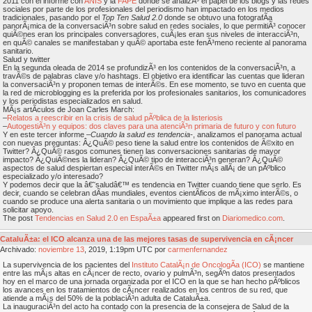
2011 con el informe con
ANIS
y la
FAPE
donde se analizÃ³ el papel de los blogs y las redes
sociales por parte de los profesionales del periodismo han impactado en los medios
tradicionales, pasando por el
Top Ten Salud 2.0
donde se obtuvo una fotografÃ­a
panorÃ¡mica de la conversaciÃ³n sobre salud en redes sociales, lo que permitiÃ³ conocer
quiÃ©nes eran los principales conversadores, cuÃ¡les eran sus niveles de interacciÃ³n,
en quÃ© canales se manifestaban y quÃ© aportaba este fenÃ³meno reciente al panorama
sanitario.
Salud y twitter
En la segunda oleada de 2014 se profundizÃ³ en los contenidos de la conversaciÃ³n, a
travÃ©s de palabras clave y/o hashtags. El objetivo era identificar las cuentas que lideran
la conversaciÃ³n y proponen temas de interÃ©s. En ese momento, se tuvo en cuenta que
la red de microblogging es la preferida por los profesionales sanitarios, los comunicadores
y los periodistas especializados en salud.
MÃ¡s artÃ­culos de Joan Carles March:
–
Relatos a reescribir en la crisis de salud pÃºblica de la listeriosis
–
AutogestiÃ³n y equipos: dos claves para una atenciÃ³n primaria de futuro y con futuro
Y en este tercer informe –
Cuando la salud es tendencia-
, analizamos el panorama actual
con nuevas preguntas: Â¿QuÃ© peso tiene la salud entre los contenidos de Ã©xito en
Twitter? Â¿QuÃ© rasgos comunes tienen las conversaciones sanitarias de mayor
impacto? Â¿QuiÃ©nes la lideran? Â¿QuÃ© tipo de interacciÃ³n generan? Â¿QuÃ©
aspectos de salud despiertan especial interÃ©s en Twitter mÃ¡s allÃ¡ de un pÃºblico
especializado y/o interesado?
Y podemos decir que la â€˜saludâ€™ es tendencia en Twitter cuando tiene que serlo. Es
decir, cuando se celebran dÃ­as mundiales, eventos cientÃ­ficos de mÃ¡ximo interÃ©s, o
cuando se produce una alerta sanitaria o un movimiento que implique a las redes para
solicitar apoyo.
The post
Tendencias en Salud 2.0 en EspaÃ±a
appeared first on
Diariomedico.com
.
CataluÃ±a: el ICO alcanza una de las mejores tasas de supervivencia en cÃ¡ncer
Archivado:
noviembre
13
, 2019, 1:19pm UTC por
carmenfernandez
La supervivencia de los pacientes del
Instituto CatalÃ¡n de OncologÃ­a (ICO)
se mantiene
entre las mÃ¡s altas en cÃ¡ncer de recto, ovario y pulmÃ³n, segÃºn datos presentados
hoy en el marco de una jornada organizada por el ICO en la que se han hecho pÃºblicos
los avances en los tratamientos de cÃ¡ncer realizados en los centros de su red, que
atiende a mÃ¡s del 50% de la poblaciÃ³n adulta de CataluÃ±a.
La inauguraciÃ³n del acto ha contado con la presencia de la consejera de Salud de la