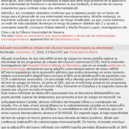
biolÃ³gicas, asÃ­ como seguir estudiando el papel que tiene esta proteÃ­na en la apariciÃ³n
de la enfermedad de Parkinson o de Alzheimer, lo que facilitarÃ¡ el desarrollo de nuevos
tratamientos para combatir estas dos enfermedadesâ€.
AdemÃ¡s, los resultados obtenidos confirman que la diabetes puede ser un factor de
riesgo para el desarrollo de una enfermedad neurodegenerativa. â€œSin embargo, es
importante seÃ±alar que este es un factor de riesgo modificable, ya que, como sabemos,
un estilo de vida saludable disminuye el riesgo de padecer diabetes tipo 2 y ayuda a
controlarla mejorâ€, concluyen Rafael ValentÃ­ y MarÃ­a Rosario Luquin, investigadores del
Cima y de la ClÃ­nica Universidad de Navarra.
The post
Hallan un mecanismo que asocia diabetes y desarrollo de enfermedades
neurodegenerativas
appeared first on
Diariomedico.com
.
AÃ±adir microARN al cribado del cÃ¡ncer colorrectal mejora su efectividad
Archivado:
noviembre
13
, 2019, 3:17pm UTC por
Sonia Moreno Barrio
AÃ±adir el anÃ¡lisis de dos microARN al test de sangre en heces podrÃ­a mejorar la
efectividad de los programas de cribado del cÃ¡ncer colorrectal (CCR). AsÃ­ lo entienden
investigadores del
Hospital ClÃ­nico-Idibaps de Barcelona
, que en un estudio
publicado en
Gastroenterology
demuestran que la adiciÃ³n como biomarcadores de estos miRNA
â€“microrreguladores de la expresiÃ³n gÃ©nica que estÃ¡n presentes en estos tumores-
obtiene una precisiÃ³n diagnÃ³stica cercana al 96% en la identificaciÃ³n de pacientes con
CCR o adenomas avanzados. Un porcentaje mÃ¡s elevado que el del empleo exclusivo
del test de sangre en heces, en torno al 70%, que es el mÃ©todo actual en los programas
de cribado del CCR, el tipo de cÃ¡ncer mÃ¡s frecuente en EspaÃ±a y la segunda causa de
muerte por cÃ¡ncer en todo el mundo.
Este nuevo mÃ©todo de detecciÃ³n presentado hoy en Barcelona â€œtambiÃ©n nos
puede permitir superar las limitaciones que presenta el test de sangre en hecesâ€, ha
seÃ±alado Antoni Castells, director mÃ©dico del Hospital ClÃ­nico y coordinador del
estudio. Por un lado, el test actual â€œno es lo suficientemente sensible en la detecciÃ³n
de lesiones precancerosas, de pÃ³lipos: su sensibilidad es del 20-25, mientras que con
estos nuevos biomarcadores alcanza el 50-60%â€. En segundo lugar, la baja especificidad
del test de sangre en heces genera una tasa elevada de falsos positivos, â€œlo que
conlleva la realizaciÃ³n de colonoscopias innecesariasâ€. De hecho, el estudio concluye
que la utilizaciÃ³n del nuevo mÃ©todo con miARN habrÃ­a permitido â€œahorrarâ€ un 36%