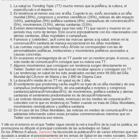
La salud es
Trending Topic (TT)
mucho menos que la polÃ­tica, la cultura, el
espectÃ¡culo o el deporte.
Es tendencia al menos una vez al dÃ­a. Cuando lo es, estÃ¡ asociada a un dÃ­a
mundial (30%), congresos y eventos cientÃ­ficos (25%), noticias de alto impacto
(16%), patologÃ­as (9%) polÃ­tica sanitaria (8%), campaÃ±as de concienciaciÃ³n
(5%), movimientos (3,5%), alertas sanitarias (3,5%).
Existen determinados hashtags (que han sido TT) que nacen y mueren en un
periodo muy corto de tiempo. Esto ocurre principalmente con los relacionados con
alertas sanitarias, dÃ­as mundiales o campaÃ±as.
Famosos y ‘celebrities’, asÃ­ como las marcas ajenas a la salud, entran en la
conversaciÃ³n sanitaria de manera excepcional en los dÃ­as mundiales.
Las cuentas cuyos tuits tienen mÃ¡s Ã©xito se corresponden con las de
personalidades polÃ­ticas, instituciones y movimientos polÃ­ticos asociados a
causas concretas.
En ocasiones el protagonista de un TT puede ser un nombre propio. A veces, un
solo medio de comunicaciÃ³n consigue que su noticia sea TT.
Algunos movimientos que consiguen ser tendencia surgen directamente en
Twitter. Suelen ser colectivos que buscan recabar apoyos y consiguen ser TT.
Las tendencias en salud de los tuits analizados oscilan entre 99.000 del DÃ­a
Mundial del CÃ¡ncer de Mama y las 2.880 de Obama Care.
La duraciÃ³n media de un TT en salud es de 1 dÃ­a.
El sentimiento que predomina varÃ­a segÃºn se trate de un dÃ­a mundial y de una
campaÃ±a (euforia/admiraciÃ³n), de una patologÃ­a o eventos y congresos
sanitarios(admiraciÃ³n/exaltaciÃ³n); de movimientos, polÃ­tica sanitaria y alertas
sanitarias el sentimiento predominante es de decepciÃ³n/lamento.
Las noticias destacadas (portada, extensas) en los medios de comunicaciÃ³n
coinciden con lo que es tendencia en Twitter cuando se trata de DÃ­as Mundiales,
movimientos reivindicativos y polÃ­tica sanitaria.
En el caso de los DÃ­as Mundiales, las noticias en medios de comunicaciÃ³n se
adelantan informando sobre estas jornadas conmemorativas mientras que en
Twitter son tendencia ese mismo.
Y ello en el entorno en el que Twitter sigue siendo la red a travÃ©s de la cual se publica, se
promociona se difunde el principal contenido de las actividades en Salud.
En los Ãºltimos 8 aÃ±os,
Janssen
ha favorecido la publicaciÃ³n de varios informes que han
ayudado a analizar el posicionamiento de los temas de Salud en las redes sociales. Desde