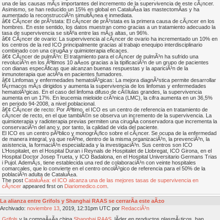
una de las causas mÃ¡s importantes del incremento de la supervivencia de este cÃ¡ncer.
Asimismo, se han reducido un 15% en global en CataluÃ±a las mastectomÃ­as y ha
aumentado la reconstrucciÃ³n simultÃ¡nea e inmediata.
â€¢ CÃ¡ncer de prÃ³stata: El cÃ¡ncer de prÃ³stata es la primera causa de cÃ¡ncer en los
hombres. En este sentido, los datos muestran como gracias a un tratamiento adecuado la
tasa de supervivencia se sitÃºa entre las mÃ¡s altas, un 96%.
â€¢ CÃ¡ncer de ovario: La supervivencia al cÃ¡ncer de ovario ha incrementado un 10% en
los centros de la red ICO principalmente gracias al trabajo enequipo interdisciplinario
combinado con una cirugÃ­a y quimioterapia eficaces.
â€¢ CÃ¡ncer de pulmÃ³n: El tratamiento para el cÃ¡ncer de pulmÃ³n ha sufrido una
revoluciÃ³n en los Ãºltimos 10 aÃ±os gracias a la tipificaciÃ³n de un grupo de pacientes
con dianas especÃ­ficas que alcanzan buenas respuestas y la apariciÃ³n de la
inmunoterapia que actÃºa en pacientes fumadores.
â€¢ Linfomas y enfermedades hematolÃ³gicas: La mejora diagnÃ³stica permite desarrollar
fÃ¡rmacos mÃ¡s dirigidos y aumenta la supervivencia de los linfomas y enfermedades
hematolÃ³gicas. En el caso del linfoma difuso de cÃ©lulas grandes, la supervivencia
aumenta en un 17%. En leucemia mieloide crÃ³nica (LMC), la cifra aumenta en un 36,5%
en periodo 94-2008, a nivel poblacional.
â€¢ CÃ¡ncer de recto: Por Ãºltimo, el ICO es un centro de referencia en tratamiento de
cÃ¡ncer de recto, en el que tambiÃ©n se observa un incremento de la supervivencia. La
quimioterapia y radioterapia previas permiten una cirugÃ­a conservadora que incrementa la
conservaciÃ³n del ano y, por tanto, la calidad de vida del paciente.
El ICO es un centro pÃºblico y monogrÃ¡fico sobre el cÃ¡ncer. Se ocupa de la enfermedad
de manera integral, ya que reÃºne, dentro de la misma organizaciÃ³n, la prevenciÃ³n, la
asistencia, la formaciÃ³n especializada y la investigaciÃ³n. Sus centros son ICO
L’Hospitalet, en el Hospital Duran i Reynals de Hospitalet de Llobregat, ICO Girona, en el
Hospital Doctor Josep Trueta, y ICO Badalona, en el Hospital Universitario Germans Trias
i Pujol. AdemÃ¡s, tiene establecida una red de colaboraciÃ³n con veinte hospitales
comarcales, que lo convierte en el centro oncolÃ³gico de referencia para el 50% de la
poblaciÃ³n adulta de CataluÃ±a.
The post
CataluÃ±a: el ICO alcanza una de las mejores tasas de supervivencia en
cÃ¡ncer
appeared first on
Diariomedico.com
.
La alianza entre Grifols y Shanghai RAAS se cerrarÃ­a este aÃ±o
Archivado:
noviembre
13
, 2019, 12:31pm UTC por
RedacciÃ³n
Grifols
y la compaÃ±Ã­a china
Shanghai RAAS
, lÃ­der en productos plasmÃ¡ticos, han