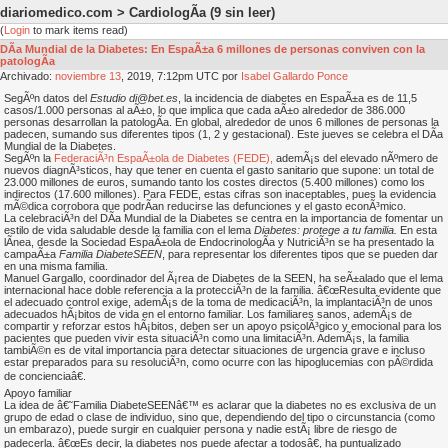
diariomedico.com > CardiologÃ­a
(9 sin leer)
(
Login
to mark items read)
DÃ­a Mundial de la Diabetes: En EspaÃ±a 6 millones de personas conviven con la
patologÃ­a
Archivado:
noviembre
13
, 2019, 7:12pm UTC por
Isabel Gallardo Ponce
SegÃºn datos del
Estudio di@bet.es
, la incidencia de diabetes en EspaÃ±a es de 11,5
casos/1.000 personas al aÃ±o, lo que implica que cada aÃ±o alrededor de 386.000
personas desarrollan la patologÃ­a. En global, alrededor de unos 6 millones de personas la
padecen, sumando sus diferentes tipos (1, 2 y gestacional). Este jueves se celebra el DÃ­a
Mundial de la Diabetes.
SegÃºn la
FederaciÃ³n EspaÃ±ola de Diabetes (FEDE),
ademÃ¡s del elevado nÃºmero de
nuevos diagnÃ³sticos, hay que tener en cuenta el gasto sanitario que supone: un total de
23.000 millones de euros, sumando tanto los costes directos (5.400 millones) como los
indirectos (17.600 millones). Para FEDE, estas cifras son inaceptables, pues la evidencia
mÃ©dica corrobora que podrÃ­an reducirse las defunciones y el gasto econÃ³mico.
La celebraciÃ³n del DÃ­a Mundial de la Diabetes se centra en la importancia de fomentar un
estilo de vida saludable desde la familia con el lema
Diabetes: protege a tu familia.
En esta
lÃ­nea, desde la Sociedad EspaÃ±ola de EndocrinologÃ­a y NutriciÃ³n se ha presentado la
campaÃ±a
Familia DiabeteSEEN
, para representar los diferentes tipos que se pueden dar
en una misma familia.
Manuel Gargallo, coordinador del Ã¡rea de Diabetes de la SEEN, ha seÃ±alado que el lema
internacional hace doble referencia a la protecciÃ³n de la familia. â€œResulta evidente que
el adecuado control exige, ademÃ¡s de la toma de medicaciÃ³n, la implantaciÃ³n de unos
adecuados hÃ¡bitos de vida en el entorno familiar. Los familiares sanos, ademÃ¡s de
compartir y reforzar estos hÃ¡bitos, deben ser un apoyo psicolÃ³gico y emocional para los
pacientes que pueden vivir esta situaciÃ³n como una limitaciÃ³n. AdemÃ¡s, la familia
tambiÃ©n es de vital importancia para detectar situaciones de urgencia grave e incluso
estar preparados para su resoluciÃ³n, como ocurre con las hipoglucemias con pÃ©rdida
de concienciaâ€.
Apoyo familiar
La idea de â€˜Familia DiabeteSEENâ€™ es aclarar que la diabetes no es exclusiva de un
grupo de edad o clase de individuo, sino que, dependiendo del tipo o circunstancia (como
un embarazo), puede surgir en cualquier persona y nadie estÃ¡ libre de riesgo de
padecerla. â€œEs decir, la diabetes nos puede afectar a todosâ€, ha puntualizado