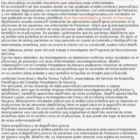
han descubierto un posible mecanismo que relaciona estas enfermedades.
Es la conclusiÃ³n de dos estudios donde se han analizado el tejido cerebral y pancreÃ¡tico
de personas diagnosticadas con enfermedad de Alzheimer, con enfermedad de Parkinson,
y con diabetes tipo 2 pero sin ninguna enfermedad neurodegenerativa.Los resultados se
han publicado en las revistas cientÃ­ficas
A
cta Neuropathologica
y
Annals of Neurology
.
â€œNuestro estudio comenzÃ³ analizando las alteraciones patolÃ³gicas presentes en el
pÃ¡ncreas de los pacientes con enfermedad de Parkinson. Vimos que la principal proteÃ­na
que se acumula en el cerebro de estas personas (alfa-sinucleÃ­na) estÃ¡ presente
tambiÃ©n en el pÃ¡ncreas. En paralelo, confirmamos que los pacientes diabÃ©ticos que
no tenÃ­an esta proteÃ­na en el cerebro sÃ­ que la expresaban en el pÃ¡ncreas. Es decir, el
pÃ¡ncreas de ambos pacientes es muy parecido en cuanto al contenido y distribuciÃ³n de
determinadas proteÃ­nas, pero no ocurre lo mismo con su cerebroâ€, explica IvÃ¡n MartÃ­
nez-Valbuena, primer autor del este trabajo e investigador del Programa de Neurociencias
del Cima.
Con los datos obtenidos, los investigadores se plantearon confirmar estos resultados en el
pÃ¡ncreas de pacientes con otras enfermedades neurodegenerativas. â€œEn
colaboraciÃ³n con el Complejo Hospitalario de Navarra analizamos muestras de enfermos
con alzhÃ©imer y encontramos que las proteÃ­nas que se acumulan de forma preferente
en su cerebro (beta-amiloide y tau) tambiÃ©n lo hacÃ­an en el tejido pancreÃ¡ticoâ€,
confirman Irene Amat y MarÃ­a Teresa TuÃ±Ã³n, especialistas del Servicio de AnatomÃ­a
PatolÃ³gica del Complejo Hospitalario de Navarra.
Por otra parte, en las muestras de tejido pancreÃ¡tico pertenecientes a sujetos
diabÃ©ticos, pero que no tenÃ­an ninguna enfermedad neurodegenerativa (pÃ¡rkinson o
alzhÃ©imer), tambiÃ©n aparecÃ­an depÃ³sitos de estas proteÃ­nas. SegÃºn apunta MarÃ­a
Rosario Luquin, neurÃ³loga e investigadora del Cima y de la ClÃ­nica Universidad de
Navarra, â€œnuestros resultados indican que la amilina (una proteÃ­na que se deposita en
el pÃ¡ncreas de las personas diabÃ©ticas) tiene un papel clave en la apariciÃ³n de estos
depÃ³sitos anormales. En concreto, podrÃ­a interactuar con estas proteÃ­nas y
desencadenar una cascada de eventos que originarÃ­an el depÃ³sito anormal de estas
proteÃ­nas tanto en el cerebro como en el pÃ¡ncreas, lo que puede dar lugar al desarrollo
de estas enfermedadesâ€.
Diana terapÃ©utica y de diagnÃ³stico precoz
El trabajo concluye que la amilina podrÃ­a ser una diana atractiva tanto para el tratamiento
como para el diagnÃ³stico precoz de pacientes con enfermedad de Parkinson o Alzheimer
de manera sencilla. â€œPor ello, es importante poder detectar esta amilina en muestras