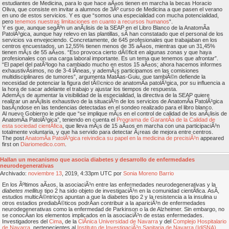
estudiantes de Medicina, para lo que hace aÃ±os tienen en marcha la becas Horacio
Oliva, que consiste en invitar a alumnos de 3Âº curso de Medicina a que pasen el verano
en uno de estos servicios. Y es que “somos una especialidad con mucha potencialidad,
pero
tenemos nuestras limitaciones en cuanto a recursos humanos
“.
Y es que, aunque segÃºn un anÃ¡lisis de la SEAP en el Libro Blanco de la AnatomÃ­a
PatolÃ³gica, aunque hay relevo en las plantillas, sÃ­ han constatado que el personal de los
servicios va envejeciendo. Concretamente, de 645 profesionales que trabajaban en los
centros encuestados, un 12,55% tienen menos de 35 aÃ±os, mientras que un 31,45%
tienen mÃ¡s de 55 aÃ±os. “Eso provoca cierto dÃ©ficit en algunas zonas y que haya
profesionales con una carga laboral importante. Es un tema que tenemos que afrontar”.
“El papel del patÃ³logo ha cambiado mucho en estos 15 aÃ±os; ahora hacemos informes
exhaustivÃ­simos, no de 3-4 lÃ­neas, y ademÃ¡s participamos en las comisiones
multidisciplinares de tumores”, argumenta MatÃ­as-Guiu, que tambiÃ©n defiende la
necesidad de potenciar la figura del tÃ©cnico de anatomÃ­a patolÃ³gica, por su influencia a
la hora de sacar adelante el trabajo y ajustar los tiempos de respuesta.
AdemÃ¡s de aumentar la visibilidad de la especialidad, la directiva de la SEAP quiere
realizar un anÃ¡lisis exhaustivo de la situaciÃ³n de los servicios de AnatomÃ­a PatolÃ³gica
basÃ¡ndose en las tendencias detectadas en el sondeo realizado para el libro blanco.
Al nuevo Gobierno le pide que “se implique mÃ¡s en el control de calidad de los anÃ¡lisis de
AnatomÃ­a PatolÃ³gica”, teniendo en cuenta el
Programa de GarantÃ­a de la Calidad de
esta sociedad cientÃ­fica
, que lleva mÃ¡s de 15 aÃ±os en marcha con una participaciÃ³n
totalmente voluntaria, y que ha servido para detectar Ã¡reas de mejora entre centros.
The post
AnatomÃ­a PatolÃ³gica reivindica su papel en la medicina de precisiÃ³n
appeared
first on
Diariomedico.com
.
Hallan un mecanismo que asocia diabetes y desarrollo de enfermedades
neurodegenerativas
Archivado:
noviembre
13
, 2019, 4:33pm UTC por
Sonia Moreno Barrio
En los Ãºltimos aÃ±os, la asociaciÃ³n entre las enfermedades neurodegenerativas y la
diabetes mellitus
tipo 2 ha sido objeto de investigaciÃ³n en la comunidad cientÃ­fica. AsÃ­,
estudios multicÃ©ntricos apuntan a que la diabetes tipo 2 y la resistencia a la insulina u
otros estadios prediabÃ©ticos podrÃ­an contribuir a la apariciÃ³n de enfermedades
neurodegenerativas como la enfermedad de Parkinson o la de Alzheimer. Sin embargo, no
se conocÃ­an los elementos implicados en la asociaciÃ³n de estas enfermedades.
Investigadores del
Cima
, de la
ClÃ­nica Universidad de Navarra
y del
Complejo Hospitalario
de Navarra
, pertenecientes al
Instituto de InvestigaciÃ³n Sanitaria de Navarra (IdiSNA)
,