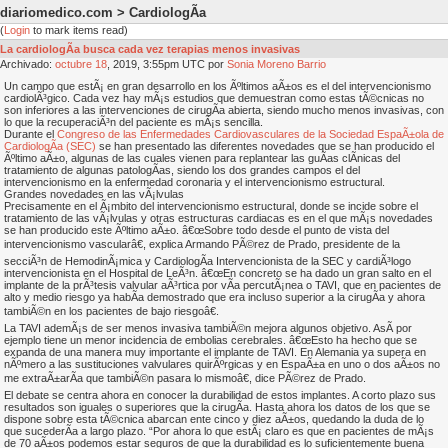
diariomedico.com > CardiologÃ­a
(
Login
to mark items read)
La cardiologÃ­a busca cada vez terapias menos invasivas
Archivado:
octubre
18
, 2019, 3:55pm UTC por
Sonia Moreno Barrio
Un campo que estÃ¡ en gran desarrollo en los Ãºltimos aÃ±os es el del intervencionismo
cardiolÃ³gico. Cada vez hay mÃ¡s estudios que demuestran como estas tÃ©cnicas no
son inferiores a las intervenciones de cirugÃ­a abierta, siendo mucho menos invasivas, con
lo que la recuperaciÃ³n del paciente es mÃ¡s sencilla.
Durante el
Congreso de las Enfermedades Cardiovasculares de la Sociedad EspaÃ±ola de
CardiologÃ­a (SEC)
se han presentado las diferentes novedades que se han producido el
Ãºltimo aÃ±o, algunas de las cuales vienen para replantear las guÃ­as clÃ­nicas del
tratamiento de algunas patologÃ­as, siendo los dos grandes campos el del
intervencionismo en la enfermedad coronaria y el intervencionismo estructural.
Grandes novedades en las vÃ¡lvulas
Precisamente en el Ã¡mbito del intervencionismo estructural, donde se incide sobre el
tratamiento de las vÃ¡lvulas y otras estructuras cardiacas es en el que mÃ¡s novedades
se han producido este Ãºltimo aÃ±o. â€œSobre todo desde el punto de vista del
intervencionismo vascularâ€, explica Armando PÃ©rez de Prado, presidente de la
secciÃ³n de HemodinÃ¡mica y CardiologÃ­a Intervencionista de la SEC y cardiÃ³logo
intervencionista en el Hospital de LeÃ³n. â€œEn concreto se ha dado un gran salto en el
implante de la prÃ³tesis valvular aÃ³rtica por vÃ­a percutÃ¡nea o TAVI, que en pacientes de
alto y medio riesgo ya habÃ­a demostrado que era incluso superior a la cirugÃ­a y ahora
tambiÃ©n en los pacientes de bajo riesgoâ€.
La TAVI ademÃ¡s de ser menos invasiva tambiÃ©n mejora algunos objetivo. AsÃ­ por
ejemplo tiene un menor incidencia de embolias cerebrales. â€œEsto ha hecho que se
expanda de una manera muy importante el implante de TAVI. En Alemania ya supera en
nÃºmero a las sustituciones valvulares quirÃºrgicas y en EspaÃ±a en uno o dos aÃ±os no
me extraÃ±arÃ­a que tambiÃ©n pasara lo mismoâ€, dice PÃ©rez de Prado.
El debate se centra ahora en conocer la durabilidad de estos implantes. A corto plazo sus
resultados son iguales o superiores que la cirugÃ­a. Hasta ahora los datos de los que se
dispone sobre esta tÃ©cnica abarcan ente cinco y diez aÃ±os, quedando la duda de lo
que sucederÃ­a a largo plazo. “Por ahora lo que estÃ¡ claro es que en pacientes de mÃ¡s
de 70 aÃ±os podemos estar seguros de que la durabilidad es lo suficientemente buena