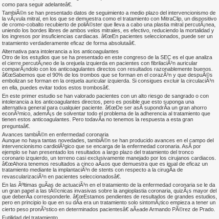
como para seguir adelanteâ€.
TambiÃ©n se han presentado datos de seguimiento a medio plazo del intervencionismo de
la vÃ¡vula mitral, en los que se demuestra como el tratamiento con MitraClip, un dispositivo
de cromo-cobalto recubierto de poliÃ©ster que lleva a cabo una plastia mitral percutÃ¡nea,
uniendo los bordes libres de ambos velos mitrales, es efectivo, reduciendo la mortalidad y
los ingresos por insuficiencias cardiacas. â€œEn pacientes seleccionados, puede ser un
tratamiento verdaderamente eficaz de forma absolutaâ€.
Alternativa para intolerancia a los anticoagulantes
Otro de los estudios que se ha presentado en este congreso de la SEC es el que analiza
el cierre percutÃ¡neo de la orejuela izquierda en pacientes con fibrilaciÃ³n auricular
comparÃ¡ndolo con los anticoagulantes directos con resultados razonablemente buenos.
â€œSabemos que el 90% de los trombos que se forman en el corazÃ³n y que despuÃ©s
embolizan se forman en la orejuela auricular izquierda. Si consigues excluir la circulaciÃ³n
en ella, puedes evitar todos estos trombosâ€.
En este primer estudio se han valorado pacientes con un alto riesgo de sangrado o con
intolerancia a los anticoagulantes directos, pero es posible que esto suponga una
alternativa general para cualquier paciente. â€œDe ser asÃ­ supondrÃ­a un gran ahorro
econÃ³mico, ademÃ¡s de solventar todo el problema de la adherencia al tratamiento que
tienen estos anticoagulantes. Pero todavÃ­a no tenemos la respuesta a esta gran
preguntaâ€.
Avances tambiÃ©n en enfermedad coronaria
Aunque no haya tantas novedades, tambiÃ©n se han producido avances en el campo del
intervencionismo cardiolÃ³gico que se encarga de la enfermedad coronaria. AsÃ­ por
ejemplo se han presentado los resultados a largo plazo del tratamiento del tronco
coronario izquierdo, un terreno casi exclusivamente manejado por los cirujanos cardiacos.
â€œAhora tenemos resultados a cinco aÃ±os que demuestra que es igual de eficaz un
tratamiento mediante la implantaciÃ³n de stents con respecto a la cirugÃ­a de
revascularizaciÃ³n en pacientes seleccionadosâ€.
En las Ãºltimas guÃ­as de actuaciÃ³n en el tratamiento de la enfermedad coronaria se le da
un gran papel a las tÃ©cnicas invasivas sobre la angioplastia coronaria, quizÃ¡s mayor del
que deberÃ­a corresponderle. â€œEstamos pendientes de resultados de grandes estudios,
pero en principio lo que en su dÃ­a era un tratamiento solo sintomÃ¡tico empieza a tener un
cierto peso pronÃ³stico en determinados pacientesâ€ aÃ±ade Armando PÃ©rez de Prado.
Futilidad del tratamiento