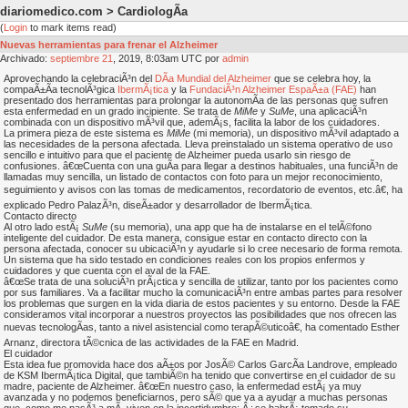
diariomedico.com > CardiologÃ­a
(
Login
to mark items read)
Nuevas herramientas para frenar el Alzheimer
Archivado:
septiembre
21
, 2019, 8:03am UTC por
admin
Aprovechando la celebraciÃ³n del
DÃ­a Mundial del Alzheimer
que se celebra hoy, la
compaÃ±Ã­a tecnolÃ³gica
IbermÃ¡tica
y la
FundaciÃ³n Alzheimer EspaÃ±a (FAE)
han
presentado dos herramientas para prolongar la autonomÃ­a de las personas que sufren
esta enfermedad en un grado incipiente. Se trata de
MiMe
y
SuMe
, una aplicaciÃ³n
combinada con un dispositivo mÃ³vil que, ademÃ¡s, facilita la labor de los cuidadores.
La primera pieza de este sistema es
MiMe
(mi memoria), un dispositivo mÃ³vil adaptado a
las necesidades de la persona afectada. Lleva preinstalado un sistema operativo de uso
sencillo e intuitivo para que el paciente de Alzheimer pueda usarlo sin riesgo de
confusiones. â€œCuenta con una guÃ­a para llegar a destinos habituales, una funciÃ³n de
llamadas muy sencilla, un listado de contactos con foto para un mejor reconocimiento,
seguimiento y avisos con las tomas de medicamentos, recordatorio de eventos, etc.â€, ha
explicado Pedro PalazÃ³n, diseÃ±ador y desarrollador de IbermÃ¡tica.
Contacto directo
Al otro lado estÃ¡
SuMe
(su memoria), una app que ha de instalarse en el telÃ©fono
inteligente del cuidador. De esta manera, consigue estar en contacto directo con la
persona afectada, conocer su ubicaciÃ³n y ayudarle si lo cree necesario de forma remota.
Un sistema que ha sido testado en condiciones reales con los propios enfermos y
cuidadores y que cuenta con el aval de la FAE.
â€œSe trata de una soluciÃ³n prÃ¡ctica y sencilla de utilizar, tanto por los pacientes como
por sus familiares. Va a facilitar mucho la comunicaciÃ³n entre ambas partes para resolver
los problemas que surgen en la vida diaria de estos pacientes y su entorno. Desde la FAE
consideramos vital incorporar a nuestros proyectos las posibilidades que nos ofrecen las
nuevas tecnologÃ­as, tanto a nivel asistencial como terapÃ©uticoâ€, ha comentado Esther
Arnanz, directora tÃ©cnica de las actividades de la FAE en Madrid.
El cuidador
Esta idea fue promovida hace dos aÃ±os por JosÃ© Carlos GarcÃ­a Landrove, empleado
de KSM IbermÃ¡tica Digital, que tambiÃ©n ha tenido que convertirse en el cuidador de su
madre, paciente de Alzheimer. â€œEn nuestro caso, la enfermedad estÃ¡ ya muy
avanzada y no podemos beneficiarnos, pero sÃ© que va a ayudar a muchas personas