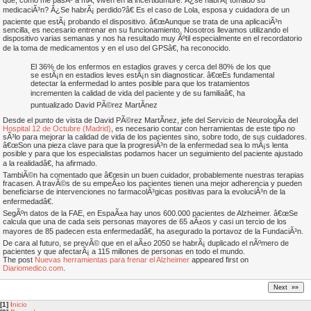
que, como me pasÃ³ a mÃ­, viven en la incertidumbre: Â¿se habrÃ¡ tomado su
medicaciÃ³n? Â¿Se habrÃ¡ perdido?â€ Es el caso de Lola, esposa y cuidadora de un
paciente que estÃ¡ probando el dispositivo. â€œAunque se trata de una aplicaciÃ³n
sencilla, es necesario entrenar en su funcionamiento. Nosotros llevamos utilizando el
dispositivo varias semanas y nos ha resultado muy Ãºtil especialmente en el recordatorio
de la toma de medicamentos y en el uso del GPSâ€, ha reconocido.
El 36% de los enfermos en estadios graves y cerca del 80% de los que
se estÃ¡n en estadios leves estÃ¡n sin diagnosticar. â€œEs fundamental
detectar la enfermedad lo antes posible para que los tratamientos
incrementen la calidad de vida del paciente y de su familiaâ€, ha
puntualizado David PÃ©rez MartÃ­nez
Desde el punto de vista de David PÃ©rez MartÃ­nez, jefe del Servicio de NeurologÃ­a del
Hospital 12 de Octubre (Madrid)
, es necesario contar con herramientas de este tipo no
sÃ³lo para mejorar la calidad de vida de los pacientes sino, sobre todo, de sus cuidadores.
â€œSon una pieza clave para que la progresiÃ³n de la enfermedad sea lo mÃ¡s lenta
posible y para que los especialistas podamos hacer un seguimiento del paciente ajustado
a la realidadâ€, ha afirmado.
TambiÃ©n ha comentado que â€œsin un buen cuidador, probablemente nuestras terapias
fracasen. A travÃ©s de su empeÃ±o los pacientes tienen una mejor adherencia y pueden
beneficiarse de intervenciones no farmacolÃ³gicas positivas para la evoluciÃ³n de la
enfermedadâ€.
SegÃºn datos de la FAE, en EspaÃ±a hay unos 600.000 pacientes de Alzheimer. â€œSe
calcula que una de cada seis personas mayores de 65 aÃ±os y casi un tercio de los
mayores de 85 padecen esta enfermedadâ€, ha asegurado la portavoz de la FundaciÃ³n.
De cara al futuro, se prevÃ© que en el aÃ±o 2050 se habrÃ¡ duplicado el nÃºmero de
pacientes y que afectarÃ¡ a 115 millones de personas en todo el mundo.
The post
Nuevas herramientas para frenar el Alzheimer
appeared first on
Diariomedico.com
.
[1]
I
nicio