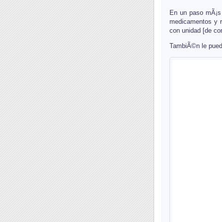
En un paso mÃ¡s a
medicamentos y ra
con unidad [de co
TambiÃ©n le pued