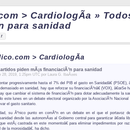
com > CardiologÃ­a » Todos
n para sanidad
ar
ico.com > CardiologÃ­a
artidos piden mÃ¡s financiaciÃ³n para sanidad
e
28
, 2019, 1:25pm UTC por
Laura G. IbaÃ±es
tar progresivamente hasta el 7% del PIB el gasto en Sanidadâ€ (PSOE), 
masiado en sanidad, hay que reforzar su financiaciÃ³nâ€ (VOX), â€œSe ha 
 que cambiar el sistema de financiaciÃ³n para dotar adecuadamente la sanid
ido este lunes en un debate electoral organizado por la AsociaciÃ³n Nacional
var el gasto sanitario.
idad, su Ãºnico punto en comÃºn en un debate en el que el portavoz d
nidad desde las autonomÃ­as al Gobierno central para garantizar â€œla libre 
 que estÃ¡ castrada en este momentoâ€ para eliminar impedimentos por ra
de la morosidadâ€, ha dicho.