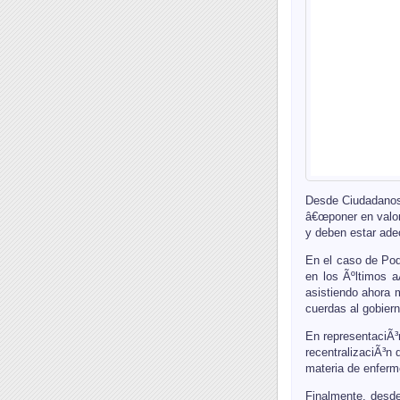
Desde Ciudadanos,
â€œponer en valor 
y deben estar ade
En el caso de Pod
en los Ãºltimos 
asistiendo ahora 
cuerdas al gobiern
En representaciÃ³
recentralizaciÃ³n 
materia de enferm
Finalmente, desde