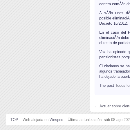
cartera comÃºn de
A sÃ³lo unos dÃ­
posible eliminaci
Decreto 16/2012.
En el caso del P
eliminaciÃ³n debe
el resto de partido
Vox ha opinado q
pensionistas porq
Ciudadanos se ha 
algunos trabajado
ha dejado la puert
The post
Todos lo
← Actuar sobre ciert
TOP
Web alojada en
Wesped
Última actualización: sáb 08 ago 20