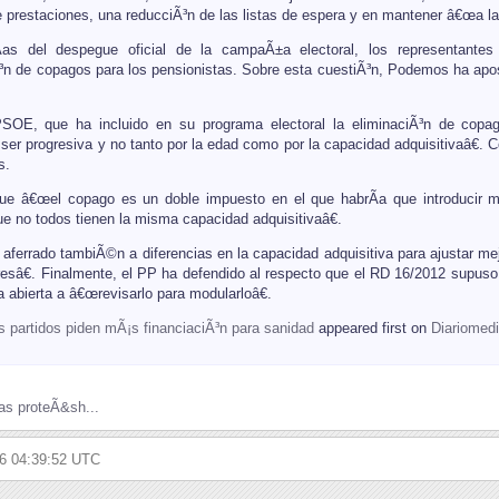
 prestaciones, una reducciÃ³n de las listas de espera y en mantener â€œa la 
as del despegue oficial de la campaÃ±a electoral, los representantes
Ã³n de copagos para los pensionistas. Sobre esta cuestiÃ³n, Podemos ha apost
SOE, que ha incluido en su programa electoral la eliminaciÃ³n de copa
 ser progresiva y no tanto por la edad como por la capacidad adquisitivaâ€
s.
ue â€œel copago es un doble impuesto en el que habrÃ­a que introducir m
ue no todos tienen la misma capacidad adquisitivaâ€.
aferrado tambiÃ©n a diferencias en la capacidad adquisitiva para ajustar 
resâ€. Finalmente, el PP ha defendido al respecto que el RD 16/2012 supuso
a abierta a â€œrevisarlo para modularloâ€.
s partidos piden mÃ¡s financiaciÃ³n para sanidad
appeared first on
Diariomed
as proteÃ&sh...
26 04:39:52 UTC