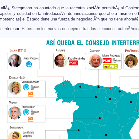
llÃ¡, Steegmann ha apuntado que la recentralizaciÃ³n permitirÃ¡ al Gobiern
pidez y equidad en la introducciÃ³n de innovaciones que ahora mismo no ti
mpetencias] el Estado tiene una fuerza de negociaciÃ³n que no tiene ahoraâ€
e interesar:
Estos son los nuevos consejeros tras las elecciones autonÃ³mic