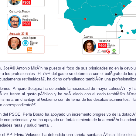
 JosÃ© Antonio MirÃ³n ha puesto el foco de sus prioridades no en la devolu
a los profesionales. El 75% del gasto se determina con el bolÃ­grafo de los 
cuadamente retribuidosâ€, ha dicho defendiendo tambiÃ©n una profesionalizac
emos, Amparo Botejara ha defendido la necesidad de mayor cohesiÃ³n y ha a
aÃ±os frente al gasto pÃºblico y ha seÃ±alado con el dedo tambiÃ©n â€œ
mismo a un chantaje al Gobierno con de tema de los desabastecimientos. Ha
o correspondienteâ€.
n del PSOE, Perla Borao ha apoyado un incremento progresivo de la dotaciÃ
de competencias y se ha apoyado un fortalecimiento de la atenciÃ³n bucodenta
edades raras y salud mental .
 el PP, Elvira Velasco, ha defendido una tarjeta sanitaria Ãºnica, libre ele