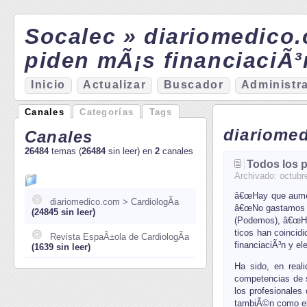
Socalec » diariomedico.
piden mÃ¡s financiaciÃ³
I
nicio
A
ctualizar
Bu
s
cador
A
d
ministr
Canales
Categorías
Tags
diariomed
Canales
26484
temas (
26484
sin leer) en
2
canales
Todos los p
Archivado:
octubr
â€œHay que aumen
diariomedico.com > CardiologÃ­a
â€œNo gastamos de
(24845 sin leer)
(Podemos), â€œHay
ticos han coincid
Revista EspaÃ±ola de CardiologÃ­a
financiaciÃ³n y ele
(1639 sin leer)
Ha sido, en real
competencias de sa
los profesionales
tambiÃ©n como el 