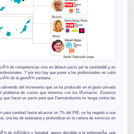
ciÃ³n de competencias sino en â€œun pacto por la sanidadâ€ y en
profesionales. Y por eso hay que poner a los profesionales en valor
iÃ³n de la gestiÃ³n sanitaria.
dvertido del incremento que se ha producido en el gasto privado
el problema de costes que tenemos con los fÃ¡rmacos. Estamos
y que hacer un pacto para que Farmaindustria no tenga contra las
³n para sanidad hasta alcanzar un 7% del PIB, se ha negado a una
l, una ley de eutanasia y profundizar en la cartera de servicios en
cciÃ³n de mÃ©dico y hospital, apoyo decidido a la enfermerÃ­a, una