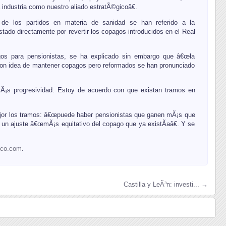
industria como nuestro aliado estratÃ©gicoâ€.
 de los partidos en materia de sanidad se han referido a la
ado directamente por revertir los copagos introducidos en el Real
gos para pensionistas, se ha explicado sin embargo que â€œla
. Con idea de mantener copagos pero reformados se han pronunciado
Ã¡s progresividad. Estoy de acuerdo con que existan tramos en
mejor los tramos: â€œpuede haber pensionistas que ganen mÃ¡s que
 un ajuste â€œmÃ¡s equitativo del copago que ya existÃ­aâ€. Y se
ico.com
.
Castilla y LeÃ³n: investi... →