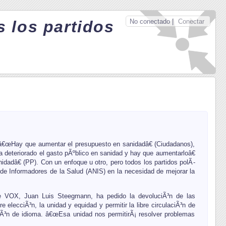
No conectado |
Conectar
 los partidos
â€œHay que aumentar el presupuesto en sanidadâ€ (Ciudadanos),
deteriorado el gasto pÃºblico en sanidad y hay que aumentarloâ€
adâ€ (PP). Con un enfoque u otro, pero todos los partidos polÃ­
 de Informadores de la Salud (ANIS) en la necesidad de mejorar la
e VOX, Juan Luis Steegmann, ha pedido la devoluciÃ³n de las
elecciÃ³n, la unidad y equidad y permitir la libre circulaciÃ³n de
zÃ³n de idioma. â€œEsa unidad nos permitirÃ¡ resolver problemas