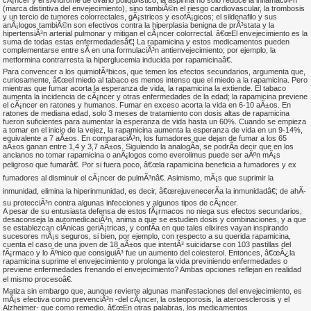
cÃ¡ncer y el sÃ­ndrome de ovario poliquÃ­stico; la aspirina no solo reduce la inflamaciÃ³n
(marca distintiva del envejecimiento), sino tambiÃ©n el riesgo cardiovascular, la trombosis
y un tercio de tumores colorrectales, gÃ¡stricos y esofÃ¡gicos; el sildenafilo y sus
anÃ¡logos tambiÃ©n son efectivos contra la hiperplasia benigna de prÃ³stata y la
hipertensiÃ³n arterial pulmonar y mitigan el cÃ¡ncer colorrectal. â€œEl envejecimiento es la
suma de todas estas enfermedadesâ€¦ La rapamicina y estos medicamentos pueden
complementarse entre sÃ­ en una formulaciÃ³n antienvejecimiento; por ejemplo, la
metformina contrarresta la hiperglucemia inducida por rapamicinaâ€.
Para convencer a los quimiofÃ³bicos, que temen los efectos secundarios, argumenta que,
curiosamente, â€œel miedo al tabaco es menos intenso que el miedo a la rapamicina. Pero
mientras que fumar acorta la esperanza de vida, la rapamicina la extiende. El tabaco
aumenta la incidencia de cÃ¡ncer y otras enfermedades de la edad; la rapamicina previene
el cÃ¡ncer en ratones y humanos. Fumar en exceso acorta la vida en 6-10 aÃ±os. En
ratones de mediana edad, solo 3 meses de tratamiento con dosis altas de rapamicina
fueron suficientes para aumentar la esperanza de vida hasta un 60%. Cuando se empieza
a tomar en el inicio de la vejez, la rapamicina aumenta la esperanza de vida en un 9-14%,
equivalente a 7 aÃ±os. En comparaciÃ³n, los fumadores que dejan de fumar a los 65
aÃ±os ganan entre 1,4 y 3,7 aÃ±os. Siguiendo la analogÃ­a, se podrÃ­a decir que en los
ancianos no tomar rapamicina o anÃ¡logos como everolimus puede ser aÃºn mÃ¡s
peligroso que fumarâ€. Por si fuera poco, â€œla rapamicina beneficia a fumadores y ex
fumadores al disminuir el cÃ¡ncer de pulmÃ³nâ€. Asimismo, mÃ¡s que suprimir la
inmunidad, elimina la hiperinmunidad, es decir, â€œrejuvenecerÃ­a la inmunidadâ€; de ahÃ­
su protecciÃ³n contra algunas infecciones y algunos tipos de cÃ¡ncer.
A pesar de su entusiasta defensa de estos fÃ¡rmacos no niega sus efectos secundarios,
desaconseja la automedicaciÃ³n, anima a que se estudien dosis y combinaciones, y a que
se establezcan clÃ­nicas geriÃ¡tricas, y confÃ­a en que tales elixires vayan inspirando
sucesores mÃ¡s seguros, si bien, por ejemplo, con respecto a su querida rapamicina,
cuenta el caso de una joven de 18 aÃ±os que intentÃ³ suicidarse con 103 pastillas del
fÃ¡rmaco y lo Ãºnico que consiguiÃ³ fue un aumento del colesterol. Entonces, â€œÂ¿la
rapamicina suprime el envejecimiento y prolonga la vida previniendo enfermedades o
previene enfermedades frenando el envejecimiento? Ambas opciones reflejan en realidad
el mismo procesoâ€.
Matiza sin embargo que, aunque revierte algunas manifestaciones del envejecimiento, es
mÃ¡s efectiva como prevenciÃ³n -del cÃ¡ncer, la osteoporosis, la ateroesclerosis y el
Alzheimer- que como remedio. â€œEn otras palabras, los medicamentos