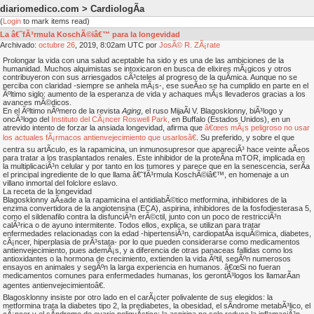
diariomedico.com > CardiologÃ­a
(
Login
to mark items read)
La â€˜fÃ³rmula KoschÃ©iâ€™ para la longevidad
Archivado:
octubre
26
, 2019, 8:02am UTC por
JosÃ© R. ZÃ¡rate
Prolongar la vida con una salud aceptable ha sido y es una de las ambiciones de la
humanidad. Muchos alquimistas se intoxicaron en busca de elixires mÃ¡gicos y otros
contribuyeron con sus arriesgados cÃ³cteles al progreso de la quÃ­mica. Aunque no se
perciba con claridad -siempre se anhela mÃ¡s-, ese sueÃ±o se ha cumplido en parte en el
Ãºltimo siglo: aumento de la esperanza de vida y achaques mÃ¡s llevaderos gracias a los
avances mÃ©dicos.
En el Ãºltimo nÃºmero de la revista
Aging
, el ruso MijaÃ­l V. Blagosklonny, biÃ³logo y
oncÃ³logo del
Instituto del CÃ¡ncer Roswell Park,
en Buffalo (Estados Unidos), en un
atrevido intento de forzar la ansiada longevidad, afirma que
â€œes mÃ¡s peligroso no usar
los actuales fÃ¡rmacos antienvejecimiento que usarlosâ€
. Su preferido, y sobre el que
centra su artÃ­culo, es la rapamicina, un inmunosupresor que apareciÃ³ hace veinte aÃ±os
para tratar a los trasplantados renales. Este inhibidor de la proteÃ­na mTOR, implicada en
la multiplicaciÃ³n celular y por tanto en los tumores y parece que en la senescencia, serÃ­a
el principal ingrediente de lo que llama â€˜fÃ³rmula KoschÃ©iâ€™, en homenaje a un
villano inmortal del folclore eslavo.
La receta de la longevidad
Blagosklonny aÃ±ade a la rapamicina el antidiabÃ©tico metformina, inhibidores de la
enzima convertidora de la angiotensina (ECA), aspirina, inhibidores de la fosfodiesterasa 5,
como el sildenafilo contra la disfunciÃ³n erÃ©ctil, junto con un poco de restricciÃ³n
calÃ³rica o de ayuno intermitente. Todos ellos, explica, se utilizan para tratar
enfermedades relacionadas con la edad -hipertensiÃ³n, cardiopatÃ­a isquÃ©mica, diabetes,
cÃ¡ncer, hiperplasia de prÃ³stata- por lo que pueden considerarse como medicamentos
antienvejecimiento, pues ademÃ¡s, y a diferencia de otras panaceas fallidas como los
antioxidantes o la hormona de crecimiento, extienden la vida Ãºtil, segÃºn numerosos
ensayos en animales y segÃºn la larga experiencia en humanos. â€œSi no fueran
medicamentos comunes para enfermedades humanas, los gerontÃ³logos los llamarÃ­an
agentes antienvejecimientoâ€.
Blagosklonny insiste por otro lado en el carÃ¡cter polivalente de sus elegidos: la
metformina trata la diabetes tipo 2, la prediabetes, la obesidad, el sÃ­ndrome metabÃ³lico, el