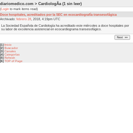
diariomedico.com > CardiologÃ­a
(1 sin leer)
(
Login
to mark items read)
Doce hospitales, acreditados por la SEC en ecocardiografía transesofágica
Archivado:
febrero
28
, 2018, 4:19pm UTC
La Sociedad Española de Cardiología ha acreditado este miércoles a doce hospitales por
su labor de excelencia asistencial en ecocardiograma transesofágico.
[1]
I
nicio
[2]
Bu
s
cador
[3]
Canales
[4]
Categorías
[5]
Refresh
[6]
TOP of Page