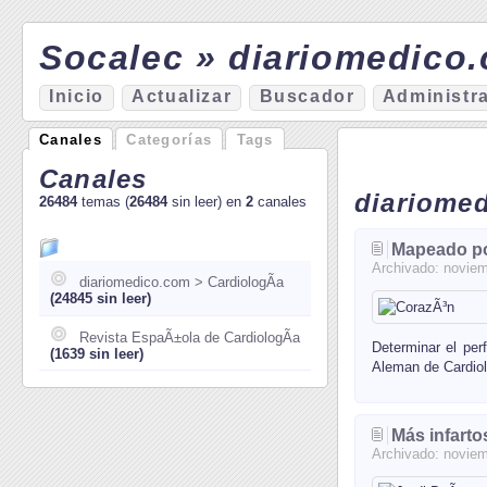
Socalec » diariomedico.
I
nicio
A
ctualizar
Bu
s
cador
A
d
ministr
Canales
Categorías
Tags
Canales
diariome
26484
temas (
26484
sin leer) en
2
canales
Mapeado po
Archivado:
noviem
diariomedico.com > CardiologÃ­a
(24845 sin leer)
Revista EspaÃ±ola de CardiologÃ­a
Determinar el per
(1639 sin leer)
Aleman de Cardiolo
Más infarto
Archivado:
noviem