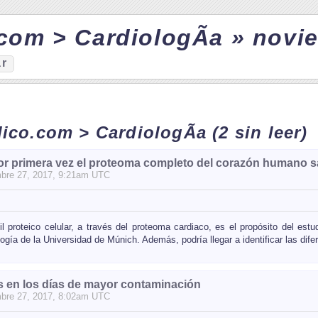
com > CardiologÃ­a » novi
ar
dico.com > CardiologÃ­a
(2 sin leer)
r primera vez el proteoma completo del corazón humano 
bre
27
, 2017, 9:21am UTC
fil proteico celular, a través del proteoma cardiaco, es el propósito del es
gía de la Universidad de Múnich. Además, podría llegar a identificar las difer
s en los días de mayor contaminación
bre
27
, 2017, 8:02am UTC