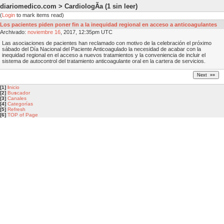
diariomedico.com > CardiologÃ­a
(1 sin leer)
(
Login
to mark items read)
Los pacientes piden poner fin a la inequidad regional en acceso a anticoagulantes
Archivado:
noviembre
16
, 2017, 12:35pm UTC
Las asociaciones de pacientes han reclamado con motivo de la celebración el próximo
sábado del Día Nacional del Paciente Anticoagulado la necesidad de acabar con la
inequidad regional en el acceso a nuevos tratamientos y la conveniencia de incluir el
sistema de autocontrol del tratamiento anticoagulante oral en la cartera de servicios.
[1]
I
nicio
[2]
Bu
s
cador
[3]
Canales
[4]
Categorías
[5]
Refresh
[6]
TOP of Page