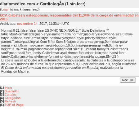
diariomedico.com > CardiologÃ­a
(1 sin leer)
(
Login
to mark items read)
ECV, diabetes y osteoporosis, responsables del 11,34% de la carga de enfermedad en
2015
Archivado:
noviembre
14
, 2017, 11:33am UTC
Normal 0 21 false false false ES X-NONE X-NONE /* Style Definitions */
table.MsoNormalTable{mso-style-name:"Tabla normal";mso-tstyle-rowband-size:0;mso-
tstyle-colband-size:0;mso-style-noshow:yes;mso-style-priority:99;mso-style-
parent:"";mso-padding-alt:0cm 5.4pt 0cm 5.4pt;mso-para-margin-top:0cm;mso-para-
margin-right:0cm;mso-para-margin-bottom:10.0pt;mso-para-margin-left:0cm;line-
height:115%;mso-pagination:widow-orphan;font-size:11.0pt;font-family:"Calibri","sans-
serif";mso-ascii-font-family:Calibri;mso-ascii-theme-font:minor-latin;mso-hansi-font-
family:Calibri;mso-hansi-theme-font:minor-latin;mso-fareast-language:EN-US;}
El coste social atribuible a la enfermedad cardiovascular, la diabetes y la osteoporosis es
de 26.489 millones de euros, lo que representa el 3,15 por ciento del PIB, según el informe
El Coste de la enfermedad potencialmente prevenible en España
, realizado por la
Fundación Mapfre.
[1]
I
nicio
[2]
Bu
s
cador
[3]
Canales
[4]
Categorías
[5]
Refresh
[6]
TOP of Page