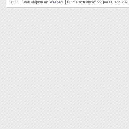
TOP
Web alojada en
Wesped
Última actualización: jue 06 ago 20