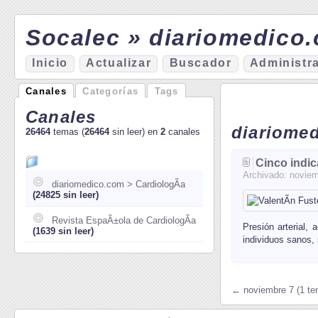
Socalec » diariomedico.
I
nicio
A
ctualizar
Bu
s
cador
A
d
ministr
Canales
Categorías
Tags
Canales
diariome
26464
temas (
26464
sin leer) en
2
canales
Cinco indic
Archivado:
noviem
diariomedico.com > CardiologÃ­a
(24825 sin leer)
Revista EspaÃ±ola de CardiologÃ­a
Presión arterial,
(1639 sin leer)
individuos sanos,
← noviembre 7 (1 te