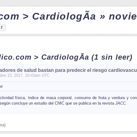
com > CardiologÃ­a » novi
ar
dico.com > CardiologÃ­a
(1 sin leer)
adores de salud bastan para predecir el riesgo cardiovasc
bre
13
, 2017, 10:43am UTC
 actividad física, índice de masa corporal, consumo de fruta y verdura y c
 según concluye un estudio del CNIC que se publica en la revista
JACC
.
ma)