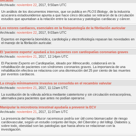
décadas
Archivado:
noviembre
22
, 2017, 9:50am UTC
Un análisis de los documentos internos, que se publica en
PLOS Biology
, de la industria
azucarera estadounidense apunta a que hace cinco décadas se retiraron de la circulación
estudios que apuntaban a la relación entre la sacarosa y patologías cardiacas y cáncer.
Los rotores cardiacos, esenciales en la fisiopatología de la fibrilación auricular
Archivado:
noviembre
22
, 2017, 9:03am UTC
Expertos en ingeniería biomédica, cardiología y electrofisiología repasan las novedades en
el manejo de la fibrilación auricular.
El 'paciente experto' ayudará a los pacientes con cardiopatías coronarias graves
Archivado:
noviembre
21
, 2017, 12:14pm UTC
El
Paciente Experto en Cardiopatías
, ideado por
Mimocardio
, colaborará en la
rehabilitación de pacientes con síndromes coronarios graves. La importancia de una
rehabilitación efectiva se relaciona con una disminución del 25 por ciento de las muertes
por eventos cardiacos.
La cirugía mínimamente invasiva se consolida en el recambio valvular
Archivado:
noviembre
21
, 2017, 11:12am UTC
La sustitución de la válvula aórtica mediante cateterismo y sin circulación extracorpórea,
alternativa para pacientes que antes no podían operarse.
Manipular la microbiota intestinal ayudaría a prevenir la ECV
Archivado:
noviembre
21
, 2017, 11:07am UTC
La presencia del hongo
Mucor racemosus
podría ser útil como biomarcador de riesgo
cardiovascular, según un estudio conjunto del Iispv, del Ciberobn y del Idibgi. Diabetes y,
sobre todo, obesidad son las patologías que hasta ahora se relacionan con la
investigación.