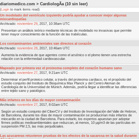
diariomedico.com > CardiologÃ­a
(10 sin leer)
(
Login
to mark items read)
Un modelado del ventrículo izquierdo podría ayudar a conocer mejor algunas
miocardiopatías
Archivado:
noviembre
29
, 2017, 10:38am UTC
Presentan un análisis teórico mediante técnicas de modelado no invasivas que permite
tener mayor conocimiento de la función de las trabéculas.
Los contaminantes ambientales van directos al corazón
Archivado:
noviembre
28
, 2017, 10:46am UTC
Aumenta la evidencia de que agentes como el arsénico o el plomo tienen una estrecha
relación con la enfermedad cardiovascular.
Mapeado por primera vez el proteoma completo del corazón humano sano
Archivado:
noviembre
27
, 2017, 9:21am UTC
Determinar el perfil proteico celular, a través del proteoma cardiaco, es el propósito del
estudio conjunto del Instituto de Bioquímica Max Planck y del Centro Aleman de
Cardiología de la Universidad de Múnich. Además, podría llegar a identificar las diferencias
entre tejido sano y patológico.
Más infartos en los días de mayor contaminación
Archivado:
noviembre
27
, 2017, 8:02am UTC
Según un estudio conjunto del CiberCV y del Instituto de Investigación del Valle de Hebron,
de Barcelona, durante los días de mayor contaminación se producirían más infartos de
miocardio en la ciudad de Barcelona. Para evitarlo, los expertos apuestan por adoptar
firmes políticas medioambientales que reduzcan, al menos, 10 μg/m3 de las partículas en
suspensión PM 2,5, las más perjudiciales.
Las azucareras retuvieron pruebas de los efectos de la sacarosa en la salud durante