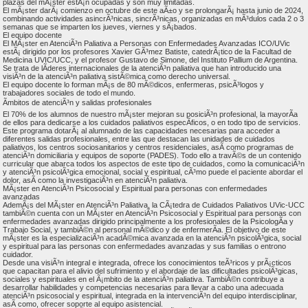
plazas del mÃ¡ster estÃ¡n ocupadas y son muy limitadas.
El mÃ¡ster darÃ¡ comienzo en octubre de este aÃ±o y se prolongarÃ¡ hasta junio de 2024,
combinando actividades asincrÃ³nicas, sincrÃ³nicas, organizadas en mÃ³dulos cada 2 o 3
semanas que se imparten los jueves, viernes y sÃ¡bados.
El equipo docente
El MÃ¡ster en AtenciÃ³n Paliativa a Personas con Enfermedades Avanzadas ICO/UVic
estÃ¡ dirigido por los profesores Xavier GÃ³mez Batiste, catedrÃ¡tico de la Facultad de
Medicina UVIC/UCC, y el profesor Gustavo de Simone, del Instituto Pallium de Argentina.
Se trata de lÃ­deres internacionales de la atenciÃ³n paliativa que han introducido una
visiÃ³n de la atenciÃ³n paliativa sistÃ©mica como derecho universal.
El equipo docente lo forman mÃ¡s de 80 mÃ©dicos, enfermeras, psicÃ³logos y
trabajadores sociales de todo el mundo.
Ãmbitos de atenciÃ³n y salidas profesionales
El 70% de los alumnos de nuestro mÃ¡ster mejoran su posiciÃ³n profesional, la mayorÃ­a
de ellos para dedicarse a los cuidados paliativos especÃ­ficos, o en todo tipo de servicios.
Este programa dotarÃ¡ al alumnado de las capacidades necesarias para acceder a
diferentes salidas profesionales, entre las que destacan las unidades de cuidados
paliativos, los centros sociosanitarios y centros residenciales, asÃ­ como programas de
atenciÃ³n domiciliaria y equipos de soporte (PADES). Todo ello a travÃ©s de un contenido
curricular que abarca todos los aspectos de este tipo de cuidados, como la comunicaciÃ³n
y atenciÃ³n psicolÃ³gica emocional, social y espiritual, cÃ³mo puede el paciente abordar el
dolor, asÃ­ como la investigaciÃ³n en atenciÃ³n paliativa.
MÃ¡ster en AtenciÃ³n Psicosocial y Espiritual para personas con enfermedades
avanzadas
AdemÃ¡s del MÃ¡ster en AtenciÃ³n Paliativa, la CÃ¡tedra de Cuidados Paliativos UVic-UCC
tambiÃ©n cuenta con un MÃ¡ster en AtenciÃ³n Psicosocial y Espiritual para personas con
enfermedades avanzadas dirigido principalmente a los profesionales de la PsicologÃ­a y
Trabajo Social, y tambiÃ©n al personal mÃ©dico y de enfermerÃ­a. El objetivo de este
mÃ¡ster es la especializaciÃ³n acadÃ©mica avanzada en la atenciÃ³n psicolÃ³gica, social
y espiritual para las personas con enfermedades avanzadas y sus familias o entrono
cuidador.
Desde una visiÃ³n integral e integrada, ofrece los conocimientos teÃ³ricos y prÃ¡cticos
que capacitan para el alivio del sufrimiento y el abordaje de las dificultades psicolÃ³gicas,
sociales y espirituales en el Ã¡mbito de la atenciÃ³n paliativa. TambiÃ©n contribuye a
desarrollar habilidades y competencias necesarias para llevar a cabo una adecuada
atenciÃ³n psicosocial y espiritual, integrada en la intervenciÃ³n del equipo interdisciplinar,
asÃ­ como, ofrecer soporte al equipo asistencial.