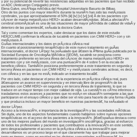
y por su potencial de revertir las resistencias adquiridas en las pacientes que han recibido
un ADC (Anticuerpo Conjugado) previo.
Elena Galve, oncÃ³loga mÃ©dica del Hospital Universitario Basurto de Bilbao.
Otro de los puntos con mayor interÃ©s durante la reuniÃ³n han sido las metÃ¡stasis
cerebrales, ya que aproximadamente el 50% [iii] [iv] [v] [vi] [vii] Â de los pacientes con
cÃ¡ncer de mama metastÃ¡sico HER2+ acaban desarrollÃ¡ndolas. â€œLa afectaciÃ³n
cerebral sintomÃ¡ticaÂ es una de las situaciones de mayor pÃ©rdida de calidad de vidaÂ y
deterioro de las pacientesâ€, seÃ±ala la doctora Galve.
Tal y como comentan los expertos, cabe destacar que los datos de este estudio
HER2CLIMB confirman la eficacia de tucatinib en pacientes con CMM HER2+ con y sin
metÃ¡stasis.Â
GuÃ­as internacionales y los datos en prÃ¡ctica clÃ­nica real
En cuanto al posicionamiento terapÃ©utico de este nuevo tratamiento en guÃ­as
internacionales, el doctor LÃ³pez ha seÃ±alado que â€œen la Ãºltima guÃ­a publicada por la
Sociedad Europea de OncologÃ­a MÃ©dica (SEOM), tucatinib se posiciona como
tratamiento preferente en tercera lÃ­nea del cÃ¡ncer de mama metastÃ¡sico HER2+ en
pacientes con y sin metÃ¡stasis, con una puntuaciÃ³n de 4 sobre 5 en la escala de
beneficio clÃ­nico. TambiÃ©n posiciona preferentemente a este tratamiento en segunda y
tercera lÃ­nea en pacientes con CMM HER2 + y metÃ¡stasis cerebrales activas; es decir,
con clÃ­nica y en las que no estÃ¡ indicado un tratamiento localâ€.
Por otro lado, cabe destacar el peso de la experiencia en prÃ¡ctica clÃ­nica real, pues
â€œsupone un avance en supervivencia y en intervalo libre de progresiÃ³n de los
pacientes con CMM HER2+ en segunda y en tercera lÃ­nea de tratamiento, lo que se
traduce en un mayor tiempo con mejor calidad de vida. La cuestiÃ³n es cÃ³mo inferimos o
trasladamos estos avances a pacientes que no estÃ¡n en situaciÃ³n semejante a las que
participaron en el ensayo clÃ­nico y que debe ser el reto para hacerlo de una forma rÃ¡pida
y que produzca incluso un mayor beneficio en nuestras pacientesâ€, ha seÃ±alado el
doctor LÃ³pez.
Acceso a la innovaciÃ³n, e importancia de la investigaciÃ³n y las sociedades mÃ©dicas
Sin duda, uno de los aspectos fundamentales cuando hablamos sobre nuevas opciones
terapÃ©uticas es el acceso de los pacientes a la innovaciÃ³n. â€œEspaÃ±a destaca como
uno de los mejores paÃ­ses del mundo en investigaciÃ³n oncolÃ³gica, gracias al esfuerzo
de todos los profesionales y pacientes que contribuimos a la innovaciÃ³n en este sentido,
pero desgraciadamente el acceso en la prÃ¡ctica clÃ­nica a la innovaciÃ³n que
desarrollamos es un proceso largo en el que claramente hay que trabajar para mejorar
tanto en tiempo, como en equidad en las distintas comunidades autÃ³nomasâ€, ha