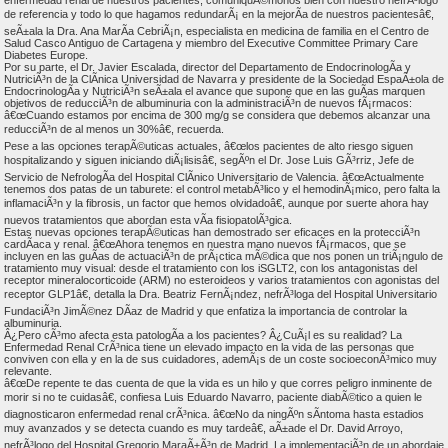
de referencia y todo lo que hagamos redundarÃ¡ en la mejorÃ­a de nuestros pacientesâ€,
seÃ±ala la Dra. Ana MarÃ­a CebriÃ¡n, especialista en medicina de familia en el Centro de
Salud Casco Antiguo de Cartagena y miembro del Executive Committee Primary Care
Diabetes Europe.
Por su parte, el Dr. Javier Escalada, director del Departamento de EndocrinologÃ­a y
NutriciÃ³n de la ClÃ­nica Universidad de Navarra y presidente de la Sociedad EspaÃ±ola de
EndocrinologÃ­a y NutriciÃ³n seÃ±ala el avance que supone que en las guÃ­as marquen
objetivos de reducciÃ³n de albuminuria con la administraciÃ³n de nuevos fÃ¡rmacos:
â€œCuando estamos por encima de 300 mg/g se considera que debemos alcanzar una
reducciÃ³n de al menos un 30%â€, recuerda.
Pese a las opciones terapÃ©uticas actuales, â€œlos pacientes de alto riesgo siguen
hospitalizando y siguen iniciando diÃ¡lisisâ€, segÃºn el Dr. Jose Luis GÃ³rriz, Jefe de
Servicio de NefrologÃ­a del Hospital ClÃ­nico Universitario de Valencia. â€œActualmente
tenemos dos patas de un taburete: el control metabÃ³lico y el hemodinÃ¡mico, pero falta la
inflamaciÃ³n y la fibrosis, un factor que hemos olvidadoâ€, aunque por suerte ahora hay
nuevos tratamientos que abordan esta vÃ­a fisiopatolÃ³gica.
Estas nuevas opciones terapÃ©uticas han demostrado ser eficaces en la protecciÃ³n
cardÃ­aca y renal. â€œAhora tenemos en nuestra mano nuevos fÃ¡rmacos, que se
incluyen en las guÃ­as de actuaciÃ³n de prÃ¡ctica mÃ©dica que nos ponen un triÃ¡ngulo de
tratamiento muy visual: desde el tratamiento con los iSGLT2, con los antagonistas del
receptor mineralocorticoide (ARM) no esteroideos y varios tratamientos con agonistas del
receptor GLP1â€, detalla la Dra. Beatriz FernÃ¡ndez, nefrÃ³loga del Hospital Universitario
FundaciÃ³n JimÃ©nez DÃ­az de Madrid y que enfatiza la importancia de controlar la
albuminuria.
Â¿Pero cÃ³mo afecta esta patologÃ­a a los pacientes? Â¿CuÃ¡l es su realidad? La
Enfermedad Renal CrÃ³nica tiene un elevado impacto en la vida de las personas que
conviven con ella y en la de sus cuidadores, ademÃ¡s de un coste socioeconÃ³mico muy
relevante.
â€œDe repente te das cuenta de que la vida es un hilo y que corres peligro inminente de
morir si no te cuidasâ€, confiesa Luis Eduardo Navarro, paciente diabÃ©tico a quien le
diagnosticaron enfermedad renal crÃ³nica. â€œNo da ningÃºn sÃ­ntoma hasta estadios
muy avanzados y se detecta cuando es muy tardeâ€, aÃ±ade el Dr. David Arroyo,
nefrÃ³logo del Hospital Gregorio MaraÃ±Ã³n de Madrid. La implementaciÃ³n de un abordaje