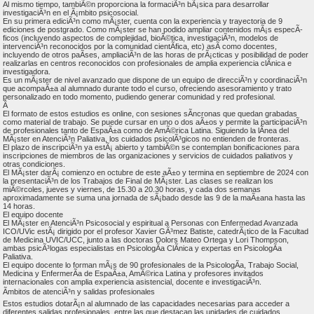
Al mismo tiempo, tambiÃ©n proporciona la formaciÃ³n bÃ¡sica para desarrollar
investigaciÃ³n en el Ã¡mbito psicosocial.
En su primera ediciÃ³n como mÃ¡ster, cuenta con la experiencia y trayectoria de 9
ediciones de postgrado. Como mÃ¡ster se han podido ampliar contenidos mÃ¡s especÃ­
ficos (incluyendo aspectos de complejidad, bioÃ©tica, investigaciÃ³n, modelos de
intervenciÃ³n reconocidos por la comunidad cientÃ­fica, etc) asÃ­ como docentes,
incluyendo de otros paÃ­ses, ampliaciÃ³n de las horas de prÃ¡cticas y posibilidad de poder
realizarlas en centros reconocidos con profesionales de amplia experiencia clÃ­nica e
investigadora.
Es un mÃ¡ster de nivel avanzado que dispone de un equipo de direcciÃ³n y coordinaciÃ³n
que acompaÃ±a al alumnado durante todo el curso, ofreciendo asesoramiento y trato
personalizado en todo momento, pudiendo generar comunidad y red profesional.
Â
El formato de estos estudios es online, con sesiones sÃ­ncronas que quedan grabadas
como material de trabajo. Se puede cursar en uno o dos aÃ±os y permite la participaciÃ³n
de profesionales tanto de EspaÃ±a como de AmÃ©rica Latina. Siguiendo la lÃ­nea del
MÃ¡ster en AtenciÃ³n Paliativa, los cuidados psicolÃ³gicos no entienden de fronteras.
El plazo de inscripciÃ³n ya estÃ¡ abierto y tambiÃ©n se contemplan bonificaciones para
inscripciones de miembros de las organizaciones y servicios de cuidados paliativos y
otras condiciones.
El MÃ¡ster darÃ¡ comienzo en octubre de este aÃ±o y termina en septiembre de 2024 con
la presentaciÃ³n de los Trabajos de Final de MÃ¡ster. Las clases se realizan los
miÃ©rcoles, jueves y viernes, de 15.30 a 20.30 horas, y cada dos semanas
aproximadamente se suma una jornada de sÃ¡bado desde las 9 de la maÃ±ana hasta las
14 horas.
El equipo docente
El MÃ¡ster en AtenciÃ³n Psicosocial y espiritual a Personas con Enfermedad Avanzada
ICO/UVic estÃ¡ dirigido por el profesor Xavier GÃ³mez Batiste, catedrÃ¡tico de la Facultad
de Medicina UVIC/UCC, junto a las doctoras Dolors Mateo Ortega y Lori Thompson,
ambas psicÃ³logas especialistas en PsicologÃ­a ClÃ­nica y expertas en PsicologÃ­a
Paliativa.
El equipo docente lo forman mÃ¡s de 90 profesionales de la PsicologÃ­a, Trabajo Social,
Medicina y EnfermerÃ­a de EspaÃ±a, AmÃ©rica Latina y profesores invitados
internacionales con amplia experiencia asistencial, docente e investigaciÃ³n.
Ãmbitos de atenciÃ³n y salidas profesionales
Estos estudios dotarÃ¡n al alumnado de las capacidades necesarias para acceder a
diferentes salidas profesionales, entre las que destacan las unidades de cuidados