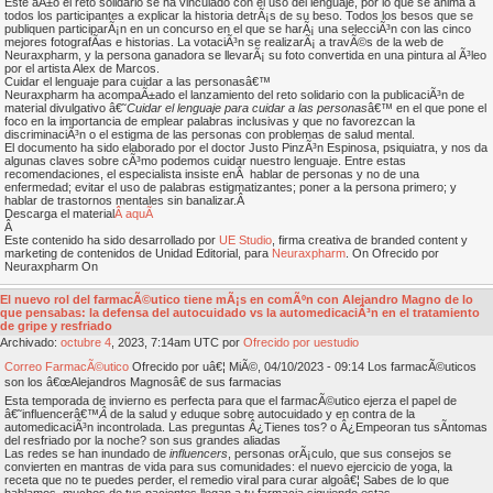
Este aÃ±o el reto solidario se ha vinculado con el uso del lenguaje, por lo que se anima a
todos los participantes a explicar la historia detrÃ¡s de su beso. Todos los besos que se
publiquen participarÃ¡n en un concurso en el que se harÃ¡ una selecciÃ³n con las cinco
mejores fotografÃ­as e historias. La votaciÃ³n se realizarÃ¡ a travÃ©s de la web de
Neuraxpharm, y la persona ganadora se llevarÃ¡ su foto convertida en una pintura al Ã³leo
por el artista Alex de Marcos.
Cuidar el lenguaje para cuidar a las personasâ€™
Neuraxpharm ha acompaÃ±ado el lanzamiento del reto solidario con la publicaciÃ³n de
material divulgativo â€˜
Cuidar el lenguaje para cuidar a las personas
â€™ en el que pone el
foco en la importancia de emplear palabras inclusivas y que no favorezcan la
discriminaciÃ³n o el estigma de las personas con problemas de salud mental.
El documento ha sido elaborado por el doctor Justo PinzÃ³n Espinosa, psiquiatra, y nos da
algunas claves sobre cÃ³mo podemos cuidar nuestro lenguaje. Entre estas
recomendaciones, el especialista insiste enÂ hablar de personas y no de una
enfermedad; evitar el uso de palabras estigmatizantes; poner a la persona primero; y
hablar de trastornos mentales sin banalizar.Â
Descarga el material
Â aquÃ­
Â
Este contenido ha sido desarrollado por
UE Studio
, firma creativa de branded content y
marketing de contenidos de Unidad Editorial, para
Neuraxpharm
. On Ofrecido por
Neuraxpharm On
El nuevo rol del farmacÃ©utico tiene mÃ¡s en comÃºn con Alejandro Magno de lo
que pensabas: la defensa del autocuidado vs la automedicaciÃ³n en el tratamiento
de gripe y resfriado
Archivado:
octubre
4
, 2023, 7:14am UTC por
Ofrecido por uestudio
Correo FarmacÃ©utico
Ofrecido por uâ€¦ MiÃ©, 04/10/2023 - 09:14 Los farmacÃ©uticos
son los â€œAlejandros Magnosâ€ de sus farmacias
Esta temporada de invierno es perfecta para que el farmacÃ©utico ejerza el papel de
â€˜influencerâ€™
Â
de la salud y eduque sobre autocuidado y en contra de la
automedicaciÃ³n incontrolada. Las preguntas Â¿Tienes tos? o Â¿Empeoran tus sÃ­ntomas
del resfriado por la noche? son sus grandes aliadas
Las redes se han inundado de
influencers
, personas orÃ¡culo, que sus consejos se
convierten en mantras de vida para sus comunidades: el nuevo ejercicio de yoga, la
receta que no te puedes perder, el remedio viral para curar algoâ€¦ Sabes de lo que
hablamos, muchos de tus pacientes llegan a tu farmacia siguiendo estas