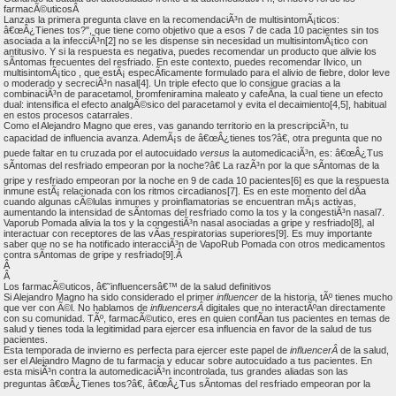
farmacÃ©uticosÂ
Lanzas la primera pregunta clave en la recomendaciÃ³n de multisintomÃ¡ticos:
â€œÂ¿Tienes tos?", que tiene como objetivo que a esos 7 de cada 10 pacientes sin tos
asociada a la infecciÃ³n[2] no se les dispense sin necesidad un multisintomÃ¡tico con
antitusivo. Y si la respuesta es negativa, puedes recomendar un producto que alivie los
sÃ­ntomas frecuentes del resfriado. En este contexto, puedes recomendar Ilvico, un
multisintomÃ¡tico , que estÃ¡ especÃ­ficamente formulado para el alivio de fiebre, dolor leve
o moderado y secreciÃ³n nasal[4]. Un triple efecto que lo consigue gracias a la
combinaciÃ³n de paracetamol, bromfeniramina maleato y cafeÃ­na, la cual tiene un efecto
dual: intensifica el efecto analgÃ©sico del paracetamol y evita el decaimiento[4,5], habitual
en estos procesos catarrales.
Como el Alejandro Magno que eres, vas ganando territorio en la prescripciÃ³n, tu
capacidad de influencia avanza. AdemÃ¡s de â€œÂ¿tienes tos?â€, otra pregunta que no
puede faltar en tu cruzada por el autocuidado
versus
la automedicaciÃ³n, es: â€œÂ¿Tus
sÃ­ntomas del resfriado empeoran por la noche?â€ La razÃ³n por la que sÃ­ntomas de la
gripe y resfriado empeoran por la noche en 9 de cada 10 pacientes[6] es que la respuesta
inmune estÃ¡ relacionada con los ritmos circadianos[7]. Es en este momento del dÃ­a
cuando algunas cÃ©lulas inmunes y proinflamatorias se encuentran mÃ¡s activas,
aumentando la intensidad de sÃ­ntomas del resfriado como la tos y la congestiÃ³n nasal7.
Vaporub Pomada alivia la tos y la congestiÃ³n nasal asociadas a gripe y resfriado[8], al
interactuar con receptores de las vÃ­as respiratorias superiores[9]. Es muy importante
saber que no se ha notificado interacciÃ³n de VapoRub Pomada con otros medicamentos
contra sÃ­ntomas de gripe y resfriado[9].Â
Â
Â
Los farmacÃ©uticos, â€˜influencersâ€™ de la salud definitivos
Si Alejandro Magno ha sido considerado el primer
influencer
de la historia, tÃº tienes mucho
que ver con Ã©l. No hablamos de
influencersÂ
digitales que no interactÃºan directamente
con su comunidad. TÃº, farmacÃ©utico, eres en quien confÃ­an tus pacientes en temas de
salud y tienes toda la legitimidad para ejercer esa influencia en favor de la salud de tus
pacientes.
Esta temporada de invierno es perfecta para ejercer este papel de
influencerÂ
de la salud,
ser el Alejandro Magno de tu farmacia y educar sobre autocuidado a tus pacientes. En
esta misiÃ³n contra la automedicaciÃ³n incontrolada, tus grandes aliadas son las
preguntas â€œÂ¿Tienes tos?â€, â€œÂ¿Tus sÃ­ntomas del resfriado empeoran por la