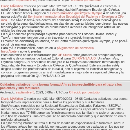
Diario MÃ©dico
Ofrecido por uâ€¦ Mar, 12/09/2023 - 16:39 QuirÃ³nsalud celebra la IX
ediciÃ³n del Seminario Internacional de Seguridad del Paciente y Excelencia ClÃ­nica.
El 5 de octubre tendrÃ¡ lugar en el
Centro mÃ©dico-quirÃºrgico Olympia
Â de Madrid una
nueva ediciÃ³n del
Seminario Internacional de Seguridad del Paciente y Excelencia ClÃ­
nica
. Este aÃ±o la temÃ¡tica central del seminario serÃ¡ la innovaciÃ³n tecnolÃ³gica al
servicio de la seguridad del paciente, resaltando las oportunidades que ofrecen las nuevas
tecnologÃ­as y particularmente los prometedores avances en Inteligencia Artificial, sin
olvidar los riesgos inherentes.
En el Â encuentro participarÃ¡n expertos procedentes de Estados Unidos, Israel y
TaiwÃ¡n, que cuentan con una gran trayectoria y prestigio internacional
El evento se celebrarÃ¡ en Madrid, en el Centro mÃ©dico quirÃºrgico Olympia, y se podrÃ¡
seguir de manera virtual.
Para mÃ¡s informaciÃ³n, consulta en la
pÃ¡gina web del seminario
.
InscrÃ­bete
y no te lo pierdas
Este contenido ha sido desarrollado por
UE Studio
, firma creativa de branded content y
marketing de contenidos de Unidad Editorial, para
QUIRÃ“NSALUD
. Un aÃ±o mÃ¡s,
Olympia acogerÃ¡ el prÃ³ximo 5 de octubre la IX EdiciÃ³n del Seminario Internacional de
Seguridad del Paciente y Excelencia ClÃ­nica de QuirÃ³nsalud. Este encuentro estÃ¡
dirigido a todos los profesionales de la salud, con el objetivo de identificar tendencias y
conocer programas pioneros a nivel mundial para la mejora de la seguridad clÃ­nica y la
prÃ¡ctica asistencial On QUIRÃ“NSALUD On
Cuidados paliativos: una buena formaciÃ³n es imprescindible para el trato a los
pacientes y sus familiares
Archivado:
septiembre
5
, 2023, 6:08am UTC por
Ofrecido por uestudio
Diario MÃ©dico
Ofrecido por uâ€¦ Mar, 05/09/2023 - 08:08 Cuidados paliativos: una buena
formaciÃ³n es imprescindible para el trato a los pacientes y sus familiares
SegÃºn datos recogidos por la Sociedad EspaÃ±ola de Cuidados Paliativos (SECPAL),
menos de 52.000 personas recibieron cuidados paliativos especializados durante 2017.
Nada menos que 77.698 personas (e indirectamente sus familias) no tuvieron acceso a
este tipo de cuidados. Una cifra que se ha mantenido constante y que mantiene en vilo al
profesional sanitario.
En este mismo informe se trata el tema de la falta de especializaciÃ³n formativa. â€œEn
los Ãºltimos aÃ±os hemos asistido con estupor a concursos de traslados en los que se
han sustituido profesionales perfectamente formados e implicados por otros sin