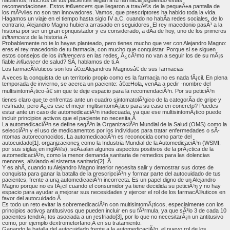
recomendaciones. Estos
influencers
que llegaron a travÃ©s de la pequeÃ±a pantalla de
los mÃ³viles no son tan innovadores. Vamos, que prescriptores ha habido toda la vida.
Hagamos un viaje en el tiempo hasta siglo IV a.C, cuando no habÃ­a redes sociales, de lo
contrario, Alejandro Magno hubiera arrasado en seguidores. El rey macedonio pasÃ³ a la
historia por ser un gran conquistador y es considerado, a dÃ­a de hoy, uno de los primeros
influencers
de la historia.Â
Probablemente no te lo hayas planteado, pero tienes mucho que ver con Alejandro Magno:
eres el rey macedonio de tu farmacia, con mucho que conquistar. Porque si se siguen
estos consejos de los
influencers
en las redes, Â¿cÃ³mo no van a seguir los de su mÃ¡s
fiable
influencer
de salud? SÃ­, hablamos de ti.Â
Los farmacÃ©uticos son los â€œAlejandros Magnosâ€ de sus farmacias
A veces la conquista de un territorio propio como es la farmacia no es nada fÃ¡cil. En plena
temporada de invierno, se acerca un paciente: â€œHola, venÃ­a a pedir -nombre del
multisintomÃ¡tico-â€ sin que te deje espacio para la recomendaciÃ³n. Por su peticiÃ³n
tienes claro que te enfrentas ante un cuadro sintomatolÃ³gico de la categorÃ­a de gripe y
resfriado, pero Â¿es ese el mejor multisintomÃ¡tico para su caso en concreto? Puedes
estar ante un caso de automedicaciÃ³n inadecuada, ya que ese multisintomÃ¡tico puede
incluir principios activos que el paciente no necesita.Â
La automedicaciÃ³n se define segÃºn la OrganizaciÃ³n Mundial de la Salud (OMS) como la
selecciÃ³n y el uso de medicamentos por los individuos para tratar enfermedades o sÃ­
ntomas autoreconocidos. La automedicaciÃ³n es reconocida como parte del
autocuidado[1]. organizaciones como la Industria Mundial de la AutomedicaciÃ³n (WSMI,
por sus siglas en inglÃ©s), seÃ±alan algunos aspectos positivos de la prÃ¡ctica de la
automedicaciÃ³n, como la menor demanda sanitaria de remedios para las dolencias
menores, aliviando el sistema sanitario[2]. Â
Y es ahÃ­, cuando tu Alejandro Magno interior necesita salir y demostrar sus dotes de
conquista para ganar la batalla de la prescripciÃ³n y formar parte del autocuidado de tus
pacientes, frente a una automedicaciÃ³n incorrecta. Es un papel digno de un Alejandro
Magno porque no es fÃ¡cil cuando el consumidor ya tiene decidida su peticiÃ³n y no hay
espacio para ayudar a mejorar sus necesidades y ejercer el rol de los farmacÃ©uticos en
favor del autocuidado.Â
Es todo un reto evitar la sobremedicaciÃ³n con multisintomÃ¡ticos, especialmente con los
principios activos antitusivos que pueden incluir en su fÃ³rmula, ya que sÃ³lo 3 de cada 10
pacientes tendrÃ¡ tos asociada a un resfriado[3], por lo que no necesitarÃ¡n un antitusivo
como, por ejemplo dextrometorfano,Â en su tratamiento.
Ganando la batalla del autocuidado frente a la automedicaciÃ³n, el nuevo rol de los