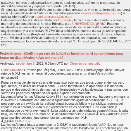
paliativos, centros sociosanitarios y centros residenciales, asÃ­ como programas de
atenciÃ³n domiciliaria y equipos de soporte (PADES).
Si necesitas mÃ¡s informaciÃ³n acerca de ambos mÃ¡steres y de otras formaciones, entra
en la pÃ¡gina oficial de la Catedra de cuidados paliativos (
www.catedrapaliativos.com
) o
solicita informaciÃ³n en
catedracurespal@uvic.cat
Este contenido ha sido desarrollado por
UE Studio
, firma creativa de branded content y
marketing de contenidos de Unidad Editorial, para
UNIVERSIDAD DE VIC
. Estamos
asistiendo a un aumento exponencial de las necesidades de atenciÃ³n paliativa debido al
envejecimiento y la cronicidad. El 75% de la poblaciÃ³n muere a causa de enfermedades
crÃ³nicas evolutivas (fragilidad avanzada, demencia, insuficiencias orgÃ¡nicas, cÃ¡ncer),
y el 1.5% de la poblaciÃ³n las padece; en la comunidad, los hospitales, los centros
residenciales, en todo el sistema de salud y social On Ofrecido por UNIVERSIDAD DE VIC
On
Pedro Arango: â€œEl mayor reto de la XLH es incrementar el conocimiento para
lograr un diagnÃ³stico mÃ¡s tempranoâ€
Archivado:
septiembre
5
, 2023, 6:08am UTC por
Ofrecido por uestudio
Diario MÃ©dico
Ofrecido por uâ€¦ Mar, 05/09/2023 - 08:08 Pedro Arango: â€œEl mayor
reto de la XLH es incrementar el conocimiento para lograr un diagnÃ³stico mÃ¡s
tempranoâ€
Ponerse en la piel del otro es una de esas expresiones que todos comprendemos pero
que, al final, es difÃ­cil de llevar a cabo. Sucede tambiÃ©n si lo aplicamos a la medicina,
porque el desconocimiento de muchas enfermedades y de las dolencias y trastornos que
sufren los pacientes dificulta saber quÃ© significa exactamente.
La compaÃ±Ã­a farmacÃ©utica Kyowa Kirin, consciente de este reto, ha puesto en marcha
la iniciativa
Cambiando el rumbo de la hipofosfatemia ligada al cromosoma X
(XLH), un
proyecto que a travÃ©s de la realidad virtual busca visibilizar y sensibilizar acerca del
impacto en la calidad de vida que experimentan estos pacientes. Una vida diaria y
cotidiana que se ve gravemente limitada debido a las deformidades esquelÃ©ticas, la talla
baja, las alteraciones en la marcha, la debilidad muscular o el dolor Ã³seo y articular, entre
otras manifestaciones, que presentan los pacientes con XLH.
Â¿QuÃ© es la XLH?
La hipofosfatemia ligada al cromosoma X (XLH) o raquitismo hipofosfatÃ©mico es una
enfermedad hereditaria dominante del metabolismo del fosfato que se caracteriza por una