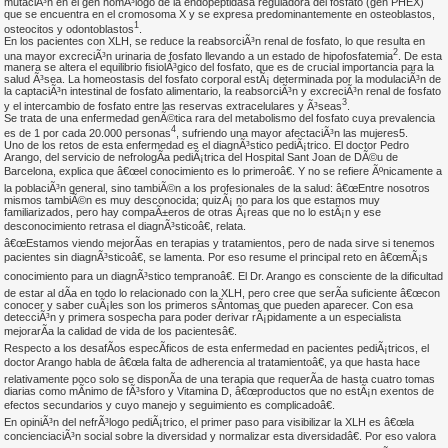
mutaciÃ³n en el gen homÃ³logo de la endopeptidasa reguladora del fosfato (gen PHEX)
que se encuentra en el cromosoma X y se expresa predominantemente en osteoblastos,
1
osteocitos y odontoblastos
.
En los pacientes con XLH, se reduce la reabsorciÃ³n renal de fosfato, lo que resulta en
2
una mayor excreciÃ³n urinaria de fosfato llevando a un estado de hipofosfatemia
. De esta
manera se altera el equilibrio fisiolÃ³gico del fosfato, que es de crucial importancia para la
salud Ã³sea. La homeostasis del fosfato corporal estÃ¡ determinada por la modulaciÃ³n de
la captaciÃ³n intestinal de fosfato alimentario, la reabsorciÃ³n y excreciÃ³n renal de fosfato
3
y el intercambio de fosfato entre las reservas extracelulares y Ã³seas
.
Se trata de una enfermedad genÃ©tica rara del metabolismo del fosfato cuya prevalencia
4
es de 1 por cada 20.000 personas
, sufriendo una mayor afectaciÃ³n las mujeres5.
Uno de los retos de esta enfermedad es el diagnÃ³stico pediÃ¡trico. El doctor Pedro
Arango, del servicio de nefrologÃ­a pediÃ¡trica del Hospital Sant Joan de DÃ©u de
Barcelona, explica que â€œel conocimiento es lo primeroâ€. Y no se refiere Ãºnicamente a
la poblaciÃ³n general, sino tambiÃ©n a los profesionales de la salud: â€œEntre nosotros
mismos tambiÃ©n es muy desconocida; quizÃ¡ no para los que estamos muy
familiarizados, pero hay compaÃ±eros de otras Ã¡reas que no lo estÃ¡n y ese
desconocimiento retrasa el diagnÃ³sticoâ€, relata.
â€œEstamos viendo mejorÃ­as en terapias y tratamientos, pero de nada sirve si tenemos
pacientes sin diagnÃ³sticoâ€, se lamenta. Por eso resume el principal reto en â€œmÃ¡s
conocimiento para un diagnÃ³stico tempranoâ€. El Dr. Arango es consciente de la dificultad
de estar al dÃ­a en todo lo relacionado con la XLH, pero cree que serÃ­a suficiente â€œcon
conocer y saber cuÃ¡les son los primeros sÃ­ntomas que pueden aparecer. Con esa
detecciÃ³n y primera sospecha para poder derivar rÃ¡pidamente a un especialista
mejorarÃ­a la calidad de vida de los pacientesâ€.
Respecto a los desafÃ­os especÃ­ficos de esta enfermedad en pacientes pediÃ¡tricos, el
doctor Arango habla de â€œla falta de adherencia al tratamientoâ€, ya que hasta hace
relativamente poco solo se disponÃ­a de una terapia que requerÃ­a de hasta cuatro tomas
diarias como mÃ­nimo de fÃ³sforo y Vitamina D, â€œproductos que no estÃ¡n exentos de
efectos secundarios y cuyo manejo y seguimiento es complicadoâ€.
En opiniÃ³n del nefrÃ³logo pediÃ¡trico, el primer paso para visibilizar la XLH es â€œla
concienciaciÃ³n social sobre la diversidad y normalizar esta diversidadâ€. Por eso valora