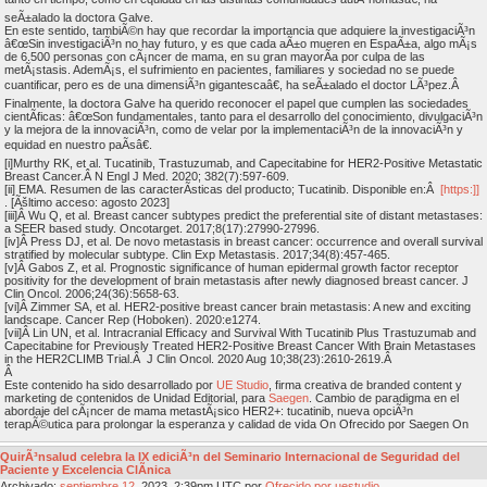
seÃ±alado la doctora Galve.
En este sentido, tambiÃ©n hay que recordar la importancia que adquiere la investigaciÃ³n
â€œSin investigaciÃ³n no hay futuro, y es que cada aÃ±o mueren en EspaÃ±a, algo mÃ¡s
de 6.500 personas con cÃ¡ncer de mama, en su gran mayorÃ­a por culpa de las
metÃ¡stasis. AdemÃ¡s, el sufrimiento en pacientes, familiares y sociedad no se puede
cuantificar, pero es de una dimensiÃ³n gigantescaâ€, ha seÃ±alado el doctor LÃ³pez.Â
Finalmente, la doctora Galve ha querido reconocer el papel que cumplen las sociedades
cientÃ­ficas: â€œSon fundamentales, tanto para el desarrollo del conocimiento, divulgaciÃ³n
y la mejora de la innovaciÃ³n, como de velar por la implementaciÃ³n de la innovaciÃ³n y
equidad en nuestro paÃ­sâ€.
[i]Murthy RK, et al. Tucatinib, Trastuzumab, and Capecitabine for HER2-Positive Metastatic
Breast Cancer.Â N Engl J Med. 2020; 382(7):597-609.
[ii] EMA. Resumen de las caracterÃ­sticas del producto; Tucatinib. Disponible en:Â
[https:]]
. [Ãšltimo acceso: agosto 2023]
[iii]Â Wu Q, et al. Breast cancer subtypes predict the preferential site of distant metastases:
a SEER based study. Oncotarget. 2017;8(17):27990-27996.
[iv]Â Press DJ, et al. De novo metastasis in breast cancer: occurrence and overall survival
stratified by molecular subtype. Clin Exp Metastasis. 2017;34(8):457-465.
[v]Â Gabos Z, et al. Prognostic significance of human epidermal growth factor receptor
positivity for the development of brain metastasis after newly diagnosed breast cancer. J
Clin Oncol. 2006;24(36):5658-63.
[vi]Â Zimmer SA, et al. HER2-positive breast cancer brain metastasis: A new and exciting
landscape. Cancer Rep (Hoboken). 2020:e1274.
[vii]Â Lin UN, et al. Intracranial Efficacy and Survival With Tucatinib Plus Trastuzumab and
Capecitabine for Previously Treated HER2-Positive Breast Cancer With Brain Metastases
in the HER2CLIMB Trial.Â J Clin Oncol. 2020 Aug 10;38(23):2610-2619.Â
Â
Este contenido ha sido desarrollado por
UE Studio
, firma creativa de branded content y
marketing de contenidos de Unidad Editorial, para
Saegen
. Cambio de paradigma en el
abordaje del cÃ¡ncer de mama metastÃ¡sico HER2+: tucatinib, nueva opciÃ³n
terapÃ©utica para prolongar la esperanza y calidad de vida On Ofrecido por Saegen On
QuirÃ³nsalud celebra la IX ediciÃ³n del Seminario Internacional de Seguridad del
Paciente y Excelencia ClÃ­nica
Archivado:
septiembre
12
, 2023, 2:39pm UTC por
Ofrecido por uestudio