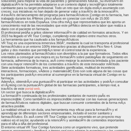
soluciones para mejorar la vida de pacientes y generaciones futuras. Su inversiÃ³n en
digitalizaciÃ³n le ha permitido adaptarse a un contexto digital y tecnolÃ³gico totalmente
cambiante para su target profesional. Todo un reto que sin duda estÃ¡n asumiendo con
creces; sus iniciativas no han dejado de generar valor a travÃ©s de la innovaciÃ³n.
A travÃ©s del lanzamiento del programa para farmacÃ©uticos Contigo en tu farmacia, han
trabajado durante los Ãºltimos cinco aÃ±os en conectar con mÃ¡s de 15.000
farmacÃ©uticos en toda EspaÃ±a. Una cifra mÃ¡s que representativa que les aporta un
conocimiento real de las necesidades que este pÃºblico detecta en la labor que realiza a
diario con el paciente en farmacia.
El profesional pedÃ­a a gritos obtener informaciÃ³n de calidad en formatos atractivos. Y en
2023 ha llegado el VR Tour Contigo, cumpliendo este objetivo entre muchos otros.
La herramienta que ha cautivado a los farmacÃ©uticos
VR Tour es una experiencia inmersiva 360Â°, mediante la cual se transporta al profesional
farmacÃ©utico a un entorno 100% interactivo gracias al dispositivo Pico Neo 4. Unas
gafas y dos mandos que permitirÃ¡n tener el control total de la experiencia.
Los retos planteados al farmacÃ©utico son divertidos a la par que formativos. Todos ellos
orientados a conseguir una mejora en su formaciÃ³n sobre patologÃ­as de seguimiento en
farmacia, adherencia de la marca, asÃ­ como mejorar la asistencia brindada a los paciente
con una mayor retenciÃ³n de los contenidos a travÃ©s de este innovador mÃ©todo.
Siete actividades formativas, tres actividades gamificadas, multitud de incentivos
interactivos, formaciones, vÃ­deos y materialesâ€¦ Esto son solo alguna de las cosas que
los participantes podrÃ¡n encontrar al sumergirse en la farmacia virtual de Contigo en tu
farmacia.
AdemÃ¡s, obtendrÃ¡n una puntuaciÃ³n al participar en las actividades y podrÃ¡n consultar
el rÃ¡nking con la puntuaciÃ³n global de las farmacias participantes, a tiempo real, a
travÃ©s de este
portal web
.
Un sector que busca la digitalizaciÃ³n
La formaciÃ³n continuada de los profesionales sanitarios de nuestro paÃ­s es
imprescindible. Como tambiÃ©n es imprescindible conectar con las nuevas generaciones
de farmacÃ©uticos nativos digitales, que buscan consumir contenidos de la forma mÃ¡s
atractiva posible.
La realidad virtual es sin duda, una herramienta muy eficaz para la formaciÃ³n y el
aprendizaje de diferentes sectores empresariales, incluido el sector sanitario y
farmacÃ©utico. Es asÃ­ como VR Tour Contigo se ha convertido en un proyecto muy
valioso en el sector, ayudando a la retenciÃ³n y asimilaciÃ³n de contenidos importantes
para el dÃ­a a dÃ­a del profesional.
El entorno virtual VR Tour Contigo funciona como un organismo vivo, que pretende
generar
engagement
y
feedback
a tiempo real para adaptar la experiencia y los contenidos