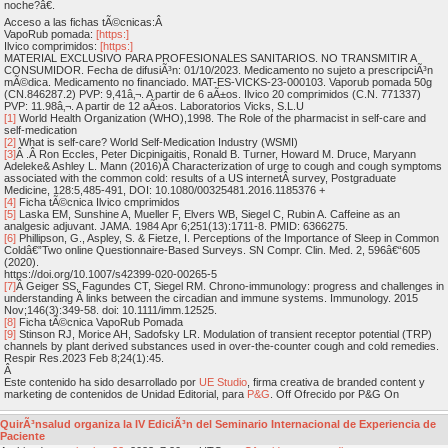
noche?â€.
Acceso a las fichas tÃ©cnicas:Â
VapoRub pomada:
[https:]
Ilvico comprimidos:
[https:]
MATERIAL EXCLUSIVO PARA PROFESIONALES SANITARIOS. NO TRANSMITIR A
CONSUMIDOR. Fecha de difusiÃ³n: 01/10/2023. Medicamento no sujeto a prescripciÃ³n
mÃ©dica. Medicamento no financiado. MAT-ES-VICKS-23-000103. Vaporub pomada 50g
(CN.846287.2) PVP: 9,41â‚¬. A partir de 6 aÃ±os. Ilvico 20 comprimidos (C.N. 771337)
PVP: 11.98â‚¬. A partir de 12 aÃ±os. Laboratorios Vicks, S.L.U
[1]
World Health Organization (WHO),1998. The Role of the pharmacist in self-care and
self-medication
[2]
What is self-care? World Self-Medication Industry (WSMI)
[3]
Â .Â Ron Eccles, Peter Dicpinigaitis, Ronald B. Turner, Howard M. Druce, Maryann
Adeleke& Ashley L. Mann (2016)Â Characterization of urge to cough and cough symptoms
associated with the common cold: results of a US internetÂ survey, Postgraduate
Medicine, 128:5,485-491, DOI: 10.1080/00325481.2016.1185376 +
[4]
Ficha tÃ©cnica Ilvico cmprimidos
[5]
Laska EM, Sunshine A, Mueller F, Elvers WB, Siegel C, Rubin A. Caffeine as an
analgesic adjuvant. JAMA. 1984 Apr 6;251(13):1711-8. PMID: 6366275.
[6]
Phillipson, G., Aspley, S. & Fietze, I. Perceptions of the Importance of Sleep in Common
Coldâ€”Two online Questionnaire-Based Surveys. SN Compr. Clin. Med. 2, 596â€“605
(2020).
https://doi.org/10.1007/s42399-020-00265-5
[7]
Â Geiger SS, Fagundes CT, Siegel RM. Chrono-immunology: progress and challenges in
understanding Â links between the circadian and immune systems. Immunology. 2015
Nov;146(3):349-58. doi: 10.1111/imm.12525.
[8]
Ficha tÃ©cnica VapoRub Pomada
[9]
Stinson RJ, Morice AH, Sadofsky LR. Modulation of transient receptor potential (TRP)
channels by plant derived substances used in over-the-counter cough and cold remedies.
Respir Res.2023 Feb 8;24(1):45.
Â
Este contenido ha sido desarrollado por
UE Studio
, firma creativa de branded content y
marketing de contenidos de Unidad Editorial, para
P&G
. Off Ofrecido por P&G On
QuirÃ³nsalud organiza la IV EdiciÃ³n del Seminario Internacional de Experiencia de
Paciente