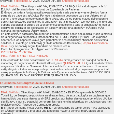
Archivado:
septiembre
22
, 2023, 7:20am UTC por
Ofrecido por uestudio
Diario MÃ©dico
Ofrecido por uâ€¦ Vie, 22/09/2023 - 09:20 QuirÃ³nsalud organiza la IV
EdiciÃ³n del Seminario Internacional de Experiencia de Paciente
El Grupo considera fundamental la experiencia de cada paciente y este objetivo forma
parte de su base estratÃ©gica. Por eso trabajan sin descanso para ser lÃ­deres en el
sector y referentes en este campo. Este aÃ±o, uno de los puntos claves del encuentro
serÃ¡n los desafÃ­os que plantea la aplicaciÃ³n de la innovaciÃ³n tecnolÃ³gica y el reto que
supone desplegar la cultura de la experiencia de paciente a toda la organizaciÃ³n, con el
objetivo de optimizar los resultados en salud y ofrecer una atenciÃ³n mÃ©dica mÃ¡s
humana, personalizada, Ã¡gil y eficaz.
En esta ediciÃ³n participarÃ¡n expertos comprometidos con la salud digital y con la mejora
de la experiencia de paciente, procedentes de EE.UU, Singapur y Brasil. Los expertos
abordarÃ¡n los aspectos clave para garantizar la sostenibilidad y eficiencia del sistema
sanitario. El evento se celebrarÃ¡ el 26 de octubre en Barcelona (
Hospital Universitario
Dexeus
) y se podrÃ¡ seguir tambiÃ©n de manera virtual.
Consulta el programa en la pÃ¡gina web del Seminario.
PRESENCIAL Y VIRTUAL
INSCRÃBETE Y NO TE LO PIERDAS
Este contenido ha sido desarrollado por
UE Studio
, firma creativa de branded content y
marketing de contenidos de Unidad Editorial, para
QUIRÃ“N SALUD
. QuirÃ³nsalud celebra
una nueva EdiciÃ³n del Seminario Internacional de Experiencia de Paciente. El encuentro
estÃ¡ dirigido a todos los equipos de profesionales de la salud, y cuyo enfoque principal
serÃ¡ la Inteligencia Artificial y la Cultura de la Experiencia de Paciente. OFRECIDO POR
QUIRÃ“N SALUD On OFRECIDO POR QUIRÃ“N SALUD On
En el marco del Congreso de la SEOM23
Archivado:
septiembre
20
, 2023, 1:27pm UTC por
Ofrecido por uestudio
Diario MÃ©dico
Ofrecido por uâ€¦ MiÃ©, 20/09/2023 - 15:27 Congreso de la SEOM23
Tucatinib, de Seagen, se posiciona en el tratamiento de esta patologÃ­a en pacientes que
han recibido dos tratamientos antiHER2 previos, por haber demostrado beneficios clÃ­nico
significativo y por su potencial de revertir las resistenciasadquiridas en pacientes que han
recibido un ADC (Anticuerpo Conjugado) previo.
El cÃ¡ncer de mama metastÃ¡sico HER2+ es un subtipo de tumor de los mÃ¡s agresivos
en cÃ¡ncer de mama y presenta una tendencia mayor a generar metÃ¡stasis en el
cerebro.Â