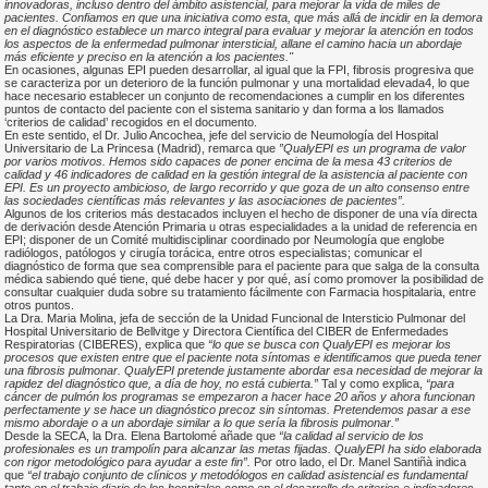
innovadoras, incluso dentro del ámbito asistencial, para mejorar la vida de miles de
pacientes. Confiamos en que una iniciativa como esta, que más allá de incidir en la demora
en el diagnóstico establece un marco integral para evaluar y mejorar la atención en todos
los aspectos de la enfermedad pulmonar intersticial, allane el camino hacia un abordaje
más eficiente y preciso en la atención a los pacientes."
En ocasiones, algunas EPI pueden desarrollar, al igual que la FPI, fibrosis progresiva que
se caracteriza por un deterioro de la función pulmonar y una mortalidad elevada4, lo que
hace necesario establecer un conjunto de recomendaciones a cumplir en los diferentes
puntos de contacto del paciente con el sistema sanitario y dan forma a los llamados
‘criterios de calidad’ recogidos en el documento.
En este sentido, el Dr. Julio Ancochea, jefe del servicio de Neumología del Hospital
Universitario de La Princesa (Madrid), remarca que
”QualyEPI es un programa de valor
por varios motivos. Hemos sido capaces de poner encima de la mesa 43 criterios de
calidad y 46 indicadores de calidad en la gestión integral de la asistencia al paciente con
EPI. Es un proyecto ambicioso, de largo recorrido y que goza de un alto consenso entre
las sociedades científicas más relevantes y las asociaciones de pacientes”.
Algunos de los criterios más destacados incluyen el hecho de disponer de una vía directa
de derivación desde Atención Primaria u otras especialidades a la unidad de referencia en
EPI; disponer de un Comité multidisciplinar coordinado por Neumología que englobe
radiólogos, patólogos y cirugía torácica, entre otros especialistas; comunicar el
diagnóstico de forma que sea comprensible para el paciente para que salga de la consulta
médica sabiendo qué tiene, qué debe hacer y por qué, así como promover la posibilidad de
consultar cualquier duda sobre su tratamiento fácilmente con Farmacia hospitalaria, entre
otros puntos.
La Dra. Maria Molina, jefa de sección de la Unidad Funcional de Intersticio Pulmonar del
Hospital Universitario de Bellvitge y Directora Científica del CIBER de Enfermedades
Respiratorias (CIBERES), explica que
“lo que se busca con QualyEPI es mejorar los
procesos que existen entre que el paciente nota síntomas e identificamos que pueda tener
una fibrosis pulmonar. QualyEPI pretende justamente abordar esa necesidad de mejorar la
rapidez del diagnóstico que, a día de hoy, no está cubierta.”
Tal y como explica,
“para
cáncer de pulmón los programas se empezaron a hacer hace 20 años y ahora funcionan
perfectamente y se hace un diagnóstico precoz sin síntomas. Pretendemos pasar a ese
mismo abordaje o a un abordaje similar a lo que sería la fibrosis pulmonar.”
Desde la SECA, la Dra. Elena Bartolomé añade que
“la calidad al servicio de los
profesionales es un trampolín para alcanzar las metas fijadas. QualyEPI ha sido elaborada
con rigor metodológico para ayudar a este fin”.
Por otro lado, el Dr. Manel Santiñà indica
que
“el trabajo conjunto de clínicos y metodólogos en calidad asistencial es fundamental
tanto en el trabajo diario de los hospitales como en el desarrollo de criterios e indicadores