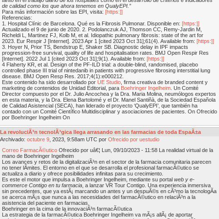
de calidad como los que ahora tenemos en QualyEPI.”
Para más información sobre las EPI, visita:
[https:]]
Referencias:
1. Hospital Clínic de Barcelona. Qué es la Fibrosis Pulmonar. Disponible en:
[https:]]
Actualizado el 9 de junio de 2020. 2. Podolanczuk AJ, Thomson CC, Remy-Jardin M,
Richeldi L, Martinez FJ, Kolb M, et al. Idiopathic pulmonary fibrosis: state of the art for
2023. Eur Respir J [Internet]. 2023 Apr 1 [cited 2023 Oct 31];61(4). Available from:
[https:]]
3. Hoyer N, Prior TS, Bendstrup E, Shaker SB. Diagnostic delay in IPF impacts
progression-free survival, quality of life and hospitalisation rates. BMJ Open Respir Res
[Internet]. 2022 Jul 1 [cited 2023 Oct 31];9(1). Available from:
[https:]]
4 Flaherty KR, et al. Design of the PF-ILD trial: a double-blind, randomised, placebo
controlled phase III trial of nintedanib in patients with progressive fibrosing interstitial lung
disease. BMJ Open Resp Res. 2017;4(1):e000212.
Este contenido ha sido desarrollado por
UE Studio
, firma creativa de branded content y
marketing de contenidos de Unidad Editorial, para
Boehringer Ingelheim
. Un Comité
Director compuesto por el Dr. Julio Ancochea y la Dra. Maria Molina, neumólogos expertos
en esta materia, y la Dra. Elena Bartolomé y el Dr. Manel Santiñà, de la Sociedad Española
de Calidad Asistencial (SECA), han liderado el proyecto ‘QualyEPI’, que también ha
contado con un Comité Científico Multidisciplinar y asociaciones de pacientes. On Ofrecido
por Boehringer Ingelheim On
La revoluciÃ³n tecnolÃ³gica llega arrasando en las farmacias de toda EspaÃ±a
Archivado:
octubre
9
, 2023, 9:58am UTC por
Ofrecido por uestudio
Correo FarmacÃ©utico
Ofrecido por uâ€¦ Lun, 09/10/2023 - 11:58 La realidad virtual de la
mano de Boehringer Ingelheim
Los avances y retos de la digitalizaciÃ³n en el sector de la farmacia comunitaria parecen
no tener lÃ­mites. El entorno en el que se desarrolla el profesional farmacÃ©utico se
actualiza a diario y ofrece posibilidades infinitas para su crecimiento.
Es este el motor que impulsa a Boehringer Ingelheim, mediante su portal
web y e-
commerce Contigo en tu farmacia
, a lanzar VR Tour Contigo. Una experiencia inmersiva
sin precedentes, que ya estÃ¡ marcando un antes y un despuÃ©s en cÃ³mo la tecnologÃ­a
se acerca mÃ¡s que nunca a las necesidades del farmacÃ©utico en relaciÃ³n a la
asistencia del paciente en farmacias.
Boehringer en la cima de la innovaciÃ³n farmacÃ©utica
La estrategia de la farmacÃ©utica Boehringer Ingelheim va mÃ¡s allÃ¡ de aportar