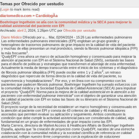
Temas por Ofrecido por uestudio
(
Login
to mark items read)
diariomedico.com > CardiologÃ­a
Boehringer Ingelheim se alía con la comunidad médica y la SECA para mejorar la
calidad asistencial del paciente con EPI
Archivado:
abril
2
, 2024, 1:26pm UTC por
Ofrecido por uestudio
Diario Médico
Ofrecido por u… Mar, 02/04/2024 - 15:26 Las enfermedades pulmonares
Las enfermedades pulmonares intersticiales (EPI) engloban un grupo grande y
heterogéneo de trastornos pulmonares de gran impacto en la calidad de vida del paciente
y muchas de ellas presentan un mal pronóstico, siendo la fibrosis pulmonar idiopática (FPI)
1
la más frecuente
.
‘QualyEPI’ crea ahora un marco de actuación homogéneo y consensuado para mejorar la
atención al paciente con EPI en el Sistema Nacional de Salud (SNS), sentando las bases
para el diseño de políticas y estrategias que transformen el abordaje de esta enfermedad.
Actualmente la media de tiempo transcurrido entre el inicio de los síntomas y el diagnóstico
2
de fibrosis pulmonar idiopática (FPI) puede oscilar entre 1 y 2 años
, un retraso
diagnóstico que repercute de forma directa en la calidad de vida del paciente, su
3
supervivencia y hospitalizaciones
. Por eso, y en línea con su compromiso con los
pacientes que padecen fibrosis pulmonar, Boehringer Ingelheim ha sumado esfuerzos con
la comunidad médica y la Sociedad Española de Calidad Asistencial (SECA) para impulsar
el proyecto
“QualyEPI: Norma para la mejora de la calidad asistencial en la atención a los
pacientes con enfermedad pulmonar intersticial”
con el objetivo de garantizar una atención
de calidad al paciente con EPI en todas las fases de su itinerario en el Sistema Nacional de
Salud (SNS).
El proyecto surge de la necesidad de establecer un marco homogéneo y consensuado en
la atención al paciente con EPI y consta de 43 criterios de calidad y 46 indicadores
asociados que permiten evaluar su aplicación y seguimiento. Ambos constituyen la
condición que debe cumplir la actividad asistencial para ser considerada de calidad, algo
fundamental en un grupo de enfermedades de gran impacto como las EPI.
Marta Carrera, directora de Market Access & Healthcare Affairs de Boehringer Ingelheim
España, apunta que
"la creación de proyectos como QualyEPI, nacidos de una estrecha
colaboración con la comunidad médica y la sociedad científica de referencia en calidad
asistencial, reflejan nuestro firme compromiso con la exploración de soluciones