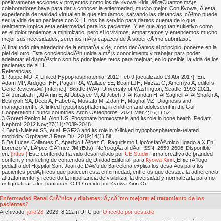
positivamente acciones y proyectos como los de Kyowa Kirin. â€œCuantos mÃ¡s
colaboradores haya para dar a conocer la enfermedad, mucho mejor. Con Kyowa, Â esta
experiencia de realidad virtual en la que simulamos, salvando las distancias, cÃ³mo puede
ser la vida de un paciente con XLH, nos ha servido para darnos cuenta de lo que
realmente implica esta enfermedad para los pacientes. Y es que algo tan subjetivo como
es el dolor tendemos a minimizarlo, pero si lo vivimos, empatizamos y entendemos mucho
mejor sus necesidades, seremos mÃ¡s capaces de Â saber cÃ³mo cubrirlasâ€.
Al final todo gira alrededor de la empatÃ­a y de, como decÃ­amos al principio, ponerse en la
piel del otro. Esta concienciaciÃ³n unida a mÃ¡s conocimiento y trabajar para poder
adelantar el diagnÃ³stico son los principales retos para mejorar, en lo posible, la vida de los
pacientes de XLH.
Referencias:
1 Ruppe MD. X-Linked Hypophosphatemia. 2012 Feb 9 [acualizado 13 Abr 2017]. En:
Adam MP, Ardinger HH, Pagon RA, Wallace SE, Bean LJH, Mirzaa G, Amemiya A, editors.
GeneReviewsÂ® [Internet]. Seattle (WA): University of Washington, Seattle; 1993-2021.
2 Al Juraibah F, Al Amiri E, Al Dubayee M, Al Jubeh J, Al Kandari H, Al Sagheir A, Al Shaikh A,
Beshyah SA, Deeb A, Habeb A, Mustafa M, Zidan H, Mughal MZ. Diagnosis and
management of X-linked hypophosphatemia in children and adolescent in the Gulf
Cooperation Council countries. Arch Osteoporos. 2021 Mar 4;16(1):52.
3 Goretti Penido M, Alon US. Phosphate homeostasis and its role in bone health. Pediatr
Nephrol. 2012 Nov;27(11):2039-2048.
4 Beck-Nielsen SS, et al. FGF23 and its role in X-linked hypophosphatemia-related
morbidity Orphanet J Rare Dis. 2019;14(1):58.
5 De Lucas Collantes C, Aparicio LÃ³pez C. Raquitismo HipofosfatÃ©mico Ligado a X.En:
Lorenzo V., LÃ³pez GÃ³mez JM (Eds). NefrologÃ­a al dÃ­a. ISSN: 2659-2606. Disponible
en:
[https:]
Este contenido ha sido desarrollado por
UE Studio
, firma creativa de branded
content y marketing de contenidos de Unidad Editorial, para
Kyowa Kirin
. El nefrÃ³logo
pediatra del Hospital Sant Joan de DÃ©u de Barcelona explica los desafÃ­os para los
pacientes pediÃ¡tricos que padecen esta enfermedad, entre los que destaca la adherencia
al tratamiento, y recuerda la importancia de visibilizar la diversidad y normalizarla para no
estigmatizar a los pacientes Off Ofrecido por Kyowa Kirin On
Enfermedad Renal CrÃ³nica y diabetes: Â¿cÃ³mo mejorar el tratamiento de los
pacientes?
Archivado:
julio
28
, 2023, 8:22am UTC por
Ofrecido por uestudio