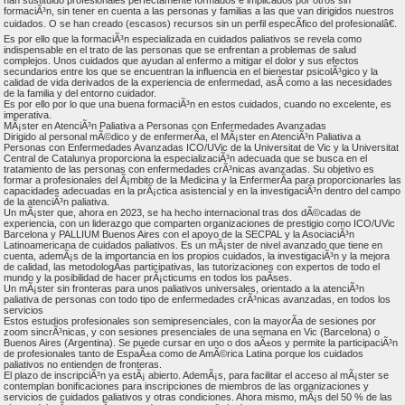
formaciÃ³n, sin tener en cuenta a las personas y familias a las que van dirigidos nuestros
cuidados. O se han creado (escasos) recursos sin un perfil especÃ­fico del profesionalâ€.
Es por ello que la formaciÃ³n especializada en cuidados paliativos se revela como
indispensable en el trato de las personas que se enfrentan a problemas de salud
complejos. Unos cuidados que ayudan al enfermo a mitigar el dolor y sus efectos
secundarios entre los que se encuentran la influencia en el bienestar psicolÃ³gico y la
calidad de vida derivados de la experiencia de enfermedad, asÃ­ como a las necesidades
de la familia y del entorno cuidador.
Es por ello por lo que una buena formaciÃ³n en estos cuidados, cuando no excelente, es
imperativa.
MÃ¡ster en AtenciÃ³n Paliativa a Personas con Enfermedades Avanzadas
Dirigido al personal mÃ©dico y de enfermerÃ­a, el MÃ¡ster en AtenciÃ³n Paliativa a
Personas con Enfermedades Avanzadas ICO/UVic de la Universitat de Vic y la Universitat
Central de Catalunya proporciona la especializaciÃ³n adecuada que se busca en el
tratamiento de las personas con enfermedades crÃ³nicas avanzadas. Su objetivo es
formar a profesionales del Ã¡mbito de la Medicina y la EnfermerÃ­a para proporcionarles las
capacidades adecuadas en la prÃ¡ctica asistencial y en la investigaciÃ³n dentro del campo
de la atenciÃ³n paliativa.
Un mÃ¡ster que, ahora en 2023, se ha hecho internacional tras dos dÃ©cadas de
experiencia, con un liderazgo que comparten organizaciones de prestigio como ICO/UVic
Barcelona y PALLIUM Buenos Aires con el apoyo de la SECPAL y la AsociaciÃ³n
Latinoamericana de cuidados paliativos. Es un mÃ¡ster de nivel avanzado que tiene en
cuenta, ademÃ¡s de la importancia en los propios cuidados, la investigaciÃ³n y la mejora
de calidad, las metodologÃ­as participativas, las tutorizaciones con expertos de todo el
mundo y la posibilidad de hacer prÃ¡cticums en todos los paÃ­ses.
Un mÃ¡ster sin fronteras para unos paliativos universales, orientado a la atenciÃ³n
paliativa de personas con todo tipo de enfermedades crÃ³nicas avanzadas, en todos los
servicios
Estos estudios profesionales son semipresenciales, con la mayorÃ­a de sesiones por
zoom sincrÃ³nicas, y con sesiones presenciales de una semana en Vic (Barcelona) o
Buenos Aires (Argentina). Se puede cursar en uno o dos aÃ±os y permite la participaciÃ³n
de profesionales tanto de EspaÃ±a como de AmÃ©rica Latina porque los cuidados
paliativos no entienden de fronteras.
El plazo de inscripciÃ³n ya estÃ¡ abierto. AdemÃ¡s, para facilitar el acceso al mÃ¡ster se
contemplan bonificaciones para inscripciones de miembros de las organizaciones y
servicios de cuidados paliativos y otras condiciones. Ahora mismo, mÃ¡s del 50 % de las