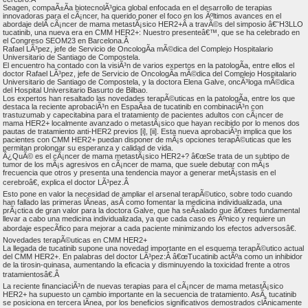
Seagen, compaÃ±Ã­a biotecnolÃ³gica global enfocada en el desarrollo de terapias
innovadoras para el cÃ¡ncer, ha querido poner el foco en los Ãºltimos avances en el
abordaje delÂ cÃ¡ncer de mama metastÃ¡sico HER2+Â a travÃ©s del simposio â€˜H3LLO
tucatinib, una nueva era en CMM HER2+: Nuestro presenteâ€™, que se ha celebrado en
el Congreso SEOM23 en Barcelona.Â
Rafael LÃ³pez, jefe de Servicio de OncologÃ­a mÃ©dica del Complejo Hospitalario
Universitario de Santiago de Compostela.
El encuentro ha contado con la visiÃ³n de varios expertos en la patologÃ­a, entre ellos el
doctor Rafael LÃ³pez, jefe de Servicio de OncologÃ­a mÃ©dica del Complejo Hospitalario
Universitario de Santiago de Compostela, y la doctora Elena Galve, oncÃ³loga mÃ©dica
del Hospital Universitario Basurto de Bilbao.
Los expertos han resaltado las novedades terapÃ©uticas en la patologÃ­a, entre los que
destaca la reciente aprobaciÃ³n en EspaÃ±a de tucatinib en combinaciÃ³n con
trastuzumab y capecitabina para el tratamiento de pacientes adultos con cÃ¡ncer de
mama HER2+ localmente avanzado o metastÃ¡sico que hayan recibido por lo menos dos
pautas de tratamiento anti-HER2 previos [i], [ii]. Esta nueva aprobaciÃ³n implica que los
pacientes con CMM HER2+ puedan disponer de mÃ¡s opciones terapÃ©uticas que les
permitan prolongar su esperanza y calidad de vida.
Â¿QuÃ© es el cÃ¡ncer de mama metastÃ¡sico HER2+? â€œSe trata de un subtipo de
tumor de los mÃ¡s agresivos en cÃ¡ncer de mama, que suele debutar con mÃ¡s
frecuencia que otros y presenta una tendencia mayor a generar metÃ¡stasis en el
cerebroâ€, explica el doctor LÃ³pez.Â
Esto pone en valor la necesidad de ampliar el arsenal terapÃ©utico, sobre todo cuando
han fallado las primeras lÃ­neas, asÃ­ como fomentar la medicina individualizada, una
prÃ¡ctica de gran valor para la doctora Galve, que ha seÃ±alado que â€œes fundamental
llevar a cabo una medicina individualizada, ya que cada caso es Ãºnico y requiere un
abordaje especÃ­fico para mejorar a cada paciente minimizando los efectos adversosâ€.
Novedades terapÃ©uticas en CMM HER2+
La llegada de tucatinib supone una novedad importante en el esquema terapÃ©utico actual
del CMM HER2+. En palabras del doctor LÃ³pez:Â â€œTucatinib actÃºa como un inhibidor
de la tirosin-quinasa, aumentando la eficacia y disminuyendo la toxicidad frente a otros
tratamientosâ€.Â
La reciente financiaciÃ³n de nuevas terapias para el cÃ¡ncer de mama metastÃ¡sico
HER2+ ha supuesto un cambio importante en la secuencia de tratamiento. AsÃ­, tucatinib
se posiciona en tercera lÃ­nea, por los beneficios significativos demostrados clÃ­nicamente