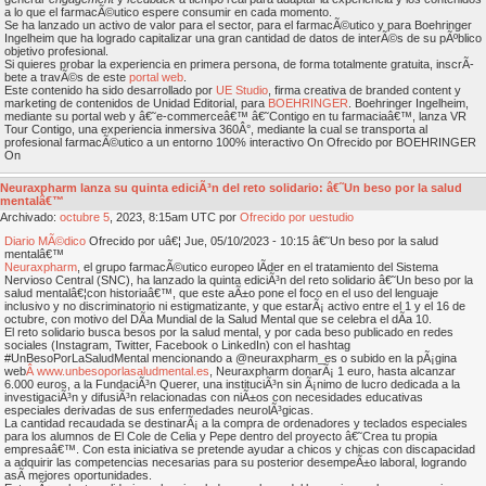
a lo que el farmacÃ©utico espere consumir en cada momento.
Se ha lanzado un activo de valor para el sector, para el farmacÃ©utico y para Boehringer
Ingelheim que ha logrado capitalizar una gran cantidad de datos de interÃ©s de su pÃºblico
objetivo profesional.
Si quieres probar la experiencia en primera persona, de forma totalmente gratuita, inscrÃ­
bete a travÃ©s de este
portal web
.
Este contenido ha sido desarrollado por
UE Studio
, firma creativa de branded content y
marketing de contenidos de Unidad Editorial, para
BOEHRINGER
. Boehringer Ingelheim,
mediante su portal web y â€˜e-commerceâ€™ â€˜Contigo en tu farmaciaâ€™, lanza VR
Tour Contigo, una experiencia inmersiva 360Â°, mediante la cual se transporta al
profesional farmacÃ©utico a un entorno 100% interactivo On Ofrecido por BOEHRINGER
On
Neuraxpharm lanza su quinta ediciÃ³n del reto solidario: â€˜Un beso por la salud
mentalâ€™
Archivado:
octubre
5
, 2023, 8:15am UTC por
Ofrecido por uestudio
Diario MÃ©dico
Ofrecido por uâ€¦ Jue, 05/10/2023 - 10:15 â€˜Un beso por la salud
mentalâ€™
Neuraxpharm
, el grupo farmacÃ©utico europeo lÃ­der en el tratamiento del Sistema
Nervioso Central (SNC), ha lanzado la quinta ediciÃ³n del reto solidario â€˜Un beso por la
salud mentalâ€¦con historiaâ€™, que este aÃ±o pone el foco en el uso del lenguaje
inclusivo y no discriminatorio ni estigmatizante, y que estarÃ¡ activo entre el 1 y el 16 de
octubre, con motivo del DÃ­a Mundial de la Salud Mental que se celebra el dÃ­a 10.
El reto solidario busca besos por la salud mental, y por cada beso publicado en redes
sociales (Instagram, Twitter, Facebook o LinkedIn) con el hashtag
#UnBesoPorLaSaludMental mencionando a @neuraxpharm_es o subido en la pÃ¡gina
web
Â www.unbesoporlasaludmental.es
, Neuraxpharm donarÃ¡ 1 euro, hasta alcanzar
6.000 euros, a la FundaciÃ³n Querer, una instituciÃ³n sin Ã¡nimo de lucro dedicada a la
investigaciÃ³n y difusiÃ³n relacionadas con niÃ±os con necesidades educativas
especiales derivadas de sus enfermedades neurolÃ³gicas.
La cantidad recaudada se destinarÃ¡ a la compra de ordenadores y teclados especiales
para los alumnos de El Cole de Celia y Pepe dentro del proyecto â€˜Crea tu propia
empresaâ€™. Con esta iniciativa se pretende ayudar a chicos y chicas con discapacidad
a adquirir las competencias necesarias para su posterior desempeÃ±o laboral, logrando
asÃ­ mejores oportunidades.