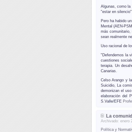
Algunas, como la 
"estar en silencio
Pero ha habido un
Mental (AEN-PSM),
más comunitario, 
sean realmente n
Uso racional de l
"Defendemos la vi
cuestiones social
terapia. Un desah
Canarias.
Celso Arango y la
Suicidio, La comi
demonizan el uso 
elaboración del 
S.Valle/EFE
Profe
La comunida
Archivado:
enero
Política y Normat