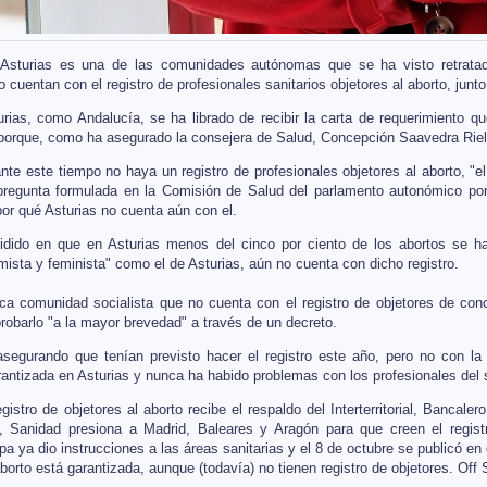
 Asturias es una de las comunidades autónomas que se ha visto retratada
cuentan con el registro de profesionales sanitarios objetores al aborto, jun
rias, como Andalucía, se ha librado de recibir la carta de requerimiento q
porque, como ha asegurado la consejera de Salud, Concepción Saavedra Rielo,
nte este tiempo no haya un registro de profesionales objetores al aborto, "e
pregunta formulada en la Comisión de Salud del parlamento autonómico po
por qué Asturias no cuenta aún con el.
idido en que en Asturias menos del cinco por ciento de los abortos se h
rmista y feminista" como el de Asturias, aún no cuenta con dicho registro.
ica comunidad socialista que no cuenta con el registro de objetores de co
robarlo "a la mayor brevedad" a través de un decreto.
segurando que tenían previsto hacer el registro este año, pero no con la
antizada en Asturias y nunca ha habido problemas con los profesionales del 
egistro de objetores al aborto recibe el respaldo del Interterritorial, Bancale
, Sanidad presiona a Madrid, Baleares y Aragón para que creen el regis
pa ya dio instrucciones a las áreas sanitarias y el 8 de octubre se publicó 
aborto está garantizada, aunque (todavía) no tienen registro de objetores. Of