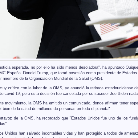
oticia esperada, no por ello ha sido menos desoladora", ha apuntado Quique 
MC España. Donald Trump, que tomó posesión como presidente de Estados Un
er miembro de la Organización Mundial de la Salud (OMS).
uy crítico con la labor de la OMS, ya anunció la retirada estadounidense de 
e covid-19, pero esta decisión fue cancelada por su sucesor Joe Biden nada 
te movimiento, la OMS ha emitido un comunicado, donde afirman tener esper
el bien de la salud de millones de personas en todo el planeta".
ortavoz de la OMS, ha recordado que "Estados Unidos fue uno de los fund
das".
 Unidos han salvado incontables vidas y han protegido a todos de amenaza