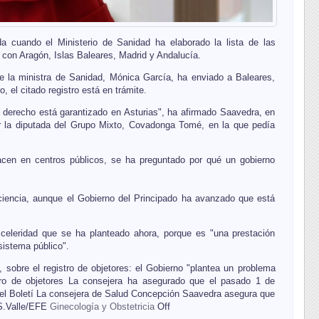
 cuando el Ministerio de Sanidad ha elaborado la lista de las
to con Aragón, Islas Baleares, Madrid y Andalucía.
ue la ministra de Sanidad, Mónica García, ha enviado a Baleares,
 el citado registro está en trámite.
l derecho está garantizado en Asturias", ha afirmado Saavedra, en
r la diputada del Grupo Mixto, Covadonga Tomé, en la que pedía
acen en centros públicos, se ha preguntado por qué un gobierno
nciencia, aunque el Gobierno del Principado ha avanzado que está
 celeridad que se ha planteado ahora, porque es "una prestación
sistema público".
ro, sobre el registro de objetores: el Gobierno "plantea un problema
tro de objetores La consejera ha asegurado que el pasado 1 de
en el Boletí La consejera de Salud Concepción Saavedra asegura que
f S.Valle/EFE
Ginecología y Obstetricia
Off