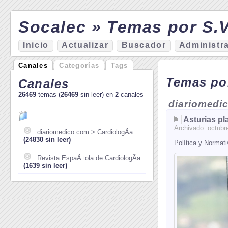
Socalec » Temas por S.V
I
nicio
A
ctualizar
Bu
s
cador
A
d
ministr
Canales
Categorías
Tags
Temas por
Canales
26469
temas (
26469
sin leer) en
2
canales
diariomedic
Asturias pl
Archivado:
octubr
diariomedico.com > CardiologÃ­a
(24830 sin leer)
Política y Normat
Revista EspaÃ±ola de CardiologÃ­a
(1639 sin leer)