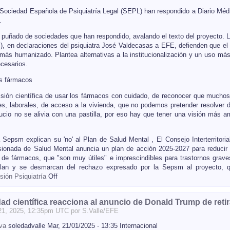
Sociedad Española de Psiquiatría Legal (SEPL) han respondido a Diario Médic
".
 puñado de sociedades que han respondido, avalando el texto del proyecto. 
 en declaraciones del psiquiatra José Valdecasas a EFE, defienden que el 
más humanizado. Plantea alternativas a la institucionalización y un uso má
ecesarios.
os fármacos
sión científica de usar los fármacos con cuidado, de reconocer que muchos
es, laborales, de acceso a la vivienda, que no podemos pretender resolver d
ucio no se alivia con una pastilla, por eso hay que tener una visión más amp
 Sepsm explican su 'no' al Plan de Salud Mental , El Consejo Interterritori
sionada de Salud Mental anuncia un plan de acción 2025-2027 para reduci
de fármacos, que "son muy útiles" e imprescindibles para trastornos graves
Plan y se desmarcan del rechazo expresado por la Sepsm al proyecto, que
sión
Psiquiatría
Off
d científica reacciona al anuncio de Donald Trump de reti
21
, 2025, 12:35pm UTC por
S.Valle/EFE
iva
soledadvalle Mar, 21/01/2025 - 13:35 Internacional