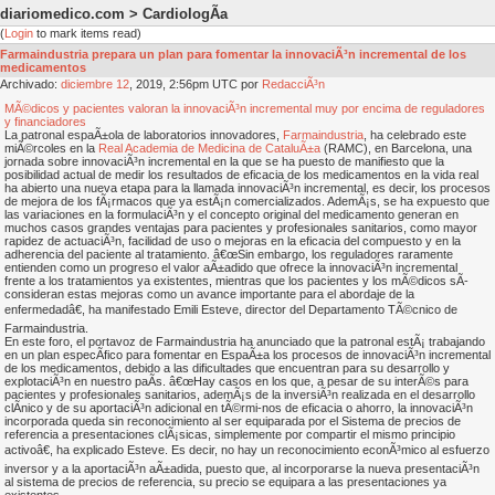
diariomedico.com > CardiologÃ­a
(
Login
to mark items read)
Farmaindustria prepara un plan para fomentar la innovaciÃ³n incremental de los
medicamentos
Archivado:
diciembre
12
, 2019, 2:56pm UTC por
RedacciÃ³n
MÃ©dicos y pacientes valoran la innovaciÃ³n incremental muy por encima de reguladores
y financiadores
La patronal espaÃ±ola de laboratorios innovadores,
Farmaindustria
, ha celebrado este
miÃ©rcoles en la
Real Academia de Medicina de CataluÃ±a
(RAMC), en Barcelona, una
jornada sobre innovaciÃ³n incremental en la que se ha puesto de manifiesto que la
posibilidad actual de medir los resultados de eficacia de los medicamentos en la vida real
ha abierto una nueva etapa para la llamada innovaciÃ³n incremental, es decir, los procesos
de mejora de los fÃ¡rmacos que ya estÃ¡n comercializados. AdemÃ¡s, se ha expuesto que
las variaciones en la formulaciÃ³n y el concepto original del medicamento generan en
muchos casos grandes ventajas para pacientes y profesionales sanitarios, como mayor
rapidez de actuaciÃ³n, facilidad de uso o mejoras en la eficacia del compuesto y en la
adherencia del paciente al tratamiento. â€œSin embargo, los reguladores raramente
entienden como un progreso el valor aÃ±adido que ofrece la innovaciÃ³n incremental
frente a los tratamientos ya existentes, mientras que los pacientes y los mÃ©dicos sÃ­
consideran estas mejoras como un avance importante para el abordaje de la
enfermedadâ€, ha manifestado Emili Esteve, director del Departamento TÃ©cnico de
Farmaindustria.
En este foro, el portavoz de Farmaindustria ha anunciado que la patronal estÃ¡ trabajando
en un plan especÃ­fico para fomentar en EspaÃ±a los procesos de innovaciÃ³n incremental
de los medicamentos, debido a las dificultades que encuentran para su desarrollo y
explotaciÃ³n en nuestro paÃ­s. â€œHay casos en los que, a pesar de su interÃ©s para
pacientes y profesionales sanitarios, ademÃ¡s de la inversiÃ³n realizada en el desarrollo
clÃ­nico y de su aportaciÃ³n adicional en tÃ©rmi-nos de eficacia o ahorro, la innovaciÃ³n
incorporada queda sin reconocimiento al ser equiparada por el Sistema de precios de
referencia a presentaciones clÃ¡sicas, simplemente por compartir el mismo principio
activoâ€, ha explicado Esteve. Es decir, no hay un reconocimiento econÃ³mico al esfuerzo
inversor y a la aportaciÃ³n aÃ±adida, puesto que, al incorporarse la nueva presentaciÃ³n
al sistema de precios de referencia, su precio se equipara a las presentaciones ya