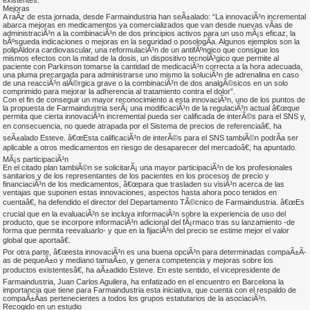
existentes.
Mejoras
A raÃ­z de esta jornada, desde Farmaindustria han seÃ±alado: “La innovaciÃ³n incremental
abarca mejoras en medicamentos ya comercializados que van desde nuevas vÃ­as de
administraciÃ³n a la combinaciÃ³n de dos principios activos para un uso mÃ¡s eficaz, la
bÃºsqueda indicaciones o mejoras en la seguridad o posologÃ­a. Algunos ejemplos son la
polipÃ­ldora cardiovascular, una reformulaciÃ³n de un antifÃºngico que consigue los
mismos efectos con la mitad de la dosis, un dispositivo tecnolÃ³gico que permite al
paciente con Parkinson tomarse la cantidad de medicaciÃ³n correcta a la hora adecuada,
una pluma precargada para administrarse uno mismo la soluciÃ³n de adrenalina en caso
de una reacciÃ³n alÃ©rgica grave o la combinaciÃ³n de dos analgÃ©sicos en un solo
comprimido para mejorar la adherencia al tratamiento contra el dolor”.
Con el fin de conseguir un mayor reconocimiento a esta innovaciÃ³n, uno de los puntos de
la propuesta de Farmaindustria serÃ¡ una modificaciÃ³n de la regulaciÃ³n actual â€œque
permita que cierta innovaciÃ³n incremental pueda ser calificada de interÃ©s para el SNS y,
en consecuencia, no quede atrapada por el Sistema de precios de referenciaâ€, ha
seÃ±alado Esteve. â€œEsta calificaciÃ³n de interÃ©s para el SNS tambiÃ©n podrÃ­a ser
aplicable a otros medicamentos en riesgo de desaparecer del mercadoâ€, ha apuntado.
MÃ¡s participaciÃ³n
En el citado plan tambiÃ©n se solicitarÃ¡ una mayor participaciÃ³n de los profesionales
sanitarios y de los representantes de los pacientes en los procesos de precio y
financiaciÃ³n de los medicamentos, â€œpara que trasladen su visiÃ³n acerca de las
ventajas que suponen estas innovaciones, aspectos hasta ahora poco tenidos en
cuentaâ€, ha defendido el director del Departamento TÃ©cnico de Farmaindustria. â€œEs
crucial que en la evaluaciÃ³n se incluya informaciÃ³n sobre la experiencia de uso del
producto, que se incorpore informaciÃ³n adicional del fÃ¡rmaco tras su lanzamiento -de
forma que permita reevaluarlo- y que en la fijaciÃ³n del precio se estime mejor el valor
global que aportaâ€.
Por otra parte, â€œesta innovaciÃ³n es una buena opciÃ³n para determinadas compaÃ±Ã­
as de pequeÃ±o y mediano tamaÃ±o, y genera competencia y mejoras sobre los
productos existentesâ€, ha aÃ±adido Esteve. En este sentido, el vicepresidente de
Farmaindustria, Juan Carlos Aguilera, ha enfatizado en el encuentro en Barcelona la
importancia que tiene para Farmaindustria esta iniciativa, que cuenta con el respaldo de
compaÃ±Ã­as pertenecientes a todos los grupos estatutarios de la asociaciÃ³n.
Recogido en un estudio