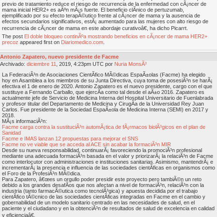
previo de tratamiento reduce el riesgo de recurrencia de la enfermedad con cÃ¡ncer de
mama inicial HER2+ es aÃºn mÃ¡s fuerte. El beneficio clÃ­nico de pertuzumab,
ejemplificado por su efecto terapÃ©utico frente al cÃ¡ncer de mama y la ausencia de
efectos secundarios significativos, estÃ¡ aumentado para las mujeres con alto riesgo de
recurrencia de cÃ¡ncer de mama en este abordaje curativoâ€, ha dicho Picarrt.
The post
El doble bloqueo continÃºa mostrando beneficios en cÃ¡ncer de mama HER2+
precoz
appeared first on
Diariomedico.com
.
Antonio Zapatero, nuevo presidente de Facme
Archivado:
diciembre
11
, 2019, 4:23pm UTC por
Nuria MonsÃ³
La FederaciÃ³n de Asociaciones CientÃ­fico MÃ©dicas EspaÃ±olas (Facme) ha elegido
hoy en Asamblea a los miembros de su Junta Directiva, cuya toma de posesiÃ³n se harÃ¡
efectiva el 1 de enero de 2020. Antonio Zapatero es el nuevo presidente, cargo con el que
sustituye a Fernando Carballo, que ejercÃ­a como tal desde el aÃ±o 2016. Zapatero es
actualmente jefe de Servicio de Medicina Interna del Hospital Universitario de Fuenlabrada
y profesor titular del Departamento de Medicina y CirugÃ­a de la Universidad Rey Juan
Carlos. Fue presidente de la Sociedad EspaÃ±ola de Medicina Interna (SEMI) en 2017 y
2018.
MÃ¡s informaciÃ³n:
Facme carga contra la sustituciÃ³n automÃ¡tica de fÃ¡rmacos biolÃ³gicos en el plan de
Sanidad
Facme e IMAS lanzan 12 propuestas para mejorar el SNS
Facme no ve viable que se acceda al ACE sin acabar la formaciÃ³n MIR
Desde su nueva responsabilidad, continuarÃ¡ favoreciendo la promociÃ³n profesional
mediante una adecuada formaciÃ³n basada en el valor y priorizarÃ¡ la relaciÃ³n de Facme
como interlocutor con administraciones e instituciones sanitarias. Asimismo, mantendrÃ¡ e
incrementarÃ¡ la presencia e influencia de las sociedades cientÃ­ficas en organismos como
el Foro de la ProfesiÃ³n MÃ©dica.
Para Zapatero, â€œes un orgullo poder presidir este proyecto pero tambiÃ©n un reto
debido a los grandes desafÃ­os que nos afectan a nivel de formaciÃ³n, relaciÃ³n con la
industria (tanto farmacÃ©utica como tecnolÃ³gica) y apuesta decidida por el trabajo
cientÃ­fico tÃ©cnico de las sociedades cientÃ­ficas integradas en Facme en el cambio y
gobernabilidad de un modelo sanitario centrado en las necesidades de salud, en el
paciente y el ciudadano y en la obtenciÃ³n de resultados de salud de excelencia en calidad
y eficienciaâ€.