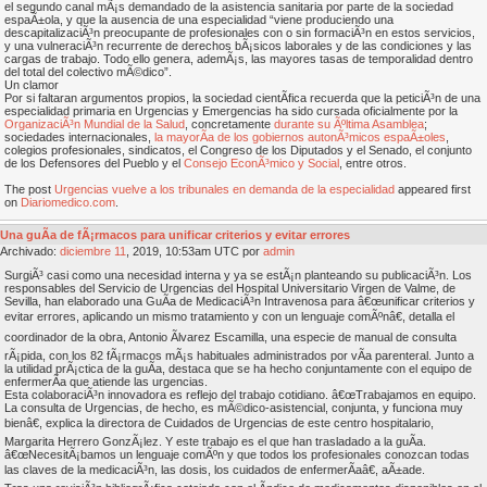
el segundo canal mÃ¡s demandado de la asistencia sanitaria por parte de la sociedad
espaÃ±ola, y que la ausencia de una especialidad “viene produciendo una
descapitalizaciÃ³n preocupante de profesionales con o sin formaciÃ³n en estos servicios,
y una vulneraciÃ³n recurrente de derechos bÃ¡sicos laborales y de las condiciones y las
cargas de trabajo. Todo ello genera, ademÃ¡s, las mayores tasas de temporalidad dentro
del total del colectivo mÃ©dico”.
Un clamor
Por si faltaran argumentos propios, la sociedad cientÃ­fica recuerda que la peticiÃ³n de una
especialidad primaria en Urgencias y Emergencias ha sido cursada oficialmente por la
OrganizaciÃ³n Mundial de la Salud
, concretamente
durante su Ãºltima Asamblea
;
sociedades internacionales,
la mayorÃ­a de los gobiernos autonÃ³micos espaÃ±oles
,
colegios profesionales, sindicatos, el Congreso de los Diputados y el Senado, el conjunto
de los Defensores del Pueblo y el
Consejo EconÃ³mico y Social
, entre otros.
The post
Urgencias vuelve a los tribunales en demanda de la especialidad
appeared first
on
Diariomedico.com
.
Una guÃ­a de fÃ¡rmacos para unificar criterios y evitar errores
Archivado:
diciembre
11
, 2019, 10:53am UTC por
admin
SurgiÃ³ casi como una necesidad interna y ya se estÃ¡n planteando su publicaciÃ³n. Los
responsables del Servicio de Urgencias del Hospital Universitario Virgen de Valme, de
Sevilla, han elaborado una GuÃ­a de MedicaciÃ³n Intravenosa para â€œunificar criterios y
evitar errores, aplicando un mismo tratamiento y con un lenguaje comÃºnâ€, detalla el
coordinador de la obra, Antonio Ãlvarez Escamilla, una especie de manual de consulta
rÃ¡pida, con los 82 fÃ¡rmacos mÃ¡s habituales administrados por vÃ­a parenteral. Junto a
la utilidad prÃ¡ctica de la guÃ­a, destaca que se ha hecho conjuntamente con el equipo de
enfermerÃ­a que atiende las urgencias.
Esta colaboraciÃ³n innovadora es reflejo del trabajo cotidiano. â€œTrabajamos en equipo.
La consulta de Urgencias, de hecho, es mÃ©dico-asistencial, conjunta, y funciona muy
bienâ€, explica la directora de Cuidados de Urgencias de este centro hospitalario,
Margarita Herrero GonzÃ¡lez. Y este trabajo es el que han trasladado a la guÃ­a.
â€œNecesitÃ¡bamos un lenguaje comÃºn y que todos los profesionales conozcan todas
las claves de la medicaciÃ³n, las dosis, los cuidados de enfermerÃ­aâ€, aÃ±ade.