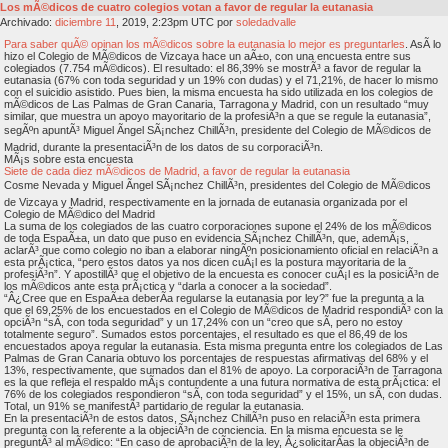
Los mÃ©dicos de cuatro colegios votan a favor de regular la eutanasia
Archivado:
diciembre
11
, 2019, 2:23pm UTC por
soledadvalle
Para saber quÃ© opinan los mÃ©dicos sobre la eutanasia lo mejor es preguntarles
. AsÃ­ lo
hizo el Colegio de MÃ©dicos de Vizcaya hace un aÃ±o, con una encuesta entre sus
colegiados (7.754 mÃ©dicos). El resultado: el 86,39% se mostrÃ³ a favor de regular la
eutanasia (67% con toda seguridad y un 19% con dudas) y el 71,21%, de hacer lo mismo
con el suicidio asistido. Pues bien, la misma encuesta ha sido utilizada en los colegios de
mÃ©dicos de Las Palmas de Gran Canaria, Tarragona y Madrid, con un resultado “muy
similar, que muestra un apoyo mayoritario de la profesiÃ³n a que se regule la eutanasia”,
segÃºn apuntÃ³ Miguel Ãngel SÃ¡nchez ChillÃ³n, presidente del Colegio de MÃ©dicos de
Madrid, durante la presentaciÃ³n de los datos de su corporaciÃ³n.
MÃ¡s sobre esta encuesta
Siete de cada diez mÃ©dicos de Madrid, a favor de regular la eutanasia
Cosme Nevada y Miguel Ãngel SÃ¡nchez ChillÃ³n, presidentes del Colegio de MÃ©dicos
de Vizcaya y Madrid, respectivamente en la jornada de eutanasia organizada por el
Colegio de MÃ©dico del Madrid
La suma de los colegiados de las cuatro corporaciones supone el 24% de los mÃ©dicos
de toda EspaÃ±a, un dato que puso en evidencia SÃ¡nchez ChillÃ³n, que, ademÃ¡s,
aclarÃ³ que como colegio no iban a elaborar ningÃºn posicionamiento oficial en relaciÃ³n a
esta prÃ¡ctica, “pero estos datos ya nos dicen cuÃ¡l es la postura mayoritaria de la
profesiÃ³n”. Y apostillÃ³ que el objetivo de la encuesta es conocer cuÃ¡l es la posiciÃ³n de
los mÃ©dicos ante esta prÃ¡ctica y “darla a conocer a la sociedad”.
“Â¿Cree que en EspaÃ±a deberÃ­a regularse la eutanasia por ley?” fue la pregunta a la
que el 69,25% de los encuestados en el Colegio de MÃ©dicos de Madrid respondiÃ³ con la
opciÃ³n “sÃ­, con toda seguridad” y un 17,24% con un “creo que sÃ­, pero no estoy
totalmente seguro”. Sumados estos porcentajes, el resultado es que el 86,49 de los
encuestados apoya regular la eutanasia. Esta misma pregunta entre los colegiados de Las
Palmas de Gran Canaria obtuvo los porcentajes de respuestas afirmativas del 68% y el
13%, respectivamente, que sumados dan el 81% de apoyo. La corporaciÃ³n de Tarragona
es la que refleja el respaldo mÃ¡s contundente a una futura normativa de esta prÃ¡ctica: el
76% de los colegiados respondieron “sÃ­, con toda seguridad” y el 15%, un sÃ­, con dudas.
Total, un 91% se manifestÃ³ partidario de regular la eutanasia.
En la presentaciÃ³n de estos datos, SÃ¡nchez ChillÃ³n puso en relaciÃ³n esta primera
pregunta con la referente a la objeciÃ³n de conciencia. En la misma encuesta se le
preguntÃ³ al mÃ©dico: “En caso de aprobaciÃ³n de la ley, Â¿solicitarÃ­as la objeciÃ³n de