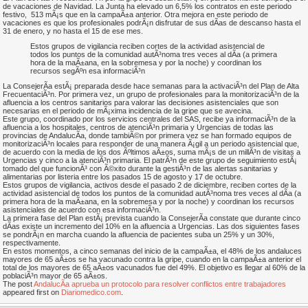
de vacaciones de Navidad. La Junta ha elevado un 6,5% los contratos en este periodo
festivo, 513 mÃ¡s que en la campaÃ±a anterior. Otra mejora en este periodo de
vacaciones es que los profesionales podrÃ¡n disfrutar de sus dÃ­as de descanso hasta el
31 de enero, y no hasta el 15 de ese mes.
Estos grupos de vigilancia reciben cortes de la actividad asistencial de
todos los puntos de la comunidad autÃ³noma tres veces al dÃ­a (a primera
hora de la maÃ±ana, en la sobremesa y por la noche) y coordinan los
recursos segÃºn esa informaciÃ³n
La ConsejerÃ­a estÃ¡ preparada desde hace semanas para la activaciÃ³n del Plan de Alta
FrecuentaciÃ³n. Por primera vez, un grupo de profesionales para la monitorizaciÃ³n de la
afluencia a los centros sanitarios para valorar las decisiones asistenciales que son
necesarias en el periodo de mÃ¡xima incidencia de la gripe que se avecina.
Este grupo, coordinado por los servicios centrales del SAS, recibe ya informaciÃ³n de la
afluencia a los hospitales, centros de atenciÃ³n primaria y Urgencias de todas las
provincias de AndalucÃ­a, donde tambiÃ©n por primera vez se han formado equipos de
monitorizaciÃ³n locales para responder de una manera Ã¡gil a un periodo asistencial que,
de acuerdo con la media de los dos Ãºltimos aÃ±os, suma mÃ¡s de un millÃ³n de visitas a
Urgencias y cinco a la atenciÃ³n primaria. El patrÃ³n de este grupo de seguimiento estÃ¡
tomado del que funcionÃ³ con Ã©xito durante la gestiÃ³n de las alertas sanitarias y
alimentarias por listeria entre los pasados 15 de agosto y 17 de octubre.
Estos grupos de vigilancia, activos desde el pasado 2 de diciembre, reciben cortes de la
actividad asistencial de todos los puntos de la comunidad autÃ³noma tres veces al dÃ­a (a
primera hora de la maÃ±ana, en la sobremesa y por la noche) y coordinan los recursos
asistenciales de acuerdo con esa informaciÃ³n.
La primera fase del Plan estÃ¡ prevista cuando la ConsejerÃ­a constate que durante cinco
dÃ­as existe un incremento del 10% en la afluencia a Urgencias. Las dos siguientes fases
se pondrÃ¡n en marcha cuando la afluencia de pacientes suba un 25% y un 30%,
respectivamente.
En estos momentos, a cinco semanas del inicio de la campaÃ±a, el 48% de los andaluces
mayores de 65 aÃ±os se ha vacunado contra la gripe, cuando en la campaÃ±a anterior el
total de los mayores de 65 aÃ±os vacunados fue del 49%. El objetivo es llegar al 60% de la
poblaciÃ³n mayor de 65 aÃ±os.
The post
AndalucÃ­a aprueba un protocolo para resolver conflictos entre trabajadores
appeared first on
Diariomedico.com
.