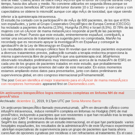
una de ellas. Cuanto antes se utilice mÃ¡s fÃ¡cil es que el tumor se controle durante mÃ¡s
tiempo, hasta dos aÃ±os y medio. No conviene utilizarlos en segunda lÃ­nea porque se
obtienen pocos beneficios â€“control del tumor durante 10 o 12 meses- y son caros y con
capecitabina se obtiene lo mismoâ€ aunque con algo mÃ¡s de toxicidad, que sigue siendo
inferior a la quimioterapia intravenosa.
El estudio ha contado con la participaciÃ³n de mÃ¡s de 600 pacientes, de los que el 81%
son espaÃ±oles, y junto al Grupo Cooperativo OncolÃ³gico de Europa Central (CECOG)
ha reclutado a pacientes de Austria (2,5%), HungrÃ­a (9,8%) e Israel (6,5%). El 78% de las
mujeres con un cÃ¡ncer de mama metastÃ¡sico responde al perfil de las pacientes
incluidas en
Pearl
. Puesto que este estudio, eminentemente espaÃ±ol, contribuirÃ¡ a
sentar una secuencia de tratamiento ya sugerida pero no comprobada, MartÃ­n ha
recordado que es necesario apoyar la investigaciÃ³n en EspaÃ±a y conseguir la
aprobaciÃ³n de la Ley de Mecenazgo en EspaÃ±a.
Los resultados de este ensayo clÃ­nico fase III revelan que en estas pacientes expuestas
a diversos tratamientos previos, palbociclib sumado a terapia endocrina proporciona la
misma supervivencia libre de progresiÃ³n que una quimioterapia oral. â€œHemos
observado resultados preliminares muy interesantes acerca de la mutaciÃ³n de ESR1 en
cada uno de los grupos de pacientes tratados en este estudio, que probablemente
cambien el concepto que tenemos del valor de este marcador. En estos momentos
estamos ampliando estos datos para presentarlos, junto con datos preliminares de
supervivencia global, en otro congreso internacional prÃ³ximamenteâ€.
The post
Geicam identifica el mejor tratamiento para el cÃ¡ncer de mama metastÃ¡sico
con receptores hormonales
appeared first on
Diariomedico.com
.
Un anticuerpo biespecÃ­fico logra remisiones completas en linfoma NH de mal
pronÃ³stico
Archivado:
diciembre
11
, 2019, 9:17pm UTC por
Sonia Moreno Barrio
Un anticuerpo biespecÃ­fico llamado mosunetuzumab, aÃºn en desarrollo clÃ­nico como
infusiÃ³n intravenosa, induce remisiÃ³n completa en linfomas no Hodgkin (NH) de mal
pronÃ³stico, incluyendo a pacientes que son resistentes o que han recaÃ­do tras la terapia
celular con CAR-T en tercera lÃ­nea de tratamiento.
SegÃºn los datos preliminares de un estudio internacional, en el que han participado varios
hospitales espaÃ±oles, los resultados de la administraciÃ³n de este fÃ¡rmaco experimental
abrirÃ­an expectativas de supervivencia para un grupo de pacientes que hasta ahora
carecÃ­an de opciones curativas por recidivas o ser refractarios al tratamiento. Es el caso