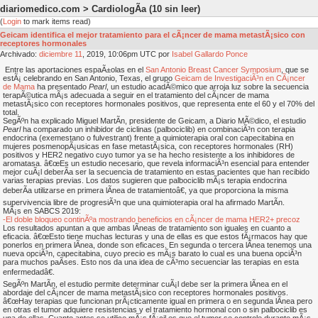
diariomedico.com > CardiologÃ­a
(10 sin leer)
(
Login
to mark items read)
Geicam identifica el mejor tratamiento para el cÃ¡ncer de mama metastÃ¡sico con
receptores hormonales
Archivado:
diciembre
11
, 2019, 10:06pm UTC por
Isabel Gallardo Ponce
Entre las aportaciones espaÃ±olas en el
San Antonio Breast Cancer Symposium
, que se
estÃ¡ celebrando en San Antonio, Texas, el grupo
Geicam de InvestigaciÃ³n en CÃ¡ncer
de Mama
ha presentado
Pearl
, un estudio acadÃ©mico que arroja luz sobre la secuencia
terapÃ©utica mÃ¡s adecuada a seguir en el tratamiento del cÃ¡ncer de mama
metastÃ¡sico con receptores hormonales positivos, que representa ente el 60 y el 70% del
total.
SegÃºn ha explicado Miguel MartÃ­n, presidente de Geicam, a Diario MÃ©dico, el estudio
Pearl
ha comparado un inhibidor de ciclinas (palbociclib) en combinaciÃ³n con terapia
endocrina (exemestano o fulvestrant) frente a quimioterapia oral con capecitabina en
mujeres posmenopÃ¡usicas en fase metastÃ¡sica, con receptores hormonales (RH)
positivos y HER2 negativo cuyo tumor ya se ha hecho resistente a los inhibidores de
aromatasa. â€œEs un estudio necesario, que revela informaciÃ³n esencial para entender
mejor cuÃ¡l deberÃ­a ser la secuencia de tratamiento en estas pacientes que han recibido
varias terapias previas. Los datos sugieren que palbociclib mÃ¡s terapia endocrina
deberÃ­a utilizarse en primera lÃ­nea de tratamientoâ€, ya que proporciona la misma
supervivencia libre de progresiÃ³n que una quimioterapia oral ha afirmado MartÃ­n.
MÃ¡s en SABCS 2019:
-El doble bloqueo continÃºa mostrando beneficios en cÃ¡ncer de mama HER2+ precoz
Los resultados apuntan a que ambas lÃ­neas de tratamiento son iguales en cuanto a
eficacia. â€œEsto tiene muchas lecturas y una de ellas es que estos fÃ¡rmacos hay que
ponerlos en primera lÃ­nea, donde son eficaces. En segunda o tercera lÃ­nea tenemos una
nueva opciÃ³n, capecitabina, cuyo precio es mÃ¡s barato lo cual es una buena opciÃ³n
para muchos paÃ­ses. Esto nos da una idea de cÃ³mo secuenciar las terapias en esta
enfermedadâ€.
SegÃºn MartÃ­n, el estudio permite determinar cuÃ¡l debe ser la primera lÃ­nea en el
abordaje del cÃ¡ncer de mama metastÃ¡sico con receptores hormonales positivos.
â€œHay terapias que funcionan prÃ¡cticamente igual en primera o en segunda lÃ­nea pero
en otras el tumor adquiere resistencias y el tratamiento hormonal con o sin palbociclib es