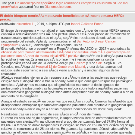
The post
Un anticuerpo biespecÃ­fico logra remisiones completas en linfoma NH de mal
pronÃ³stico
appeared first on
Diariomedico.com
.
El doble bloqueo continÃºa mostrando beneficios en cÃ¡ncer de mama HER2+
precoz
Archivado:
diciembre
11
, 2019, 4:49pm UTC por
Isabel Gallardo Ponce
El riesgo de recurrencia y mortalidad en pacientes con cÃ¡ncer de mama HER2+ precoz
continÃºa reduciÃ©ndose tras aÃ±adir pertuzumab al estÃ¡ndar previo de tratamiento de
trastuzumab y quimioterapia tras cirugÃ­a, segÃºn los resultados de seis aÃ±os de
seguimiento del estudio
Aphinity
, presentados en el
San Antonio Breast Cancer
Symposium
(SABCS), celebrado en San Antonio, Texas.
El estudio A
phinity
se presentÃ³ en la ReuniÃ³n Anual de ASCO en 2017 y apuntaba a la
eficacia de pertuzumab al tratamiento estÃ¡ndar con trastuzumab mÃ¡s quimioterapia en
pacientes con cÃ¡ncer de mama inicial HER2 positivo
despuÃ©s de la cirugÃ­a para evitar
la recidiva invasiva. Este ensayo clÃ­nico fase III e internacional cuenta con la
participaciÃ³n espaÃ±ola de 31 centros del grupo
Geicam
y 9 de
Solti
. SegÃºn Eva
Ciruelos, oncÃ³loga del
Hospital 12 de Octubre de Madrid
, y una de las autoras del
estudio, este seguimiento a seis aÃ±os viene a aclarar y a ampliar algunos de los
resultados.
â€œLos resultados vienen a dar respuesta a cÃ³mo tratar a las pacientes que reciben
cirugÃ­a tras el diagnÃ³stico o tras la neoadyuvancia que consiguen respuesta patolÃ³gica
completa.
Aphinity
nos muestra que el beneficio de mantener el doble bloqueo de
pertuzumab y trastuzumab tras la cirugÃ­a se enfoca sobre todo a aquÃ©llas pacientes
con afectaciÃ³n ganglionar al diagnÃ³stico antes del primer ciclo de neoadyuvancia o en el
momento de la cirugÃ­aâ€.
Aunque el estudio se iniciÃ³ en pacientes que recibÃ­an cirugÃ­a, Ciruelos ha aÃ±adido que
â€œpodemos extrapolar que tambiÃ©n aquellas pacientes con afectaciÃ³n ganglionar que
reciben neoadyuvancia vayan a ser las mayores beneficiadas del doble bloqueoâ€.
Resultados tras un seguimiento de seis aÃ±os en cÃ¡ncer de mama
Durante los seis aÃ±os de seguimiento, la supervivencia libre de enfermedad invasiva en
pacientes con afectaciÃ³n ganglionar en el grupo de pertuzumab fue del 87,9% frente al
83,4%. La terapia de doble bloqueo tras la cirugÃ­a se traduce en una reducciÃ³n del riesgo
relativo de recurrencia del 28 por ciento. En cuanto a las pacientes â€œsin afectaciÃ³n
ganglionar el beneficio no muestra significaciÃ³n estadÃ­stica y hay que recordar que esta