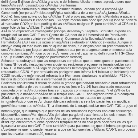
del linfoma B difuso de cÃ©lula grande, o del linfoma folicular, menos agresivo pero que
tambiÃ©n estÃ¡ causado por cÃ©lulas B enfermas.
El anticuerpo sintÃ©tico humanizado mosunetuzumab, creado por la compaÃ±Ã­a
Genentech (corporaciÃ³n biotecnolÃ³gica subsidiaria de la compaÃ±Ã­a farmacÃ©utica
Roche), funciona activando las cÃ©lulas T del propio paciente, estimulÃ¡ndolas a atacar y
matar a las cÃ©lulas B cancerosas. Su doble mecanismo hace que por un lado se adhiera
al marcador CD20 en la superficie de las cÃ©lulas malignas B, pero tambiÃ©n al CD3 en la
superficie de las cÃ©lulas T citotÃ³xicas.
AsÃ­ lo ha explicado el investigador principal del ensayo, Stephen Schuster, experto en
terapia celular con CAR-T en el Centro de CÃ¡ncer de la Universidad de Pensilvania
(Filadelfia), durante su intervenciÃ³n en el Congreso de la Sociedad Americana de
HematologÃ­a (ASH en sus siglas en inglÃ©s) celebrado en Orlando (Florida). Aunque el
ensayo estÃ¡ en fase inicial I/Ib de ajuste de dosis, fue elegido para su presentaciÃ³n en
sesiÃ³n plenaria por la gran actividad demostrada por este agente tanto en monoterapia
como en combinaciÃ³n con otros regÃ­menes para el tratamiento del linfoma NH (R-Chop,
Chp, y el anticuerpo conjugado polatuzumab vedotin).
Schuster ha subrayado que las respuestas completas que se consiguen en pacientes de
linfoma NH de alto riesgo incluyen a quienes recibieron previamente terapia celular con
CAR-T, o trasplante autÃ³logo de progenitores hematopoyÃ©ticos y/o con enfermedad
refractaria a CD20. Y por otro lado los pacientes con linfoma NH folicular (o indolente) con
CD20 negativo y enfermedad refractaria a fÃ¡rmacos alquilantes, o al inhibidor P13K, o
historia de progresiÃ³n de la enfermedad de 24 meses.
Pacientes con linfoma B difuso de cÃ©lula grande que habÃ­an recaÃ­do o eran refractarios
tras una mediana de tres tratamientos previos (entre 1 y 14) han alcanzado respuesta
completa o remisiÃ³n duradera tras ser tratados con mosunetuzumab. Y el 22% de los
pacientes que habÃ­an recaÃ­do de la terapia con CAR-T han logrado remisiÃ³n completa.
â€œUna de las ventajas de mosunetuzumab es que se trata de un agente
inmunoterÃ¡pico que estÃ¡ disponible para administrarse a los pacientes sin modificar
genÃ©ticamente sus cÃ©lulas T, a diferencia de la terapia celular con CAR-Tâ€, arguye el
hematÃ³logo, que subraya que muchas de las remisiones logradas con este anticuerpo
biespecÃ­fico continÃºan despuÃ©s de haber parado el tratamiento a los seis meses. En
algunos casos esa remisiÃ³n continÃºa tras un aÃ±o sin terapia adicional.
â€œUrge encontrara nuevas opciones terapÃ©uticas no solo para pacientes en los que
fracase la terapia con CAR-T sino tambiÃ©n para pacientes en que el linfoma progresa tan
rÃ¡pidamente que no pueden esperar a que se fabriquen las cÃ©lulas CAR-T, un proceso
que lleva varias semanasâ€, recalca.