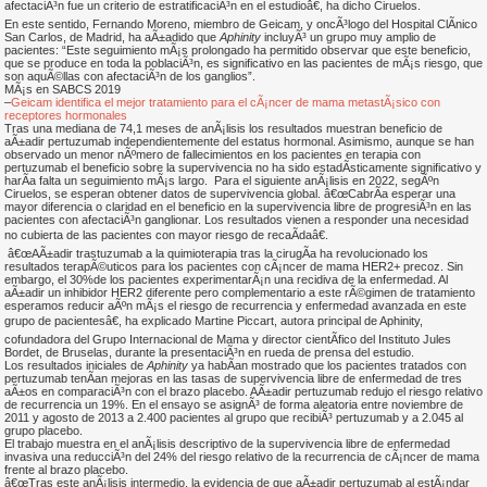
afectaciÃ³n fue un criterio de estratificaciÃ³n en el estudioâ€, ha dicho Ciruelos.
En este sentido, Fernando Moreno, miembro de Geicam, y oncÃ³logo del Hospital ClÃ­nico
San Carlos, de Madrid, ha aÃ±adido que
Aphinity
incluyÃ³ un grupo muy amplio de
pacientes: “Este seguimiento mÃ¡s prolongado ha permitido observar que este beneficio,
que se produce en toda la poblaciÃ³n, es significativo en las pacientes de mÃ¡s riesgo, que
son aquÃ©llas con afectaciÃ³n de los ganglios”.
MÃ¡s en SABCS 2019
–
Geicam identifica el mejor tratamiento para el cÃ¡ncer de mama metastÃ¡sico con
receptores hormonales
Tras una mediana de 74,1 meses de anÃ¡lisis los resultados muestran beneficio de
aÃ±adir pertuzumab independientemente del estatus hormonal. Asimismo, aunque se han
observado un menor nÃºmero de fallecimientos en los pacientes en terapia con
pertuzumab el beneficio sobre la supervivencia no ha sido estadÃ­sticamente significativo y
harÃ­a falta un seguimiento mÃ¡s largo. Para el siguiente anÃ¡lisis en 2022, segÃºn
Ciruelos, se esperan obtener datos de supervivencia global. â€œCabrÃ­a esperar una
mayor diferencia o claridad en el beneficio en la supervivencia libre de progresiÃ³n en las
pacientes con afectaciÃ³n ganglionar. Los resultados vienen a responder una necesidad
no cubierta de las pacientes con mayor riesgo de recaÃ­daâ€.
â€œAÃ±adir trastuzumab a la quimioterapia tras la cirugÃ­a ha revolucionado los
resultados terapÃ©uticos para los pacientes con cÃ¡ncer de mama HER2+ precoz. Sin
embargo, el 30%de los pacientes experimentarÃ¡n una recidiva de la enfermedad. Al
aÃ±adir un inhibidor HER2 diferente pero complementario a este rÃ©gimen de tratamiento
esperamos reducir aÃºn mÃ¡s el riesgo de recurrencia y enfermedad avanzada en este
grupo de pacientesâ€, ha explicado Martine Piccart, autora principal de Aphinity,
cofundadora del Grupo Internacional de Mama y director cientÃ­fico del Instituto Jules
Bordet, de Bruselas, durante la presentaciÃ³n en rueda de prensa del estudio.
Los resultados iniciales de
Aphinity
ya habÃ­an mostrado que los pacientes tratados con
pertuzumab tenÃ­an mejoras en las tasas de supervivencia libre de enfermedad de tres
aÃ±os en comparaciÃ³n con el brazo placebo. AÃ±adir pertuzumab redujo el riesgo relativo
de recurrencia un 19%. En el ensayo se asignÃ³ de forma aleatoria entre noviembre de
2011 y agosto de 2013 a 2.400 pacientes al grupo que recibiÃ³ pertuzumab y a 2.045 al
grupo placebo.
El trabajo muestra en el anÃ¡lisis descriptivo de la supervivencia libre de enfermedad
invasiva una reducciÃ³n del 24% del riesgo relativo de la recurrencia de cÃ¡ncer de mama
frente al brazo placebo.
â€œTras este anÃ¡lisis intermedio, la evidencia de que aÃ±adir pertuzumab al estÃ¡ndar