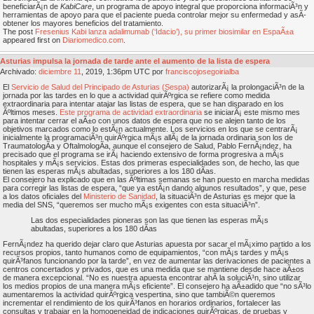
beneficiarÃ¡n de
KabiCare
, un programa de apoyo integral que proporciona informaciÃ³n y
herramientas de apoyo para que el paciente pueda controlar mejor su enfermedad y asÃ­
obtener los mayores beneficios del tratamiento.
The post
Fresenius Kabi lanza adalimumab (‘Idacio’), su primer biosimilar en EspaÃ±a
appeared first on
Diariomedico.com
.
Asturias impulsa la jornada de tarde ante el aumento de la lista de espera
Archivado:
diciembre
11
, 2019, 1:36pm UTC por
franciscojosegoirialba
El
Servicio de Salud del Principado de Asturias (Sespa)
autorizarÃ¡ la prolongaciÃ³n de la
jornada por las tardes en lo que a actividad quirÃºrgica se refiere como medida
extraordinaria para intentar atajar las listas de espera, que se han disparado en los
Ãºltimos meses.
Este programa de actividad extraordinaria
se iniciarÃ¡ este mismo mes
para intentar cerrar el aÃ±o con unos datos de espera que no se alejen tanto de los
objetivos marcados como lo estÃ¡n actualmente. Los servicios en los que se centrarÃ¡
inicialmente la programaciÃ³n quirÃºrgica mÃ¡s allÃ¡ de la jornada ordinaria son los de
TraumatologÃ­a y OftalmologÃ­a, aunque el consejero de Salud, Pablo FernÃ¡ndez, ha
precisado que el programa se irÃ¡ haciendo extensivo de forma progresiva a mÃ¡s
hospitales y mÃ¡s servicios. Estas dos primeras especialidades son, de hecho, las que
tienen las esperas mÃ¡s abultadas, superiores a los 180 dÃ­as.
El consejero ha explicado que en las Ãºltimas semanas se han puesto en marcha medidas
para corregir las listas de espera, “que ya estÃ¡n dando algunos resultados”, y que, pese
a los datos oficiales del
Ministerio de Sanidad
, la situaciÃ³n de Asturias es mejor que la
media del SNS, “queremos ser mucho mÃ¡s exigentes con esta situaciÃ³n”.
Las dos especialidades pioneras son las que tienen las esperas mÃ¡s
abultadas, superiores a los 180 dÃ­as
FernÃ¡ndez ha querido dejar claro que Asturias apuesta por sacar el mÃ¡ximo partido a los
recursos propios, tanto humanos como de equipamientos, “con mÃ¡s tardes y mÃ¡s
quirÃ³fanos funcionando por la tarde”, en vez de aumentar las derivaciones de pacientes a
centros concertados y privados, que es una medida que se mantiene desde hace aÃ±os
de manera excepcional. “No es nuestra apuesta encontrar ahÃ­ la soluciÃ³n, sino utilizar
los medios propios de una manera mÃ¡s eficiente”. El consejero ha aÃ±adido que “no sÃ³lo
aumentaremos la actividad quirÃºrgica vespertina, sino que tambiÃ©n queremos
incrementar el rendimiento de los quirÃ³fanos en horarios ordinarios, fortalecer las
consultas y trabajar en la homogeneidad de indicaciones quirÃºrgicas, de pruebas y