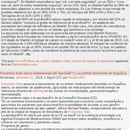
conciencia?”. En Madrid respondieron que “sÃ­, con toda seguridad”, en un 25% y “creo
que sÃ­, pero no estoy totalmente seguro/a”, en un 13%. AsÃ­, en Madrid habrÃ­a un 38% de
potenciales objetores a una posible ley sobre eutanasia. En Las Palmas el porcentaje de
posibles objetores fue de un 28% (21% y 7%), en Vizcaya del 28% (19% y 9%) y en
Tarragona de un 31% (15% y 16%).
Que cerca del 90% de la profesiÃ³n apoye regular la eutanasia y por encima del 31% se
declare objetor “muestra el grado de tolerancia de la profesiÃ³n”, en palabras del
presidente del colegio de mÃ©dicos de Madrid. En todo caso, otro punto de coincidencia
entre los colegios es que este es un debate que pertenece a la sociedad.
La encuesta ha sido elaborada con la asesorÃ­a del profesor Unai MartÃ­n Roncero,
sociÃ³logo de la Facultad de Ciencias Sociales y de la ComunicaciÃ³n de la UPV/EHU. En
el Colegio de Madrid, el trabajo de campo se realizÃ³ entre el 1 y el 30 de julio de 2019, con
una muestra de 1.044 mÃ©dicos elegidos de manera aleatoria. El margen de confianza de
los resultados es de un 95%, frente a un posible 3% de nivel de error. Lo que, en palabra
de SÃ¡nchez ChillÃ³n, pone de manifiesto la potencia de esta encuesta “la primera que se
hace en Madrid”, dijo.
The post
Los mÃ©dicos de cuatro colegios votan a favor de regular la eutanasia
appeared
first on
Diariomedico.com
.
Fresenius Kabi lanza adalimumab (â€˜Idacioâ€™), su primer biosimilar en EspaÃ±a
Archivado:
diciembre
11
, 2019, 1:42pm UTC por
RedacciÃ³n
Fresenius Kabi
anuncia el lanzamiento de su primer medicamento biosimilar en EspaÃ±a:
Idacio
, un biosimilar de adalimumab, para todas las indicaciones del medicamento de
referencia (
Humira
de
AbbVie
) en las Ã¡reas de reumatologÃ­a, gastroenterologÃ­a y
dermatologÃ­a.
El lanzamiento sigue a la aprobaciÃ³n de la ComisiÃ³n Europea (CE).
“Es un momento emocionante y un paso importante para nosotros como compaÃ±Ã­a y
para todos los pacientes que ahora tendrÃ¡n la posibilidad de acceder a una opciÃ³n
adicional de tratamiento de alta calidad“, afirma Michael Soldan, vicepresidente ejecutivo y
jefe de la Unidad de Negocio de Biosimilares de
Fresenius Kabi
.
La aprobaciÃ³n de
Idacio
por parte de la CE se basÃ³ en la evidencia presentada a la
Agencia Europea de Medicamentos (EMA) que incluye datos analÃ­ticos, preclÃ­nicos y
clÃ­nicos en voluntarios y pacientes sanos.
Programa de apoyo
La compaÃ±Ã­a informa que con
Idacio
los pacientes y los profesionales sanitarios se