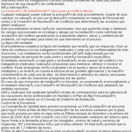
relaciones entre los trabajadores e incluso posibles problemas de salud que puedan
derivarse de una situaciÃ³n de conflictividad.
MÃ¡s informaciÃ³n:
La mediaciÃ³n, â€˜antibiÃ³ticoâ€™ para tratar el conflicto laboral
Cualquier trabajador puede solicitar la activaciÃ³n de este procedimiento. A partir de esta
solicitud, se valorarÃ¡ el caso por la direcciÃ³n competente en materia de Personal del
centro y la ComisiÃ³n de ResoluciÃ³n de Conflictos que determinarÃ¡ las acciones que
deben realizarse.
Este procedimiento no tiene carÃ¡cter sancionador, sino que pretende evitar o minimizar
los riesgos psicosociales en el trabajo y abogar por la mediaciÃ³n como mÃ©todo de
resoluciÃ³n del conflicto garantizando un tratamiento objetivo, eficaz y confidencial del
problema, sin represalias para todos los que intervienen en el proceso.
La figura del mediador
El procedimiento establece la figura del mediador que tendrÃ¡ que ser imparcial, crear un
clima de confianza con los trabajadores implicados y velar por la confidencialidad de todo
el proceso. Los mediadores serÃ¡n profesionales del SAS seleccionado por los
responsables de personal de cada centro y tendrÃ¡n formaciÃ³n especÃ­fica.
El mediador asesorarÃ¡ a cada parte y profundizarÃ¡ en las causas del conflicto y los
trabajadores implicados realizarÃ¡n propuestas para minimizar, eliminar o resolver el
conflicto. Estas propuestas serÃ¡n evaluadas con la ayuda y apoyo de la persona
mediadora y se tendrÃ¡ en cuenta la eficacia de las posibles alternativas y la relaciÃ³n
coste/beneficio de cada una de ellas. Se determinarÃ¡n ademÃ¡s los plazos necesarias
para llevar a cabo las soluciones propuestas por las partes.
En caso de que el proceso de mediaciÃ³n no funcione, se suspenderÃ¡ el procedimiento y
el mediador informarÃ¡ a la ComisiÃ³n de ResoluciÃ³n de Conflictos que adoptarÃ¡ las
medidas oportunas.
SAS y sindicatos han analizado tambiÃ©n el plan de contrataciones para la cobertura de
las vacaciones de los profesionales en Navidad y el Plan de Alta FrecuentaciÃ³n,
presentado este martes en el Consejo de Gobierno de AndalucÃ­a.
Control de la frecuencia
La ConsejerÃ­a de Sanidad tiene previsto incrementar un 14% la dotaciÃ³n de personal
para hacer frente al Plan de Alta FrecuentaciÃ³n de los servicios sanitarios por la gripe,
que estÃ¡ previsto en entre en vigor entre la Ãºltima semana de diciembre y la primera de
enero de 2020. AsÃ­, el SAS contarÃ¡ con 2.617 profesionales sanitarios de refuerzo para
hacer frente a la demanda al alza en los hospitales, centros de salud y servicios de
Urgencias, 367 contrataciones mÃ¡s que el aÃ±o anterior. En total estÃ¡ previsto que el
gasto sea de 7,7 millones de euros.
El Plan de Alta FrecuentaciÃ³n por la gripe se desarrollarÃ¡ en parte al mismo tiempo que el