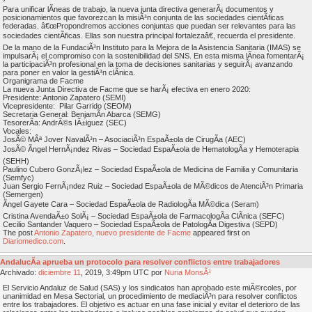
Para unificar lÃ­neas de trabajo, la nueva junta directiva generarÃ¡ documentos y
posicionamientos que favorezcan la misiÃ³n conjunta de las sociedades cientÃ­ficas
federadas. â€œPropondremos acciones conjuntas que puedan ser relevantes para las
sociedades cientÃ­ficas. Ellas son nuestra principal fortalezaâ€, recuerda el presidente.
De la mano de la FundaciÃ³n Instituto para la Mejora de la Asistencia Sanitaria (IMAS) se
impulsarÃ¡ el compromiso con la sostenibilidad del SNS. En esta misma lÃ­nea fomentarÃ¡
la participaciÃ³n profesional en la toma de decisiones sanitarias y seguirÃ¡ avanzando
para poner en valor la gestiÃ³n clÃ­nica.
Organigrama de Facme
La nueva Junta Directiva de Facme que se harÃ¡ efectiva en enero 2020:
Presidente: Antonio Zapatero (SEMI)
Vicepresidente: Pilar Garrido (SEOM)
Secretaria General: BenjamÃ­n Abarca (SEMG)
TesorerÃ­a: AndrÃ©s IÃ±iguez (SEC)
Vocales:
JosÃ© MÂª Jover NavalÃ³n – AsociaciÃ³n EspaÃ±ola de CirugÃ­a (AEC)
JosÃ© Ãngel HernÃ¡ndez Rivas – Sociedad EspaÃ±ola de HematologÃ­a y Hemoterapia
(SEHH)
Paulino Cubero GonzÃ¡lez – Sociedad EspaÃ±ola de Medicina de Familia y Comunitaria
(Semfyc)
Juan Sergio FernÃ¡ndez Ruiz – Sociedad EspaÃ±ola de MÃ©dicos de AtenciÃ³n Primaria
(Semergen)
Ãngel Gayete Cara – Sociedad EspaÃ±ola de RadiologÃ­a MÃ©dica (Seram)
Cristina AvendaÃ±o SolÃ¡ – Sociedad EspaÃ±ola de FarmacologÃ­a ClÃ­nica (SEFC)
Cecilio Santander Vaquero – Sociedad EspaÃ±ola de PatologÃ­a Digestiva (SEPD)
The post
Antonio Zapatero, nuevo presidente de Facme
appeared first on
Diariomedico.com
.
AndalucÃ­a aprueba un protocolo para resolver conflictos entre trabajadores
Archivado:
diciembre
11
, 2019, 3:49pm UTC por
Nuria MonsÃ³
El Servicio Andaluz de Salud (SAS) y los sindicatos han aprobado este miÃ©rcoles, por
unanimidad en Mesa Sectorial, un procedimiento de mediaciÃ³n para resolver conflictos
entre los trabajadores. El objetivo es actuar en una fase inicial y evitar el deterioro de las