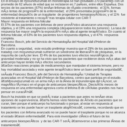
En el ensayo de mosunetuzumab en monoterapia se han estudiado 270 pacientes con un
promedio de 62 aÃ±os de edad que se reclutaron en 7 paÃ­ses, entre ellos EspaÃ±a. Dos
tercios de los pacientes (67%) tenÃ­an linfomas de rÃ¡pido crecimiento; el 31%, formas
mÃ¡s lentas de progresiÃ³n de la enfermedad; el 29% presentaba progresiÃ³n de la
enfermedad despuÃ©s de un trasplante de progenitores hematopoyÃ©ticos; y el 11% fue
resistente al tratamiento o recayÃ³ tras terapia celular con CAR-T
Mayor respuesta en linfoma folicular
El 37% de los pacientes con linfomas de peor pronÃ³stico alcanzaron una respuesta
objetiva, y el 19% una respuesta completa (desaparecieron todos los tumores). La tasa de
respuesta fue mayor segÃºn la exposiciÃ³n mÃ¡s alta al agente terapÃ©utico. En cuanto al
linfoma folicular, el 63% de los pacientes tuvo respuesta objetiva, y el 47% respuesta
completa.
Francesc Bosch, jefe del Servicio de HematologÃ­a del Hospital Vall d’Hebron de
Barcelona.
En cuanto a seguridad, este estudio preliminar muestra que el 29% de los pacientes
tratados con mosunetuzumab sufrieron un sÃ­ndrome de liberaciÃ³n de citoquinas, en la
mayorÃ­a de carÃ¡cter leve. El 4% de los pacientes tuvo efectos neurolÃ³gicos de
gravedad moderada y no se ha visto que los pacientes que recibieron dosis mÃ¡s altas del
anticuerpo hayan tenido mÃ¡s efectos secundarios.
â€œSon reacciones propias de medicamentos que manipulan el sistema inmune, pero no
hay mortalidad asociada y este agente terapÃ©utico tiene un buen perfil de seguridadâ€,
seÃ±ala Francesc Bosch, jefe del Servicio de HematologÃ­a / Unidad de Terapias
avanzadas en el Hospital Vall d’Hebron de Barcelona, centro que participa en el estudio.
â€œMosunetuzumab es un arma mÃ¡s en la lÃ­nea de inmunoterapia del cÃ¡ncer, un
magnÃ­fico fÃ¡rmaco en el grupo de anticuerpos biespecÃ­ficos. DiecisÃ©is meses de
respuesta en una enfermedad agresiva como el linfoma B de cÃ©lulas grandes nos hace
pensar en curaciÃ³nâ€.
Bosch ha insistido en que se podrÃ¡ tratar a pacientes que antes no tenÃ­an otras
opciones de supervivencia. â€œYa hemos visto historias de Ã©xito en pacientes que se
curan, bien porque el anticuerpo ha funcionado o porque, al estar en respuesta al
tratamiento se les puede hacer un trasplante alogÃ©nicoâ€, comenta, recordando que en
los pacientes con linfoma avanzado no se puede hacer el trasplante porque no se alcanza
el estado â€œsin enfermedadâ€. Para este investigador clÃ­nico el futuro de los
anticuerpos bioespecÃ­ficos y de las CAR-T serÃ¡ â€œmoverse a las primeras lÃ­neas de
tratamientoâ€.