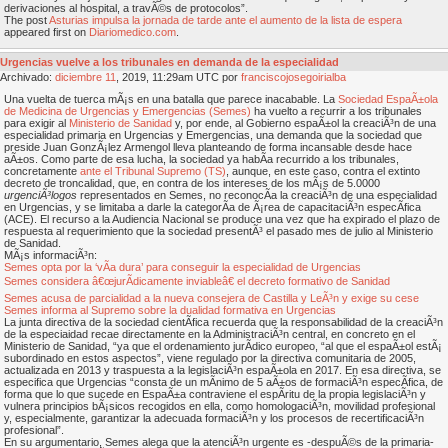
derivaciones al hospital, a travÃ©s de protocolos”.
The post
Asturias impulsa la jornada de tarde ante el aumento de la lista de espera
appeared first on
Diariomedico.com
.
Urgencias vuelve a los tribunales en demanda de la especialidad
Archivado:
diciembre
11
, 2019, 11:29am UTC por
franciscojosegoirialba
Una vuelta de tuerca mÃ¡s en una batalla que parece inacabable. La
Sociedad EspaÃ±ola
de Medicina de Urgencias y Emergencias (Semes)
ha vuelto a recurrir a los tribunales
para exigir al
Ministerio de Sanidad
y, por ende, al Gobierno espaÃ±ol la creaciÃ³n de una
especialidad primaria en Urgencias y Emergencias, una demanda que la sociedad que
preside Juan GonzÃ¡lez Armengol lleva planteando de forma incansable desde hace
aÃ±os. Como parte de esa lucha, la sociedad ya habÃ­a recurrido a los tribunales,
concretamente
ante el Tribunal Supremo (TS)
, aunque, en este caso, contra el extinto
decreto de troncalidad, que, en contra de los intereses de los mÃ¡s de 5.0000
urgenciÃ³logos
representados en Semes, no reconocÃ­a la creaciÃ³n de una especialidad
en Urgencias, y se limitaba a darle la categorÃ­a de Ã¡rea de capacitaciÃ³n especÃ­fica
(ACE). El recurso a la Audiencia Nacional se produce una vez que ha expirado el plazo de
respuesta al requerimiento que la sociedad presentÃ³ el pasado mes de julio al Ministerio
de Sanidad.
MÃ¡s informaciÃ³n:
Semes opta por la ‘vÃ­a dura’ para conseguir la especialidad de Urgencias
Semes considera â€œjurÃ­dicamente inviableâ€ el decreto formativo de Sanidad
Semes acusa de parcialidad a la nueva consejera de Castilla y LeÃ³n y exige su cese
Semes informa al Supremo sobre la dualidad formativa en Urgencias
La junta directiva de la sociedad cientÃ­fica recuerda que la responsabilidad de la creaciÃ³n
de la especiaidad recae directamente en la AdministraciÃ³n central, en concreto en el
Ministerio de Sanidad, “ya que el ordenamiento jurÃ­dico europeo, “al que el espaÃ±ol estÃ¡
subordinado en estos aspectos”, viene regulado por la directiva comunitaria de 2005,
actualizada en 2013 y traspuesta a la legislaciÃ³n espaÃ±ola en 2017. En esa directiva, se
especifica que Urgencias “consta de un mÃ­nimo de 5 aÃ±os de formaciÃ³n especÃ­fica, de
forma que lo que sucede en EspaÃ±a contraviene el espÃ­ritu de la propia legislaciÃ³n y
vulnera principios bÃ¡sicos recogidos en ella, como homologaciÃ³n, movilidad profesional
y, especialmente, garantizar la adecuada formaciÃ³n y los procesos de recertificaciÃ³n
profesional”.
En su argumentario, Semes alega que la atenciÃ³n urgente es -despuÃ©s de la primaria-