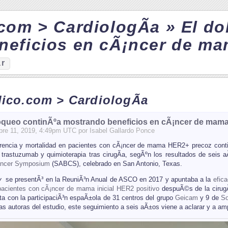
com > CardiologÃ­a » El d
neficios en cÃ¡ncer de m
ar
ico.com > CardiologÃ­a
loqueo continÃºa mostrando beneficios en cÃ¡ncer de mam
bre
11
, 2019, 4:49pm UTC por
Isabel Gallardo Ponce
rrencia y mortalidad en pacientes con cÃ¡ncer de mama HER2+ precoz cont
 trastuzumab y quimioterapia tras cirugÃ­a, segÃºn los resultados de seis
ancer Symposium
(SABCS), celebrado en San Antonio, Texas.
y
se presentÃ³ en la ReuniÃ³n Anual de ASCO en 2017 y apuntaba a la
efic
pacientes con cÃ¡ncer de mama inicial HER2 positivo
despuÃ©s de la cirugÃ­a
nta con la participaciÃ³n espaÃ±ola de 31 centros del grupo
Geicam
y 9 de
So
las autoras del estudio, este seguimiento a seis aÃ±os viene a aclarar y a amp