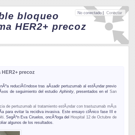
No conectado |
Conectar
oble bloqueo
ama HER2+ precoz
a HER2+ precoz
inÃºa reduciÃ©ndose tras aÃ±adir pertuzumab al estÃ¡ndar previo
 aÃ±os de seguimiento del estudio
Aphinity
, presentados en el
San
acia de pertuzumab al tratamiento estÃ¡ndar con trastuzumab mÃ¡s
 para evitar la recidiva invasiva. Este ensayo clÃ­nico fase III e
lti
. SegÃºn Eva Ciruelos, oncÃ³loga del
Hospital 12 de Octubre de
liar algunos de los resultados.