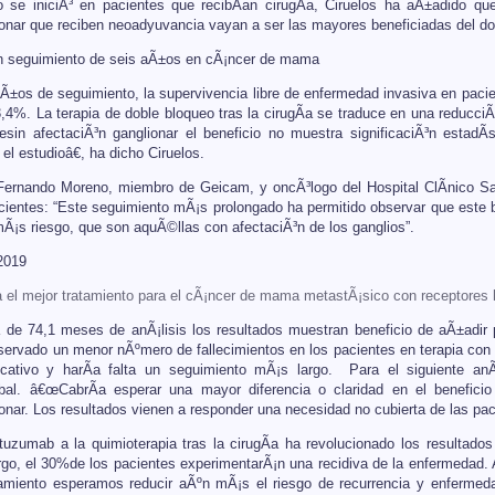
o se iniciÃ³ en pacientes que recibÃ­an cirugÃ­a, Ciruelos ha aÃ±adido 
ionar que reciben neoadyuvancia vayan a ser las mayores beneficiadas del do
un seguimiento de seis aÃ±os en cÃ¡ncer de mama
aÃ±os de seguimiento, la supervivencia libre de enfermedad invasiva en pacie
,4%. La terapia de doble bloqueo tras la cirugÃ­a se traduce en una reducciÃ³
sin afectaciÃ³n ganglionar el beneficio no muestra significaciÃ³n estadÃ­
 el estudioâ€, ha dicho Ciruelos.
 Fernando Moreno, miembro de Geicam, y oncÃ³logo del Hospital ClÃ­nico S
ientes: “Este seguimiento mÃ¡s prolongado ha permitido observar que este ben
mÃ¡s riesgo, que son aquÃ©llas con afectaciÃ³n de los ganglios”.
2019
a el mejor tratamiento para el cÃ¡ncer de mama metastÃ¡sico con receptores
 de 74,1 meses de anÃ¡lisis los resultados muestran beneficio de aÃ±adir
ervado un menor nÃºmero de fallecimientos en los pacientes en terapia con 
ficativo y harÃ­a falta un seguimiento mÃ¡s largo. Para el siguiente an
obal. â€œCabrÃ­a esperar una mayor diferencia o claridad en el beneficio
onar. Los resultados vienen a responder una necesidad no cubierta de las pac
uzumab a la quimioterapia tras la cirugÃ­a ha revolucionado los resulta
go, el 30%de los pacientes experimentarÃ¡n una recidiva de la enfermedad. 
amiento esperamos reducir aÃºn mÃ¡s el riesgo de recurrencia y enfermeda