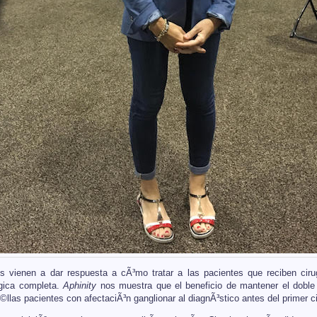
 vienen a dar respuesta a cÃ³mo tratar a las pacientes que reciben ciru
³gica completa.
Aphinity
nos muestra que el beneficio de mantener el doble
llas pacientes con afectaciÃ³n ganglionar al diagnÃ³stico antes del primer c