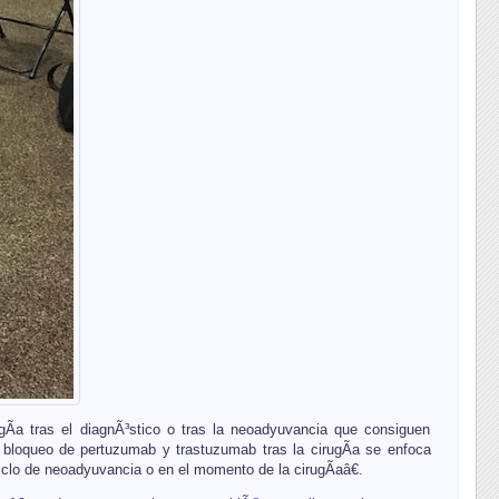
gÃ­a tras el diagnÃ³stico o tras la neoadyuvancia que consiguen
 bloqueo de pertuzumab y trastuzumab tras la cirugÃ­a se enfoca
iclo de neoadyuvancia o en el momento de la cirugÃ­aâ€.