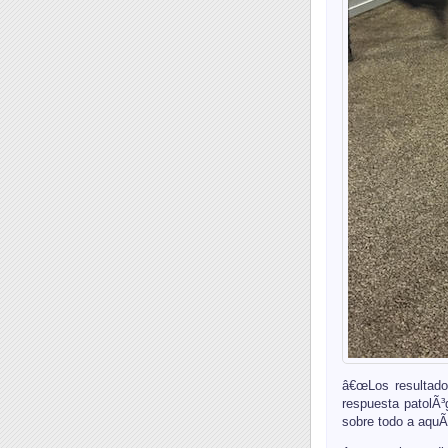
â€œLos resultados
respuesta patolÃ
sobre todo a aquÃ©