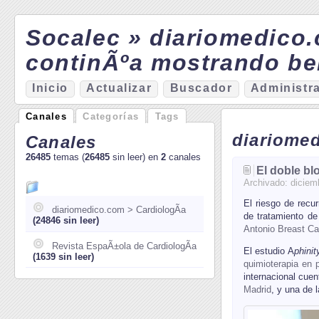
Socalec » diariomedico.
continÃºa mostrando be
I
nicio
A
ctualizar
Bu
s
cador
A
d
ministr
Canales
Categorías
Tags
diariomed
Canales
26485
temas (
26485
sin leer) en
2
canales
El doble b
Archivado:
diciem
El riesgo de recu
diariomedico.com > CardiologÃ­a
de tratamiento de
(24846 sin leer)
Antonio Breast C
Revista EspaÃ±ola de CardiologÃ­a
El estudio A
phinit
(1639 sin leer)
quimioterapia en 
internacional cue
Madrid
, y una de 