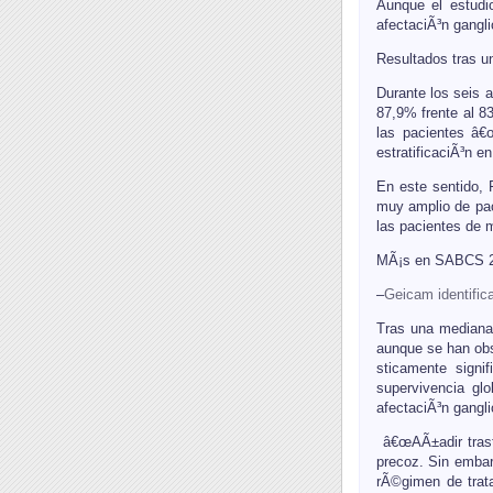
Aunque el estudi
afectaciÃ³n gangl
Resultados tras 
Durante los seis 
87,9% frente al 83
las pacientes â€œ
estratificaciÃ³n en
En este sentido,
muy amplio de pac
las pacientes de 
MÃ¡s en SABCS 
–
Geicam identific
Tras una mediana
aunque se han obs
sticamente signi
supervivencia gl
afectaciÃ³n gangli
â€œAÃ±adir trast
precoz. Sin embar
rÃ©gimen de trat