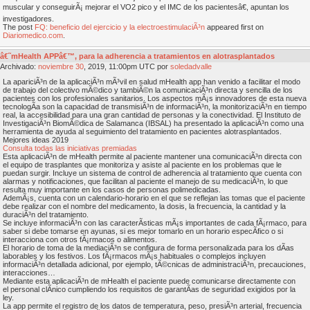
muscular y conseguirÃ¡ mejorar el VO2 pico y el IMC de los pacientesâ€, apuntan los
investigadores.
The post
FQ: beneficio del ejercicio y la electroestimulaciÃ³n
appeared first on
Diariomedico.com
.
â€˜mHealth APPâ€™, para la adherencia a tratamientos en alotrasplantados
Archivado:
noviembre
30
, 2019, 11:00pm UTC por
soledadvalle
La apariciÃ³n de la aplicaciÃ³n mÃ³vil en salud mHealth app han venido a facilitar el modo
de trabajo del colectivo mÃ©dico y tambiÃ©n la comunicaciÃ³n directa y sencilla de los
pacientes con los profesionales sanitarios. Los aspectos mÃ¡s innovadores de esta nueva
tecnologÃ­a son la capacidad de transmisiÃ³n de informaciÃ³n, la monitorizaciÃ³n en tiempo
real, la accesibilidad para una gran cantidad de personas y la conectividad. El Instituto de
InvestigaciÃ³n BiomÃ©dica de Salamanca (IBSAL) ha presentado la aplicaciÃ³n como una
herramienta de ayuda al seguimiento del tratamiento en pacientes alotrasplantados.
Mejores ideas 2019
Consulta todas las iniciativas premiadas
Esta aplicaciÃ³n de mHealth permite al paciente mantener una comunicaciÃ³n directa con
el equipo de trasplantes que monitoriza y asiste al paciente en los problemas que le
puedan surgir. Incluye un sistema de control de adherencia al tratamiento que cuenta con
alarmas y notificaciones, que facilitan al paciente el manejo de su medicaciÃ³n, lo que
resulta muy importante en los casos de personas polimedicadas.
AdemÃ¡s, cuenta con un calendario-horario en el que se reflejan las tomas que el paciente
debe realizar con el nombre del medicamento, la dosis, la frecuencia, la cantidad y la
duraciÃ³n del tratamiento.
Se incluye informaciÃ³n con las caracterÃ­sticas mÃ¡s importantes de cada fÃ¡rmaco, para
saber si debe tomarse en ayunas, si es mejor tomarlo en un horario especÃ­fico o si
interacciona con otros fÃ¡rmacos o alimentos.
El horario de toma de la mediaciÃ³n se configura de forma personalizada para los dÃ­as
laborables y los festivos. Los fÃ¡rmacos mÃ¡s habituales o complejos incluyen
informaciÃ³n detallada adicional, por ejemplo, tÃ©cnicas de administraciÃ³n, precauciones,
interacciones…
Mediante esta aplicaciÃ³n de mHealth el paciente puede comunicarse directamente con
el personal clÃ­nico cumpliendo los requisitos de garantÃ­as de seguridad exigidos por la
ley.
La app permite el registro de los datos de temperatura, peso, presiÃ³n arterial, frecuencia