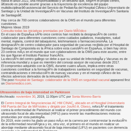
hasta el aÃ±o 2022, una responsabilidad y un desafÃ­o que, segÃºn el propio centro,
â€œsolo es posible asumir gracias a la trayectoria de excelencia del equipo
multidisciplinarâ€‹asistencial del Servicio de PediatrÃ­a del Hospital ClÃ­nico Universitario de
Santiago y la Unidad de InvestigaciÃ³n en Vacunas del Instituto de InvestigaciÃ³n Sanitaria
de Santiagoâ€.
Hay cerca de 700 centros colaboradores de la OMS en el mundo para diferentes
cuestiones.
Mejores Ideas 2019
Consulta todas las iniciativas premiadas por Diario MÃ©dico
En el caso de EspaÃ±a sÃ³lo once centros han recibido la designaciÃ³n de centro
colaborador para diferentes cuestiones como cuidados paliativos, trasplantes, salud
mental, malaria, control del tabaquismo, leishmaniasis o farmacoeconomÃ­a. La
designaciÃ³n de centro colaborador para seguridad de vacunas recibida por el Hospital de
Santiago de Compostela es la Ãºnica sobre esta cuestiÃ³n en EspaÃ±a, si bien hay otros
23 centros mÃ¡s en el mundo que son colaboradores de la OMS para este asunto, entre
los que figuran el Instituto Pasteur francÃ©s.
La elecciÃ³n del centro gallego se debe a que su unidad de InfectologÃ­a y Vacunas es de
referencia mundial y a que es miembro del consejo asesor de vacunas desde 2017.
El compromiso adquirido con la OMS, durante cuatro aÃ±os, implica entre otras
cuestiones contribuir a la formaciÃ³n de trabajadores sanitarios en seguridad de vacunas,
contraindicaciones e introducciÃ³n de nuevas vacunas y en el manejo clÃ­nico de los
efectos adversos derivados de la inmunizaciÃ³n.
The post
Hospital de Santiago: colaborador de la OMS en seguridad vacunal
appeared first
on
Diariomedico.com
.
Ultrasonidos de baja intensidad en Parkinson
Archivado:
noviembre
30
, 2019, 11:00pm UTC por
Sonia Moreno Barrio
El
Centro Integral de Neurociencias AC HM CINAC, ubicado en el Hospital Universitario
HM Puerta del Sur de MÃ³stoles y dirigido por JosÃ© A. Obeso
, reforzÃ³ el tratamiento
contra la enfermedad de Parkinson al realizar el primer procedimiento del mundo con
ultrasonido focal de alta intensidad (HIFU) para revertir las manifestaciones motoras
producidas por esta patologÃ­a.
En 2019, este centro ha dado un paso mÃ¡s en la carrera por contrarrestar la evoluciÃ³n
de la enfermedad neurolÃ³gica y es, otra vez, el primero en el mundo en realizar un
abordaje mediante ultrasonido focal de baja intensidad (LIFU) en pacientes con demencia