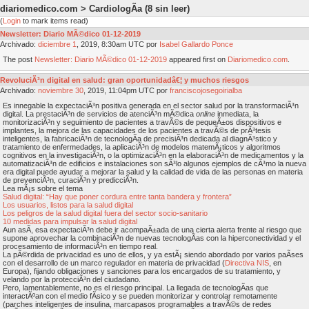
diariomedico.com > CardiologÃ­a
(8 sin leer)
(
Login
to mark items read)
Newsletter: Diario MÃ©dico 01-12-2019
Archivado:
diciembre
1
, 2019, 8:30am UTC por
Isabel Gallardo Ponce
The post
Newsletter: Diario MÃ©dico 01-12-2019
appeared first on
Diariomedico.com
.
RevoluciÃ³n digital en salud: gran oportunidadâ€¦ y muchos riesgos
Archivado:
noviembre
30
, 2019, 11:04pm UTC por
franciscojosegoirialba
Es innegable la expectaciÃ³n positiva generada en el sector salud por la transformaciÃ³n
digital. La prestaciÃ³n de servicios de atenciÃ³n mÃ©dica
online
inmediata, la
monitorizaciÃ³n y seguimiento de pacientes a travÃ©s de pequeÃ±os dispositivos e
implantes, la mejora de las capacidades de los pacientes a travÃ©s de prÃ³tesis
inteligentes, la fabricaciÃ³n de tecnologÃ­a de precisiÃ³n dedicada al diagnÃ³stico y
tratamiento de enfermedades, la aplicaciÃ³n de modelos matemÃ¡ticos y algoritmos
cognitivos en la investigaciÃ³n, o la optimizaciÃ³n en la elaboraciÃ³n de medicamentos y la
automatizaciÃ³n de edificios e instalaciones son sÃ³lo algunos ejemplos de cÃ³mo la nueva
era digital puede ayudar a mejorar la salud y la calidad de vida de las personas en materia
de prevenciÃ³n, curaciÃ³n y predicciÃ³n.
Lea mÃ¡s sobre el tema
Salud digital: “Hay que poner cordura entre tanta bandera y frontera”
Los usuarios, listos para la salud digital
Los peligros de la salud digital fuera del sector socio-sanitario
10 medidas para impulsar la salud digital
Aun asÃ­, esa expectaciÃ³n debe ir acompaÃ±ada de una cierta alerta frente al riesgo que
supone aprovechar la combinaciÃ³n de nuevas tecnologÃ­as con la hiperconectividad y el
procesamiento de informaciÃ³n en tiempo real.
La pÃ©rdida de privacidad es uno de ellos, y ya estÃ¡ siendo abordado por varios paÃ­ses
con el desarrollo de un marco regulador en materia de privacidad (
Directiva NIS
, en
Europa), fijando obligaciones y sanciones para los encargados de su tratamiento, y
velando por la protecciÃ³n del ciudadano.
Pero, lamentablemente, no es el riesgo principal. La llegada de tecnologÃ­as que
interactÃºan con el medio fÃ­sico y se pueden monitorizar y controlar remotamente
(parches inteligentes de insulina, marcapasos programables a travÃ©s de redes