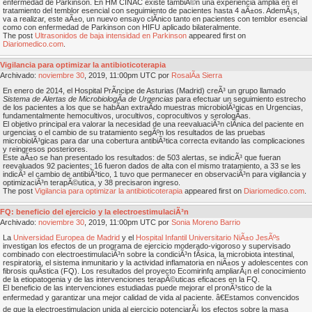
enfermedad de Parkinson. En HM CINAC existe tambiÃ©n una experiencia amplia en el
tratamiento del temblor esencial con seguimiento de pacientes hasta 4 aÃ±os. AdemÃ¡s,
va a realizar, este aÃ±o, un nuevo ensayo clÃ­nico tanto en pacientes con temblor esencial
como con enfermedad de Parkinson con HIFU aplicado bilateralmente.
The post
Ultrasonidos de baja intensidad en Parkinson
appeared first on
Diariomedico.com
.
Vigilancia para optimizar la antibioticoterapia
Archivado:
noviembre
30
, 2019, 11:00pm UTC por
RosalÃ­a Sierra
En enero de 2014, el Hospital PrÃ­ncipe de Asturias (Madrid) creÃ³ un grupo llamado
Sistema de Alertas de MicrobiologÃ­a de Urgencias
para efectuar un seguimiento estrecho
de los pacientes a los que se habÃ­an extraÃ­do muestras microbiolÃ³gicas en Urgencias,
fundamentalmente hemocultivos, urocultivos, coprocultivos y serologÃ­as.
El objetivo principal era valorar la necesidad de una reevaluaciÃ³n clÃ­nica del paciente en
urgencias o el cambio de su tratamiento segÃºn los resultados de las pruebas
microbiolÃ³gicas para dar una cobertura antibiÃ³tica correcta evitando las complicaciones
y reingresos posteriores.
Este aÃ±o se han presentado los resultados: de 503 alertas, se indicÃ³ que fueran
reevaluados 92 pacientes; 16 fueron dados de alta con el mismo tratamiento, a 33 se les
indicÃ³ el cambio de antibiÃ³tico, 1 tuvo que permanecer en observaciÃ³n para vigilancia y
optimizaciÃ³n terapÃ©utica, y 38 precisaron ingreso.
The post
Vigilancia para optimizar la antibioticoterapia
appeared first on
Diariomedico.com
.
FQ: beneficio del ejercicio y la electroestimulaciÃ³n
Archivado:
noviembre
30
, 2019, 11:00pm UTC por
Sonia Moreno Barrio
La
Universidad Europea de Madrid
y el
Hospital Infantil Universitario NiÃ±o JesÃºs
investigan los efectos de un programa de ejercicio moderado-vigoroso y supervisado
combinado con electroestimulaciÃ³n sobre la condiciÃ³n fÃ­sica, la microbiota intestinal,
respiratoria, el sistema inmunitario y la actividad inflamatoria en niÃ±os y adolescentes con
fibrosis quÃ­stica (FQ). Los resultados del proyecto Ecomirinfq ampliarÃ¡n el conocimiento
de la etiopatogenia y de las intervenciones terapÃ©uticas eficaces en la FQ.
El beneficio de las intervenciones estudiadas puede mejorar el pronÃ³stico de la
enfermedad y garantizar una mejor calidad de vida al paciente. â€Estamos convencidos
de que la electroestimulacion unida al ejercicio potenciarÃ¡ los efectos sobre la masa