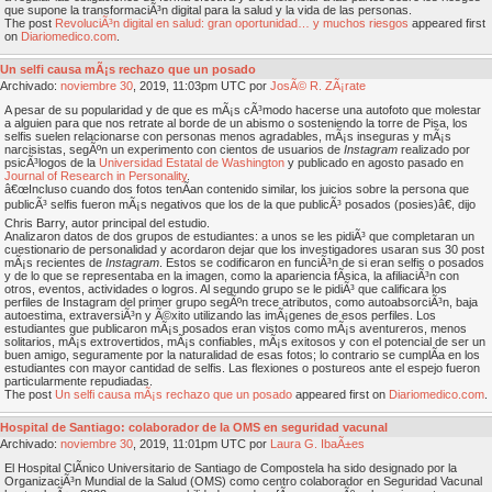
que supone la transformaciÃ³n digital para la salud y la vida de las personas.
The post
RevoluciÃ³n digital en salud: gran oportunidad… y muchos riesgos
appeared first
on
Diariomedico.com
.
Un selfi causa mÃ¡s rechazo que un posado
Archivado:
noviembre
30
, 2019, 11:03pm UTC por
JosÃ© R. ZÃ¡rate
A pesar de su popularidad y de que es mÃ¡s cÃ³modo hacerse una autofoto que molestar
a alguien para que nos retrate al borde de un abismo o sosteniendo la torre de Pisa, los
selfis suelen relacionarse con personas menos agradables, mÃ¡s inseguras y mÃ¡s
narcisistas, segÃºn un experimento con cientos de usuarios de
Instagram
realizado por
psicÃ³logos de la
Universidad Estatal de Washington
y publicado en agosto pasado en
Journal of Research in Personality
.
â€œIncluso cuando dos fotos tenÃ­an contenido similar, los juicios sobre la persona que
publicÃ³ selfis fueron mÃ¡s negativos que los de la que publicÃ³ posados (posies)â€, dijo
Chris Barry, autor principal del estudio.
Analizaron datos de dos grupos de estudiantes: a unos se les pidiÃ³ que completaran un
cuestionario de personalidad y acordaron dejar que los investigadores usaran sus 30 post
mÃ¡s recientes de
Instagram
. Estos se codificaron en funciÃ³n de si eran selfis o posados
y de lo que se representaba en la imagen, como la apariencia fÃ­sica, la afiliaciÃ³n con
otros, eventos, actividades o logros. Al segundo grupo se le pidiÃ³ que calificara los
perfiles de Instagram del primer grupo segÃºn trece atributos, como autoabsorciÃ³n, baja
autoestima, extraversiÃ³n y Ã©xito utilizando las imÃ¡genes de esos perfiles. Los
estudiantes que publicaron mÃ¡s posados eran vistos como mÃ¡s aventureros, menos
solitarios, mÃ¡s extrovertidos, mÃ¡s confiables, mÃ¡s exitosos y con el potencial de ser un
buen amigo, seguramente por la naturalidad de esas fotos; lo contrario se cumplÃ­a en los
estudiantes con mayor cantidad de selfis. Las flexiones o postureos ante el espejo fueron
particularmente repudiadas.
The post
Un selfi causa mÃ¡s rechazo que un posado
appeared first on
Diariomedico.com
.
Hospital de Santiago: colaborador de la OMS en seguridad vacunal
Archivado:
noviembre
30
, 2019, 11:01pm UTC por
Laura G. IbaÃ±es
El Hospital ClÃ­nico Universitario de Santiago de Compostela ha sido designado por la
OrganizaciÃ³n Mundial de la Salud (OMS) como centro colaborador en Seguridad Vacunal