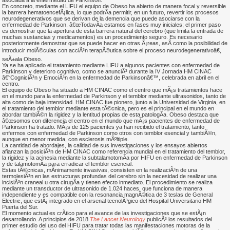
asociada a la enfermedad de Parkinson.
En concreto, mediante el LIFU el equipo de Obeso ha abierto de manera focal y reversible
la barrera hematoencefÃ¡lica, lo que podrÃ­a permitir, en un futuro, revertir los procesos
neurodegenerativos que se derivan de la demencia que puede asociarse con la
enfermedad de Parkinson. â€œTodavÃ­a estamos en fases muy iniciales; el primer paso
es demostrar que la apertura de esta barrera natural del cerebro (que limita la entrada de
muchas sustancias y medicamentos) es un procedimiento seguro. Es necesario
posteriormente demostrar que se puede hacer en otras Ã¡reas, asÃ­ como la posibilidad de
introducir molÃ©culas con acciÃ³n terapÃ©utica sobre el proceso neurodegenerativoâ€,
seÃ±ala Obeso.
Ya se ha aplicado el tratamiento mediante LIFU a algunos pacientes con enfermedad de
Parkinson y deterioro cognitivo, como se anunciÃ³ durante la IV Jornada HM CINAC
â€˜CogniciÃ³n y EmociÃ³n en la enfermedad de Parkinsonâ€™, celebrada en abril en el
centro.
El equipo de Obeso ha situado a HM CINAC como el centro que mÃ¡s tratamientos hace
en el mundo para la enfermedad de Parkinson y el temblor mediante ultrasonidos, tanto de
alta como de baja intensidad. HM CINAC fue pionero, junto a la Universidad de Virginia, en
el tratamiento del temblor mediante esta tÃ©cnica, pero es el principal en el mundo en
abordar tambiÃ©n la rigidez y la lentitud propias de esta patologÃ­a. Obeso destaca que
â€œsomos con diferencia el centro en el mundo que mÃ¡s pacientes de enfermedad de
Parkinson ha tratado. MÃ¡s de 125 pacientes ya han recibido el tratamiento, tanto
enfermos con enfermedad de Parkinson como otros con temblor esencial y tambiÃ©n,
aunque en menor medida, con esclerosis mÃºltiple.
La cantidad de abordajes, la calidad de sus investigaciones y los ensayos abiertos
afianzan la posiciÃ³n de HM CINAC como referencia mundial en el tratamiento del temblor,
la rigidez y la acinesia mediante la subtalamotomÃ­a por HIFU en enfermedad de Parkinson
y de talamotomÃ­a para erradicar el temblor esencial.
Estas tÃ©cnicas, mÃ­nimamente invasivas, consisten en la realizaciÃ³n de una
termolesiÃ³n en las estructuras profundas del cerebro sin la necesidad de realizar una
incisiÃ³n craneal u otra cirugÃ­a y tienen efecto inmediato. El procedimiento se realiza
mediante un transductor de ultrasonido de 1.024 haces, que funciona de manera
independiente y es compatible con la resonancia magnÃ©tica de 3 teslas de General
Electric, que estÃ¡ integrado en el arsenal tecnolÃ³gico del Hospital Universitario HM
Puerta del Sur.
El momento actual es crÃ­tico para el avance de las investigaciones que se estÃ¡n
desarrollando. A principios de 2018
The Lancet Neurology
publicÃ³ los resultados del
primer estudio del uso del HIFU para tratar todas las manifestaciones motoras de la