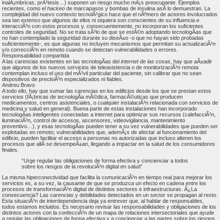
inalÃ¡mbricas, prÃ³tesis…) suponen un riesgo mucho mÃ¡s preocupante. Ejemplos
recientes, como el
hackeo
de marcapasos y bombas de insulina asÃ­ lo demuestran. La
complejidad del nuevo contexto tecnolÃ³gico hace que el nÃºmero de actores involucrados
sea tan extenso que algunos de ellos ni siquiera son conscientes de su influencia e
interacciÃ³n con estos procesos y, consecuentemente, no incorporan los suficientes
controles de seguridad. No se trata sÃ³lo de que se estÃ©n adoptando tecnologÃ­as que
no han contemplado la seguridad durante su diseÃ±o -o que no hayan sido probadas
suficientemente-, es que algunas no incluyen mecanismos que permitan su actualizaciÃ³n
y/o correcciÃ³n en remoto cuando se detectan vulnerabilidades o errores.
Responsabilidad compartida
A las carencias existentes en las tecnologÃ­as del
internet de las cosas
, hay que aÃ±adir
que algunos de los nuevos servicios de teleasistencia o de monitorizaciÃ³n remota
contemplan incluso el uso del mÃ³vil particular del paciente, sin calibrar que no sean
dispositivos de precisiÃ³n especializados ni fiables.
Andreu Bravo
A todo ello, hay que sumar las carencias en los edificios desde los que se prestan estos
servicios (fÃ¡bricas de tecnologÃ­a mÃ©dica, farmacÃ©uticas que producen
medicamentos, centros asistenciales, o cualquier instalaciÃ³n relacionada con servicios de
medicina y salud en general). Buena parte de estas instalaciones han incorporado
tecnologÃ­as inteligentes conectadas a internet para optimizar sus recursos (calefacciÃ³n,
iluminaciÃ³n, control de accesos, ascensores, videovigilancia, mantenimiento
preventivo…), y esas tecnologÃ­as pueden tener a su vez vulnerabilidades que pueden ser
explotadas en remoto; vulnerabilidades que, ademÃ¡s de afectar al funcionamiento del
edificio, pueden facilitar el acceso a personas no autorizadas que incluso alteren los
procesos que allÃ­ se desempeÃ±an, llegando a impactar en la salud de los consumidores
finales.
“Urge regular las obligaciones de forma efectiva y concienciar a todos
sobre los riesgos de la revoluciÃ³n digital en salud”
La misma hiperconectividad que facilita la comunicaciÃ³n en tiempo real para mejorar los
servicios es, a su vez, la causante de que se produzca un efecto en cadena entre los
procesos de transformaciÃ³n digital de distintos sectores e infraestructuras. Â¿La
consecuencia? Las carencias y debilidades detectados en un sector se propagan al resto.
Esta situaciÃ³n de interdependencia deja ya entrever que, al hablar de responsables,
todos estamos incluidos. Es necesario revisar las responsabilidades y obligaciones de los
distintos actores con la confecciÃ³n de un mapa de relaciones intersectoriales que ayude
a regular las obligaciones de forma efectiva y a concienciar a las partes sobre los riesgos