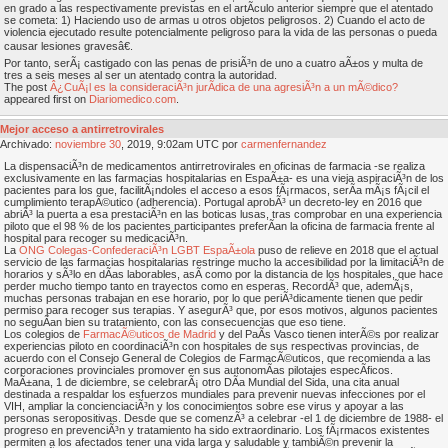
en grado a las respectivamente previstas en el artÃ­culo anterior siempre que el atentado
se cometa: 1) Haciendo uso de armas u otros objetos peligrosos. 2) Cuando el acto de
violencia ejecutado resulte potencialmente peligroso para la vida de las personas o pueda
causar lesiones gravesâ€.
Por tanto, serÃ¡ castigado con las penas de prisiÃ³n de uno a cuatro aÃ±os y multa de
tres a seis meses al ser un atentado contra la autoridad.
The post
Â¿CuÃ¡l es la consideraciÃ³n jurÃ­dica de una agresiÃ³n a un mÃ©dico?
appeared first on
Diariomedico.com
.
Mejor acceso a antirretrovirales
Archivado:
noviembre
30
, 2019, 9:02am UTC por
carmenfernandez
La dispensaciÃ³n de medicamentos antirretrovirales en oficinas de farmacia -se realiza
exclusivamente en las farmacias hospitalarias en EspaÃ±a- es una vieja aspiraciÃ³n de los
pacientes para los que, facilitÃ¡ndoles el acceso a esos fÃ¡rmacos, serÃ­a mÃ¡s fÃ¡cil el
cumplimiento terapÃ©utico (adherencia). Portugal aprobÃ³ un decreto-ley en 2016 que
abriÃ³ la puerta a esa prestaciÃ³n en las boticas lusas, tras comprobar en una experiencia
piloto que el 98 % de los pacientes participantes preferÃ­an la oficina de farmacia frente al
hospital para recoger su medicaciÃ³n.
La
ONG Colegas-ConfederaciÃ³n LGBT EspaÃ±ola
puso de relieve en 2018 que el actual
servicio de las farmacias hospitalarias restringe mucho la accesibilidad por la limitaciÃ³n de
horarios y sÃ³lo en dÃ­as laborables, asÃ­ como por la distancia de los hospitales, que hace
perder mucho tiempo tanto en trayectos como en esperas. RecordÃ³ que, ademÃ¡s,
muchas personas trabajan en ese horario, por lo que periÃ³dicamente tienen que pedir
permiso para recoger sus terapias. Y asegurÃ³ que, por esos motivos, algunos pacientes
no seguÃ­an bien su tratamiento, con las consecuencias que eso tiene.
Los colegios de
FarmacÃ©uticos de Madrid
y del PaÃ­s Vasco tienen interÃ©s por realizar
experiencias piloto en coordinaciÃ³n con hospitales de sus respectivas provincias, de
acuerdo con el Consejo General de Colegios de FarmacÃ©uticos, que recomienda a las
corporaciones provinciales promover en sus autonomÃ­as pilotajes especÃ­ficos.
MaÃ±ana, 1 de diciembre, se celebrarÃ¡ otro DÃ­a Mundial del Sida, una cita anual
destinada a respaldar los esfuerzos mundiales para prevenir nuevas infecciones por el
VIH, ampliar la concienciaciÃ³n y los conocimientos sobre ese virus y apoyar a las
personas seropositivas. Desde que se comenzÃ³ a celebrar -el 1 de diciembre de 1988- el
progreso en prevenciÃ³n y tratamiento ha sido extraordinario. Los fÃ¡rmacos existentes
permiten a los afectados tener una vida larga y saludable y tambiÃ©n prevenir la