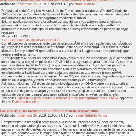
Archivado:
noviembre
29
, 2019, 11:00pm UTC por
Nuria MonsÃ³
Profesionales del Complejo Hospitalario de Ferrol, con la colaboraciÃ³n del Colegio de
MÃ©dicos de La CoruÃ±a y la Sociedad Gallega de Telemedicina, han desarrollado dos
dispositivos para realizar retinografÃ­as mediante el mÃ³vil.
Existen publicaciones sobre la utilidad del uso de los
smartphones
para el cribado
poblacional de enfermedades como la retinopatÃ­a diabÃ©tica o la retinopatÃ­a del
prematuro e incluso este tipo de teleconsulta se estÃ¡ implantando en paÃ­ses de bajos
recursos.
Mejores Ideas 2019
-Consulta todas las iniciativas premiadas
Con el objetivo de promover este tipo de exploraciÃ³n entre los residentes, los mÃ©dicos
de urgencias y otras personas interesadas, este equipo desarrollÃ³ un dispositivo para
alinear la lente y el mÃ³vil que facilitara la captura de la imagen, una tarea compleja que
requiere entrenamiento.
El equipo intentÃ³ hacer un dispositivo mÃ¡s versÃ¡til que los disponibles (que se adaptan
generalmente a un solo modelo de mÃ³vil debido a que cada marca coloca la cÃ¡mara en
una parte diferente del telÃ©fono), y que fuese econÃ³mico y fÃ¡cil de usar para que
pudiesen utilizarlo personas no entrenadas en la exploraciÃ³n del fondo de ojo,
consiguiendo la flexibilidad para que cada uno pudiera usarlo con su propio mÃ³vil.
Con ayuda de un ingeniero y la impresiÃ³n en 3D, se fabricaron dos dispositivos que ya se
utilizan en la urgencia y otras especialidades ademÃ¡s de OftalmologÃ­a.
Asimismo, algunas mÃ©dicas del servicio colaboran con ONG y tienen previsto utilizar
estos dispositivos sobre el terreno en sus prÃ³ximas expediciones, ya que consideran que
el uso de un dispositivo barato y robusto resultarÃ­a de gran utilidad para poder hacer
fondos de ojo en las campaÃ±as que realizan en paÃ­ses en vÃ­as de desarrollo.
The post
Dispositivos para facilitar la realizaciÃ³n de retinografÃ­as con el mÃ³vil
appeared
first on
Diariomedico.com
.
Las pacientes de mama cuentan con un escuela terapÃ©utica
Archivado:
noviembre
29
, 2019, 11:00pm UTC por
Isabel Gallardo Ponce
Complementar la atenciÃ³n profesional a lo largo del proceso del cÃ¡ncer de mama,
fomentar el papel activo de las pacientes, favorecer la cohesiÃ³n y el enriquecimiento del
equipo en un Ã¡mbito mÃ¡s participativo y humanizar la asistencia es parte de un proyecto
que busca acompaÃ±ar a la mujer con cÃ¡ncer de mama durante todo el proceso de la