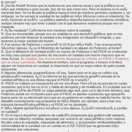
la ciencia?
R. DecÃ­a Rudolf Virchow que la medicina es una ciencia social y que la polÃ­tica no es
mÃ¡s que medicina a gran escala. Soy de los que creen eso. Pero el sistema no lo estÃ¡
haciendo bien. Se ha llevado la polÃ­tica hasta el nivel de nombrar gerentes sanitarios y, sin
embargo, se ha sacado la sanidad de las polÃ­ticas mÃ¡s bÃ¡sicas como el urbanismo. Se
estÃ¡ haciendo al revÃ©s. La polÃ­tica ademÃ¡s deberÃ­a basarse en evidencia cientÃ­fica;
aunque siempre hay que tener cuidado con lo que llamamos evidencia porque eso se
manipula.
P. Â¿Se manipula? CuÃ©nteme tres mentiras sobre la sanidad.
R. Que es insostenible, porque eso en realidad es una decisiÃ³n polÃ­tica; que no nos
podemos permitir financiar la sanidad a los inmigrantes en situaciÃ³n irregular, y que
tenemos la mejor sanidad del mundo.
P. Fue asesor de Podemos y concurriÃ³ el 10-N por MÃ¡s PaÃ­s. Tras el preacuerdo
SÃ¡nchez-Iglesias, Â¿ve el Ministerio de Sanidad con alguien de Podemos al frente?
R. Que el Ministerio de Sanidad estÃ© en manos de Podemos o del PSOE es irrelevante
en este caso porque sus puntos de encuentro en sanidad son mucho mayores que en
otras Ã¡reas.
En sanidad, hay mucha menos disparidad de criterios en PSOE y Podemos
que en otras cuestiones
. No importa el nombre, sino el programa, e incluso si lo lleva
alguien sin trayectoria en sanidad, lo importante es que se sepa rodear de quien puede
asesorarle.
P. Algunas diferencias programÃ¡ticas sÃ­ hay. Sobre todo en lo que se refiere a la
privatizaciÃ³n sanitaria. Â¿O la reforma de ley que permite la gestiÃ³n privada de la
sanidad pÃºblica es una lÃ­nea roja que el PSOE no cruzarÃ¡?
R. PSOE en solitario no traspasarÃ­a tal vez esa lÃ­nea. Pero sÃ­ ha reconocido en varias
ocasiones que la ley fue un error y habla de derogarla o de modificarla. Es probable que en
un gobierno sÃ³lo del PSOE no salga adelante algo asÃ­, pero ya lo dijo Irene Montero, que
Podemos puede ser el impulso para que el PSOE se plantee cuestiones que apoyarÃ­a
buena parte de su electorado pero que en un gobierno en solitario no habrÃ­a hecho. Se ha
debatido recientemente una propuesta de MÃ¡s Madrid, por ejemplo, para crear una
industria farmacÃ©utica pÃºblica y el PSOE se ha abstenido.
P. MÃ¡s Madrid aportarÃ­a tres escaÃ±os a esa alianza. Â¿QuÃ© reivindicarÃ¡ a cambio
en sanidad?
R. En el marco del primer gobierno de coaliciÃ³n progresista que pudiera salir adelante,
creo que no faltarÃ¡n medidas apoyadas por nosotros de salud pÃºblica como mejoras
fiscales sobre lo saludable, etiquetado de alimentos, y actuaciones medioambientales o
universalidad de la sanidad con un cambio en el RD 7/2018 que ha generado mÃ¡s
problemas que soluciones.