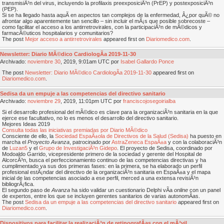
transmisiÃ³n del virus, incluyendo la profilaxis preexposiciÃ³n (PrEP) y postexposiciÃ³n
(PEP).
Si se ha llegado hasta aquÃ­ en aspectos tan complejos de la enfermedad, Â¿por quÃ© no
afrontar algo aparentemente tan sencillo – sin incluir el mÃ¡s que posible sobrecoste –
como facilitar el acceso a los antirretrovirales, con la participaciÃ³n de mÃ©dicos y
farmacÃ©uticos hospitalarios y comunitarios?
The post
Mejor acceso a antirretrovirales
appeared first on
Diariomedico.com
.
Newsletter: Diario MÃ©dico CardiologÃ­a 2019-11-30
Archivado:
noviembre
30
, 2019, 9:01am UTC por
Isabel Gallardo Ponce
The post
Newsletter: Diario MÃ©dico CardiologÃ­a 2019-11-30
appeared first on
Diariomedico.com
.
Sedisa da un empuje a las competencias del directivo sanitario
Archivado:
noviembre
29
, 2019, 11:01pm UTC por
franciscojosegoirialba
Si el desarrollo profesional del mÃ©dico es clave para la organizaciÃ³n sanitaria en la que
ejerce ese facultativo, no lo es menos el desarrollo del directivo sanitario.
Mejores Ideas 2019
Consulta todas las iniciativas premiadas por Diario MÃ©dico
Consciente de ello, la
Sociedad EspaÃ±ola de Directivos de la Salud (Sedisa)
ha puesto en
marcha el
Proyecto Avanza
, patrocinado por
AstraZeneca EspaÃ±a
y con la colaboraciÃ³n
de
Luzan5
y el
Grupo de InvestigaciÃ³n Gidepo
. El proyecto de Sedisa, coordinado por
Modoaldo Garrido, vicepresidente primero de la sociedad y gerente del Hospital de
AlcorcÃ³n, busca el perfeccionamiento continuo de las competencias directivas y ha
cumplimentado ya sus dos primeras fases: en la primera, se ha elaborado un perfil
profesional estÃ¡ndar del directivo de la organizaciÃ³n sanitaria en EspaÃ±a y el mapa
inicial de las competencias asociado a ese perfil, merced a una extensa revisiÃ³n
bibliogrÃ¡fica.
El segundo paso de
Avanza
ha sido validar un cuestionario Delphi vÃ­a
online
con un panel
de expertos, entre los que se incluyen gerentes sanitarios de varias autonomÃ­as.
The post
Sedisa da un empuje a las competencias del directivo sanitario
appeared first on
Diariomedico.com
.
Dispositivos para facilitar la realizaciÃ³n de retinografÃ­as con el mÃ³vil