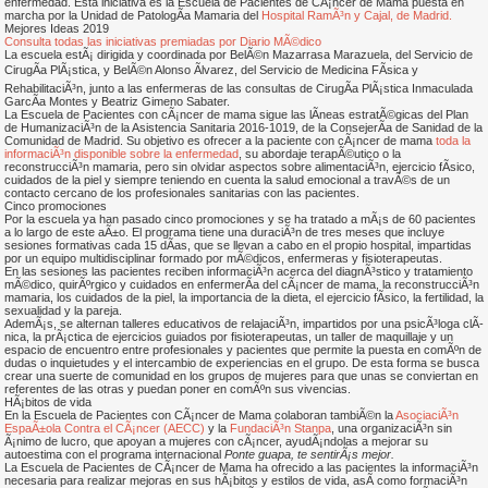
enfermedad. Esta iniciativa es la Escuela de Pacientes de CÃ¡ncer de Mama puesta en
marcha por la Unidad de PatologÃ­a Mamaria del
Hospital RamÃ³n y Cajal, de Madrid.
Mejores Ideas 2019
Consulta todas las iniciativas premiadas por Diario MÃ©dico
La escuela estÃ¡ dirigida y coordinada por BelÃ©n Mazarrasa Marazuela, del Servicio de
CirugÃ­a PlÃ¡stica, y BelÃ©n Alonso Ãlvarez, del Servicio de Medicina FÃ­sica y
RehabilitaciÃ³n, junto a las enfermeras de las consultas de CirugÃ­a PlÃ¡stica Inmaculada
GarcÃ­a Montes y Beatriz Gimeno Sabater.
La Escuela de Pacientes con cÃ¡ncer de mama sigue las lÃ­neas estratÃ©gicas del Plan
de HumanizaciÃ³n de la Asistencia Sanitaria 2016-1019, de la ConsejerÃ­a de Sanidad de la
Comunidad de Madrid. Su objetivo es ofrecer a la paciente con cÃ¡ncer de mama
toda la
informaciÃ³n disponible sobre la enfermedad
, su abordaje terapÃ©utico o la
reconstrucciÃ³n mamaria, pero sin olvidar aspectos sobre alimentaciÃ³n, ejercicio fÃ­sico,
cuidados de la piel y siempre teniendo en cuenta la salud emocional a travÃ©s de un
contacto cercano de los profesionales sanitarias con las pacientes.
Cinco promociones
Por la escuela ya han pasado cinco promociones y se ha tratado a mÃ¡s de 60 pacientes
a lo largo de este aÃ±o. El programa tiene una duraciÃ³n de tres meses que incluye
sesiones formativas cada 15 dÃ­as, que se llevan a cabo en el propio hospital, impartidas
por un equipo multidisciplinar formado por mÃ©dicos, enfermeras y fisioterapeutas.
En las sesiones las pacientes reciben informaciÃ³n acerca del diagnÃ³stico y tratamiento
mÃ©dico, quirÃºrgico y cuidados en enfermerÃ­a del cÃ¡ncer de mama, la reconstrucciÃ³n
mamaria, los cuidados de la piel, la importancia de la dieta, el ejercicio fÃ­sico, la fertilidad, la
sexualidad y la pareja.
AdemÃ¡s, se alternan talleres educativos de relajaciÃ³n, impartidos por una psicÃ³loga clÃ­
nica, la prÃ¡ctica de ejercicios guiados por fisioterapeutas, un taller de maquillaje y un
espacio de encuentro entre profesionales y pacientes que permite la puesta en comÃºn de
dudas o inquietudes y el intercambio de experiencias en el grupo. De esta forma se busca
crear una suerte de comunidad en los grupos de mujeres para que unas se conviertan en
referentes de las otras y puedan poner en comÃºn sus vivencias.
HÃ¡bitos de vida
En la Escuela de Pacientes con CÃ¡ncer de Mama colaboran tambiÃ©n la
AsociaciÃ³n
EspaÃ±ola Contra el CÃ¡ncer (AECC)
y la
FundaciÃ³n Stanpa
, una organizaciÃ³n sin
Ã¡nimo de lucro, que apoyan a mujeres con cÃ¡ncer, ayudÃ¡ndolas a mejorar su
autoestima con el programa internacional
Ponte guapa, te sentirÃ¡s mejor.
La Escuela de Pacientes de CÃ¡ncer de Mama ha ofrecido a las pacientes la informaciÃ³n
necesaria para realizar mejoras en sus hÃ¡bitos y estilos de vida, asÃ­ como formaciÃ³n