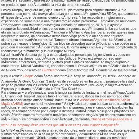
influencers
asumen cierta responsabilidad, aparte del aspecto legal, cuando promocionan
un producto que podrÃ­a cambiar la vida de otra personaâ€.
Lesley Murphy, bloguera de viajes, utiliza su plataforma para difundir informaciÃ³n a
personas que como ella estÃ¡n afectadas por la mutaciÃ³n genÃ©tica BRCA, que aumenta
el riesgo de cÃ¡ncer de mama, ovario y pÃ¡ncreas. Y ha recogido en Instagram su
experiencia de someterse a una mastectomÃ­a doble preventiva. TambiÃ©n ha anunciado
ReSensation
, una tÃ©cnica quirÃºrgica lanzada en octubre de 2018 que ayuda a
recuperar la sensibilidad en los senos tras la reconstrucciÃ³n mamaria. Lo curioso es que
ella no ha probado ReSensation. Y emplea el tÃ©rmino #partner para revelar que es una
influyente a sueldo, un calificativo demasiado vago para que un seguidor entienda
claramente su relaciÃ³n comercial. Tampoco ofrece informaciÃ³n sobre la tÃ©cnica, ni
sobre sus riesgos y beneficios. En su blog se descubre que la tÃ©cnica no se puede usar
junto con la reconstrucciÃ³n con implantes, la forma mÃ¡s comÃºn y menos complicada de
reconstrucciÃ³n mamaria, y la que eligiÃ³ Murphy.
La admiraciÃ³n de tanta gente a estos afamados personajes los convierte a veces en
consejeros sanitarios, psicolÃ³gicos y dietÃ©ticos. No es extraÃ±o por eso que
mÃ©dicos, enfermeras, dentistas y otros profesionales sanitarios se hayan aupado a
estas redes. Mikhail Varshavski, conocido como el
Doctor Mike
, es un mÃ©dico de familia
de Nueva York descrito en
Buzzfeed
como â€œel hombre mÃ¡s candente de Instagramâ€,
y en la revista
People
como â€œel doctor mÃ¡s sexy del mundoâ€, el Derek Shepherd de
AnatomÃ­a de Grey
. Con casi 3 millones de seguidores en Instagram, promueve la salud y
de paso promociona los cereales Quaker, el desodorante Old Spice, la tarjeta American
Express y el drama mÃ©dico de la Fox
The Resident
.
Para depurar y profesionalizar algo la jungla sanitaria de Instagram, el hepatÃ³logo Austin
L. Chiang, del Hospital Universitario Thomas Jefferson, donde ha sido nombrado
chief
medical social media officer
, fundÃ³ hace un aÃ±o la
Association for Healthcare Social
Media (AHSM)
asÃ­ como el movimiento #VerifyHealthcare, que buscan tanto transformar a
mÃ©dicos en influyentes como velar por la transparencia en el campo de la salud en las
redes, desenmascarando por ejemplo a dietistas, naturÃ³patas o cirujanos plÃ¡sticos sin
tÃ­tulo. â€œEn nuestra formaciÃ³n mÃ©dica no tenemos ningÃºn tipo de entrenamiento en
mÃ¡rketing ni en comunicaciÃ³n cibernÃ©ticaâ€, declaraba
Chiang el mes pasado en la
web FastCompany. â€œTenemos que influir en estas comunidades digitalesâ€.
La AHSM estÃ¡ construyendo una red de doctores, enfermeras, dentistas, fisioterapeutas
y otros profesionales de la salud para entrenarles y desmitificar asÃ­ las falacias que
surcan el ciberespacio. â€œNo estoy seguro de la honestidad de que los mÃ©dicos