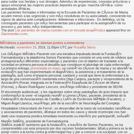
para cuidar sus heridas y sus drenajes. AdemÃ¡s de experiencias, consejos prÃ¡cticos y
apoyo emocional, las mujeres practican deportes en grupo -marcha nÃ³rdica- como
actividades lÃºdicas.
Las pacientes formadas e informadas en la Escuela de Pacientes de CÃ¡ncer de Mama
acuden menos a las urgencias y son mÃ¡s resolutivas en su autocuidado, conociendo los
signos de alarma ante complicaciones -linfedemas e infecciones-. En definitiva, se ha
conseguido pacientes con mÃ¡s herramientas para participar en la autogestiÃ³n de su
proceso y, por tanto, mÃ¡s independientes.
The post
Las pacientes de mama cuentan con un escuela terapÃ©utica
appeared first on
Diariomedico.com
.
MÃ©dicos y pacientes se sientan juntos a entenderse
Archivado:
noviembre
29
, 2019, 11:00pm UTC por
RosalÃ­a Sierra
Los
DiÃ¡logos MÃ©dico-Paciente
son una iniciativa impulsada desde la FundaciÃ³n
Farmaindustria y la plataforma Somos Pacientes que consiste en una serie de vÃ­deos que
protagonizarÃ¡n diferentes especialistas y pacientes con el objetivo de trasladar a la
sociedad en primera persona el desafÃ­o que constituye el abordaje de cada enfermedad.
La primera entrega,
presentada en mayo
, se centrÃ³ en cÃ¡ncer de mama y se abordÃ³ la
evoluciÃ³n que han experimentado el diagnÃ³stico, la asistencia y el tratamiento de la
patologÃ­a, asÃ­ como el impacto personal, sanitario y social que tiene la enfermedad a lo
largo de una conversaciÃ³n mantenida entre Olga Cantera, paciente y vicepresidenta de la
AsociaciÃ³n Rosae, integrada en la FederaciÃ³n EspaÃ±ola de CÃ¡ncer de Mama
(Fecma), y Ãlvaro RodrÃ­guez-Lescure, oncÃ³logo mÃ©dico y presidente de SEOM.
El documento audiovisual , y los siguientes sobre otras patologÃ­as de gran impacto que
conformarÃ¡n la serie -el segundo reuniÃ³ a Lorena LÃ³pez, paciente, presidenta de la
FederaciÃ³n de Asociaciones de Castilla y LeÃ³n de Esclerosis MÃºltiple (Facalem), y
Miguel Ãngel Llaneza, neurÃ³logo, jefe de la secciÃ³n de NeurologÃ­a del Complejo
Hospitalario Universitario de Ferrol-, se desarrollan de la mano de sociedades cientÃ­ficas
y asociaciones de pacientes, â€œque en todos los casos y desde el principio nos han
dado una respuesta positiva inmediata mostrando su interÃ©s por participarâ€, seÃ±alÃ³
MartÃ­n SellÃ©s, presidente de Farmaindustria.
SellÃ©s explicÃ³ asimismo que la fundaciÃ³n, a travÃ©s de Somos Pacientes, se ha
comprometido con este proyecto por dos razones fundamentales: â€œLa primera es la de
poner rostro a la lucha contra la enfermedad hoy y dar a conocer a la sociedad, con un