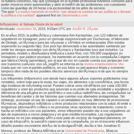
Si hubiera consenso, hay que conseguir en el Ã¡mbito profesional mÃ­nimos comunes para
poder moverse entre autonomÃ­as y abrir el melÃ³n de las profesiones con cuestiones
como las guardias de 24 horas o la exclusividad de los jefes de servicio.
The post
“Lo estÃ¡n haciendo al revÃ©s: han alejado la sanidad de las polÃ­ticas y llevado
la polÃ­tica a la sanidad”
appeared first on
Diariomedico.com
.
Influyentes: el Salvaje Oeste de la salud
Archivado:
noviembre
30
, 2019, 9:03am UTC por
JosÃ© R. ZÃ¡rate
En el aÃ±o 2015, la polifacÃ©tica y rubensiana Kim Kardashian, con 122 millones de
seguidores en Instagram, puso un mensaje esponsorizado por Duchesnay, el fabricante
de Diclegis, un fÃ¡rmaco para las nÃ¡useas y vÃ³mitos en embarazadas (Kim estaba
esperando su segundo hijo). Ese post fue denunciado a las autoridades sanitarias por
omitir los riesgos asociados con dicho fÃ¡rmaco y Kardashian tuvo que incluirlos. La
periodista, modelo y diseÃ±adora britÃ¡nica Louise Roe, con 700.000 seguidores en
Instagram y que padece psoriasis, ha mantenido un acuerdo con la compaÃ±Ã­a Celgene
que fabrica Otezla (apremilast), por el que de vez en cuando cuenta sus peripecias con
ese trastorno cutÃ¡neo; eso sÃ­, segÃºn se informa en la
revista estadounidense Vox
(nada que ver con el partido polÃ­tico), en sus fotos su piel aparece limpia y sonriente;
tampoco dice nada de los posibles efectos adversos del fÃ¡rmaco ni de que no siempre
funciona.
Los influyentes
(influencers
) son desde hace algunos aÃ±os soportes publicitarios muy
rentables, sobre todo para la moda, los viajes, los alimentos o la cosmÃ©tica, una forma
algo insidiosa de mÃ¡rketing social. Pueden cobrar unos mil dÃ³lares por cada 100.000
seguidores y unen los productos que anuncian a un estilo de vida envidiable y envidioso. A
diferencia de una pÃ¡gina en un periÃ³dico o una cuÃ±a radiofÃ³nica, las compaÃ±Ã­as se
benefician del candor y de las historias que cuentan sus afamados protagonistas. Sin
embargo, aconsejar un par de zapatos o un pintalabios es muy diferente de promocionar
fÃ¡rmacos, dispositivos mÃ©dicos u otros productos relacionados con la salud. Al omitir o
tergiversar informaciÃ³n crÃ­tica o no presentar otras opciones de tratamiento, como lo
harÃ­a un mÃ©dico con sus pacientes, estos influyentes pueden dar a sus seguidores un
tipo de esperanza a veces peligrosa y en gran medida incompleta. Las regulaciones
sanitarias no se han adaptado aÃºn a este patio de vecinos de magnitud planetaria; en
caso de infracciÃ³n, la sanciÃ³n repercute en la compaÃ±Ã­a, no en el inocente influencer.
â€œNo puedes esconderte detrÃ¡s de la divulgaciÃ³nâ€, decÃ­a a Vox Jonathan D.
Moreno, profesor de Ã‰tica MÃ©dica en la
Universidad de Pensilvania
. â€œLos