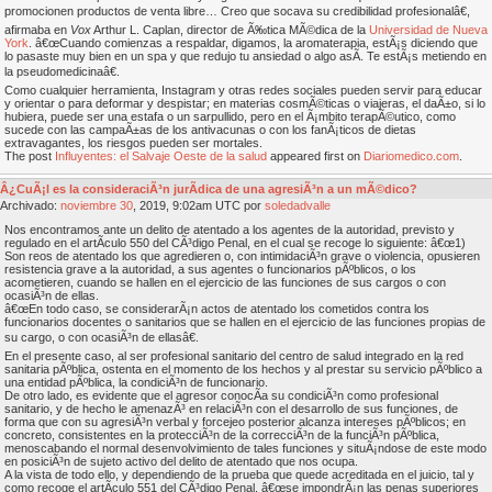
promocionen productos de venta libre… Creo que socava su credibilidad profesionalâ€,
afirmaba en
Vox
Arthur L. Caplan, director de Ã‰tica MÃ©dica de la
Universidad de Nueva
York
. â€œCuando comienzas a respaldar, digamos, la aromaterapia, estÃ¡s diciendo que
lo pasaste muy bien en un spa y que redujo tu ansiedad o algo asÃ­. Te estÃ¡s metiendo en
la pseudomedicinaâ€.
Como cualquier herramienta, Instagram y otras redes sociales pueden servir para educar
y orientar o para deformar y despistar; en materias cosmÃ©ticas o viajeras, el daÃ±o, si lo
hubiera, puede ser una estafa o un sarpullido, pero en el Ã¡mbito terapÃ©utico, como
sucede con las campaÃ±as de los antivacunas o con los fanÃ¡ticos de dietas
extravagantes, los riesgos pueden ser mortales.
The post
Influyentes: el Salvaje Oeste de la salud
appeared first on
Diariomedico.com
.
Â¿CuÃ¡l es la consideraciÃ³n jurÃ­dica de una agresiÃ³n a un mÃ©dico?
Archivado:
noviembre
30
, 2019, 9:02am UTC por
soledadvalle
Nos encontramos ante un delito de atentado a los agentes de la autoridad, previsto y
regulado en el artÃ­culo 550 del CÃ³digo Penal, en el cual se recoge lo siguiente: â€œ1)
Son reos de atentado los que agredieren o, con intimidaciÃ³n grave o violencia, opusieren
resistencia grave a la autoridad, a sus agentes o funcionarios pÃºblicos, o los
acometieren, cuando se hallen en el ejercicio de las funciones de sus cargos o con
ocasiÃ³n de ellas.
â€œEn todo caso, se considerarÃ¡n actos de atentado los cometidos contra los
funcionarios docentes o sanitarios que se hallen en el ejercicio de las funciones propias de
su cargo, o con ocasiÃ³n de ellasâ€.
En el presente caso, al ser profesional sanitario del centro de salud integrado en la red
sanitaria pÃºblica, ostenta en el momento de los hechos y al prestar su servicio pÃºblico a
una entidad pÃºblica, la condiciÃ³n de funcionario.
De otro lado, es evidente que el agresor conocÃ­a su condiciÃ³n como profesional
sanitario, y de hecho le amenazÃ³ en relaciÃ³n con el desarrollo de sus funciones, de
forma que con su agresiÃ³n verbal y forcejeo posterior alcanza intereses pÃºblicos; en
concreto, consistentes en la protecciÃ³n de la correcciÃ³n de la funciÃ³n pÃºblica,
menoscabando el normal desenvolvimiento de tales funciones y situÃ¡ndose de este modo
en posiciÃ³n de sujeto activo del delito de atentado que nos ocupa.
A la vista de todo ello, y dependiendo de la prueba que quede acreditada en el juicio, tal y
como recoge el artÃ­culo 551 del CÃ³digo Penal, â€œse impondrÃ¡n las penas superiores