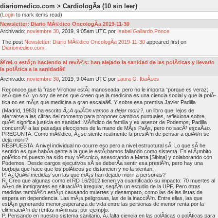
diariomedico.com > CardiologÃ­a
(10 sin leer)
(
Login
to mark items read)
Newsletter: Diario MÃ©dico OncologÃ­a 2019-11-30
Archivado:
noviembre
30
, 2019, 9:05am UTC por
Isabel Gallardo Ponce
The post
Newsletter: Diario MÃ©dico OncologÃ­a 2019-11-30
appeared first on
Diariomedico.com
.
â€œLo estÃ¡n haciendo al revÃ©s: han alejado la sanidad de las polÃ­ticas y llevado
la polÃ­tica a la sanidadâ€
Archivado:
noviembre
30
, 2019, 9:04am UTC por
Laura G. IbaÃ±es
Reconoce que la frase Virchow estÃ¡ manoseada, pero no le importa “porque es veraz;
asÃ­ que sÃ­, yo soy de esos que creen que la medicina es una ciencia social y que la polÃ­
tica no es mÃ¡s que medicina a gran escalaâ€. Y sobre esa premisa Javier Padilla
(Madrid, 1983) ha escrito
Â¿A quiÃ©n vamos a dejar morir?
, un libro que, lejos de
aferrarse a las cifras del momento para proponer cambios puntuales, reflexiona sobre
quÃ© significa justicia en sanidad. MÃ©dico de familia y ex asesor de Podemos, Padilla
concurriÃ³ a las pasadas elecciones de la mano de MÃ¡s PaÃ­s, pero no sacÃ³ escaÃ±o.
PREGUNTA. Como mÃ©dico, Â¿se siente realmente la presiÃ³n de pensar a quiÃ©n se
deja morir?
RESPUESTA. A nivel individual no ocurre eso pero a nivel estructural sÃ­. Lo que sÃ­ he
sentido es que habÃ­a gente a la que le estÃ¡bamos fallando como sistema. En el Ã¡mbito
polÃ­tico mi puesto ha sido muy tÃ©cnico, asesorando a Marta [Sibina] y colaborando con
Podemos. Desde cargos ejecutivos sÃ­ se deberÃ­a sentir esa presiÃ³n, pero hay una
burbuja que hace que los polÃ­ticos se distancien y no la sientan.
P. Â¿QuÃ© medidas son las que mÃ¡s han dejado morir a personas?
R. Creo que algunas como el RD 16/2012 tienen ya cuantificado su impacto: 70 muertes al
aÃ±o de inmigrantes en situaciÃ³n irregular, segÃºn un estudio de la UPF. Pero otras
medidas tambiÃ©n estÃ¡n causando muertes y desamparo, como las de las listas de
espera en dependencia. Las mÃ¡s peligrosas, las de la inacciÃ³n. Entre ellas, las que
estÃ¡n generando menor esperanza de vida entre las personas de menor renta por la
eliminaciÃ³n de rentas mÃ­nimas, por ejemplo.
P. Pensando en nuestro sistema sanitario, Â¿falta ciencia en las polÃ­ticas o polÃ­ticas para