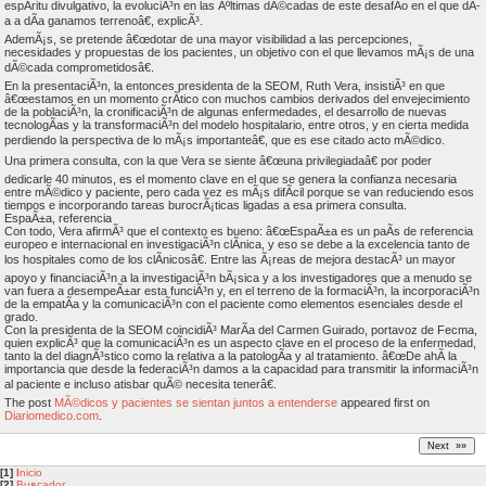
espÃ­ritu divulgativo, la evoluciÃ³n en las Ãºltimas dÃ©cadas de este desafÃ­o en el que dÃ­
a a dÃ­a ganamos terrenoâ€, explicÃ³.
AdemÃ¡s, se pretende â€œdotar de una mayor visibilidad a las percepciones,
necesidades y propuestas de los pacientes, un objetivo con el que llevamos mÃ¡s de una
dÃ©cada comprometidosâ€.
En la presentaciÃ³n, la entonces presidenta de la SEOM, Ruth Vera, insistiÃ³ en que
â€œestamos en un momento crÃ­tico con muchos cambios derivados del envejecimiento
de la poblaciÃ³n, la cronificaciÃ³n de algunas enfermedades, el desarrollo de nuevas
tecnologÃ­as y la transformaciÃ³n del modelo hospitalario, entre otros, y en cierta medida
perdiendo la perspectiva de lo mÃ¡s importanteâ€, que es ese citado acto mÃ©dico.
Una primera consulta, con la que Vera se siente â€œuna privilegiadaâ€ por poder
dedicarle 40 minutos, es el momento clave en el que se genera la confianza necesaria
entre mÃ©dico y paciente, pero cada vez es mÃ¡s difÃ­cil porque se van reduciendo esos
tiempos e incorporando tareas burocrÃ¡ticas ligadas a esa primera consulta.
EspaÃ±a, referencia
Con todo, Vera afirmÃ³ que el contexto es bueno: â€œEspaÃ±a es un paÃ­s de referencia
europeo e internacional en investigaciÃ³n clÃ­nica, y eso se debe a la excelencia tanto de
los hospitales como de los clÃ­nicosâ€. Entre las Ã¡reas de mejora destacÃ³ un mayor
apoyo y financiaciÃ³n a la investigaciÃ³n bÃ¡sica y a los investigadores que a menudo se
van fuera a desempeÃ±ar esta funciÃ³n y, en el terreno de la formaciÃ³n, la incorporaciÃ³n
de la empatÃ­a y la comunicaciÃ³n con el paciente como elementos esenciales desde el
grado.
Con la presidenta de la SEOM coincidiÃ³ MarÃ­a del Carmen Guirado, portavoz de Fecma,
quien explicÃ³ que la comunicaciÃ³n es un aspecto clave en el proceso de la enfermedad,
tanto la del diagnÃ³stico como la relativa a la patologÃ­a y al tratamiento. â€œDe ahÃ­ la
importancia que desde la federaciÃ³n damos a la capacidad para transmitir la informaciÃ³n
al paciente e incluso atisbar quÃ© necesita tenerâ€.
The post
MÃ©dicos y pacientes se sientan juntos a entenderse
appeared first on
Diariomedico.com
.
[1]
I
nicio
[2]
Bu
s
cador