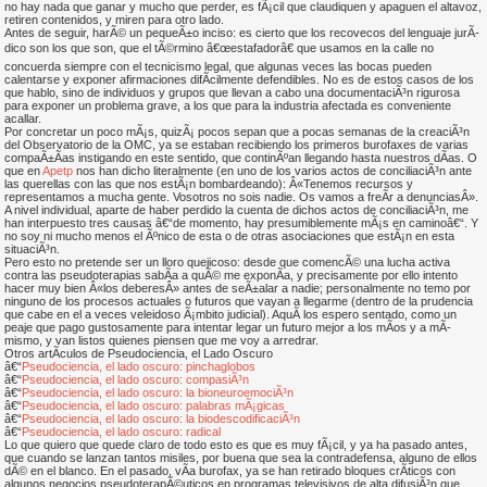
no hay nada que ganar y mucho que perder, es fÃ¡cil que claudiquen y apaguen el altavoz,
retiren contenidos, y miren para otro lado.
Antes de seguir, harÃ© un pequeÃ±o inciso: es cierto que los recovecos del lenguaje jurÃ­
dico son los que son, que el tÃ©rmino â€œestafadorâ€ que usamos en la calle no
concuerda siempre con el tecnicismo legal, que algunas veces las bocas pueden
calentarse y exponer afirmaciones difÃ­cilmente defendibles. No es de estos casos de los
que hablo, sino de individuos y grupos que llevan a cabo una documentaciÃ³n rigurosa
para exponer un problema grave, a los que para la industria afectada es conveniente
acallar.
Por concretar un poco mÃ¡s, quizÃ¡ pocos sepan que a pocas semanas de la creaciÃ³n
del Observatorio de la OMC, ya se estaban recibiendo los primeros burofaxes de varias
compaÃ±Ã­as instigando en este sentido, que continÃºan llegando hasta nuestros dÃ­as. O
que en
Apetp
nos han dicho literalmente (en uno de los varios actos de conciliaciÃ³n ante
las querellas con las que nos estÃ¡n bombardeando): Â«Tenemos recursos y
representamos a mucha gente. Vosotros no sois nadie. Os vamos a freÃ­r a denunciasÂ».
A nivel individual, aparte de haber perdido la cuenta de dichos actos de conciliaciÃ³n, me
han interpuesto tres causas â€“de momento, hay presumiblemente mÃ¡s en caminoâ€“. Y
no soy ni mucho menos el Ãºnico de esta o de otras asociaciones que estÃ¡n en esta
situaciÃ³n.
Pero esto no pretende ser un lloro quejicoso: desde que comencÃ© una lucha activa
contra las pseudoterapias sabÃ­a a quÃ© me exponÃ­a, y precisamente por ello intento
hacer muy bien Â«los deberesÂ» antes de seÃ±alar a nadie; personalmente no temo por
ninguno de los procesos actuales o futuros que vayan a llegarme (dentro de la prudencia
que cabe en el a veces veleidoso Ã¡mbito judicial). AquÃ­ los espero sentado, como un
peaje que pago gustosamente para intentar legar un futuro mejor a los mÃ­os y a mÃ­
mismo, y van listos quienes piensen que me voy a arredrar.
Otros artÃ­culos de Pseudociencia, el Lado Oscuro
â€“
Pseudociencia, el lado oscuro: pinchaglobos
â€“
Pseudociencia, el lado oscuro: compasiÃ³n
â€“
Pseudociencia, el lado oscuro: la bioneuroemociÃ³n
â€“
Pseudociencia, el lado oscuro: palabras mÃ¡gicas
â€“
Pseudociencia, el lado oscuro: la biodescodificaciÃ³n
â€“
Pseudociencia, el lado oscuro: radical
Lo que quiero que quede claro de todo esto es que es muy fÃ¡cil, y ya ha pasado antes,
que cuando se lanzan tantos misiles, por buena que sea la contradefensa, alguno de ellos
dÃ© en el blanco. En el pasado, vÃ­a burofax, ya se han retirado bloques crÃ­ticos con
algunos negocios pseudoterapÃ©uticos en programas televisivos de alta difusiÃ³n que