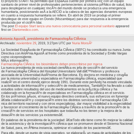
El proyecto START ha permitido que EspaÃ±a cuente por primera vez con un equipo
sanitario de primer nivel de profesionales pertenecientes al sistema pÃºblico de salud, listo
para desplegarse en cualquier rincÃ³n del mundo donde se produzca una emergencia
humanitaria, posicionando asÃ­ a la AECID a la cabeza de las agencias donantes europeas
en cuanto a respuesta humanitaria se refiere. En abril de 2019 se produjo el primer
despliegue de este equipo en Dondo (Mozambique) para dar respuesta a la emergencia
producida por el ciclÃ³n Idai.
The post
El equipo Start lanza una nueva convocatoria para personal sanitario
appeared
first on
Diariomedico.com
.
Antonia AgustÃ­, presidenta de FarmacologÃ­a ClÃ­nica
Archivado:
noviembre
29
, 2019, 3:27pm UTC por
Nuria MonsÃ³
La Sociedad EspaÃ±ola de FarmacologÃ­a ClÃ­nica (SEFC) ha constituido su nueva Junta
Directiva con AntÃ²nia AgustÃ­ al frente como presidenta de la Sociedad y Emilio Vargas
como vicepresidente.
MÃ¡s informaciÃ³n:
FarmacologÃ­a ClÃ­nica: los biosimilares deben prescribirse por marca
La nueva presidenta de esta sociedad cientÃ­fica es jefa de secciÃ³n del servicio
de FarmacologÃ­a ClÃ­nica del Hospital Universitario Vall dâ€™Hebron y profesora
asociada de la Universidad AutÃ²noma de Barcelona. Es doctora en medicina y cirugÃ­a
por la misma universidad y especialista en FarmacologÃ­a clÃ­nica, especialidad que
realizÃ³ en el centro donde ejerce desde 1991. Durante este perÃ­odo ha estado vinculada
a actividades de informaciÃ³n y selecciÃ³n de medicamentos. TambiÃ©n ha llevado a cabo
estudios sobre resultados del uso de medicamentos en la prÃ¡ctica clÃ­nica y ha
colaborado en la formaciÃ³n de especialistas en FarmacologÃ­a clÃ­nica en el servicio.
En los prÃ³ximos aÃ±os, el nuevo equipo directivo centrarÃ¡ sus esfuerzos en fomentar
â€œla colaboraciÃ³n y cooperaciÃ³n entre los distintos servicios de FarmacologÃ­a ClÃ­
nica del territorio nacional y con otros especialistas, dar mayor visibilidad a la especialidad
y favorecer el crecimiento de la FarmacologÃ­a ClÃ­nica a travÃ©s de la promociÃ³n de la
creaciÃ³n de servicios en los hospitales que todavÃ­a no los tienen y la mejora de la
dotaciÃ³n de los servicios ya existentesâ€.
En palabras de la presidenta de la sociedad: â€œTodo ello tiene como fin mejorar la calidad
de la asistencia y de la investigaciÃ³n clÃ­nica que se promueve desde el Sistema Nacional
de Salud, para, en Ãºltima instancia, optimizar el cuidado de los pacientesâ€.
Para ello, desde un punto de vista operativo, se elaborarÃ¡ un mapa de actividades de los