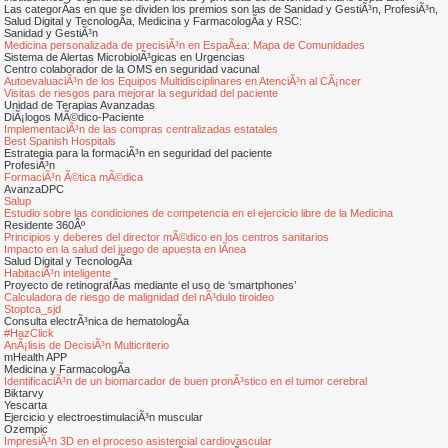
Las categorÃ­as en que se dividen los premios son las de Sanidad y GestiÃ³n, ProfesiÃ³n,
Salud Digital y TecnologÃ­a, Medicina y FarmacologÃ­a y RSC:
Sanidad y GestiÃ³n
Medicina personalizada de precisiÃ³n en EspaÃ±a: Mapa de Comunidades
Sistema de Alertas MicrobiolÃ³gicas en Urgencias
Centro colaborador de la OMS en seguridad vacunal
AutoevaluaciÃ³n de los Equipos Multidisciplinares en AtenciÃ³n al CÃ¡ncer
Visitas de riesgos para mejorar la seguridad del paciente
Unidad de Terapias Avanzadas
DiÃ¡logos MÃ©dico-Paciente
ImplementaciÃ³n de las compras centralizadas estatales
Best Spanish Hospitals
Estrategia para la formaciÃ³n en seguridad del paciente
ProfesiÃ³n
FormaciÃ³n Ã©tica mÃ©dica
AvanzaDPC
Salup
Estudio sobre las condiciones de competencia en el ejercicio libre de la Medicina
Residente 360Âº
Principios y deberes del director mÃ©dico en los centros sanitarios
Impacto en la salud del juego de apuesta en lÃ­nea
Salud Digital y TecnologÃ­a
HabitaciÃ³n inteligente
Proyecto de retinografÃ­as mediante el uso de ‘smartphones’
Calculadora de riesgo de malignidad del nÃ³dulo tiroideo
Stoptca_sjd
Consulta electrÃ³nica de hematologÃ­a
#HazClick
AnÃ¡lisis de DecisiÃ³n Multicriterio
mHealth APP
Medicina y FarmacologÃ­a
IdentificaciÃ³n de un biomarcador de buen pronÃ³stico en el tumor cerebral
Biktarvy
Yescarta
Ejercicio y electroestimulaciÃ³n muscular
Ozempic
ImpresiÃ³n 3D en el proceso asistencial cardiovascular