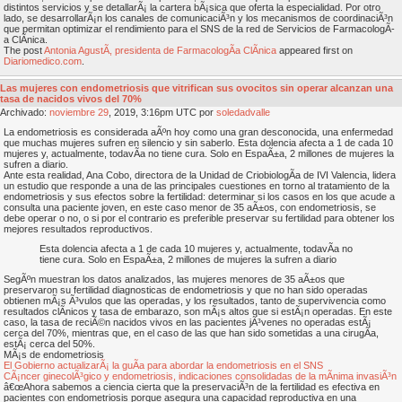
distintos servicios y se detallarÃ¡ la cartera bÃ¡sica que oferta la especialidad. Por otro
lado, se desarrollarÃ¡n los canales de comunicaciÃ³n y los mecanismos de coordinaciÃ³n
que permitan optimizar el rendimiento para el SNS de la red de Servicios de FarmacologÃ­
a ClÃ­nica.
The post
Antonia AgustÃ­, presidenta de FarmacologÃ­a ClÃ­nica
appeared first on
Diariomedico.com
.
Las mujeres con endometriosis que vitrifican sus ovocitos sin operar alcanzan una
tasa de nacidos vivos del 70%
Archivado:
noviembre
29
, 2019, 3:16pm UTC por
soledadvalle
La endometriosis es considerada aÃºn hoy como una gran desconocida, una enfermedad
que muchas mujeres sufren en silencio y sin saberlo. Esta dolencia afecta a 1 de cada 10
mujeres y, actualmente, todavÃ­a no tiene cura. Solo en EspaÃ±a, 2 millones de mujeres la
sufren a diario.
Ante esta realidad, Ana Cobo, directora de la Unidad de CriobiologÃ­a de IVI Valencia, lidera
un estudio que responde a una de las principales cuestiones en torno al tratamiento de la
endometriosis y sus efectos sobre la fertilidad: determinar si los casos en los que acude a
consulta una paciente joven, en este caso menor de 35 aÃ±os, con endometriosis, se
debe operar o no, o si por el contrario es preferible preservar su fertilidad para obtener los
mejores resultados reproductivos.
Esta dolencia afecta a 1 de cada 10 mujeres y, actualmente, todavÃ­a no
tiene cura. Solo en EspaÃ±a, 2 millones de mujeres la sufren a diario
SegÃºn muestran los datos analizados, las mujeres menores de 35 aÃ±os que
preservaron su fertilidad diagnosticas de endometriosis y que no han sido operadas
obtienen mÃ¡s Ã³vulos que las operadas, y los resultados, tanto de supervivencia como
resultados clÃ­nicos y tasa de embarazo, son mÃ¡s altos que si estÃ¡n operadas. En este
caso, la tasa de reciÃ©n nacidos vivos en las pacientes jÃ³venes no operadas estÃ¡
cerca del 70%, mientras que, en el caso de las que han sido sometidas a una cirugÃ­a,
estÃ¡ cerca del 50%.
MÃ¡s de endometriosis
El Gobierno actualizarÃ¡ la guÃ­a para abordar la endometriosis en el SNS
CÃ¡ncer ginecolÃ³gico y endometriosis, indicaciones consolidadas de la mÃ­nima invasiÃ³n
â€œAhora sabemos a ciencia cierta que la preservaciÃ³n de la fertilidad es efectiva en
pacientes con endometriosis porque asegura una capacidad reproductiva en una