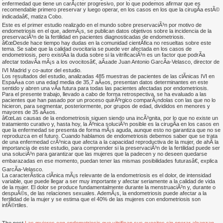
enfermedad que tiene un carÃ¡cter progresivo, por lo que podemos afirmar que es
recomendable primero preservar y luego operar, en los casos en los que la cirugÃ­a estÃ©
indicadaâ€, matiza Cobo.
Este es el primer estudio realizado en el mundo sobre preservaciÃ³n por motivo de
endometriosis en el que, ademÃ¡s, se publican datos objetivos sobre la incidencia de la
preservaciÃ³n de la fertilidad en pacientes diagnosticadas de endometriosis.
â€œDesde hace tiempo hay dudas en la comunidad cientÃ­fica no resueltas sobre este
tema. Se sabe que la calidad ovocitaria se puede ver afectada en los casos de
endometriosis, pero existÃ­a la duda sobre si la vitrificaciÃ³n es un factor que podrÃ­a
afectar todavÃ­a mÃ¡s a los ovocitosâ€, aÃ±ade Juan Antonio GarcÃ­a-Velasco, director de
IVI Madrid y co-autor del estudio.
Los resultados del estudio, analizadas 485 muestras de pacientes de las clÃ­nicas IVI en
EspaÃ±a con una edad media de 35,7 aÃ±os, presentan datos determinantes en este
sentido y abren una vÃ­a futura para todas las pacientes afectadas por endometriosis.
Para el presente trabajo, llevado a cabo de forma retrospectiva, se ha evaluado a las
pacientes que han pasado por un proceso quirÃºrgico comparÃ¡ndolas con las que no lo
hicieron, para segmentar, posteriormente, por grupos de edad, divididos en menores y
mayores de 35 aÃ±os.
â€œLas causas de la endometriosis siguen siendo una incÃ³gnita, por lo que no existe un
tratamiento curativo y, hasta hoy, la Ãºnica soluciÃ³n posible es la cirugÃ­a en los casos en
que la enfermedad se presenta de forma mÃ¡s aguda, aunque esto no garantiza que no se
reproduzca en el futuro. Cuando hablamos de endometriosis debemos saber que se trata
de una enfermedad crÃ³nica que afecta a la capacidad reproductiva de la mujer, de ahÃ­ la
importancia de este estudio, para comprender si la preservaciÃ³n de la fertilidad puede ser
una soluciÃ³n para garantizar que las mujeres que la padecen y no deseen quedarse
embarazadas en ese momento, puedan tener las mismas posibilidades futurasâ€, explica
GarcÃ­a-Velasco.
La caracterÃ­stica clÃ­nica mÃ¡s relevante de la endometriosis es el dolor, de intensidad
variable, que puede llegar a ser muy importante y afectar seriamente a la calidad de vida
de la mujer. El dolor se produce fundamentalmente durante la menstruaciÃ³n y, durante o
despuÃ©s, de las relaciones sexuales. AdemÃ¡s, la endometriosis puede afectar a la
fertilidad de la mujer y se estima que el 40% de las mujeres con endometriosis son
infÃ©rtiles.