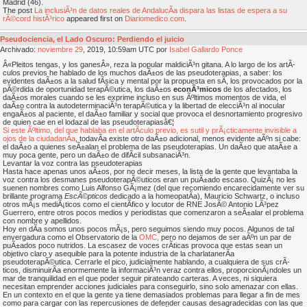
Madrid (46).
The post
La inclusiÃ³n de datos reales de AndalucÃ­a dispara las listas de espera a su
rÃ©cord histÃ³rico
appeared first on
Diariomedico.com
.
Pseudociencia, el Lado Oscuro: Perdiendo el juicio
Archivado:
noviembre
29
, 2019, 10:59am UTC por
Isabel Gallardo Ponce
Â«Pleitos tengas, y los ganesÂ», reza la popular maldiciÃ³n gitana. A lo largo de los artÃ­
culos previos he hablado de los muchos daÃ±os de las pseudoterapias, a saber: los
evidentes daÃ±os a la salud fÃ­sica y mental por la propuesta en sÃ­, los provocados por la
pÃ©rdida de oportunidad terapÃ©utica, los daÃ±os
econÃ³micos
de los afectados, los
daÃ±os morales cuando se les exprime incluso en sus Ãºltimos momentos de vida, el
daÃ±o contra la autodeterminaciÃ³n terapÃ©utica y la libertad de elecciÃ³n al inocular
engaÃ±os al paciente, el daÃ±o familiar y social que provoca el desnortamiento progresivo
de quien cae en el lodazal de las pseudoterapiasâ€¦
Si este Ãºltimo, del que hablaba en el artÃ­culo previo, es sutil y prÃ¡cticamente invisible a
ojos de la ciudadanÃ­a
, todavÃ­a existe otro daÃ±o adicional, menos evidente aÃºn si cabe:
el daÃ±o a quienes seÃ±alan el problema de las pseudoterapias. Un daÃ±o que ataÃ±e a
muy poca gente, pero un daÃ±o de difÃ­cil subsanaciÃ³n.
Levantar la voz contra las pseudoterapias
Hasta hace apenas unos aÃ±os, por no decir meses, la lista de la gente que levantaba la
voz contra los desmanes pseudoterapÃ©uticos eran un puÃ±ado escaso. QuizÃ¡ no les
suenen nombres como Luis Alfonso GÃ¡mez (del que recomiendo encarecidamente ver su
brillante programa
EscÃ©pticos
dedicado a la homeopatÃ­a), Mauricio Schwartz, o incluso
otros mÃ¡s mediÃ¡ticos como el cientÃ­fico y locutor de RNE JosÃ© Antonio LÃ³pez
Guerrero, entre otros pocos medios y periodistas que comenzaron a seÃ±alar el problema
con nombre y apellidos.
Hoy en dÃ­a somos unos pocos mÃ¡s, pero seguimos siendo muy pocos. Algunos de tal
envergadura como el Observatorio de la
OMC,
pero no dejamos de ser aÃºn un par de
puÃ±ados poco nutridos. La escasez de voces crÃ­ticas provoca que estas sean un
objetivo claro y asequible para la potente industria de la charlatanerÃ­a
pseudoterapÃ©utica. Cerrarle el pico, judicialmente hablando, a cualquiera de sus crÃ­
ticos, disminuirÃ­a enormemente la informaciÃ³n veraz contra ellos, proporcionÃ¡ndoles un
mar de tranquilidad en el que poder seguir pirateando carteras. A veces, ni siquiera
necesitan emprender acciones judiciales para conseguirlo, sino solo amenazar con ellas.
En un contexto en el que la gente ya tiene demasiados problemas para llegar a fin de mes
como para cargar con las repercusiones de defender causas desagradecidas con las que