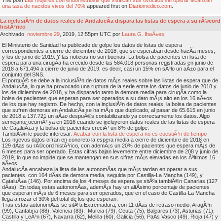
The post
Las mujeres con endometriosis que vitrifican sus ovocitos sin operar alcanzan
una tasa de nacidos vivos del 70%
appeared first on
Diariomedico.com
.
La inclusiÃ³n de datos reales de AndalucÃ­a dispara las listas de espera a su rÃ©cord
histÃ³rico
Archivado:
noviembre
29
, 2019, 12:55pm UTC por
Laura G. IbaÃ±es
El Ministerio de Sanidad ha publicado de golpe los datos de listas de espera
correspondientes a cierre de diciembre de 2018, que se esperaban desde hacÃ­a meses,
y los de junio de 2019. Y las noticias no son buenas. La bolsa de pacientes en lista de
espera para una cirugÃ­a ha crecido desde las 584.018 personas registradas en junio de
2018 a 671.494 a cierre de junio de 2019, es decir, casi un 15% en sÃ³lo un aÃ±o para el
conjunto del SNS.
El porquÃ© se debe a la inclusiÃ³n de datos mÃ¡s reales sobre las listas de espera que de
AndalucÃ­a, lo que ha provocado una ruptura de la serie entre los datos de junio de 2018 y
los de diciembre de 2018, y ha disparado tanto la demora media para cirugÃ­a como la
bolsa de pacientes que esperan para ser operados a su dato mÃ¡s alto en los 16 aÃ±os
de los que hay registro. De hecho, con la inclusiÃ³n de datos reales, la bolsa de pacientes
que sufren demoras en AndalucÃ­a se ha mÃ¡s que duplicado, al pasar de 65.615 en junio
de 2018 a 137.721 un aÃ±o despuÃ©s contabilizando ya correctamente los datos. Algo
semejante ocurriÃ³ ya en 2016 cuando se incluyeron datos reales de las listas de espera
de CataluÃ±a y la bolsa de pacientes creciÃ³ un 8% de golpe.
TambiÃ©n le puede interesar:
Acabar con la lista de espera no es cuestiÃ³n de tiempo
Los nuevos datos cifran en concreto la espera media a cierre de diciembre de 2018 en
129 dÃ­as su rÃ©cord histÃ³rico, con ademÃ¡s un 20% de pacientes que espera mÃ¡s de
6 meses para ser operado. Estas cifras bajan levemente entre diciembre de 208 y junio de
2019, lo que no impide que se mantengan en sus cifras mÃ¡s elevadas en los Ãºltimos 16
aÃ±os.
AndalucÃ­a encabeza la lista de las autonomÃ­as que mÃ¡s tardan en operar a sus
pacientes, con 164 dÃ­as de demora media, seguida por Castilla-La Mancha (149), y
CataluÃ±a (146). Por encima de los 4 meses de espera se sitÃºa tambiÃ©n Canarias (127
dÃ­as). En todas estas autonomÃ­as, ademÃ¡s hay un altÃ­simo porcentaje de pacientes
que esperan mÃ¡s de 6 meses para ser operados, que en el caso de Castilla-La Mancha
llega a rozar el 30% del total de los que esperan.
Tras estas autonomÃ­as se sitÃºa Extremadura, con 11 dÃ­as de retraso medio, AragÃ³n
(99), Cantabria (88), Valencia (83), Murcia (79), Ceuta (75), Baleares (73), Asturias (71),
Castilla y LeÃ³n (67), Navarra (62), Melilla (60), Galicia (56), PaÃ­s Vasco (49), Rioja (47) y