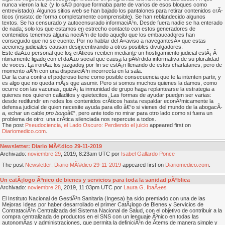
nunca vieron la luz (y lo sÃ© porque formaba parte de varios de esos bloques como
entrevistado). Algunos sitios web se han bajado los pantalones para retirar contenidos crÃ­
ticos (insisto: de forma completamente comprensible). Se han reblandecido algunos
textos. Se ha censurado y autocensurado informaciÃ³n. Desde fuera nadie se ha enterado
de nada; solo los que estamos en estrecho contacto con estos generadores de
contenidos tenemos alguna nociÃ³n de todo aquello que los embaucadores han
conseguido que no se cuente. Por no hablar del Â«aviso a navegantesÂ» que estas
acciones judiciales causan desincentivando a otros posibles divulgadores.
Este daÃ±o personal que los crÃ­ticos reciben mediante un hostigamiento judicial estÃ¡ Ã­
ntimamente ligado con el daÃ±o social que causa la pÃ©rdida informativa de su pluralidad
de voces. La ironÃ­a: los juzgados por fin se estÃ¡n llenando de estos charlatanes, pero de
momento aÃºn con una disposiciÃ³n incorrecta en la sala.
Dar la cara contra el poderoso tiene como posible consecuencia que te la intenten partir, y
es algo que no queda mÃ¡s que asumir. Pero si somos muchos quienes la damos, como
ocurre con las vacunas, quizÃ¡ la inmunidad de grupo haga replantearse la estrategia a
quienes nos quieren calladitos y quietecitos. Las formas de ayudar pueden ser varias:
desde redifundir en redes los contenidos crÃ­ticos hasta respaldar econÃ³micamente la
defensa judicial de quien necesite ayuda para ello â€“o si vienes del mundo de la abogacÃ­
a, echar un cable
pro bono
â€“, pero ante todo no mirar para otro lado como si fuera un
problema de otro: una crÃ­tica silenciada nos repercute a todos.
The post
Pseudociencia, el Lado Oscuro: Perdiendo el juicio
appeared first on
Diariomedico.com
.
Newsletter: Diario MÃ©dico 29-11-2019
Archivado:
noviembre
29
, 2019, 8:23am UTC por
Isabel Gallardo Ponce
The post
Newsletter: Diario MÃ©dico 29-11-2019
appeared first on
Diariomedico.com
.
Un catÃ¡logo Ãºnico de bienes y servicios para toda la sanidad pÃºblica
Archivado:
noviembre
28
, 2019, 11:03pm UTC por
Laura G. IbaÃ±es
El Instituto Nacional de GestiÃ³n Sanitaria (Ingesa) ha sido premiado con una de las
Mejoras Ideas por haber desarrollado el primer CatÃ¡logo de Bienes y Servicios de
ContrataciÃ³n Centralizada del Sistema Nacional de Salud, con el objetivo de contribuir a la
compra centralizada de productos en el SNS con un lenguaje Ãºnico en todas las
autonomÃ­as y administraciones, que permita la definiciÃ³n de Ã­tems de manera simple y