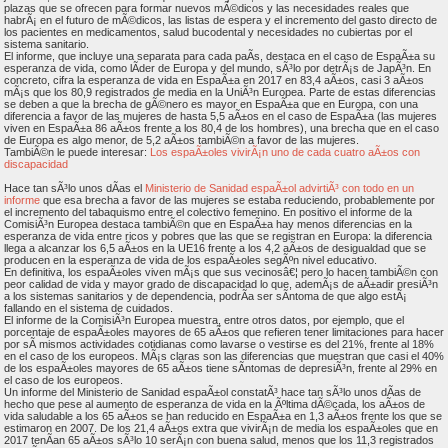
plazas que se ofrecen para formar nuevos mÃ©dicos y las necesidades reales que
habrÃ¡ en el futuro de mÃ©dicos, las listas de espera y el incremento del gasto directo de
los pacientes en medicamentos, salud bucodental y necesidades no cubiertas por el
sistema sanitario.
El informe, que incluye una separata para cada paÃ­s, destaca en el caso de EspaÃ±a su
esperanza de vida, como lÃ­der de Europa y del mundo, sÃ³lo por detrÃ¡s de JapÃ³n. En
concreto, cifra la esperanza de vida en EspaÃ±a en 2017 en 83,4 aÃ±os, casi 3 aÃ±os
mÃ¡s que los 80,9 registrados de media en la UniÃ³n Europea. Parte de estas diferencias
se deben a que la brecha de gÃ©nero es mayor en EspaÃ±a que en Europa, con una
diferencia a favor de las mujeres de hasta 5,5 aÃ±os en el caso de EspaÃ±a (las mujeres
viven en EspaÃ±a 86 aÃ±os frente a los 80,4 de los hombres), una brecha que en el caso
de Europa es algo menor, de 5,2 aÃ±os tambiÃ©n a favor de las mujeres.
TambiÃ©n le puede interesar:
Los espaÃ±oles vivirÃ¡n uno de cada cuatro aÃ±os con
discapacidad
Hace tan sÃ³lo unos dÃ­as el
Ministerio de Sanidad espaÃ±ol advirtiÃ³ con todo en un
informe
que esa brecha a favor de las mujeres se estaba reduciendo, probablemente por
el incremento del tabaquismo entre el colectivo femenino. En positivo el informe de la
ComisiÃ³n Europea destaca tambiÃ©n que en EspaÃ±a hay menos diferencias en la
esperanza de vida entre ricos y pobres que las que se registran en Europa: la diferencia
llega a alcanzar los 6,5 aÃ±os en la UE16 frente a los 4,2 aÃ±os de desigualdad que se
producen en la esperanza de vida de los espaÃ±oles segÃºn nivel educativo.
En definitiva, los espaÃ±oles viven mÃ¡s que sus vecinosâ€¦ pero lo hacen tambiÃ©n con
peor calidad de vida y mayor grado de discapacidad lo que, ademÃ¡s de aÃ±adir presiÃ³n
a los sistemas sanitarios y de dependencia, podrÃ­a ser sÃ­ntoma de que algo estÃ¡
fallando en el sistema de cuidados.
El informe de la ComisiÃ³n Europea muestra, entre otros datos, por ejemplo, que el
porcentaje de espaÃ±oles mayores de 65 aÃ±os que refieren tener limitaciones para hacer
por sÃ­ mismos actividades cotidianas como lavarse o vestirse es del 21%, frente al 18%
en el caso de los europeos. MÃ¡s claras son las diferencias que muestran que casi el 40%
de los espaÃ±oles mayores de 65 aÃ±os tiene sÃ­ntomas de depresiÃ³n, frente al 29% en
el caso de los europeos.
Un informe del Ministerio de Sanidad espaÃ±ol constatÃ³ hace tan sÃ³lo unos dÃ­as de
hecho que pese al aumento de esperanza de vida en la Ãºltima dÃ©cada, los aÃ±os de
vida saludable a los 65 aÃ±os se han reducido en EspaÃ±a en 1,3 aÃ±os frente los que se
estimaron en 2007. De los 21,4 aÃ±os extra que vivirÃ¡n de media los espaÃ±oles que en
2017 tenÃ­an 65 aÃ±os sÃ³lo 10 serÃ¡n con buena salud, menos que los 11,3 registrados