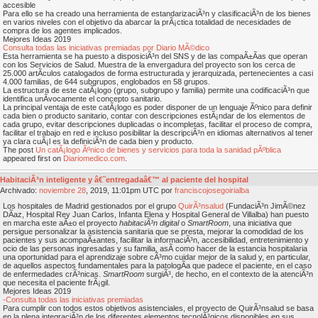
accesible
Para ello se ha creado una herramienta de estandarizaciÃ³n y clasificaciÃ³n de los bienes
en varios niveles con el objetivo da abarcar la prÃ¡ctica totalidad de necesidades de
compra de los agentes implicados.
Mejores Ideas 2019
Consulta todas las iniciativas premiadas por Diario MÃ©dico
Esta herramienta se ha puesto a disposiciÃ³n del SNS y de las compaÃ±Ã­as que operan
con los Servicios de Salud. Muestra de la envergadura del proyecto son los cerca de
25.000 artÃ­culos catalogados de forma estructurada y jerarquizada, pertenecientes a casi
4.000 familias, de 644 subgrupos, englobados en 58 grupos.
La estructura de este catÃ¡logo (grupo, subgrupo y familia) permite una codificaciÃ³n que
identifica unÃ­vocamente el concepto sanitario.
La principal ventaja de este catÃ¡logo es poder disponer de un lenguaje Ãºnico para definir
cada bien o producto sanitario, contar con descripciones estÃ¡ndar de los elementos de
cada grupo, evitar descripciones duplicadas o incompletas, facilitar el proceso de compra,
facilitar el trabajo en red e incluso posibilitar la descripciÃ³n en idiomas alternativos al tener
ya clara cuÃ¡l es la definiciÃ³n de cada bien y producto.
The post
Un catÃ¡logo Ãºnico de bienes y servicios para toda la sanidad pÃºblica
appeared first on
Diariomedico.com
.
HabitaciÃ³n inteligente y â€˜entregadaâ€™ al paciente del hospital
Archivado:
noviembre
28
, 2019, 11:01pm UTC por
franciscojosegoirialba
Los hospitales de Madrid gestionados por el grupo
QuirÃ³nsalud
(FundaciÃ³n JimÃ©nez
DÃ­az, Hospital Rey Juan Carlos, Infanta Elena y Hospital General de Villalba) han puesto
en marcha este aÃ±o el proyecto
habitaciÃ³n digital
o
SmartRoom
, una iniciativa que
persigue personalizar la asistencia sanitaria que se presta, mejorar la comodidad de los
pacientes y sus acompaÃ±antes, facilitar la informaciÃ³n, accesibilidad, entretenimiento y
ocio de las personas ingresadas y su familia, asÃ­ como hacer de la estancia hospitalaria
una oportunidad para el aprendizaje sobre cÃ³mo cuidar mejor de la salud y, en particular,
de aquellos aspectos fundamentales para la patologÃ­a que padece el paciente, en el caso
de enfermedades crÃ³nicas.
SmartRoom
surgiÃ³, de hecho, en el contexto de la atenciÃ³n
que necesita el paciente frÃ¡gil.
Mejores Ideas 2019
-Consulta todas las iniciativas premiadas
Para cumplir con todos estos objetivos asistenciales, el proyecto de QuirÃ³nsalud se basa
en la plena integraciÃ³n de los diferentes elementos tecnolÃ³gicos disponibles en sus