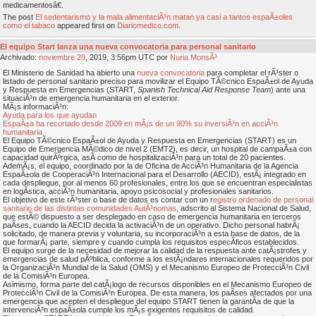
medicamentosâ€.
The post
El sedentarismo y la mala alimentaciÃ³n matan ya casi a tantos espaÃ±oles
como el tabaco
appeared first on
Diariomedico.com
.
El equipo Start lanza una nueva convocatoria para personal sanitario
Archivado:
noviembre
29
, 2019, 3:56pm UTC por
Nuria MonsÃ³
El Ministerio de Sanidad ha abierto una
nueva convocatoria
para completar el rÃ³ster o
listado de personal sanitario preciso para movilizar el Equipo TÃ©cnico EspaÃ±ol de Ayuda
y Respuesta en Emergencias (START,
Spanish Technical Aid Response Team
) ante una
situaciÃ³n de emergencia humanitaria en el exterior.
MÃ¡s informaciÃ³n:
Ayuda para los que ayudan
EspaÃ±a ha recortado desde 2009 en mÃ¡s de un 90% su inversiÃ³n en acciÃ³n
humanitaria
El Equipo TÃ©cnico EspaÃ±ol de Ayuda y Respuesta en Emergencias (START) es un
Equipo de Emergencia MÃ©dico de nivel 2 (EMT2), es decir, un hospital de campaÃ±a con
capacidad quirÃºrgica, asÃ­ como de hospitalizaciÃ³n para un total de 20 pacientes.
AdemÃ¡s, el equipo, coordinado por la de Oficina de AcciÃ³n Humanitaria de la Agencia
EspaÃ±ola de CooperaciÃ³n Internacional para el Desarrollo (AECID), estÃ¡ integrado en
cada despliegue, por al menos 60 profesionales, entre los que se encuentran especialistas
en logÃ­stica, acciÃ³n humanitaria, apoyo psicosocial y profesionales sanitarios.
El objetivo de este rÃ³ster o base de datos es contar con un r
egistro ordenado de personal
sanitario de las distintas comunidades AutÃ³nomas
, adscrito al Sistema Nacional de Salud,
que estÃ© dispuesto a ser desplegado en caso de emergencia humanitaria en terceros
paÃ­ses, cuando la AECID decida la activaciÃ³n de un operativo. Dicho personal habrÃ¡
solicitado, de manera previa y voluntaria, su incorporaciÃ³n a esta base de datos, de la
que formarÃ¡ parte, siempre y cuando cumpla los requisitos especÃ­ficos establecidos.
El equipo surge de la necesidad de mejorar la calidad de la respuesta ante catÃ¡strofes y
emergencias de salud pÃºblica, conforme a los estÃ¡ndares internacionales requeridos por
la OrganizaciÃ³n Mundial de la Salud (OMS) y el Mecanismo Europeo de ProtecciÃ³n Civil
de la ComisiÃ³n Europea.
Asimismo, forma parte del catÃ¡logo de recursos disponibles en el Mecanismo Europeo de
ProtecciÃ³n Civil de la ComisiÃ³n Europea. De esta manera, los paÃ­ses afectados por una
emergencia que acepten el despliegue del equipo START tienen la garantÃ­a de que la
intervenciÃ³n espaÃ±ola cumple los mÃ¡s exigentes requisitos de calidad.