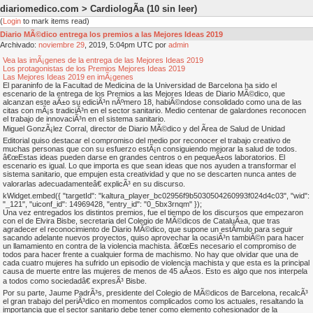
diariomedico.com > CardiologÃ­a
(10 sin leer)
(
Login
to mark items read)
Diario MÃ©dico entrega los premios a las Mejores Ideas 2019
Archivado:
noviembre
29
, 2019, 5:04pm UTC por
admin
Vea las imÃ¡genes de la entrega de las Mejores Ideas 2019
Los protagonistas de los Premios Mejores Ideas 2019
Las Mejores Ideas 2019 en imÃ¡genes
El paraninfo de la Facultad de Medicina de la Universidad de Barcelona ha sido el
escenario de la entrega de los Premios a las Mejores Ideas de Diario MÃ©dico, que
alcanzan este aÃ±o su ediciÃ³n nÃºmero 18, habiÃ©ndose consolidado como una de las
citas con mÃ¡s tradiciÃ³n en el sector sanitario. Medio centenar de galardones reconocen
el trabajo de innovaciÃ³n en el sistema sanitario.
Miguel GonzÃ¡lez Corral, director de Diario MÃ©dico y del Ãrea de Salud de Unidad
Editorial quiso destacar el compromiso del medio por reconocer el trabajo creativo de
muchas personas que con su esfuerzo estÃ¡n consiguiendo mejorar la salud de todos.
â€œEstas ideas pueden darse en grandes centros o en pequeÃ±os laboratorios. El
escenario es igual. Lo que importa es que sean ideas que nos ayuden a transformar el
sistema sanitario, que empujen esta creatividad y que no se descarten nunca antes de
valorarlas adecuadamenteâ€ explicÃ³ en su discurso.
kWidget.embed({ "targetId": "kaltura_player_bc02956f9b5030504260993f024d4c03", "wid":
"_121", "uiconf_id": 14969428, "entry_id": "0_5bx3rnqm" });
Una vez entregados los distintos premios, fue el tiempo de los discursos que empezaron
con el de Elvira Bisbe, secretaria del Colegio de MÃ©dicos de CataluÃ±a, que tras
agradecer el reconocimiento de Diario MÃ©dico, que supone un estÃ­mulo para seguir
sacando adelante nuevos proyectos, quiso aprovechar la ocasiÃ³n tambiÃ©n para hacer
un llamamiento en contra de la violencia machista. â€œEs necesario el compromiso de
todos para hacer frente a cualquier forma de machismo. No hay que olvidar que una de
cada cuatro mujeres ha sufrido un episodio de violencia machista y que esta es la principal
causa de muerte entre las mujeres de menos de 45 aÃ±os. Esto es algo que nos interpela
a todos como sociedadâ€ expresÃ³ Bisbe.
Por su parte, Jaume PadrÃ³s, presidente del Colegio de MÃ©dicos de Barcelona, recalcÃ³
el gran trabajo del periÃ³dico en momentos complicados como los actuales, resaltando la
importancia que el sector sanitario debe tener como elemento cohesionador de la