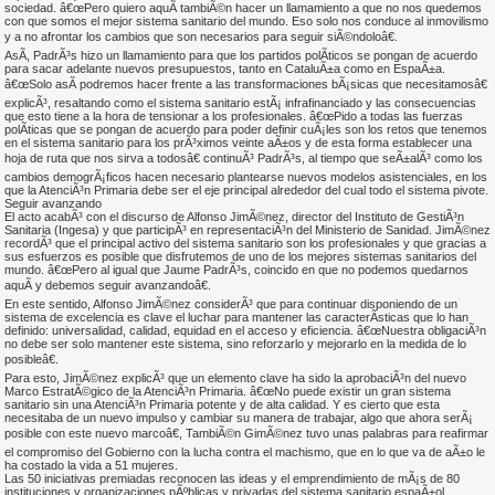
sociedad. â€œPero quiero aquÃ­ tambiÃ©n hacer un llamamiento a que no nos quedemos
con que somos el mejor sistema sanitario del mundo. Eso solo nos conduce al inmovilismo
y a no afrontar los cambios que son necesarios para seguir siÃ©ndoloâ€.
AsÃ­, PadrÃ³s hizo un llamamiento para que los partidos polÃ­ticos se pongan de acuerdo
para sacar adelante nuevos presupuestos, tanto en CataluÃ±a como en EspaÃ±a.
â€œSolo asÃ­ podremos hacer frente a las transformaciones bÃ¡sicas que necesitamosâ€
explicÃ³, resaltando como el sistema sanitario estÃ¡ infrafinanciado y las consecuencias
que esto tiene a la hora de tensionar a los profesionales. â€œPido a todas las fuerzas
polÃ­ticas que se pongan de acuerdo para poder definir cuÃ¡les son los retos que tenemos
en el sistema sanitario para los prÃ³ximos veinte aÃ±os y de esta forma establecer una
hoja de ruta que nos sirva a todosâ€ continuÃ³ PadrÃ³s, al tiempo que seÃ±alÃ³ como los
cambios demogrÃ¡ficos hacen necesario plantearse nuevos modelos asistenciales, en los
que la AtenciÃ³n Primaria debe ser el eje principal alrededor del cual todo el sistema pivote.
Seguir avanzando
El acto acabÃ³ con el discurso de Alfonso JimÃ©nez, director del Instituto de GestiÃ³n
Sanitaria (Ingesa) y que participÃ³ en representaciÃ³n del Ministerio de Sanidad. JimÃ©nez
recordÃ³ que el principal activo del sistema sanitario son los profesionales y que gracias a
sus esfuerzos es posible que disfrutemos de uno de los mejores sistemas sanitarios del
mundo. â€œPero al igual que Jaume PadrÃ³s, coincido en que no podemos quedarnos
aquÃ­ y debemos seguir avanzandoâ€.
En este sentido, Alfonso JimÃ©nez considerÃ³ que para continuar disponiendo de un
sistema de excelencia es clave el luchar para mantener las caracterÃ­sticas que lo han
definido: universalidad, calidad, equidad en el acceso y eficiencia. â€œNuestra obligaciÃ³n
no debe ser solo mantener este sistema, sino reforzarlo y mejorarlo en la medida de lo
posibleâ€.
Para esto, JimÃ©nez explicÃ³ que un elemento clave ha sido la aprobaciÃ³n del nuevo
Marco EstratÃ©gico de la AtenciÃ³n Primaria. â€œNo puede existir un gran sistema
sanitario sin una AtenciÃ³n Primaria potente y de alta calidad. Y es cierto que esta
necesitaba de un nuevo impulso y cambiar su manera de trabajar, algo que ahora serÃ¡
posible con este nuevo marcoâ€, TambiÃ©n GimÃ©nez tuvo unas palabras para reafirmar
el compromiso del Gobierno con la lucha contra el machismo, que en lo que va de aÃ±o le
ha costado la vida a 51 mujeres.
Las 50 iniciativas premiadas reconocen las ideas y el emprendimiento de mÃ¡s de 80
instituciones y organizaciones pÃºblicas y privadas del sistema sanitario espaÃ±ol.