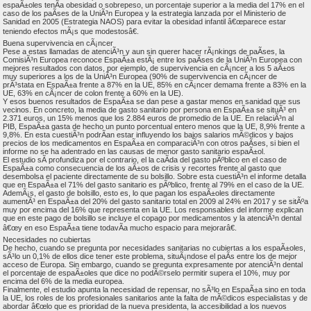
espaÃ±oles tenÃ­a obesidad o sobrepeso, un porcentaje superior a la media del 17% en el
caso de los paÃ­ses de la UniÃ³n Europea y la estrategia lanzada por el Ministerio de
Sanidad en 2005 (Estrategia NAOS) para evitar la obesidad infantil â€œparece estar
teniendo efectos mÃ¡s que modestosâ€.
Buena supervivencia en cÃ¡ncer
Pese a estas llamadas de atenciÃ³n y aun sin querer hacer rÃ¡nkings de paÃ­ses, la
ComisiÃ³n Europea reconoce EspaÃ±a estÃ¡ entre los paÃ­ses de la UniÃ³n Europea con
mejores resultados con datos, por ejemplo, de supervivencia en cÃ¡ncer a los 5 aÃ±os
muy superiores a los de la UniÃ³n Europea (90% de supervivencia en cÃ¡ncer de
prÃ³stata en EspaÃ±a frente a 87% en la UE, 85% en cÃ¡ncer demama frente a 83% en la
UE, 63% en cÃ¡ncer de colon frente a 60% en la UE).
Y esos buenos resultados de EspaÃ±a se dan pese a gastar menos en sanidad que sus
vecinos. En concreto, la media de gasto sanitario por persona en EspaÃ±a se situÃ³ en
2.371 euros, un 15% menos que los 2.884 euros de promedio de la UE. En relaciÃ³n al
PIB, EspaÃ±a gasta de hecho un punto porcentual entero menos que la UE, 8,9% frente a
9,8%. En esta cuestiÃ³n podrÃ­an estar influyendo los bajos salarios mÃ©dicos y bajos
precios de los medicamentos en EspaÃ±a en comparaciÃ³n con otros paÃ­ses, si bien el
informe no se ha adentrado en las causas de menor gasto sanitario espaÃ±ol.
El estudio sÃ­ profundiza por el contrario, el la caÃ­da del gasto pÃºblico en el caso de
EspaÃ±a como consecuencia de los aÃ±os de crisis y recortes frente al gasto que
desembolsa el paciente directamente de su bolsillo. Sobre esta cuestiÃ³n el informe detalla
que en EspaÃ±a el 71% del gasto sanitario es pÃºblico, frente al 79% en el caso de la UE.
AdemÃ¡s, el gasto de bolsillo, esto es, lo que pagan los espaÃ±oles directamente
aumentÃ³ en EspaÃ±a del 20% del gasto sanitario total en 2009 al 24% en 2017 y se sitÃºa
muy por encima del 16% que representa en la UE. Los responsables del informe explican
que en este pago de bolsillo se incluye el copago por medicamentos y la atenciÃ³n dental
â€œy en eso EspaÃ±a tiene todavÃ­a mucho espacio para mejorarâ€.
Necesidades no cubiertas
De hecho, cuando se pregunta por necesidades sanitarias no cubiertas a los espaÃ±oles,
sÃ³lo un 0,1% de ellos dice tener este problema, situÃ¡ndose el paÃ­s entre los de mejor
acceso de Europa. Sin embargo, cuando se pregunta expresamente por atenciÃ³n dental
el porcentaje de espaÃ±oles que dice no podÃ©rselo permitir supera el 10%, muy por
encima del 6% de la media europea.
Finalmente, el estudio apunta la necesidad de repensar, no sÃ³lo en EspaÃ±a sino en toda
la UE, los roles de los profesionales sanitarios ante la falta de mÃ©dicos especialistas y de
abordar â€œlo que es prioridad de la nueva presidenta, la accesibilidad a los nuevos