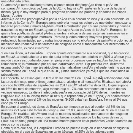
una dÃ©cada antes.
Cuanto mÃ¡s cerca del centro estÃ¡ el punto mejor desempeÃ±o tiene el paÃ­s en
comparaciÃ³n con otros paÃ­ses de la UE. no hay ningÃºn paÃ­s en la ‘zona de la diana’
blanca, ya que hay margen para el progreso en todos los paÃ­ses y en todas las zonas.
Malos hÃ¡bitos
AdemÃ¡s de esta preocupaciÃ³n por la caÃ­da en la calidad de vida y la vida saludable, el
informe de la ComisiÃ³n Europea pone sobre la mesa los esfuerzos que deben empezar a
hacerse para reducir malos hÃ¡bitos. â€œLa mortalidad por causas prevenibles y causas
tratables es menor en EspaÃ±a que en la mayorÃ­a de paÃ­ses de la UniÃ³n Europea, lo
que refleja polÃ­ticas de salud pÃºblica fuertes y eficacia de sus sistemas sanitarios en el
tratamiento de patologÃ­as mortales. Pero se pueden obtener mayores progresos
reduciendo la mortalidad por caudas importantes como el cÃ¡ncer de pulmÃ³n o colorrectal
mediante una reducciÃ³n de factores de riesgoso como el tabaquismo o el incremento de
los cribadosâ€, explica el informe.
Y en esa lÃ­nea, la ComisiÃ³n Europea apunta directamente a la obesidad, que ha crecido
en EspaÃ±a desde afectar a uno de cada ocho espaÃ±oles adultos en 2001 a afectar ya a
uno de cada seis, pudiendo poner en peligro los progresos que se habÃ­an hecho en la
reducciÃ³n de la mortalidad por causas cardiovasculares. Por primera vez, el informe
estima tambiÃ©n las muertes atribuibles a la mala alimentaciÃ³n y el sedentarismo que aun
siendo menos en EspaÃ±a que en la UE, juntas sumarÃ­an ya mÃ¡s que las asociadas al
tabaquismo.
En concreto, se estima que un tercio de las muertes en EspaÃ±a estÃ¡ relacionadas con
factores de riesgo prevenibles, como tabaco, alcohol o alimentaciÃ³n. El tabaco se habrÃ­a
cobrado 67.000 vidas de espaÃ±oles en 2017 segÃºn el informe de la UE, lo que supone
un 16% del total de muertes, algo menos que el 17% que representa en el caso de sus
vecinos europeos. La dieta inadecuada serÃ­a responsable del 12% de las muertes en
EspaÃ±a (52.000 muertes) frente al 18% que representa ya en Europa, y el sedentarismo
estÃ¡ relacionado con el 2% de las muertes (9.500 vidas) en EspaÃ±a, frente al 3% que
copa ya en Europa.
En cuanto al alcohol, los datos de EspaÃ±a son muestran que alrededor del 8% de las
muertes incluyen este factor de riesgo (unas 32.000 muertes), frente al 6% en el caso de
Europa. En realidad, el nÃºmero total de muertes relacionadas con factores de riesgo en
EspaÃ±a (140.000) es menor que las atribuidas a cada uno de los factores de riesgo
(160.000 en total) porque en una misma muerte pueden estar presentes varios factores de
riesgo como causa.
Como quiera que sea, la ComisiÃ³n Europea ha puesto el ojo en la necesidad de vigilar la
obesidad en el caso de EspaÃ±a en tanto â€œcasi el 20% de los adolescentes