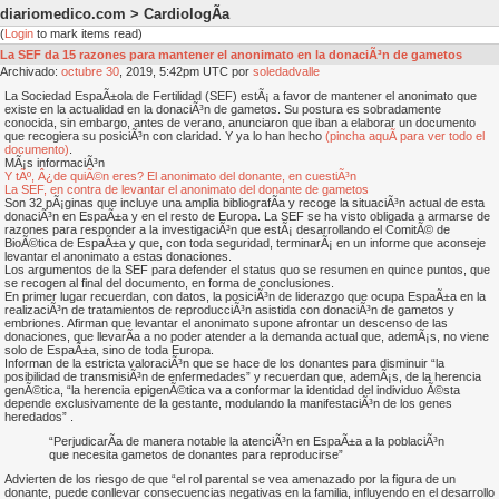
diariomedico.com > CardiologÃ­a
(
Login
to mark items read)
La SEF da 15 razones para mantener el anonimato en la donaciÃ³n de gametos
Archivado:
octubre
30
, 2019, 5:42pm UTC por
soledadvalle
La Sociedad EspaÃ±ola de Fertilidad (SEF) estÃ¡ a favor de mantener el anonimato que
existe en la actualidad en la donaciÃ³n de gametos. Su postura es sobradamente
conocida, sin embargo, antes de verano, anunciaron que iban a elaborar un documento
que recogiera su posiciÃ³n con claridad. Y ya lo han hecho
(pincha aquÃ­ para ver todo el
documento)
.
MÃ¡s informaciÃ³n
Y tÃº, Â¿de quiÃ©n eres? El anonimato del donante, en cuestiÃ³n
La SEF, en contra de levantar el anonimato del donante de gametos
Son 32 pÃ¡ginas que incluye una amplia bibliografÃ­a y recoge la situaciÃ³n actual de esta
donaciÃ³n en EspaÃ±a y en el resto de Europa. La SEF se ha visto obligada a armarse de
razones para responder a la investigaciÃ³n que estÃ¡ desarrollando el ComitÃ© de
BioÃ©tica de EspaÃ±a y que, con toda seguridad, terminarÃ¡ en un informe que aconseje
levantar el anonimato a estas donaciones.
Los argumentos de la SEF para defender el status quo se resumen en quince puntos, que
se recogen al final del documento, en forma de conclusiones.
En primer lugar recuerdan, con datos, la posiciÃ³n de liderazgo que ocupa EspaÃ±a en la
realizaciÃ³n de tratamientos de reproducciÃ³n asistida con donaciÃ³n de gametos y
embriones. Afirman que levantar el anonimato supone afrontar un descenso de las
donaciones, que llevarÃ­a a no poder atender a la demanda actual que, ademÃ¡s, no viene
solo de EspaÃ±a, sino de toda Europa.
Informan de la estricta valoraciÃ³n que se hace de los donantes para disminuir “la
posibilidad de transmisiÃ³n de enfermedades” y recuerdan que, ademÃ¡s, de la herencia
genÃ©tica, “la herencia epigenÃ©tica va a conformar la identidad del individuo Ã©sta
depende exclusivamente de la gestante, modulando la manifestaciÃ³n de los genes
heredados” .
“PerjudicarÃ­a de manera notable la atenciÃ³n en EspaÃ±a a la poblaciÃ³n
que necesita gametos de donantes para reproducirse”
Advierten de los riesgo de que “el rol parental se vea amenazado por la figura de un
donante, puede conllevar consecuencias negativas en la familia, influyendo en el desarrollo