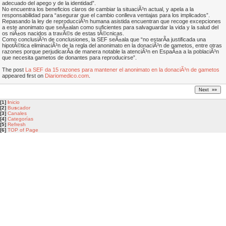
adecuado del apego y de la identidad”.
No encuentra los beneficios claros de cambiar la situaciÃ³n actual, y apela a la
responsabilidad para “asegurar que el cambio conlleva ventajas para los implicados”.
Repasando la ley de reproducciÃ³n humana asistida encuentran que recoge excepciones
a este anonimato que seÃ±alan como suficientes para salvaguardar la vida y la salud del
os niÃ±os nacidos a travÃ©s de estas tÃ©cnicas.
Como conclusiÃ³n de conclusiones, la SEF seÃ±ala que “no estarÃ­a justificada una
hipotÃ©tica eliminaciÃ³n de la regla del anonimato en la donaciÃ³n de gametos, entre otras
razones porque perjudicarÃ­a de manera notable la atenciÃ³n en EspaÃ±a a la poblaciÃ³n
que necesita gametos de donantes para reproducirse”.
The post
La SEF da 15 razones para mantener el anonimato en la donaciÃ³n de gametos
appeared first on
Diariomedico.com
.
[1]
I
nicio
[2]
Bu
s
cador
[3]
Canales
[4]
Categorías
[5]
Refresh
[6]
TOP of Page