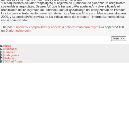
“La adquisiciÃ³n de Alder respaldarÃ¡ el objetivo de Lundbeck de alcanzar un crecimiento
sostenible a largo plazo. Se prevÃ© que la transacciÃ³n acelerarÃ¡ y diversificarÃ¡ el
crecimiento de los ingresos de Lundbeck con el lanzamiento del eptinezumab en Estados
Unidos para el tratamiento preventivo de la migraÃ±a episÃ³dica y crÃ³nica, previsto para
2020, y la ampliaciÃ³n prevista de las indicaciones del producto”, informa la multinacional
en un comunicado.
The post
Lundbeck compra Alder y accede a eptinezumab para migraÃ±a
appeared first
on
Diariomedico.com
.
[1]
I
nicio
[2]
Bu
s
cador
[3]
Canales
[4]
Categorías
[5]
Refresh
[6]
TOP of Page