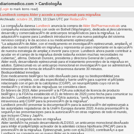
diariomedico.com > CardiologÃ­a
(
Login
to mark items read)
Lundbeck compra Alder y accede a eptinezumab para migraÃ±a
Archivado:
octubre
28
, 2019, 10:13am UTC por
RedacciÃ³n
La compaÃ±Ã­a danesa
Lundbeck
anuncia la compra de
Alder BioPharmaceuticals
una
compaÃ±Ã­a estaounidense con sede en Bothell (Washington), dedicada al descubrimiento,
desarrollo y comercializaciÃ³n de anticuerpos terapÃ©uticos para la migraÃ±a. La
adquisiciÃ³n supone para Lundbeck introducirse en una nueva patologÃ­a del sistema
nervioso central y le da acceso a su medicamento eptinezumab.
“La adquisiciÃ³n de Alder, con el medicamento en investigaciÃ³n eptinezumab, ampliarÃ¡ el
abanico de nuestro portfolio en migraÃ±a y representa un paso importante en la ejecuciÃ³n
de nuestra estrategia de ampliar e invertir para crecer. Lundbeck ahora puede contribuir a
ayudar en el campo de la migraÃ±a donde todavÃ­a existen muchas necesidades no
cubiertas”, afirma. Deborah Dunsire, presidenta y directora General de Lundbeck.
Alder estÃ¡ desarrollando eptinezumab para el tratamiento preventivo de la migraÃ±a en
adultos. Eptinezumab es un anticuerpo monoclonal en investigaciÃ³n que se administrarÃ¡
trimestralmente en forma de infusiÃ³n intravenosa durante 30 minutos.
Biodisponibilidad inmediata
Este medicamento biolÃ³gico ha sido diseÃ±ado para que su biodisponibilidad sea
inmediata y completa, con alta especificidad y fuerte uniÃ³n para suprimir el pÃ©ptido
relacionado con el gen de la calcitonina (CGRP), un neuropÃ©ptido cuyo rol en la
mediaciÃ³n y el inicio de las migraÃ±as se considera clave.
En febrero de 2019, Alder presentÃ³ a la FDA una solicitud de licencia de producto
biolÃ³gico y la FDA ha establecido el 21 de febrero de 2020 como fecha para comunicar su
decisiÃ³n. Lundbeck informa que si la FDA lo autoriza, “serÃ¡ la primera terapia
intravenosa anti-CGRP para la prevenciÃ³n de la migraÃ±a”.
Lundbeck prevÃ© presentar la documentaciÃ³n para la autorizaciÃ³n del eptinezumab a
las autoridades reguladoras de la UniÃ³n Europea durante 2020. A esta presentaciÃ³n la
seguirÃ¡n las presentaciones para la autorizaciÃ³n en otras regiones de todo el mundo,
que incluyen China y JapÃ³n.
ADL1910, el segundo activo en migraÃ±a
Alder tambiÃ©n ha estado desarrollando ALD1910, un anticuerpo monoclonal diseÃ±ado
para inhibir el polipÃ©ptido activador de la adenilato ciclasa hipofisaria (PACAP) para la
prevenciÃ³n de la migraÃ±a. Eptinezumab, junto con el ALD1910, contribuirÃ¡n a que
Lundbeck se convierta en un nuevo lÃ­der en la migraÃ±a.