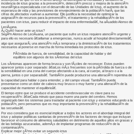
incidencia de ictus gracias a la prevenciÃ³n, detecciÃ³n precoz y mejora de la atenciÃ³n
neurolÃ³gica especializada con el desarrollo de las Unidades de Ictus, el aumento de la
esperanza de vida y las previsiones de envejecimiento de la poblaciÃ³n harÃ¡ que las
cifras de afectados vuelvan a aumentar. Ello justifica la necesidad de optimizar la
asignaciÃ³n de recursos para la prevenciÃ³n, el tratamiento y la rehabilitaciÃ³n de los
pacientes con ictus, para reducir el impacto de esta enfermedadâ€, ha aÃ±adido Alonso de
LeciÃ±ana.
Â¿QuÃ© hacer ante un ictus?
SegÃºn Alonso de LeciÃ±ana, un paciente que sufre un ictus requiere atenciÃ³n urgente y
para ello es necesario â€œllamar a emergencias, nunca acudir al hospital directamenteâ€,
algo que asegurarÃ¡ una atenciÃ³n mÃ¡s temprana y la dministraciÃ³n de los tratamientos
necesarios al ponerse en marcha de forma inmediata los protocolos de ictus.
PÃ©rdida de fuerza, de sensibilidad, de la capacidad de hablar y del
equilibrio son algunos de los sÃ­ntomas del ictus
Los sÃ­ntomas aparecen de forma brusca y son fÃ¡ciles de reconocer. Estos pueden
aparecer juntos o por separado: â€œLos mÃ¡s frecuentes son la pÃ©rdida de fuerza o de
la sensibilidad en una zona del cuerpo afectando a la cara, al cuerpo, al brazo o a la
pierna, juntos o por separadoâ€. TambiÃ©n puede producirse una alteraciÃ³n repentina de
la capacidad para hablar o para entender, y del campo visual. TambiÃ©n puede
presentarse como un dolor de cabeza muy brusco o muy fuerte y una alteraciÃ³n de la
capacidad de mantener el equilibrioâ€.
El tiempo entre que se produce el accidente cerebrovascular es clave para su
recuperaciÃ³n: â€œCada minuto que pasa muere una parte del cerebro. Hemos
organizado bien los sistemas para trasladar al paciente con ictus y estamos educando a la
poblaciÃ³n, pero pensamos que es muy importante la prevenciÃ³n y la rehabilitaciÃ³n de
las secuelasâ€.
Por eso considera que es esencial implicar a todos los actores en el abordaje integral del
ictus y adoptar polÃ­ticas sanitarias de prevenciÃ³n de los factores de riesgo que incluyan
favorecer el consumo de alimentos saludables en detrimento de aquellos altos en grasas y
de las bebidas azucaradas, ademÃ¡s de implantar programas de reducciÃ³n de la
contaminaciÃ³n.
Explicar mejor cÃ³mo evitar un segundo ictus