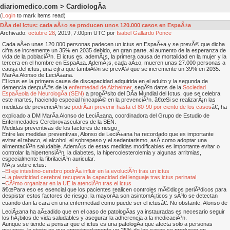
diariomedico.com > CardiologÃ­a
(
Login
to mark items read)
DÃ­a del Ictus: cada aÃ±o se producen unos 120.000 casos en EspaÃ±a
Archivado:
octubre
28
, 2019, 7:00pm UTC por
Isabel Gallardo Ponce
Cada aÃ±o unas 120.000 personas padecen un ictus en EspaÃ±a y se prevÃ© que dicha
cifra se incremente un 35% en 2035 debido, en gran parte, al aumento de la esperanza de
vida de la poblaciÃ³n. El ictus es, ademÃ¡s, la primera causa de mortalidad en la mujer y la
tercera en el hombre en EspaÃ±a. AdemÃ¡s, cada aÃ±o, mueren unas 27.000 personas a
causa del ictus, una cifra que tambiÃ©n se prevÃ© que se incremente un 39% en 2035.
MarÃ­a Alonso de LeciÃ±ana.
El ictus es la primera causa de discapacidad adquirida en el adulto y la segunda de
demencia despuÃ©s de la
enfermedad de Alzheimer,
segÃºn datos de la
Sociedad
EspaÃ±ola de NeurologÃ­a (SEN)
a propÃ³sito del DÃ­a Mundial del Ictus, que se celebra
este martes, haciendo especial hincapiÃ© en la prevenciÃ³n. â€œSi se realizarÃ¡n las
medidas de prevenciÃ³n se
podrÃ­an prevenir hasta el 80-90 por ciento de los casos
â€, ha
explicado a DM MarÃ­a Alonso de LeciÃ±ana, coordinadora del Grupo de Estudio de
Enfermedades Cerebrovasculares de la SEN.
Medidas preventivas de los factores de riesgo
Entre las medidas preventivas, Alonso de LeciÃ±ana ha recordado que es importante
evitar el tabaco, el alcohol, el sobrepeso y el sedentarismo, asÃ­ como adoptar una
alimentaciÃ³n saludable. AdemÃ¡s de estas medidas modificables es importante evitar o
controlar la hipertensiÃ³n, la diabetes, la hipercolesterolemia y algunas arritmias,
especialmente la fibrilaciÃ³n auricular.
MÃ¡s sobre ictus:
–
El eje intestino-cerebro podrÃ­a influir en la evoluciÃ³n tras un ictus
–
La plasticidad cerebral recupera la capacidad del lenguaje tras ictus perinatal
–
CÃ³mo organizar en la UE la atenciÃ³n tras el ictus
â€œPara eso es esencial que los pacientes realicen controles mÃ©dicos periÃ³dicos para
despistar estos factores de riesgo; la mayorÃ­a son asintomÃ¡ticos y sÃ³lo se detectan
cuando dan la cara en una enfermedad como puede ser el ictusâ€. No obstante, Alonso de
LeciÃ±ana ha aÃ±adido que en el caso de patologÃ­as ya instauradas es necesario seguir
los hÃ¡bitos de vida saludables y asegurar la adherencia a la medicaciÃ³n.
Aunque se tiende a pensar que el ictus es una patologÃ­a que afecta solo a personas