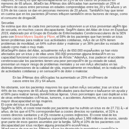
mayores, lo cierto es que aproximadamente un 25% de los casos se producen en
menores de 65 aÃ±os. â€œEn las Ãºltimas dos dÃ©cadas han aumentado un 25% el
nÃºmero de casos entre personas en edades comprendidas entre los 20 y 64 aÃ±os y un
0,5% de los casos se dan en personas menores de 20 aÃ±os. TambiÃ©n hay que tener
en cuetna que en los pacientes jÃ³venes influyen tambiÃ©n otros factores de riesgo, como
el consumo de drogasâ€.
Secuelas
Se estima que dos de cada tres personas que sobreviven a un ictus presentan algÃºn tipo
de secuela, en muchos casos discapacitante. SegÃºn datos del
Atlas de Ictus en EspaÃ±a
2019,
elaborado por el Grupo de Estudio de Enfermedades Cerebrovasculares de la SEN
junto con
Bristol Myers Squibb
y
Pfizer
, el 59% de los pacientes que han tenido un ictus
tienen problemas para realizar sus actividades cotidianas, mÃ¡s de un 62% tienen
problemas de movilidad, un 64% sufren dolor y malestar y un 36% percibe su estado de
saludo como malo o muy malo.
â€œSegÃºn datos del
Atlas
, actualmente mÃ¡s de 650.000 espaÃ±oles se han visto
afectados por un ictus y de ellas unos 350.000 presentan alguna limitaciÃ³n en su
capacidad funcional como consecuencia de Ã©ste.” AdemÃ¡s, tras padecer el accidente
cerebrovascular los pacientes tienen una peor percepciÃ³n de su estado de salud,
presentan un mayor riesgo de problemas mentales y se ven mÃ¡s afectados en las
distintas dimensiones de la calidad de vida, especialmente en movilidad, en la realizaciÃ³n
de actividades cotidianas y en sensaciÃ³n de dolor o malestar.
En las Ãºltimas dos dÃ©cadas ha aumentado un 25% el nÃºmero de
casos entre los 20 y 64 aÃ±os.
No obstante, son los pacientes mayores los que sufren mÃ¡s secuelas: tras un ictus el
44% de los mayores de 65 aÃ±os tiene dificultades para ducharse o baÃ±arse sin ayuda y
el 56% para realizar tareas domÃ©sticas ligeras. Unos porcentajes que casi duplican a los
de otras enfermedades crÃ³nicas, tumores, o accidentes. Asimismo, el ictus se asocia a
mayor disacapacidad en las mujeres.
El coste del ictus en EspaÃ±a
SegÃºn la SEN, el coste total medio por paciente que ha sufrido un ictus es de 27.711 â‚¬ al
aÃ±o, de los que el 67% corresponderÃ­an a costes directos no sanitarios, el 31% a
costes directos sanitarios y el 2% restante a costes indirectos. El coste total de los
nuevos casos de ictus en EspaÃ±a supondrÃ­a cada aÃ±o 1.989 millones de euros, siendo
gran parte de esos gastos asumidos por la familia. SÃ³lo el 10% de los pacientes con
discapacidad por ictus reciben alguna prestaciÃ³n econÃ³mica.
â€œA pesar de que en los Ãºltimos aÃ±os ha disminuido la mortalidad y tambiÃ©n la