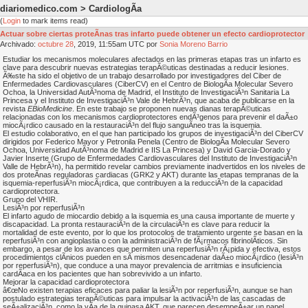
diariomedico.com > CardiologÃ­a
(
Login
to mark items read)
Actuar sobre ciertas proteÃ­nas tras infarto puede obtener un efecto cardioprotector
Archivado:
octubre
28
, 2019, 11:55am UTC por
Sonia Moreno Barrio
Estudiar los mecanismos moleculares afectados en las primeras etapas tras un infarto es
clave para descubrir nuevas estrategias terapÃ©uticas destinadas a reducir lesiones.
Ã‰ste ha sido el objetivo de un trabajo desarrollado por investigadores del Ciber de
Enfermedades Cardiovasculares (CiberCV) en el Centro de BiologÃ­a Molecular Severo
Ochoa, la Universidad AutÃ³noma de Madrid, el Instituto de InvestigaciÃ³n Sanitaria La
Princesa y el Instituto de InvestigaciÃ³n Vale de HebrÃ³n, que acaba de publicarse en la
revista
EBioMedicine
. En este trabajo se proponen nuevas dianas terapÃ©uticas
relacionadas con los mecanismos cardioprotectores endÃ³genos para prevenir el daÃ±o
miocÃ¡rdico causado en la restauraciÃ³n del flujo sanguÃ­neo tras la isquemia.
El estudio colaborativo, en el que han participado los grupos de investigaciÃ³n del CiberCV
dirigidos por Federico Mayor y Petronila Penela (Centro de BiologÃ­a Molecular Severo
Ochoa, Universidad AutÃ³noma de Madrid e IIS La Princesa) y David Garcia-Dorado y
Javier Inserte (Grupo de Enfermedades Cardiovasculares del Instituto de InvestigaciÃ³n
Valle de HebrÃ³n), ha permitido revelar cambios previamente inadvertidos en los niveles de
dos proteÃ­nas reguladoras cardiacas (GRK2 y AKT) durante las etapas tempranas de la
isquemia-reperfusiÃ³n miocÃ¡rdica, que contribuyen a la reducciÃ³n de la capacidad
cardioprotectora.
Grupo del VHIR.
LesiÃ³n por reperfusiÃ³n
El infarto agudo de miocardio debido a la isquemia es una causa importante de muerte y
discapacidad. La pronta restauraciÃ³n de la circulaciÃ³n es clave para reducir la
mortalidad de este evento, por lo que los protocolos de tratamiento urgente se basan en la
reperfusiÃ³n con angioplastia o con la administraciÃ³n de fÃ¡rmacos fibrinolÃ­ticos. Sin
embargo, a pesar de los avances que permiten una reperfusiÃ³n rÃ¡pida y efectiva, estos
procedimientos clÃ­nicos pueden en sÃ­ mismos desencadenar daÃ±o miocÃ¡rdico (lesiÃ³n
por reperfusiÃ³n), que conduce a una mayor prevalencia de arritmias e insuficiencia
cardÃ­aca en los pacientes que han sobrevivido a un infarto.
Mejorar la capacidad cardioprotectora
â€œNo existen terapias eficaces para paliar la lesiÃ³n por reperfusiÃ³n, aunque se han
postulado estrategias terapÃ©uticas para impulsar la activaciÃ³n de las cascadas de
seÃ±alizaciÃ³n, como la vÃ­a de la quinasa AKT, que parecen desempeÃ±ar un papel