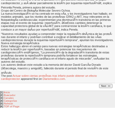
cardioprotector, y asÃ­ aliviar parcialmente la lesiÃ³n por isquemia-reperfusiÃ³nâ€, explica
Petronila Penela, primera autora del estudio.
Grupo del Centro de BiologÃ­a Molecular Severo Ochoa.
La nueva investigaciÃ³n se ha centrado en esta vÃ­a, y los investigadores han hallado, en
modelos animales, que los niveles de las proteÃ­nas GRK2 y AKT, muy relevantes en la
fisiopatologÃ­a cardiovascular, experimentan una disminuciÃ³n transitoria en las primeras
etapas tras el evento de isquemia- reperfusiÃ³n. â€œEstos cambios deterioran la
capacidad protectora global de la vÃ­a AKT para contrarrestar la lesiÃ³n cardÃ­aca, lo que
conduce a un mayor daÃ±o por reperfusiÃ³nâ€, indica Penela.
“Nuestros resultados ayudan a comprender mejor la regulaciÃ³n dinÃ¡mica de las proteÃ­
nas durante el infarto y podrÃ­an contribuir a explicar el debilitamiento de las vÃ­as
cardioprotectoras durante la isquemia-reperfusiÃ³n temprana”, apuntan los investigadores.
Nueva estrategia terapÃ©utica
Estos hallazgos abren el camino para nuevas estrategias terapÃ©uticas destinadas a
reducir la lesiÃ³n por reperfusiÃ³n, basadas en potenciar los mecanismos de
cardioprotecciÃ³n endÃ³genos: “La prevenciÃ³n de la degradaciÃ³n transitoria de estas
proteÃ­nas durante la reperfusiÃ³n temprana podrÃ­a fortalecer las estrategias
terapÃ©uticas de protecciÃ³n cardÃ­aca en el infarto agudo de miocardio”, seÃ±alan los
autores del estudio.
Los autores dedican este estudio a la memoria del doctor David GarcÃ­a-Dorado
(â€œcolega, maestro y amigoâ€), fallecido durante el periodo final de revisiÃ³n de este
artÃ­culo.
The post
Actuar sobre ciertas proteÃ­nas tras infarto puede obtener un efecto
cardioprotector
appeared first on
Diariomedico.com
.
[1]
I
nicio
[2]
Bu
s
cador
[3]
Canales
[4]
Categorías
[5]
Refresh
[6]
TOP of Page