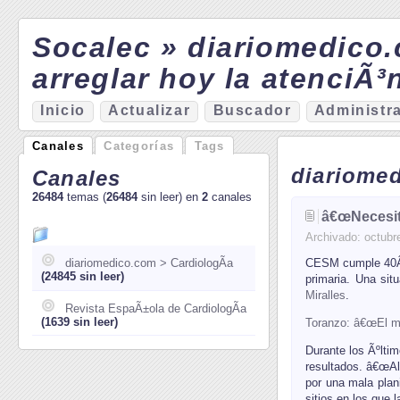
Socalec » diariomedico
arreglar hoy la atenciÃ³n
I
nicio
A
ctualizar
Bu
s
cador
A
d
ministr
Canales
Categorías
Tags
diariomed
Canales
26484
temas (
26484
sin leer) en
2
canales
â€œNecesita
Archivado:
octubr
diariomedico.com > CardiologÃ­a
CESM cumple 40Âº 
(24845 sin leer)
primaria. Una sit
Miralles
.
Revista EspaÃ±ola de CardiologÃ­a
(1639 sin leer)
Toranzo: â€œEl min
Durante los Ãºlti
resultados. â€œAl
por una mala plan
sitios en los que l