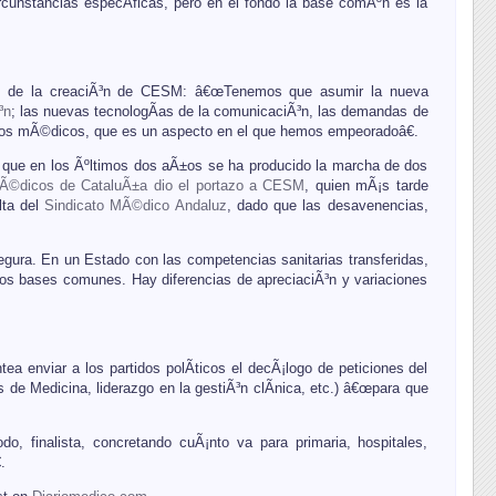
rcunstancias especÃ­ficas, pero en el fondo la base comÃºn es la
©s de la creaciÃ³n de CESM: â€œTenemos que asumir la nueva
³n
; las nuevas tecnologÃ­as de la comunicaciÃ³n, las demandas de
 los mÃ©dicos, que es un aspecto en el que hemos empeoradoâ€.
que en los Ãºltimos dos aÃ±os se ha producido la marcha de dos
Ã©dicos de CataluÃ±a dio el portazo a CESM
, quien mÃ¡s tarde
lta del
Sindicato MÃ©dico Andaluz
, dado que las desavenencias,
ura. En un Estado con las competencias sanitarias transferidas,
mos bases comunes. Hay diferencias de apreciaciÃ³n y variaciones
ea enviar a los partidos polÃ­ticos el decÃ¡logo de peticiones del
 de Medicina, liderazgo en la gestiÃ³n clÃ­nica, etc.) â€œpara que
 finalista, concretando cuÃ¡nto va para primaria, hospitales,
.