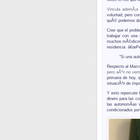
Vincula ademÃ¡s 
voluntad, pero co
quÃ© podemos dar 
Cree que el probl
trabajar con una 
muchos mÃ©dicos d
residencia: â€œPe
“Si una aut
Respecto al
Marco
pero aÃºn no vem
primaria de hoy, 
situaciÃ³n de
imp
Y esto repercute 
dinero para las 
las autonomÃ­as 
condicionados por 