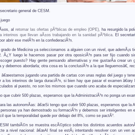
 secretario general de CESM.
 juego
Ã±os, al
retomar las ofertas pÃºblicas de empleo (OPE),
ha resurgido la po
a interinos que llevan aÃ±os trabajando en la sanidad pÃºblica
. El secreta
por abrir ese melÃ³n en la confederaciÃ³n.
 grado de Medicina ya seleccionamos a alguien con un nivel, que ademÃ¡s ti
R. Â¿Y luego le hacemos pasar por otra oposiciÃ³n para ser fijo cuando s
scoger puesto? Hay gente pensando alternativas y me gustarÃ­a crear un 
 y debemos abordarla; otra cosa es la conclusiÃ³n a la que lleguemosâ€, re
â€œestamos jugando una partida de cartas con unas reglas del juego y tenem
r a los interinos de larga duraciÃ³n, si bien hay que pasar el examen â€œy
nculados al puesto, no son los mismos que cuando uno acaba de especializars
o que cubrir 500 plazas, esperamos que la AdministraciÃ³n no ponga un ex
para las autonomÃ­as: â€œSi tengo que cubrir 500 plazas, esperamos que la
ersonas ya han demostrado su formaciÃ³n y debemos ser inteligentes en est
­cil que la temporalidad quede por debajo del 8%, como se pactÃ³.
 CESM tambiÃ©n se muestra escÃ©ptico sobre los distintos acuerdos auton
te a nivel nacional: â€œAl final se estÃ¡ intentando resolver con un ven 