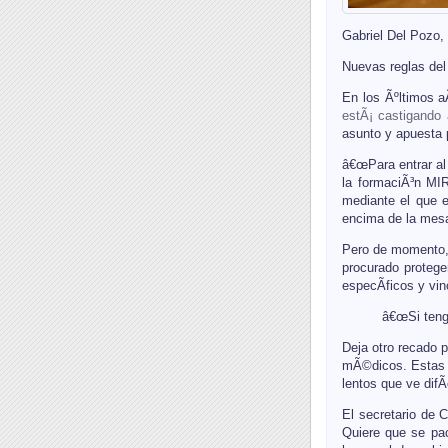
Gabriel Del Pozo,
Nuevas reglas del
En los Ãºltimos a
estÃ¡ castigando 
asunto y apuesta 
â€œPara entrar al
la formaciÃ³n MI
mediante el que e
encima de la mesa
Pero de momento, 
procurado protege
especÃ­ficos y vi
â€œSi teng
Deja otro recado 
mÃ©dicos. Estas p
lentos que ve difÃ
El secretario de
Quiere que se pac