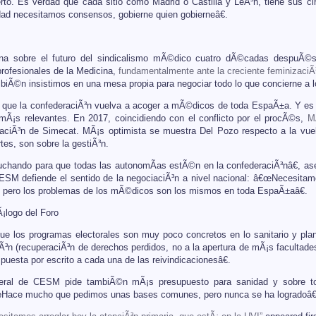
rto. Es verdad que cada sitio como Madrid o Castilla y LeÃ³n, tiene sus ci
d necesitamos consensos, gobierne quien gobierneâ€.
iona sobre el futuro del sindicalismo mÃ©dico cuatro dÃ©cadas despuÃ
profesionales de la Medicina,
fundamentalmente ante la creciente feminizaciÃ
iÃ©n insistimos en una mesa propia para negociar todo lo que concierne a
que la confederaciÃ³n vuelva a acoger a mÃ©dicos de toda EspaÃ±a. Y es 
Ã¡s relevantes. En 2017, coincidiendo con el conflicto por el procÃ©s,
M
daciÃ³n de Simecat. MÃ¡s optimista se muestra Del Pozo respecto a la vue
es, son sobre la gestiÃ³n.
hando para que todas las autonomÃ­as estÃ©n en la confederaciÃ³nâ€, aseg
CESM defiende el sentido de la negociaciÃ³n a nivel nacional: â€œNecesita
 pero los problemas de los mÃ©dicos son los mismos en toda EspaÃ±aâ€.
¡logo del Foro
que los programas electorales son muy poco concretos en lo sanitario y plant
Ã³n (recuperaciÃ³n de derechos perdidos, no a la apertura de mÃ¡s facultades
puesta por escrito a cada una de las reivindicacionesâ€.
neral de CESM pide tambiÃ©n mÃ¡s presupuesto para sanidad y sobre todo,
Hace mucho que pedimos unas bases comunes, pero nunca se ha logradoâ€