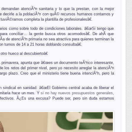
 demandan atenciÃ³n sanitaria y lo que la prestan, con la mejor
que decirle a la poblaciÃ³n con quÃ© recursos humanos contamos y
viÃ©ramos completa la plantilla de profesionalesâ€.
larios como sobre todo de condiciones laborales. â€œSi tengo que
s para conciliar… la gente busca otros acomodosâ€. De ahÃ­ que
a de atenciÃ³n primaria no sea atractiva para quienes terminan la
n turnos de 14 a 21 horas doblando consultaâ€.
 otro hueco al descubiertoâ€
a primavera, apunta que â€œes un documento teÃ³rico interesante,
los retos del primer nivel, pero yo necesito arreglar la atenciÃ³n
rgo plazo. Creo que el ministerio tiene buena intenciÃ³n, pero la
 sindical en sanidad: â€œEl Gobierno central acaba de liberar el
anitaria hace un mes. Y
si no hay nuevos presupuestos generales
,
efectivos. Â¿Es una excusa? Puede ser, pero sin duda estamos