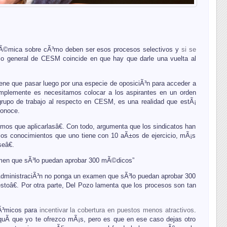
lÃ©mica sobre cÃ³mo deben ser esos procesos selectivos y
si se
rio general de CESM coincide en que hay que darle una vuelta al
ene que pasar luego por una especie de oposiciÃ³n para acceder a
implemente es necesitamos colocar a los aspirantes en un orden
grupo de trabajo al respecto en CESM, es una realidad que estÃ¡
conoce.
os que aplicarlasâ€. Con todo, argumenta que los sindicatos han
 los conocimientos que uno tiene con 10 aÃ±os de ejercicio, mÃ¡s
eâ€.
amen que sÃ³lo puedan aprobar 300 mÃ©dicos”
 AdministraciÃ³n no ponga un examen que sÃ³lo puedan aprobar 300
oâ€. Por otra parte, Del Pozo lamenta que los procesos son tan
Ã³micos para
incentivar la cobertura en puestos menos atractivos
.
aquÃ­ que yo te ofrezco mÃ¡s, pero es que en ese caso dejas otro