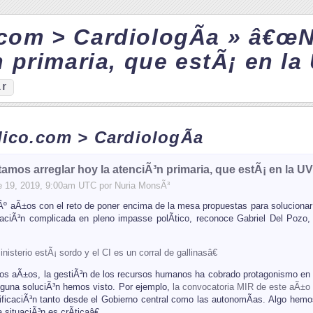
.com > CardiologÃ­a » â€œ
 primaria, que estÃ¡ en la 
ar
ico.com > CardiologÃ­a
mos arreglar hoy la atenciÃ³n primaria, que estÃ¡ en la UVI
e
19
, 2019, 9:00am UTC por
Nuria MonsÃ³
aÃ±os con el reto de poner encima de la mesa propuestas para solucionar el
uaciÃ³n complicada en pleno impasse polÃ­tico, reconoce Gabriel Del Pozo,
isterio estÃ¡ sordo y el CI es un corral de gallinasâ€
mos aÃ±os, la gestiÃ³n de los recursos humanos ha cobrado protagonismo en 
guna soluciÃ³n hemos visto. Por ejemplo,
la convocatoria MIR de este aÃ±o
ificaciÃ³n tanto desde el Gobierno central como las autonomÃ­as. Algo hem
a situaciÃ³n es crÃ­ticaâ€.