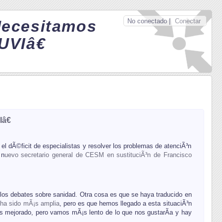
No conectado |
Conectar
Necesitamos
UVIâ€
â€
 dÃ©ficit de especialistas y resolver los problemas de atenciÃ³n
 n
uevo secretario general de CESM en sustituciÃ³n de Francisco
los debates sobre sanidad. Otra cosa es que se haya traducido en
 ha sido mÃ¡s amplia
, pero es que hemos llegado a esta situaciÃ³n
os mejorado, pero vamos mÃ¡s lento de lo que nos gustarÃ­a y hay