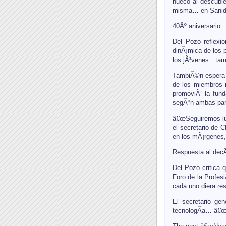
hueco al descubie
misma… en Sanida
40Âº aniversario
Del Pozo reflex
dinÃ¡mica de los 
los jÃ³venes…tamb
TambiÃ©n espera 
de los miembros m
promoviÃ³ la fun
segÃºn ambas part
â€œSeguiremos luc
el secretario de 
en los mÃ¡rgenes,
Respuesta al decÃ
Del Pozo critica 
Foro de la Profesi
cada uno diera res
El secretario ge
tecnologÃ­a… â€œ