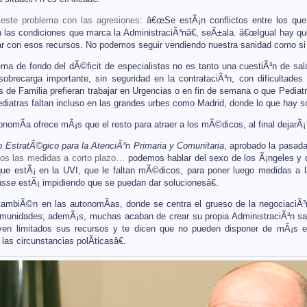
este problema con las agresiones
: â€œSe estÃ¡n conflictos entre los que
n las condiciones que marca la AdministraciÃ³nâ€, seÃ±ala. â€œIgual hay 
con esos recursos. No podemos seguir vendiendo nuestra sanidad como si tu
ema de fondo del dÃ©ficit de especialistas no es tanto una cuestiÃ³n de sa
sobrecarga importante, sin seguridad en la contrataciÃ³n, con dificultade
e Familia prefieran trabajar en Urgencias o en fin de semana o que PediatrÃ­
diatras faltan incluso en las grandes urbes como Madrid, donde lo que hay so
onomÃ­a ofrece mÃ¡s que el resto para atraer a los mÃ©dicos, al final dejarÃ¡
 EstratÃ©gico para la AtenciÃ³n Primaria y Comunitaria
, aprobado la pasad
os las medidas a corto plazo…
podemos hablar del sexo de los Ã¡ngeles y de 
que estÃ¡ en la UVI, que le faltan mÃ©dicos, para poner luego medidas a la
asse
estÃ¡ impidiendo que se puedan dar solucionesâ€.
tambiÃ©n en las autonomÃ­as, donde se centra el grueso de la negociaciÃ³n
comunidades; ademÃ¡s, muchas acaban de crear su propia AdministraciÃ³n s
ven limitados sus recursos y te dicen que no pueden disponer de mÃ¡s 
las circunstancias polÃ­ticasâ€.