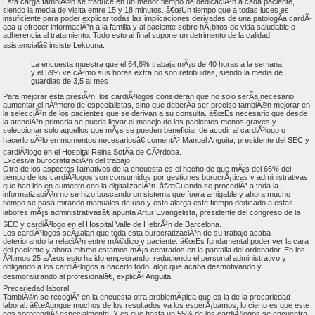
Esta carga tambiÃ©n se traduce en un menor tiempo de dedicaciÃ³n a cada paciente,
siendo la media de visita entre 15 y 18 minutos. â€œUn tiempo que a todas luces es
insuficiente para poder explicar todas las implicaciones derivadas de una patologÃ­a cardÃ­
aca u ofrecer informaciÃ³n a la familia y al paciente sobre hÃ¡bitos de vida saludable o
adherencia al tratamiento. Todo esto al final supone un detrimento de la calidad
asistencialâ€ insiste Lekouna.
La encuesta muestra que el 64,8% trabaja mÃ¡s de 40 horas a la semana
y el 59% ve cÃ³mo sus horas extra no son retribuidas, siendo la media de
guardias de 3,5 al mes
Para mejorar esta presiÃ³n, los cardiÃ³logos consideran que no solo serÃ­a necesario
aumentar el nÃºmero de especialistas, sino que deberÃ­a ser preciso tambiÃ©n mejorar en
la selecciÃ³n de los pacientes que se derivan a su consulta. â€œEs necesario que desde
la atenciÃ³n primaria se pueda llevar el manejo de los pacientes menos graves y
seleccionar solo aquellos que mÃ¡s se pueden beneficiar de acudir al cardiÃ³logo o
hacerlo sÃ³lo en momentos necesariosâ€ comentÃ³ Manuel Anguita, presidente del SEC y
cardiÃ³logo en el Hospital Reina SofÃ­a de CÃ³rdoba.
Excesiva burocratizaciÃ³n del trabajo
Otro de los aspectos llamativos de la encuesta es el hecho de que mÃ¡s del 66% del
tiempo de los cardiÃ³logos son consumidos por gestiones burocrÃ¡ticas y administrativas,
que han ido en aumento con la digitalizaciÃ³n. â€œCuando se procediÃ³ a toda la
informatizaciÃ³n no se hizo buscando un sistema que fuera amigable y ahora mucho
tiempo se pasa mirando manuales de uso y esto alarga este tiempo dedicado a estas
labores mÃ¡s administrativasâ€ apunta Artur Evangelista, presidente del congreso de la
SEC y cardiÃ³logo en el Hospital Valle de HebrÃ³n de Barcelona.
Los cardiÃ³logos seÃ±alan que toda esta burocratizaciÃ³n de su trabajo acaba
deteriorando la relaciÃ³n entre mÃ©dico y paciente. â€œEs fundamental poder ver la cara
del paciente y ahora mismo estamos mÃ¡s centrados en la pantalla del ordenador. En los
Ãºltimos 25 aÃ±os esto ha ido empeorando, reduciendo el personal administrativo y
obligando a los cardiÃ³logos a hacerlo todo, algo que acaba desmotivando y
desmoralizando al profesionalâ€, explicÃ³ Anguita.
Precariedad laboral
TambiÃ©n se recogiÃ³ en la encuesta otra problemÃ¡tica que es la de la precariedad
laboral. â€œAunque muchos de los resultados ya los esperÃ¡bamos, lo cierto es que este
nos sorprendiÃ³ especialmente. Y es que hasta un 55% de los cardiÃ³logos se encuentra