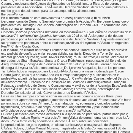
Claverol, rectora de la Universidad CEU San Pablo; SerafÃ­n Romero AgÃ¼it, y BegoÃ±a
Castro, vicedecana del Colegio de Abogados de Madrid, junto a Ricardo de Lorenzo,
presidente de la AsociaciÃ³n EspaÃ±ola de Derecho Sanitario, dedicaron una palabras al
nutrido grupo de asistentes para dar arranque oficial al encuentro.
IberoamÃ©rica
En el mismo marco de esta convocatoria se estÃ¡ celebrando la III reuniÃ³n
iberoamericana de Derecho Sanitario, que organiza la AsociaciÃ³n Iberoamericana, cuyo
presidente es Domingo Bello Janeiro, catedrÃ¡tico de Derecho Civil. En realidad las dos
citas comparten programa.
Derecho Sanitario y derechos humanos en IberoamÃ©rica. EvoluciÃ³n en el contexto de la
declaraciÃ³n universal de derechos humanos de 1948
es el tÃ­tulo general del debate
patrocinado por la AsociaciÃ³n Iberoamericana de Derecho Sanitario. Bajo este enunciado
se presentaron ponencias sobre cuestiones jurÃ­dicas del Ã¡mbito mÃ©dico en Argentina,
PerÃº, Chile y Costa Rica.
Por la tarde, en el taller de trabajo Promede se debatiÃ³ sobre el futuro de la resoluciÃ³n
extrajudicial de conflictos en la responsabilidad sanitaria. Diego de la Torre Berruga,
director general adjunto de Willis Towers Watson; Paula Castroviejo Cilleros, directora de
mercados de Sham EspaÃ±a, Susana Ortega RodrÃ­guez, responsable del Servicio de
Aseguramiento y Riesgos del Servicio Andaluz de Salud; y Ofelia de Lorenzo, socia
directora del Ã¡rea jurÃ­dico contenciosa en De Lorenzo Abogados, fueron los ponentes.
TambiÃ©n hubo un espacio para los odontÃ³logÃ­a en una mesa moderada por Oscar
Castro Reino, en la que se hablÃ³ de las nuevas tecnologÃ­as y su incidencia en la
profesiÃ³n, a partir de las ponencias de JoaquÃ­n CayÃ³n de las Cuevas, jefe del Servicio
de Asesoramiento JurÃ­dico de la ConsejerÃ­a de Salud de Cantabria; Antonio Troncoso
Reigada, catedrÃ¡tico de Derecho Constitucional y exdirector de la Agencias EspaÃ±ola de
ProtecciÃ³n de Datos de la Comunidad de Madrid; Lorenzo Cotino, catedrÃ¡tico de
Derecho Constitucional; Luis Calvo, profesor de Derecho PÃºblico.
En estas citas siempre conviene echar un vistazo a las comunicaciones libres, pues
suelen traer aportaciones Ã¡giles a cuestiones de suma actualidad. En esta ocasiÃ³n hubo
ponencias sobre contenciÃ³n mecÃ¡nica, tabaquismo, eutanasia y cuidados paliativos,
telemedicina, protecciÃ³n de datos, cronicidad, consentimiento y pseudomedicinas,
pÃ©rdida de oportunidad y, por Ãºltimo, contrataciÃ³n pÃºblica.
El vienes destacan dos mesas dedicadas a la medicina de precisiÃ³n, patrocinada por la
FundaciÃ³n Instituto Roche, y a la ediciÃ³n genÃ©tica de seres humanos y los retos jurÃ­
dicos. Por la tarde estÃ¡ agendado el debate clÃ¡sico sobre las novedades
jurisprudenciales en este Ã¡mbito, en el que participarÃ¡n el magistrado del Supremo
CÃ©sar Tolosa, JuliÃ¡n Manuel Moreno, magistrado de la Sala Contenciosa del TSJ de
AndalucÃ­a, Fernando Salinas, exmagistrado del Supremo y exvicepresidente del Consejo