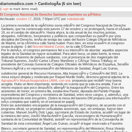
diariomedico.com > CardiologÃ­a
(6 sin leer)
(
Login
to mark items read)
El Congreso Nacional de Derecho Sanitario mantiene su pÃºblico
Archivado:
octubre
17
, 2019, 7:50pm UTC por
soledadvalle
La primera novedad de la vigÃ©simo sexta ediciÃ³n del Congreso Nacional de Derecho
Sanitario, que ha comenzado este jueves 17 de octubre y se prolongarÃ¡ hasta el sÃ¡bado
19, es el cambio de ubicaciÃ³n. Hasta ahora, la cita anual de los muchos juristas,
abogados, mÃ©dicos, funcionarios y polÃ­ticos que compartÃ­an su pasiÃ³n por esta
disciplina del Derecho, tenÃ­a de testigo las salas del Ilustre Colegio Oficial de MÃ©dicos
de Madrid, en la cÃ©ntrica calle Santa Isabel. Pues bien, en esta ocasiÃ³n el congreso
ocupa la planta -1 del
Novotel Madrid Center
, en la calle O’Donnell.
Por lo demÃ¡s, el congreso permanece fiel a su intenciÃ³n de abordar aquellos aspectos
legales de la Sanidad de mayor actualidad. Para abrir boca, un plato fuerte, la mesa
dedicada al baremo de daÃ±os sanitarios, con al presencia de dos magistrado del
Tribunal Supremo, JosÃ© Carlos LÃ³pez MartÃ­nez y CÃ©sar Tolosa TribiÃ±o; el
presidente del Consejo General de Colegios Oficiales de MÃ©dicos de EspaÃ±a, SerafÃ­n
Romero AgÃ¼it y en representaciÃ³n del Ministerio de Sanidad, Ãngel Luis Guirao,
subdirector general de Recurso Humanos, Alta InspecciÃ³n y CohesiÃ³n del SNS. La
mesa estuvo dirigida y moderada por Raquel Murillo SolÃ­s, directora general adjunta de la
AgrupaciÃ³n Mutual Aseguradora (AMA, con una
propuesta que recibiÃ³ muy buena
acogida. Hubo un lleno importante, teniendo en cuenta que la sala era amplia. Fue el
mismo espacio que poco despuÃ©s albergÃ³ la inauguraciÃ³n del Congreso. Entre los
asistentes de honor, en primera fila, estaba Ana Pastor, diputada del Partido Popular,
expresidenta del Congreso y exministra de Sanidad, entre otros cargos, y, ademÃ¡s, una
incondicional de este encuentro. (Sobre la mesa del baremo DM prepara una informaciÃ³n
mÃ¡s completa que saldrÃ¡ en el semanal en papel).
Entre las autoridades encargadas de la inauguraciÃ³n del Congreso, de acuerdo con el
programa oficial, se produjeron seÃ±aladas ausencias, que, sin embargo, fueron bien
cubiertas. Manuel JesÃºs Dolz Lago, secretario de Estado de Justicia, acudiÃ³ en lugar de
la ministra del ramo; JosÃ© MarÃ­a AntÃ³n GarcÃ­a, viceconsejero de HumanizaciÃ³n
sanitaria de la Comunidad de Madrid, asistiÃ³ en representaciÃ³n de la ConsejerÃ­a de
Sanidad de esta comunidad; Ãngel Luis Guirao, ocupÃ³ el lugar reservado a Faustino
Blanco, secretario general de Sanidad, en representaciÃ³n del Ministerio; Rosa Visiedo