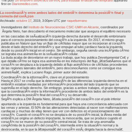
The post
Un embriÃ³n sintÃ©tico servirÃ¡ para estudiar el desarrollo temprano
appeared
first on
Diariomedico.com
.
La coordinaciÃ³n entre ambos lados del embriÃ³n determina la posiciÃ³n final y
correcta del corÃ¡zon
Archivado:
octubre
17
, 2019, 3:00pm UTC por
raquelserrano
Investigadores del
Instituto de Neurociencias CSIC-UMH en Alicante
, coordinados por
Ãngela Nieto, han descubierto el mecanismo molecular que asegura el equilibrio necesario
en las cascadas de seÃ±alizaciÃ³n izquierda-derecha durante el desarrollo embrionario
para el correcto posicionamiento del corazÃ³n a la izquierda. En 2017, el mismo grupo
publicaba en
Nature
que hay un flujo de cÃ©lulas mayor que se incorporan al corazÃ³n
desde el lado derecho del embriÃ³n y que empujan al tubo cardiaco hacia la izquierda
desde su posiciÃ³n inicial en el centro. Sin embargo, seguÃ­a siendo una incÃ³gnita cÃ³mo
se lograba esa asimetrÃ­a en la seÃ±alizaciÃ³n celular.
La duda acaba de desvelarse en un nuevo trabajo, que hoy publica
Developmental Cell
, y
que detalla cÃ³mo se logra esa asimetrÃ­a en los inductores del flujo. â€œSabÃ­amos que el
corazÃ³n se desplaza a la izquierda debido al flujo asimÃ©trico de cÃ©lulas procedentes
de las regiones laterales del embriÃ³n, pero desconocÃ­amos como se consigue esa
asimetrÃ­aâ€, explica Luciano Rago, primer autor del estudio.
CoordinaciÃ³n de la informaciÃ³n, clave en el posicionamiento
Hasta el 2017 se creÃ­a que la determinaciÃ³n de las diferencias izquierda-derecha en el
embriÃ³n estaban mediadas por informaciÃ³n procedente del lado izquierdo que se
suprimÃ­a en el lado derecho. Sin embargo, gracias a ambos trabajos, el grupo demuestra
que la coordinaciÃ³n entre la informaciÃ³n procedente de ambos lados del embriÃ³n es la
que determina la posiciÃ³n final del corazÃ³n y su desarrollo.
SegÃºn explica a DM Ãngela Nieto, â€œla posiciÃ³n del corazÃ³n con el polo inferior
apuntando a la izquierda es fundamental para que haya una concordancia adecuada con
las venas y arterias. El 50% de las alteraciones detectadas al nacer son malformaciones
cardiacas y muchas de ellas tienen que ver con defectos en el posicionamiento del
corazÃ³n. Cuando el corazÃ³n no se desplaza de su posiciÃ³n inicial, la lÃ­nea media del
embriÃ³n,se origina un defecto importante, la mesocardia, que se produce cuando el
corazÃ³n no se mueve de su posiciÃ³n central inicial. Se trata de una anomalÃ­a
congÃ©nita de la posiciÃ³n del corazÃ³n, intermedia entre la situaciÃ³n normal y la
dextrocardia, en la que la â€œpuntaâ€ del corazÃ³n estÃ¡ dirigida hacia la derechaâ€.