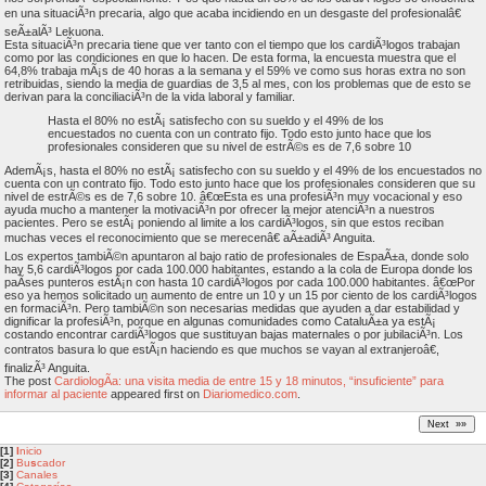
en una situaciÃ³n precaria, algo que acaba incidiendo en un desgaste del profesionalâ€
seÃ±alÃ³ Lekuona.
Esta situaciÃ³n precaria tiene que ver tanto con el tiempo que los cardiÃ³logos trabajan
como por las condiciones en que lo hacen. De esta forma, la encuesta muestra que el
64,8% trabaja mÃ¡s de 40 horas a la semana y el 59% ve como sus horas extra no son
retribuidas, siendo la media de guardias de 3,5 al mes, con los problemas que de esto se
derivan para la conciliaciÃ³n de la vida laboral y familiar.
Hasta el 80% no estÃ¡ satisfecho con su sueldo y el 49% de los
encuestados no cuenta con un contrato fijo. Todo esto junto hace que los
profesionales consideren que su nivel de estrÃ©s es de 7,6 sobre 10
AdemÃ¡s, hasta el 80% no estÃ¡ satisfecho con su sueldo y el 49% de los encuestados no
cuenta con un contrato fijo. Todo esto junto hace que los profesionales consideren que su
nivel de estrÃ©s es de 7,6 sobre 10. â€œEsta es una profesiÃ³n muy vocacional y eso
ayuda mucho a mantener la motivaciÃ³n por ofrecer la mejor atenciÃ³n a nuestros
pacientes. Pero se estÃ¡ poniendo al limite a los cardiÃ³logos, sin que estos reciban
muchas veces el reconocimiento que se merecenâ€ aÃ±adiÃ³ Anguita.
Los expertos tambiÃ©n apuntaron al bajo ratio de profesionales de EspaÃ±a, donde solo
hay 5,6 cardiÃ³logos por cada 100.000 habitantes, estando a la cola de Europa donde los
paÃ­ses punteros estÃ¡n con hasta 10 cardiÃ³logos por cada 100.000 habitantes. â€œPor
eso ya hemos solicitado un aumento de entre un 10 y un 15 por ciento de los cardiÃ³logos
en formaciÃ³n. Pero tambiÃ©n son necesarias medidas que ayuden a dar estabilidad y
dignificar la profesiÃ³n, porque en algunas comunidades como CataluÃ±a ya estÃ¡
costando encontrar cardiÃ³logos que sustituyan bajas maternales o por jubilaciÃ³n. Los
contratos basura lo que estÃ¡n haciendo es que muchos se vayan al extranjeroâ€,
finalizÃ³ Anguita.
The post
CardiologÃ­a: una visita media de entre 15 y 18 minutos, “insuficiente” para
informar al paciente
appeared first on
Diariomedico.com
.
[1]
I
nicio
[2]
Bu
s
cador
[3]
Canales