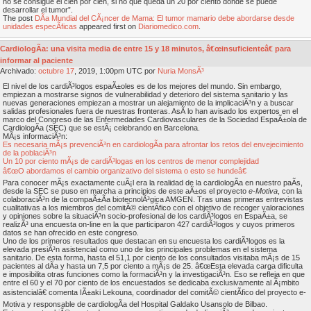
no se consigue el cien por cien, si no que queda un 20 por ciento donde se puede
desarrollar el tumor”.
The post
DÃ­a Mundial del CÃ¡ncer de Mama: El tumor mamario debe abordarse desde
unidades especÃ­ficas
appeared first on
Diariomedico.com
.
CardiologÃ­a: una visita media de entre 15 y 18 minutos, â€œinsuficienteâ€ para
informar al paciente
Archivado:
octubre
17
, 2019, 1:00pm UTC por
Nuria MonsÃ³
El nivel de los cardiÃ³logos espaÃ±oles es de los mejores del mundo. Sin embargo,
empiezan a mostrarse signos de vulnerabilidad y deterioro del sistema sanitario y las
nuevas generaciones empiezan a mostrar un alejamiento de la implicaciÃ³n y a buscar
salidas profesionales fuera de nuestras fronteras. AsÃ­ lo han avisado los expertos en el
marco del Congreso de las Enfermedades Cardiovasculares de la Sociedad EspaÃ±ola de
CardiologÃ­a (SEC) que se estÃ¡ celebrando en Barcelona.
MÃ¡s informaciÃ³n:
Es necesaria mÃ¡s prevenciÃ³n en cardiologÃ­a para afrontar los retos del envejecimiento
de la poblaciÃ³n
Un 10 por ciento mÃ¡s de cardiÃ³logas en los centros de menor complejidad
â€œO abordamos el cambio organizativo del sistema o esto se hundeâ€
Para conocer mÃ¡s exactamente cuÃ¡l era la realidad de la cardiologÃ­a en nuestro paÃ­s,
desde la SEC se puso en marcha a principios de este aÃ±os el proyecto
e-Motiva
, con la
colaboraciÃ³n de la compaÃ±Ã­a biotecnolÃ³gica AMGEN. Tras unas primeras entrevistas
cualitativas a los miembros del comitÃ© cientÃ­fico con el objetivo de recoger valoraciones
y opiniones sobre la situaciÃ³n socio-profesional de los cardiÃ³logos en EspaÃ±a, se
realizÃ³ una encuesta on-line en la que participaron 427 cardiÃ³logos y cuyos primeros
datos se han ofrecido en este congreso.
Uno de los primeros resultados que destacan en su encuesta los cardiÃ³logos es la
elevada presiÃ³n asistencial como uno de los principales problemas en el sistema
sanitario. De esta forma, hasta el 51,1 por ciento de los consultados visitaba mÃ¡s de 15
pacientes al dÃ­a y hasta un 7,5 por ciento a mÃ¡s de 25. â€œEsta elevada carga dificulta
e imposibilita otras funciones como la formaciÃ³n y la investigaciÃ³n. Eso se refleja en que
entre el 60 y el 70 por ciento de los encuestados se dedicaba exclusivamente al Ã¡mbito
asistencialâ€ comenta IÃ±aki Lekouna, coordinador del comitÃ© cientÃ­fico del proyecto e-
Motiva y responsable de cardiologÃ­a del Hospital Galdako Usansolo de Bilbao.