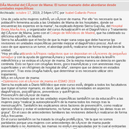
DÃ­a Mundial del CÃ¡ncer de Mama: El tumor mamario debe abordarse desde
unidades especÃ­ficas
Archivado:
octubre
17
, 2019, 2:54pm UTC por
Isabel Gallardo Ponce
Una de cada ocho mujeres sufrirÃ¡ un cÃ¡ncer de mama. Por ello “es necesario que la
poblaciÃ³n femenina acuda a las Unidades de Mama de los hospitales, donde se
encuentran los expertos en la mama”, ha explicado Antonio Sierra GarcÃ­a, del
Hospital
Beata MarÃ­a Ana
, y organizador del curso ActualizaciÃ³n en el DiagnÃ³stico y Tratamiento
del CÃ¡ncer de Mama, junto con el
Colegio de MÃ©dicos de Madrid
, que ha celebrado su
dÃ©cima ediciÃ³n, en Madrid.
Sierra ha aÃ±adido que el hecho de que la mujer sana sepa que debe hacerse las
revisiones en unidades especÃ­ficas permite mejorar el diagnÃ³stico precoz. AsÃ­ en el
caso de que aparezca un tumor, el abordaje podrÃ¡ realizarse de forma integral desde la
unidad.
“Hoy en dÃ­a u
tilizando isÃ³topos radiactivos que se depositan en cÃ¡nceres de pequeÃ±o
tamaÃ±o
y con la ayuda de gammacÃ¡mara y sonda gamma se localiza la lesiÃ³n
milimÃ©trica y se extirpa el cÃ¡ncer de mama. De la misma manera se detecta en ganclio
centinela. Esto se hace con cirugÃ­as leves, poco traumÃ¡ticas y con anestesias muy
superficiales y en rÃ©gimen de hospital de dÃ­a”, siempre que se detecte en estadios
precoces”. Tras esta cirugÃ­a habrÃ¡ que determinar si es necesario utilizar otro
tratamiento.
MÃ¡s en cÃ¡ncer de mama:
–
Optimismo con el cÃ¡ncer de mama en ESMO 2019
Sierra ha explicado a Diario MÃ©dico que este curso estÃ¡ dirigido a todos los facultativos
que tratan el tumor mamario, es decir, que abarca las novedades en aspectos
diagnÃ³sticos, psicolÃ³gicos, preventivos y quirÃºrgicos.
PrevenciÃ³n del cÃ¡ncer de mama
Sierra ha recordado que en las unidades especÃ­ficas tambiÃ©n se da educaciÃ³n a las
mujeres para “realizar la autoexploraciÃ³n de la mama todos los meses tras la
menstruaciÃ³n. TambiÃ©n les explicamos otros factores de prevenciÃ³n, como realizar
ejercicio fÃ­sico y evitar el sedentarismo, no fumar, evitar la obesidad y las dietas ricas en
grasa”. En el caso de antecedentes familiares las revisiones deberÃ¡n realizarse de forma
mÃ¡s frecuente.
En el curso tambiÃ©n se ha tratado la cirugÃ­a profilÃ¡ctica, “de la que no somos
partidarios porque una mujeres con antecedentes de cÃ¡ncer de mama puede
desarrollarlo o no. Asimismo, las mamas no estÃ¡n encapsuladas por lo cual al extirparlas