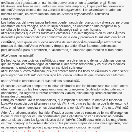
cÃ©lulas que ya estaban en camino de convertirse en un
organoide
renal. Estos
blastoides
son Ãºnicos en cuanto a su desarrollo temprano, lo que podrÃ­a permitir una
obtenciÃ³n mÃ¡s exitosa de una variedad de
organoides
. Los
blastoides
creados en
nuestro estudio, en cierto sentido, son los Ãºltimos
organoides
â€, reflexiona.
Sello personal
Los hallazgos del investigador hellinero pueden seguir derroteros muy diversos, pero una
constante en sus trabajos, casi un sello personal, es contestar a una pregunta muy
sencilla de formular: cÃ³mo de una cÃ©lula puede salir un ser humano.
â€œAnticipamos que estos
blastoides
catalizarÃ¡n la investigaciÃ³n en muchas Ã¡reas
diferentes para comprender los comienzos de la vida y promover la saludâ€, confÃ­a el
cientÃ­fico, para quien los nuevos modelos de investigaciÃ³n permitirÃ¡n â€œrealizar
pruebas de detecciÃ³n de tÃ³xicos y drogas para identificar factores ambientales
perjudicialesâ€ para el embriÃ³n, o, al contrario, sustancias que resulten Ãºtiles como
â€œfuturas terapiasâ€.
De hecho, los blastocistos sintÃ©ticos vienen a solventar uno de los problemas con los
que se topan los embriÃ³logos al estudiar el desarrollo temprano, y es que los modelos
animales no producen esos tejidos en cantidad suficiente.
â€œUsando nuestro mÃ©todo, prÃ¡cticamente todos los tipos de cÃ©lulas pueden servir
para lograr
blastoides
â€, destaca IzpisÃºa, con la ventaja de que â€œno necesitamos
usar cÃ©lulas embrionarias ni blastocistos naturalesâ€.
Si bien los
blastoides
comparten muchas similitudes con los blastocistos naturales, entre
ellas, cuentan con las tres capas embrionarias
primigenias
(epiblasto, trofectodermo y
endodermo) no llegaron a formar embriones viables, sino que siguieron creciendo de
forma desorganizada.
Entre los factores, aÃºn desconocidos, que impiden el obtener un embriÃ³n funcional,
IzpisÃºa especula que â€œnuestra condiciÃ³n
in vitro
no es la misma que la del entorno
in
vivo
; en el futuro necesitaremos desarrollar una condiciÃ³n que imite mÃ¡s esto Ãºltimoâ€.
AdemÃ¡s, al compararlos, han identificado a genes que se regulan de forma diferente, en
lo que el investigador ve una oportunidad, pues el estudio de esas diferencias podrÃ­a
aportar pistas sobre las fases iniciales del embriÃ³n. â€œEl desarrollo de los mamÃ­feros
es muy complejo y todavÃ­a estamos en las primeras etapas de esta investigaciÃ³n, pero
esperamos que este tipo de trabajo ayude a adquirir conocimientosâ€.