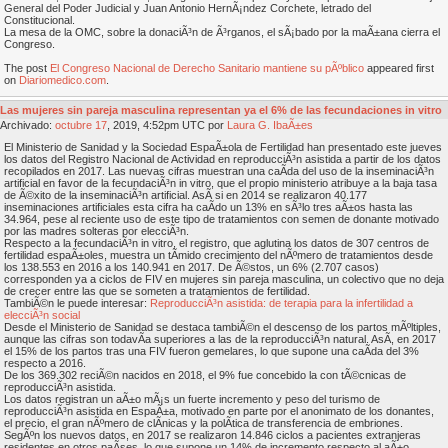
General del Poder Judicial y Juan Antonio HernÃ¡ndez Corchete, letrado del
Constitucional.
La mesa de la OMC, sobre la donaciÃ³n de Ã³rganos, el sÃ¡bado por la maÃ±ana cierra el
Congreso.
The post
El Congreso Nacional de Derecho Sanitario mantiene su pÃºblico
appeared first
on
Diariomedico.com
.
Las mujeres sin pareja masculina representan ya el 6% de las fecundaciones in vitro
Archivado:
octubre
17
, 2019, 4:52pm UTC por
Laura G. IbaÃ±es
El Ministerio de Sanidad y la Sociedad EspaÃ±ola de Fertilidad han presentado este jueves
los datos del Registro Nacional de Actividad en reproducciÃ³n asistida a partir de los datos
recopilados en 2017. Las nuevas cifras muestran una caÃ­da del uso de la inseminaciÃ³n
artificial en favor de la fecundaciÃ³n in vitro, que el propio ministerio atribuye a la baja tasa
de Ã©xito de la inseminaciÃ³n artificial. AsÃ­ si en 2014 se realizaron 40.177
inseminaciones artificiales esta cifra ha caÃ­do un 13% en sÃ³lo tres aÃ±os hasta las
34.964, pese al reciente uso de este tipo de tratamientos con semen de donante motivado
por las madres solteras por elecciÃ³n.
Respecto a la fecundaciÃ³n in vitro, el registro, que aglutina los datos de 307 centros de
fertilidad espaÃ±oles, muestra un tÃ­mido crecimiento del nÃºmero de tratamientos desde
los 138.553 en 2016 a los 140.941 en 2017. De Ã©stos, un 6% (2.707 casos)
corresponden ya a ciclos de FIV en mujeres sin pareja masculina, un colectivo que no deja
de crecer entre las que se someten a tratamientos de fertilidad.
TambiÃ©n le puede interesar:
ReproducciÃ³n asistida: de terapia para la infertilidad a
elecciÃ³n social
Desde el Ministerio de Sanidad se destaca tambiÃ©n el descenso de los partos mÃºltiples,
aunque las cifras son todavÃ­a superiores a las de la reproducciÃ³n natural. AsÃ­, en 2017
el 15% de los partos tras una FIV fueron gemelares, lo que supone una caÃ­da del 3%
respecto a 2016.
De los 369.302 reciÃ©n nacidos en 2018, el 9% fue concebido la con tÃ©cnicas de
reproducciÃ³n asistida.
Los datos registran un aÃ±o mÃ¡s un fuerte incremento y peso del turismo de
reproducciÃ³n asistida en EspaÃ±a, motivado en parte por el anonimato de los donantes,
el precio, el gran nÃºmero de clÃ­nicas y la polÃ­tica de transferencia de embriones.
SegÃºn los nuevos datos, en 2017 se realizaron 14.846 ciclos a pacientes extranjeras
residentes en otros paÃ­ses, lo que supone un 14% de incremento respecto al aÃ±o