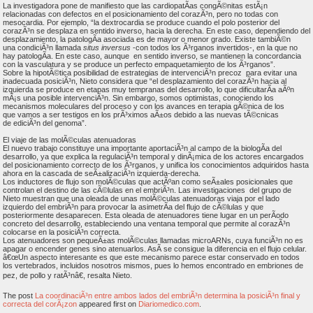
La investigadora pone de manifiesto que las cardiopatÃ­as congÃ©nitas estÃ¡n
relacionadas con defectos en el posicionamiento del corazÃ³n, pero no todas con
mesocardia. Por ejemplo, “la dextrocardia se produce cuando el polo posterior del
corazÃ³n se desplaza en sentido inverso, hacia la derecha. En este caso, dependiendo del
desplazamiento, la patologÃ­a asociada es de mayor o menor grado. Existe tambiÃ©n
una condiciÃ³n llamada
situs inversus
-con todos los Ã³rganos invertidos-, en la que no
hay patologÃ­a. En este caso, aunque en sentido inverso, se mantienen la concordancia
con la vasculatura y se produce un perfecto empaquetamiento de los Ã³rganos”.
Sobre la hipotÃ©tica posibilidad de estrategias de intervenciÃ³n precoz para evitar una
inadecuada posiciÃ³n, Nieto considera que “el desplazamiento del corazÃ³n hacia al
izquierda se produce en etapas muy tempranas del desarrollo, lo que dificultarÃ­a aÃºn
mÃ¡s una posible intervenciÃ³n. Sin embargo, somos optimistas, conociendo los
mecanismos moleculares del proceso y con los avances en terapia gÃ©nica de los
que vamos a ser testigos en los prÃ³ximos aÃ±os debido a las nuevas tÃ©cnicas
de ediciÃ³n del genoma”.
El viaje de las molÃ©culas atenuadoras
El nuevo trabajo constituye una importante aportaciÃ³n al campo de la biologÃ­a del
desarrollo, ya que explica la regulaciÃ³n temporal y dinÃ¡mica de los actores encargados
del posicionamiento correcto de los Ã³rganos, y unifica los conocimientos adquiridos hasta
ahora en la cascada de seÃ±alizaciÃ³n izquierda-derecha.
Los inductores de flujo son molÃ©culas que actÃºan como seÃ±ales posicionales que
controlan el destino de las cÃ©lulas en el embriÃ³n. Las investigaciones del grupo de
Nieto muestran que una oleada de unas molÃ©culas atenuadoras viaja por el lado
izquierdo del embriÃ³n para provocar la asimetrÃ­a del flujo de cÃ©lulas y que
posteriormente desaparecen. Esta oleada de atenuadores tiene lugar en un perÃ­odo
concreto del desarrollo, estableciendo una ventana temporal que permite al corazÃ³n
colocarse en la posiciÃ³n correcta.
Los atenuadores son pequeÃ±as molÃ©culas llamadas microARNs, cuya funciÃ³n no es
apagar o encender genes sino atenuarlos. AsÃ­ se consigue la diferencia en el flujo celular.
â€œUn aspecto interesante es que este mecanismo parece estar conservado en todos
los vertebrados, incluidos nosotros mismos, pues lo hemos encontrado en embriones de
pez, de pollo y ratÃ³nâ€, resalta Nieto.
The post
La coordinaciÃ³n entre ambos lados del embriÃ³n determina la posiciÃ³n final y
correcta del corÃ¡zon
appeared first on
Diariomedico.com
.