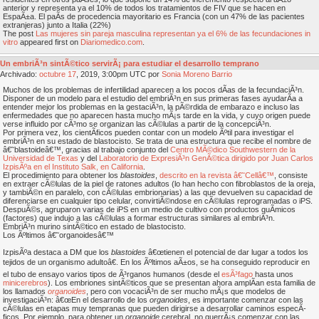
anterior y representa ya el 10% de todos los tratamientos de FIV que se hacen en
EspaÃ±a. El paÃ­s de procedencia mayoritario es Francia (con un 47% de las pacientes
extranjeras) junto a Italia (22%)
The post
Las mujeres sin pareja masculina representan ya el 6% de las fecundaciones in
vitro
appeared first on
Diariomedico.com
.
Un embriÃ³n sintÃ©tico servirÃ¡ para estudiar el desarrollo temprano
Archivado:
octubre
17
, 2019, 3:00pm UTC por
Sonia Moreno Barrio
Muchos de los problemas de infertilidad aparecen a los pocos dÃ­as de la fecundaciÃ³n.
Disponer de un modelo para el estudio del embriÃ³n en sus primeras fases ayudarÃ­a a
entender mejor los problemas en la gestaciÃ³n, la pÃ©rdida de embarazo e incluso las
enfermedades que no aparecen hasta mucho mÃ¡s tarde en la vida, y cuyo origen puede
verse influido por cÃ³mo se organizan las cÃ©lulas a partir de la concepciÃ³n.
Por primera vez, los cientÃ­ficos pueden contar con un modelo Ãºtil para investigar el
embriÃ³n en su estado de blastocisto. Se trata de una estructura que recibe el nombre de
â€˜blastoideâ€™, gracias al trabajo conjunto del
Centro MÃ©dico Southwestern de la
Universidad de Texas
y del
Laboratorio de ExpresiÃ³n GenÃ©tica dirigido por Juan Carlos
IzpisÃºa en el Instituto Salk, en California
.
El procedimiento para obtener los
blastoides
,
descrito en la revista â€˜Cellâ€™
, consiste
en extraer cÃ©lulas de la piel de ratones adultos (lo han hecho con fibroblastos de la oreja,
y tambiÃ©n en paralelo, con cÃ©lulas embrionarias) a las que devuelven su capacidad de
diferenciarse en cualquier tipo celular, convirtiÃ©ndose en cÃ©lulas reprogramadas o iPS.
DespuÃ©s, agruparon varias de iPS en un medio de cultivo con productos quÃ­micos
(factores) que indujo a las cÃ©lulas a formar estructuras similares al embriÃ³n.
EmbriÃ³n murino sintÃ©tico en estado de blastocisto.
Los Ãºltimos â€˜organoidesâ€™
IzpisÃºa destaca a DM que los
blastoides
â€œtienen el potencial de dar lugar a todos los
tejidos de un organismo adultoâ€. En los Ãºltimos aÃ±os, se ha conseguido reproducir en
el tubo de ensayo varios tipos de Ã³rganos humanos (desde el
esÃ³fago
hasta unos
minicerebros
). Los embriones sintÃ©ticos que se presentan ahora amplÃ­an esta familia de
los llamados
organoides
, pero con vocaciÃ³n de ser mucho mÃ¡s que modelos de
investigaciÃ³n: â€œEn el desarrollo de los
organoides
, es importante comenzar con las
cÃ©lulas en etapas muy tempranas que pueden dirigirse a desarrollar caminos especÃ­
ficos. Por ejemplo, para obtener un
organoide
cerebral, no querrÃ¡s comenzar con las