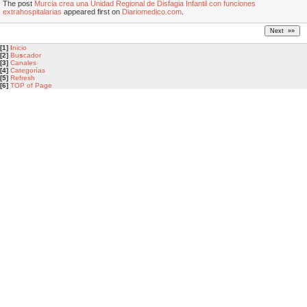
The post
Murcia crea una Unidad Regional de Disfagia Infantil con funciones
extrahospitalarias
appeared first on
Diariomedico.com
.
[1]
I
nicio
[2]
Bu
s
cador
[3]
Canales
[4]
Categorías
[5]
Refresh
[6]
TOP of Page