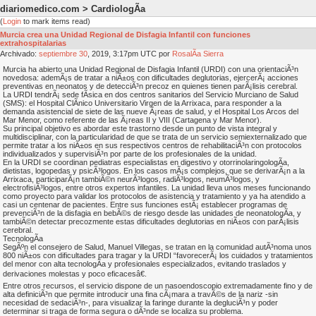
diariomedico.com > CardiologÃ­a
(
Login
to mark items read)
Murcia crea una Unidad Regional de Disfagia Infantil con funciones
extrahospitalarias
Archivado:
septiembre
30
, 2019, 3:17pm UTC por
RosalÃ­a Sierra
Murcia ha abierto una Unidad Regional de Disfagia Infantil (URDI) con una orientaciÃ³n
novedosa: ademÃ¡s de tratar a niÃ±os con dificultades deglutorias, ejercerÃ¡ acciones
preventivas en neonatos y de detecciÃ³n precoz en quienes tienen parÃ¡lisis cerebral.
La URDI tendrÃ¡ sede fÃ­sica en dos centros sanitarios del Servicio Murciano de Salud
(SMS): el Hospital ClÃ­nico Universitario Virgen de la Arrixaca, para responder a la
demanda asistencial de siete de las nueve Ã¡reas de salud, y el Hospital Los Arcos del
Mar Menor, como referente de las Ã¡reas II y VIII (Cartagena y Mar Menor).
Su principal objetivo es abordar este trastorno desde un punto de vista integral y
multidisciplinar, con la particularidad de que se trata de un servicio semiexternalizado que
permite tratar a los niÃ±os en sus respectivos centros de rehabilitaciÃ³n con protocolos
individualizados y supervisiÃ³n por parte de los profesionales de la unidad.
En la URDI se coordinan pediatras especialistas en digestivo y otorrinolaringologÃ­a,
dietistas, logopedas y psicÃ³logos. En los casos mÃ¡s complejos, que se derivarÃ¡n a la
Arrixaca, participarÃ¡n tambiÃ©n neurÃ³logos, radiÃ³logos, neumÃ³logos, y
electrofisiÃ³logos, entre otros expertos infantiles. La unidad lleva unos meses funcionando
como proyecto para validar los protocolos de asistencia y tratamiento y ya ha atendido a
casi un centenar de pacientes. Entre sus funciones estÃ¡ establecer programas de
prevenciÃ³n de la disfagia en bebÃ©s de riesgo desde las unidades de neonatologÃ­a, y
tambiÃ©n detectar precozmente estas dificultades deglutorias en niÃ±os con parÃ¡lisis
cerebral.
TecnologÃ­a
SegÃºn el consejero de Salud, Manuel Villegas, se tratan en la comunidad autÃ³noma unos
800 niÃ±os con dificultades para tragar y la URDI “favorecerÃ¡ los cuidados y tratamientos
del menor con alta tecnologÃ­a y profesionales especializados, evitando traslados y
derivaciones molestas y poco eficacesâ€.
Entre otros recursos, el servicio dispone de un nasoendoscopio extremadamente fino y de
alta definiciÃ³n que permite introducir una fina cÃ¡mara a travÃ©s de la nariz -sin
necesidad de sedaciÃ³n-, para visualizar la faringe durante la degluciÃ³n y poder
determinar si traga de forma segura o dÃ³nde se localiza su problema.