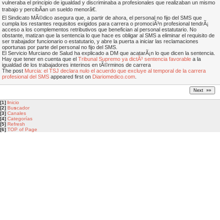
vulneraba el principio de igualdad y discriminaba a profesionales que realizaban un mismo
trabajo y percibÃ­an un sueldo menorâ€.
El Sindicato MÃ©dico asegura que, a partir de ahora, el personal no fijo del SMS que
cumpla los restantes requisitos exigidos para carrera o promociÃ³n profesional tendrÃ¡
acceso a los complementos retributivos que benefician al personal estatutario. No
obstante, matizan que la sentencia lo que hace es obligar al SMS a eliminar el requisito de
ser trabajador funcionario o estatutario, y abre la puerta a iniciar las reclamaciones
oportunas por parte del personal no fijo del SMS.
El Servicio Murciano de Salud ha explicado a DM que acatarÃ¡n lo que dicen la sentencia.
Hay que tener en cuenta que el
Tribunal Supremo ya dictÃ³ sentencia favorable
a la
igualdad de los trabajadores interinos en tÃ©rminos de carrera
The post
Murcia: el TSJ declara nulo el acuerdo que excluye al temporal de la carrera
profesional del SMS
appeared first on
Diariomedico.com
.
[1]
I
nicio
[2]
Bu
s
cador
[3]
Canales
[4]
Categorías
[5]
Refresh
[6]
TOP of Page