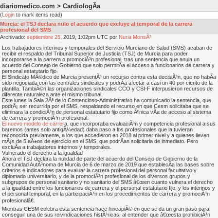
diariomedico.com > CardiologÃ­a
(
Login
to mark items read)
Murcia: el TSJ declara nulo el acuerdo que excluye al temporal de la carrera
profesional del SMS
Archivado:
septiembre
25
, 2019, 1:02pm UTC por
Nuria MonsÃ³
Los trabajadores interinos y temporales del Servicio Murciano de Salud (SMS) acaban de
recibir el respaldo del Tribunal Superior de Justicia (TSJ) de Murcia para poder
incorporarse a la carrera o promociÃ³n profesional, tras una sentencia que anula un
acuerdo del Consejo de Gobierno que solo permitÃ­a el acceso a funcionarios de carrera y
personal estatutario fijo.
El Sindicato MÃ©dico de Murcia presentÃ³ un recurso contra esta decisiÃ³n, que no habÃ­a
sido negociada con las centrales sindicales y podrÃ­a afectar a casi un 40 por ciento de la
plantilla. TambiÃ©n las organizaciones sindicales CCO y CSI-F interpusieron recursos de
diferente naturaleza ante el mismo tribunal.
Este lunes la Sala 2Âª de lo Contencioso-Administrativo ha comunicado la sentencia, que
podrÃ¡ ser recurrida por el SMS, respaldando el recurso en que Cesm solicitaba que se
eliminara la condiciÃ³n de personal estatutario fijo como Ãºnica vÃ­a de acceso al sistema
de carrera y promociÃ³n profesional.
El nuevo modelo de carrer
a, que incorporaba evaluaciÃ³n y competencia profesional a sus
baremos (antes solo antigÃ¼edad) daba paso a los profesionales que la tuvieran
reconocida previamente, a los que accedieron en 2018 al primer nivel y a quienes lleven
mÃ¡s de 5 aÃ±os de ejercicio en el SMS, que podrÃ­an solicitarla de inmediato. Pero
excluÃ­a a trabajadores interinos y temporales.
Vulnerado el derecho a la igualdad
Ahora el TSJ declara la nulidad de parte del acuerdo del Consejo de Gobierno de la
Comunidad AutÃ³noma de Murcia de 6 de marzo de 2019 que establecÃ­a las bases sobre
criterios e indicadores para evaluar la carrera profesional del personal facultativo y
diplomado universitario, y de la promociÃ³n profesional de los diversos grupos y
subgrupos de personal sanitario y no sanitario del SMS â€œen cuanto vulnera el derecho
a la igualdad entre los funcionarios de carrera y el personal estatutario fijo, y los interinos y
el personal temporal, en la participaciÃ³n en los procedimientos de carrera y promociÃ³n
profesionalâ€.
Mientras CESM celebra esta sentencia hace hincapiÃ© en que se da un gran paso para
conseguir una de sus reivindicaciones histÃ³ricas, al entender que â€œesta prohibiciÃ³n