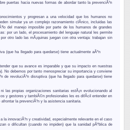
 abre puertas hacia nuevas formas de abordar tanto la prevenciÃ³n
onocimientos y progresan a una velocidad que los humanos no
den simular ya un complejo razonamiento clÃ­nico, incluidas las
Ã³lo del manejo imposible por parte de los humanos de grandes
: por un lado, el procesamiento del lenguaje natural les permite
por otro lado las mÃ¡quinas juegan con otra ventaja: trabajan sin
tiva (que ha llegado para quedarse) tiene actualmente aÃºn
ntender que su avance es imparable y que su impacto en nuestras
). No debemos por tanto menospreciar su importancia y conviene
³n de revoluciÃ³n disruptiva (que ha llegado para quedarse) tiene
 ni las propias organizaciones sanitarias estÃ¡n evolucionando al
s y gestores y tambiÃ©n profesionales les es difÃ­cil entender en
rontar la prevenciÃ³n y la asistencia sanitaria.
a la innovaciÃ³n y creatividad, especialmente relevante en el caso
zan o dificultan (cuando no impiden) que la sanidad pÃºblica de