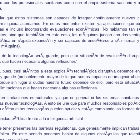
to con los profesionales sanitarios como con el propio sistema sanitario y
a.
ar que estos sistemas son capaces de integrar continuamente nuevos c
ni siquiera acercarnos. En estos momentos existen ya aplicaciones que pue
cas e incluso incorporando evaluaciones econÃ³micas. No hablamos tan s
os, sino que tambiÃ©n en este caso, las mÃ¡quinas juegan con dos ventajas
ientÃ­fica en rÃ¡pida expansiÃ³n y ser capaces de enseÃ±arse a sÃ­ mismas y 
 mÃ¡quina).
 de la tecnologÃ­a serÃ¡ grande, pero esta situaciÃ³n de revoluciÃ³n disrup
s que hacen necesaria algunas reflexiones”
 pues, casi atÃ³nitos a esta explosiÃ³n tecnolÃ³gica disruptiva debemos e
uy grande (probablemente mayor de lo que somos capaces de imaginar ahora
orque sin lugar a dudas nuestro futuro depende de ello, pero esta situaciÃ
limitaciones que hacen necesaria algunas reflexiones.
ten limitaciones estructurales ya que en general ni los sistemas sanitarios
as nuevas tecnologÃ­as. A esto se une que para muchos responsables polÃ­tico
n cÃ³mo estas tecnologÃ­as pueden ayudar y estÃ¡n cambiando las formas de af
dad pÃºblica frente a la inteligencia artificial
tener presentes las barreras regulatorias, que generalmente implican trabas 
blica. En este sentido podemos hablar de algunos obstÃ¡culos que ralenti
nce en este tema: