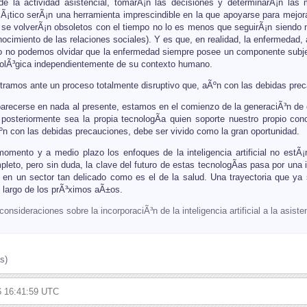
de la actividad asistencial, tomarÃ¡n las decisiones y determinarÃ¡n las m
Ã¡tico serÃ¡n una herramienta imprescindible en la que apoyarse para mejo
e volverÃ¡n obsoletos con el tiempo no lo es menos que seguirÃ¡n siendo m
nocimiento de las relaciones sociales). Y es que, en realidad, la enfermedad
to no podemos olvidar que la enfermedad siempre posee un componente subje
nolÃ³gica independientemente de su contexto humano.
ramos ante un proceso totalmente disruptivo que, aÃºn con las debidas prec
 parecerse en nada al presente, estamos en el comienzo de la generaciÃ³n de 
ue posteriormente sea la propia tecnologÃ­a quien soporte nuestro propio c
Ãºn con las debidas precauciones, debe ser vivido como la gran oportunidad.
omento y a medio plazo los enfoques de la inteligencia artificial no estÃ
mpleto, pero sin duda, la clave del futuro de estas tecnologÃ­as pasa por un
s en un sector tan delicado como es el de la salud. Una trayectoria que ya
o largo de los prÃ³ximos aÃ±os.
onsideraciones sobre la incorporaciÃ³n de la inteligencia artificial a la asiste
s)
26 16:41:59 UTC