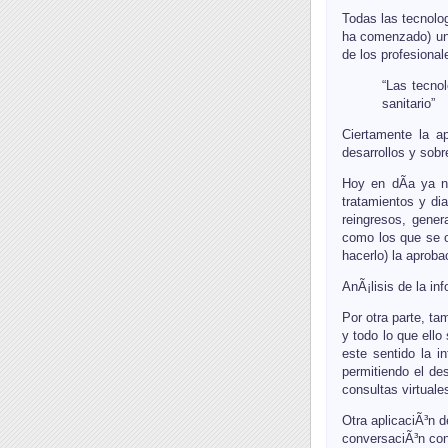
Todas las tecnolo
ha comenzado) una
de los profesiona
“Las tecnol
sanitario”
Ciertamente la a
desarrollos y sob
Hoy en dÃ­a ya n
tratamientos y di
reingresos, gener
como los que se o
hacerlo) la aprob
AnÃ¡lisis de la in
Por otra parte, t
y todo lo que ello
este sentido la i
permitiendo el de
consultas virtuale
Otra aplicaciÃ³n 
conversaciÃ³n con