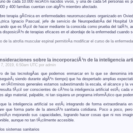
uno de cada 10.000 reciÃ©n nacidos vivos, y una de cada 54 personas es p
300 y 400 familias cuentan con algÃºn miembro afectado.
obre terapia gÃ©nica en enfermedades neuromusculares organizado en Ovied
¡trica Ignacio Pascual, jefe de servicio de NeuropediatrÃ­a del Hospital 
alando que es fÃ¡cil de hacer mediante la conocida como prueba del talÃ³n, a
la disposiciÃ³n de terapias eficaces en el abordaje de la enfermedad cuando 
do de la atrofia muscular espinal permitirÃ­a modificar el curso de la enfermed
ideraciones sobre la incorporaciÃ³n de la inteligencia artifi
7
, 2019, 6:50am UTC por
admin
o de las tecnologÃ­as que podemos enmarcar en lo que se denomina inteli
seguirÃ¡ siendo durante algÃºn tiempo) que ha despertado amplias expectat
en tÃ©rminos generales estamos subestimando la escala, el alcance y la veloc
 resulta fÃ¡cil ser conscientes de cÃ³mo la inteligencia artificial estÃ¡ c
s algo material, palpable, ni tan siquiera un programa informÃ¡tico que podem
 que la inteligencia artificial se estÃ¡ integrando de forma extraordinaria
are
que forma parte de la atenciÃ³n sanitaria cotidiana. Poco a poco, pero 
 estÃ¡n mejorando sus capacidades, logrando hacer cosas que ni nos imagin
nible, aunque no tan fÃ¡cilmente accesible.
los sistemas sanitarios