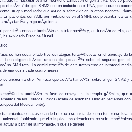
de la atrofia muscular espinal interviene tambiÃ©n el gen SNM2, que se pa
que el exÃ³n 7 del gen SNM2 no sea incluido en el RNA, por lo que un porcen
a como un gen modulador que ayuda a sobrevivir en la etapa neonatal. Nor
s. En pacientes con AME por mutaciones en el SMN1 que presentan varias c
ma mÃ¡s tardÃ­a y algo mÃ¡s lenta.
l permitirÃ­a conocer tambiÃ©n esta informaciÃ³n y, en funciÃ³n de ella, deci
”, ha explicado Francina Munell.
utico
Ã±os se han desarrollado tres estrategias terapÃ©uticas en el abordaje de la
a de un oligonucleÃ³tido antisentido que actÃºa sobre el segundo gen, el
teÃ­na SMN total. La administraciÃ³n de este tratamiento es intratecal median
a de una dosis cada cuatro meses.
co se encuentra otro fÃ¡rmaco que actÃºa tambiÃ©n sobre el gen SNM2 y qu
s”.
a terapÃ©utica tambiÃ©n en fase de ensayo es la terapia gÃ©nica, que
amentos de los Estados Unidos) acaba de aprobar su uso en pacientes con 
Europea del Medicamento).
 tratamientos eficaces cuando la terapia se inicia de forma temprana lleva a 
o universal, “sabiendo que ello implica consideraciones no solo econÃ³mica
 actuar a partir de la informaciÃ³n que se genere”.