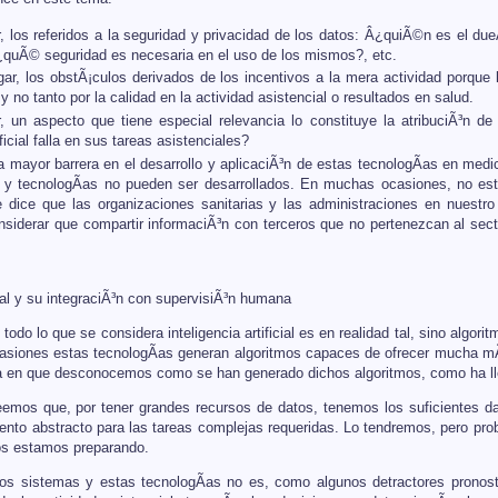
r, los referidos a la seguridad y privacidad de los datos: Â¿quiÃ©n es el d
quÃ© seguridad es necesaria en el uso de los mismos?, etc.
ar, los obstÃ¡culos derivados de los incentivos a la mera actividad porque
 y no tanto por la calidad en la actividad asistencial o resultados en salud.
r, un aspecto que tiene especial relevancia lo constituye la atribuciÃ³n 
ificial falla en sus tareas asistenciales?
a mayor barrera en el desarrollo y aplicaciÃ³n de estas tecnologÃ­as en medi
y tecnologÃ­as no pueden ser desarrollados. En muchas ocasiones, no estÃ¡
 dice que las organizaciones sanitarias y las administraciones en nuestro
nsiderar que compartir informaciÃ³n con terceros que no pertenezcan al sect
icial y su integraciÃ³n con supervisiÃ³n humana
todo lo que se considera inteligencia artificial es en realidad tal, sino algo
asiones estas tecnologÃ­as generan algoritmos capaces de ofrecer mucha mÃ
a en que desconocemos como se han generado dichos algoritmos, como ha lle
reemos que, por tener grandes recursos de datos, tenemos los suficientes 
ento abstracto para las tareas complejas requeridas. Lo tendremos, pero p
os estamos preparando.
tos sistemas y estas tecnologÃ­as no es, como algunos detractores pronosti