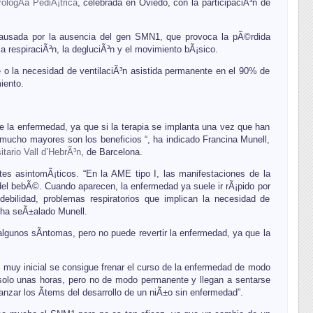
logÃ­a PediÃ¡trica
, celebrada en Oviedo, con la participaciÃ³n de
 causada por la ausencia del gen SMN1, que provoca la pÃ©rdida
la respiraciÃ³n, la degluciÃ³n y el movimiento bÃ¡sico.
te o la necesidad de ventilaciÃ³n asistida permanente en el 90% de
iento.
de la enfermedad, ya que si la terapia se implanta una vez que han
 mucho mayores son los beneficios “, ha indicado Francina Munell,
itario Vall d’HebrÃ³n
, de Barcelona.
tes asintomÃ¡ticos. “En la AME tipo I, las manifestaciones de la
el bebÃ©. Cuando aparecen, la enfermedad ya suele ir rÃ¡pido por
ebilidad, problemas respiratorios que implican la necesidad de
, ha seÃ±alado Munell.
 algunos sÃ­ntomas, pero no puede revertir la enfermedad, ya que la
 muy inicial se consigue frenar el curso de la enfermedad de modo
n solo unas horas, pero no de modo permanente y llegan a sentarse
anzar los Ã­tems del desarrollo de un niÃ±o sin enfermedad”.