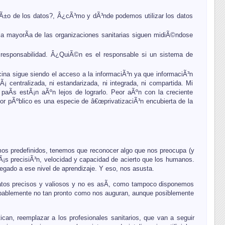
ueÃ±o de los datos?, Â¿cÃ³mo y dÃ³nde podemos utilizar los datos
 la mayorÃ­a de las organizaciones sanitarias siguen midiÃ©ndose
de responsabilidad. Â¿QuiÃ©n es el responsable si un sistema de
cina sigue siendo el acceso a la informaciÃ³n ya que informaciÃ³n
 centralizada, ni estandarizada, ni integrada, ni compartida. Mi
 paÃ­s estÃ¡n aÃºn lejos de lograrlo. Peor aÃºn con la creciente
or pÃºblico es una especie de â€œprivatizaciÃ³n encubierta de la
ritmos predefinidos, tenemos que reconocer algo que nos preocupa (y
¡s precisiÃ³n, velocidad y capacidad de acierto que los humanos.
gado a ese nivel de aprendizaje. Y eso, nos asusta.
datos precisos y valiosos y no es asÃ­, como tampoco disponemos
robablemente no tan pronto como nos auguran, aunque posiblemente
can, reemplazar a los profesionales sanitarios, que van a seguir