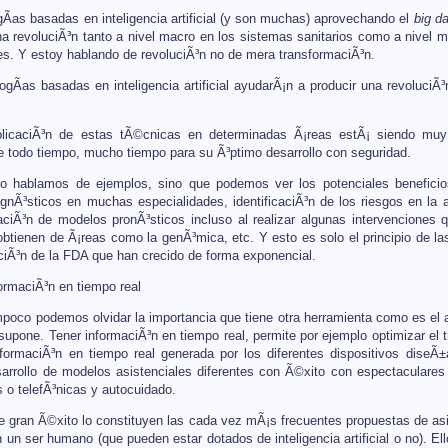
gÃ­as basadas en inteligencia artificial (y son muchas) aprovechando el
big d
 revoluciÃ³n tanto a nivel macro en los sistemas sanitarios como a nivel me
les. Y estoy hablando de revoluciÃ³n no de mera transformaciÃ³n.
ogÃ­as basadas en inteligencia artificial ayudarÃ¡n a producir una revoluci
plicaciÃ³n de estas tÃ©cnicas en determinadas Ã¡reas estÃ¡ siendo muy 
re todo tiempo, mucho tiempo para su Ã³ptimo desarrollo con seguridad.
o hablamos de ejemplos, sino que podemos ver los potenciales beneficios
agnÃ³sticos en muchas especialidades, identificaciÃ³n de los riesgos en la
aciÃ³n de modelos pronÃ³sticos incluso al realizar algunas intervenciones
btienen de Ã¡reas como la genÃ³mica, etc. Y esto es solo el principio de l
aciÃ³n de la FDA que han crecido de forma exponencial.
formaciÃ³n en tiempo real
ampoco podemos olvidar la importancia que tiene otra herramienta como es el 
 supone. Tener informaciÃ³n en tiempo real, permite por ejemplo optimizar el
nformaciÃ³n en tiempo real generada por los diferentes dispositivos dise
sarrollo de modelos asistenciales diferentes con Ã©xito con espectaculares
s o telefÃ³nicas y autocuidado.
de gran Ã©xito lo constituyen las cada vez mÃ¡s frecuentes propuestas de asi
 un ser humano (que pueden estar dotados de inteligencia artificial o no). E