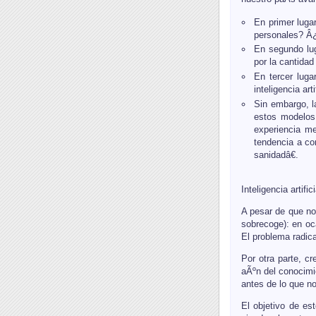
En primer luga
personales? Â¿
En segundo lug
por la cantidad
En tercer luga
inteligencia art
Sin embargo, l
estos modelos 
experiencia me
tendencia a co
sanidadâ€.
Inteligencia artif
A pesar de que no 
sobrecoge): en oc
El problema radic
Por otra parte, c
aÃºn del conocimi
antes de lo que n
El objetivo de es