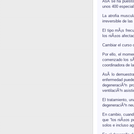
AsÃ­ se ha puesto
unos 400 especial
La atrofia muscu
irreversible de la
El tipo mÃ¡s frecu
los niÃ±os afecta
Cambiar el curso 
Por ello, el mome
comenzado los sÃ­
coordinadora de l
AsÃ­ lo demuestra
enfermedad pueden
degeneraciÃ³n pr
ventilaciÃ³n asist
El tratamiento, un
degeneraciÃ³n neu
En cambio, cuando
que “los niÃ±os p
solos e incluso a