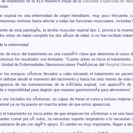
 de manifiesto en la XLII ReuniÃ³n Anual de la
Sociedad EspaÃ±ola de Neuro
istas.
lar espinal es una enfermedad de origen hereditario, muy poco frecuente,
s neuronas motoras hasta afectar a todas las funciones musculares, incluidas 
ente de esta patologÃ­a, la atrofia muscular espinal tipo 1, provoca la muer
dos antes de haber cumplido los dos aÃ±os de edad, si no han recibido tratam
de la enfermedad
nto de inicio del tratamiento es una cuestiÃ³n clave que determina el curso 
ntomas los resultados son limitados. “Cuanto antes se inicia el tratamiento,
a Unidad de Enfermedades Neuromusculares PediÃ¡tricas del
Hospital Univers
n los ensayos clÃ­nicos llevados a cabo iniciando el tratamiento en pacien
 debutar desde el momento del nacimiento y hasta los seis meses de vida d
ogresiva de las motoneuronas de la mÃ©dula espinal, con apariciÃ³n de d
ida e imposibilidad para deglutir que requiere gastrostomÃ­a para alimentarse”
a vez iniciados los sÃ­ntomas, es capaz de frenar el curso e incluso mejorar
ronal ya se ha puesto en marcha antes de que estos aparezcan.
 el tratamiento se inicia antes de que empiecen los sÃ­ntomas o en una fase
ueden comer por sÃ­ solos, no necesitan soporte respiratorio o lo necesita
guantarse de pie con algÃºn apoyo. El cambio es muy importante, llegan a alc