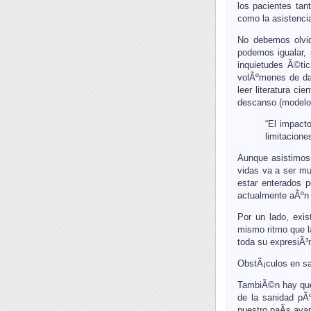
los pacientes tan
como la asistenci
No debemos olvid
podemos igualar, 
inquietudes Ã©ti
volÃºmenes de dat
leer literatura c
descanso (modelo
“El impacto
limitacione
Aunque asistimos,
vidas va a ser m
estar enterados p
actualmente aÃºn 
Por un lado, exis
mismo ritmo que l
toda su expresiÃ³
ObstÃ¡culos en sani
TambiÃ©n hay que 
de la sanidad pÃº
nuestro paÃ­s ava