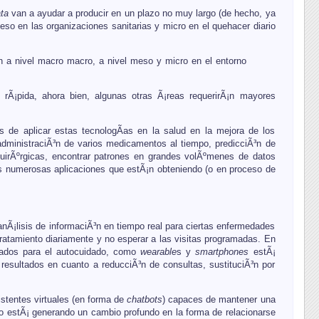
ata
van a ayudar a producir en un plazo no muy largo (de hecho, ya
so en las organizaciones sanitarias y micro en el quehacer diario
Ã³n a nivel macro macro, a nivel meso y micro en el entorno
rÃ¡pida, ahora bien, algunas otras Ã¡reas requerirÃ¡n mayores
 de aplicar estas tecnologÃ­as en la salud en la mejora de los
 administraciÃ³n de varios medicamentos al tiempo, predicciÃ³n de
 quirÃºrgicas, encontrar patrones en grandes volÃºmenes de datos
as numerosas aplicaciones que estÃ¡n obteniendo (o en proceso de
anÃ¡lisis de informaciÃ³n en tiempo real para ciertas enfermedades
 tratamiento diariamente y no esperar a las visitas programadas. En
Ã±ados para el autocuidado, como
wearable
s y
smartphones
estÃ¡
 resultados en cuanto a reducciÃ³n de consultas, sustituciÃ³n por
stentes virtuales (en forma de
chatbots
) capaces de mantener una
llo estÃ¡ generando un cambio profundo en la forma de relacionarse