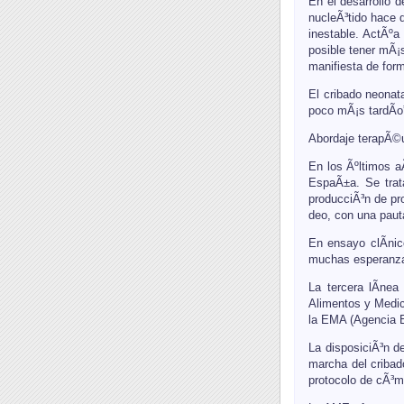
En el desarrollo 
nucleÃ³tido hace 
inestable. ActÃº
posible tener mÃ¡
manifiesta de for
El cribado neonata
poco mÃ¡s tardÃ­o
Abordaje terapÃ©
En los Ãºltimos a
EspaÃ±a. Se trat
producciÃ³n de pro
deo, con una paut
En ensayo clÃ­ni
muchas esperanza
La tercera lÃ­ne
Alimentos y Medic
la EMA (Agencia 
La disposiciÃ³n de
marcha del cribad
protocolo de cÃ³mo