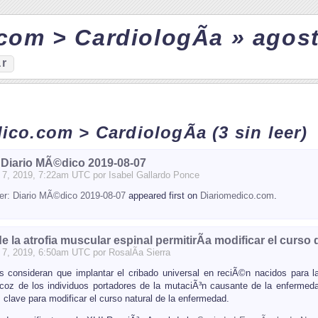
com > CardiologÃ­a » agost
ar
dico.com > CardiologÃ­a
(3 sin leer)
 Diario MÃ©dico 2019-08-07
7
, 2019, 7:22am UTC por
Isabel Gallardo Ponce
er: Diario MÃ©dico 2019-08-07
appeared first on
Diariomedico.com
.
de la atrofia muscular espinal permitirÃ­a modificar el curso
7
, 2019, 6:50am UTC por
RosalÃ­a Sierra
s consideran que implantar el cribado universal en reciÃ©n nacidos para la
recoz de los individuos portadores de la mutaciÃ³n causante de la enfermeda
 clave para modificar el curso natural de la enfermedad.