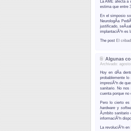
La AME afecta a 
estima que entre 
En el simposio s
NeurologÃ­a PediÃ
justificado, seÃ±
implantaciÃ³n es 
The post
El criba
Algunas cons
Archivado:
agosto
Hoy en dÃ­a dentr
probablemente lo 
impresiÃ³n de que 
sanitario. No nos
cuenta porque no e
Pero lo cierto es
hardware
y
softw
Ã¡mbito sanitario
informaciÃ³n dispo
La revoluciÃ³n en 