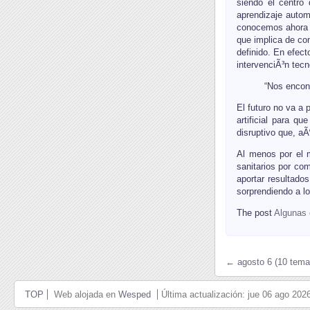
siendo el centro 
aprendizaje autom
conocemos ahora s
que implica de co
definido. En efec
intervenciÃ³n tec
“Nos encont
El futuro no va a
artificial para q
disruptivo que, a
Al menos por el m
sanitarios por co
aportar resultado
sorprendiendo a l
The post
Algunas c
← agosto 6 (10 tema
TOP
Web alojada en
Wesped
Última actualización: jue 06 ago 20