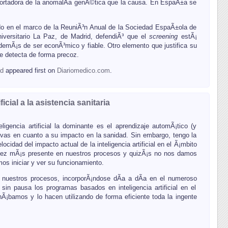
ortadora de la anomalÃ­a genÃ©tica que la causa. En EspaÃ±a se
o en el marco de la ReuniÃ³n Anual de la Sociedad EspaÃ±ola de
Universitario La Paz, de Madrid, defendiÃ³ que el
screening
estÃ¡
demÃ¡s de ser econÃ³mico y fiable. Otro elemento que justifica su
se detecta de forma precoz.
ad
appeared first on
Diariomedico.com
.
cial a la asistencia sanitaria
gencia artificial la dominante es el aprendizaje automÃ¡tico (y
ivas en cuanto a su impacto en la sanidad. Sin embargo, tengo la
idad del impacto actual de la inteligencia artificial en el Ã¡mbito
ada vez mÃ¡s presente en nuestros procesos y quizÃ¡s no nos damos
os iniciar y ver su funcionamiento.
 en nuestros procesos, incorporÃ¡ndose dÃ­a a dÃ­a en el numeroso
sin pausa los programas basados en inteligencia artificial en el
Ã¡bamos y lo hacen utilizando de forma eficiente toda la ingente