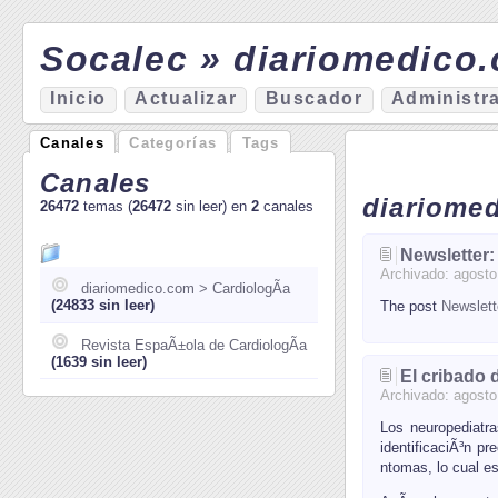
Socalec » diariomedico.
I
nicio
A
ctualizar
Bu
s
cador
A
d
ministr
Canales
Categorías
Tags
Canales
diariome
26472
temas (
26472
sin leer) en
2
canales
Newsletter:
Archivado:
agosto
diariomedico.com > CardiologÃ­a
(24833 sin leer)
The post
Newslett
Revista EspaÃ±ola de CardiologÃ­a
(1639 sin leer)
El cribado 
Archivado:
agosto
Los neuropediatra
identificaciÃ³n p
ntomas, lo cual es