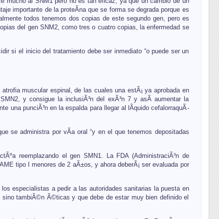
rece mucho al SNM1 pero no es tan eficaz, ya que un cambio de un
taje importante de la proteÃ­na que se forma se degrada porque es
malmente todos tenemos dos copias de este segundo gen, pero es
opias del gen SNM2, como tres o cuatro copias, la enfermedad se
dir si el inicio del tratamiento debe ser inmediato “o puede ser un
 atrofia muscular espinal, de las cuales una estÃ¡ ya aprobada en
 SMN2, y consigue la inclusiÃ³n del exÃ³n 7 y asÃ­ aumentar la
te una punciÃ³n en la espalda para llegar al lÃ­quido cefalorraquÃ­
e se administra por vÃ­a oral “y en el que tenemos depositadas
 actÃºa reemplazando el gen SMN1. La FDA (AdministraciÃ³n de
AME tipo I menores de 2 aÃ±os, y ahora deberÃ¡ ser evaluada por
los especialistas a pedir a las autoridades sanitarias la puesta en
s sino tambiÃ©n Ã©ticas y que debe de estar muy bien definido el