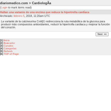
diariomedico.com > CardiologÃ­a
(
Login
to mark items read)
Hallan una variante de una enzima que reduce la hipertrofia cardíaca
Archivado:
febrero
5
, 2018, 11:20am UTC
La variante de la calcineurina CnAβ1 redirecciona la ruta metabólica de la glucosa para
producir más compuestos antioxidantes, reducir la hipertrofia cardiaca y mejorar la función
del corazón.
[1]
I
nicio
[2]
Bu
s
cador
[3]
Canales
[4]
Categorías
[5]
Refresh
[6]
TOP of Page