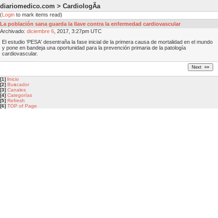
diariomedico.com > CardiologÃ­a
(
Login
to mark items read)
La población sana guarda la llave contra la enfermedad cardiovascular
Archivado:
diciembre
6
, 2017, 3:27pm UTC
El estudio ‘PESA' desentraña la fase inicial de la primera causa de mortalidad en el mundo
y pone en bandeja una oportunidad para la prevención primaria de la patología
cardiovascular.
[1]
I
nicio
[2]
Bu
s
cador
[3]
Canales
[4]
Categorías
[5]
Refresh
[6]
TOP of Page