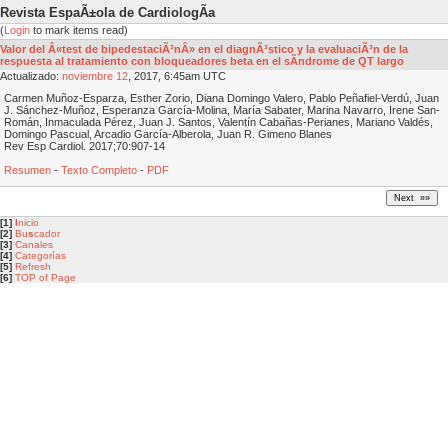
Revista EspaÃ±ola de CardiologÃ­a
(
Login
to mark items read)
Valor del Â«test de bipedestaciÃ³nÂ» en el diagnÃ³stico y la evaluaciÃ³n de la
respuesta al tratamiento con bloqueadores beta en el sÃ­ndrome de QT largo
Actualizado:
noviembre
12
, 2017, 6:45am UTC
Carmen Muñoz-Esparza, Esther Zorio, Diana Domingo Valero, Pablo Peñafiel-Verdú, Juan
J. Sánchez-Muñoz, Esperanza García-Molina, María Sabater, Marina Navarro, Irene San-
Román, Inmaculada Pérez, Juan J. Santos, Valentín Cabañas-Perianes, Mariano Valdés,
Domingo Pascual, Arcadio García-Alberola, Juan R. Gimeno Blanes
Rev Esp Cardiol. 2017;70:907-14
Resumen
-
Texto Completo
-
PDF
[1]
I
nicio
[2]
Bu
s
cador
[3]
Canales
[4]
Categorías
[5]
Refresh
[6]
TOP of Page